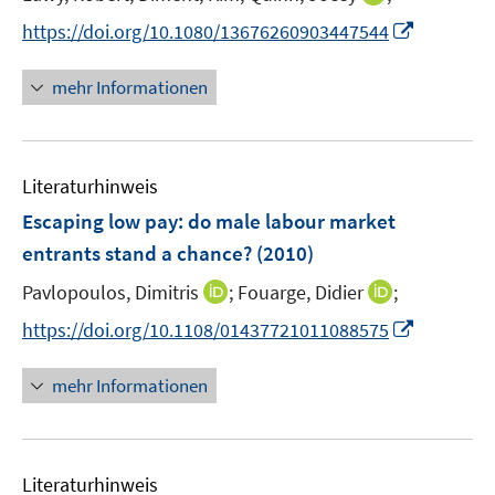
ö
ö
e
n
I
f
f
https://doi.org/10.1080/13676260903447544
r
n
n
f
f
ö
e
n
n
n
mehr Informationen
f
u
e
e
e
f
e
u
n
n
n
m
e
e
F
Literaturhinweis
m
n
e
F
Escaping low pay
:
do male labour market
n
e
entrants stand a chance?
(2010)
s
n
t
I
I
Pavlopoulos, Dimitris
;
Fouarge, Didier
;
s
e
n
n
t
I
https://doi.org/10.1108/01437721011088575
r
n
n
e
n
ö
e
e
r
n
mehr Informationen
f
u
u
ö
e
f
e
e
f
u
n
m
m
f
e
e
F
F
n
Literaturhinweis
m