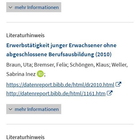
ö
e
n
mehr Informationen
f
u
e
f
e
u
n
m
e
e
F
Literaturhinweis
m
n
e
F
Erwerbstätigkeit junger Erwachsener ohne
n
e
abgeschlossene Berufsausbildung
(2010)
s
n
t
Braun, Uta;
Bremser, Felix;
Schöngen, Klaus;
Weller,
s
e
t
I
Sabrina Inez
;
r
e
n
I
https://datenreport.bibb.de/html/dr2010.html
ö
r
n
n
I
f
http://datenreport.bibb.de/html/1161.htm
ö
e
n
n
f
f
u
e
n
n
mehr Informationen
f
e
u
e
e
n
m
e
u
n
e
F
m
e
n
e
F
Literaturhinweis
m