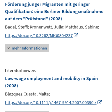
Förderung junger Migranten mit geringer
Qualifikation
:
eine Berliner Bildungsmaßnahme
auf dem "Prüfstand"
(2008)
Badel, Steffi;
Kronenwett, Julia;
Matthäus, Sabine;
I
https://doi.org/10.3262/MIG0804237
n
n
mehr Informationen
e
u
e
Literaturhinweis
m
F
Low-wage employment and mobility in Spain
e
(2008)
n
Blazquez Cuesta, Maite;
s
t
I
https://doi.org/10.1111/j.1467-9914.2007.00390.x
e
n