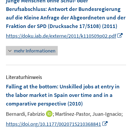
junge Menschen ohne Schul- oder
n
n
Berufsabschluss
:
Antwort der Bundesregierung
s
auf die Kleine Anfrage der Abgeordneten und der
t
e
Fraktion der SPD (Drucksache 17/5108)
(2011)
r
I
https://doku.iab.de/externe/2011/k110509p02.pdf
ö
n
f
n
mehr Informationen
f
e
n
u
e
e
n
Literaturhinweis
m
F
Falling at the bottom: Unskilled jobs at entry in
e
the labor market in Spain over time and in a
n
comparative perspective
(2010)
s
t
I
Bernardi, Fabrizio
;
Martínez-Pastor, Juan-Ignacio;
e
n
I
https://doi.org/10.1177/0020715210368841
r
n
n