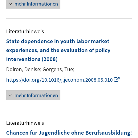
r
n
mehr Informationen
ö
e
f
u
f
e
n
Literaturhinweis
m
e
F
State dependence in youth labor market
n
e
experiences, and the evaluation of policy
n
interventions
(2008)
s
t
Doiron, Denise;
Gorgens, Tue;
e
I
https://doi.org/10.1016/j.jeconom.2008.05.010
r
n
ö
n
mehr Informationen
f
e
f
u
n
e
e
Literaturhinweis
m
n
F
Chancen für Jugendliche ohne Berufsausbildung
:
e