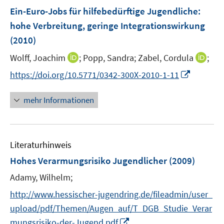
n
e
e
e
F
Ein-Euro-Jobs für hilfebedürftige Jugendliche
:
n
n
n
e
hohe Verbreitung, geringe Integrationswirkung
s
s
n
(2010)
t
t
s
e
e
t
I
I
Wolff, Joachim
;
Popp, Sandra;
Zabel, Cordula
;
r
r
e
n
n
I
https://doi.org/10.5771/0342-300X-2010-1-11
ö
ö
r
n
n
n
f
f
ö
e
e
n
f
f
mehr Informationen
f
u
u
e
n
n
f
e
e
u
e
e
n
m
m
e
n
n
e
F
F
Literaturhinweis
m
n
e
e
F
Hohes Verarmungsrisiko Jugendlicher
(2009)
n
n
e
Adamy, Wilhelm;
s
s
n
t
t
s
http://www.hessischer-jugendring.de/fileadmin/user_
e
e
t
upload/pdf/Themen/Augen_auf/T_DGB_Studie_Verar
r
r
e
I
mungsrisiko-der-Jugend.pdf