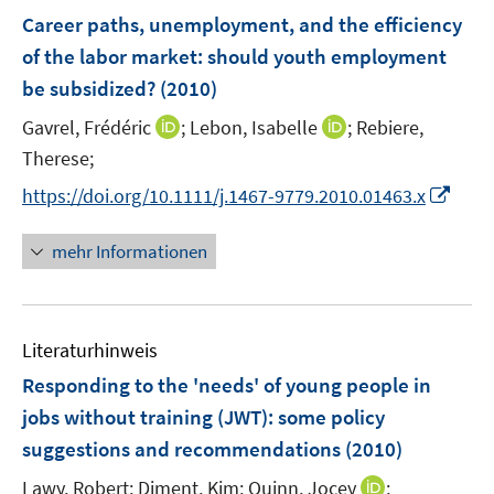
n
e
F
Career paths, unemployment, and the efficiency
s
n
e
of the labor market
:
should youth employment
t
s
n
e
be subsidized?
(2010)
t
s
r
e
t
I
I
Gavrel, Frédéric
;
Lebon, Isabelle
;
Rebiere,
ö
r
e
n
n
Therese;
f
ö
r
n
n
f
I
https://doi.org/10.1111/j.1467-9779.2010.01463.x
f
ö
e
e
n
n
f
f
u
u
e
n
n
mehr Informationen
f
e
e
n
e
e
n
m
m
u
n
e
F
F
e
n
e
e
Literaturhinweis
m
n
n
F
Responding to the 'needs' of young people in
s
s
e
jobs without training (JWT)
:
some policy
t
t
n
e
e
suggestions and recommendations
(2010)
s
r
r
t
I
Lawy, Robert;
Diment, Kim;
Quinn, Jocey
;