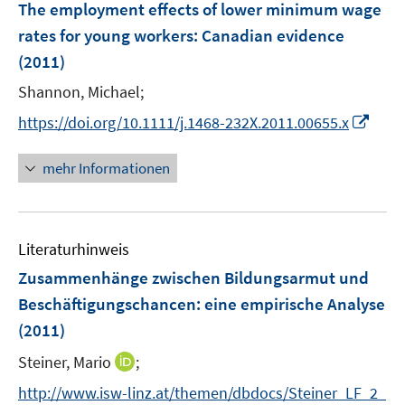
F
The employment effects of lower minimum wage
e
rates for young workers
:
Canadian evidence
n
(2011)
s
t
Shannon, Michael;
e
I
https://doi.org/10.1111/j.1468-232X.2011.00655.x
r
n
ö
n
mehr Informationen
f
e
f
u
n
e
e
Literaturhinweis
m
n
F
Zusammenhänge zwischen Bildungsarmut und
e
Beschäftigungschancen
:
eine empirische Analyse
n
(2011)
s
t
I
Steiner, Mario
;
e
n
http://www.isw-linz.at/themen/dbdocs/Steiner_LF_2_
r
n