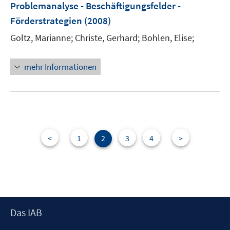
Problemanalyse - Beschäftigungsfelder -
n
Förderstrategien
(2008)
s
t
Goltz, Marianne;
Christe, Gerhard;
Bohlen, Elise;
e
r
mehr Informationen
ö
f
f
n
e
n
<
1
2
3
4
>
Footer
Das IAB
Inhalt