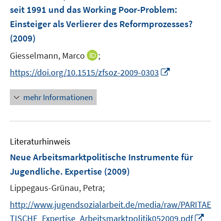
n
e
seit 1991 und das Working Poor-Problem
:
s
s
n
Einsteiger als Verlierer des Reformprozesses?
t
t
s
e
e
(2009)
t
r
r
e
I
Giesselmann, Marco
;
ö
ö
r
n
f
f
I
https://doi.org/10.1515/zfsoz-2009-0303
ö
n
f
f
n
f
e
n
n
n
mehr Informationen
f
u
e
e
e
n
e
n
n
u
e
m
e
n
F
Literaturhinweis
m
e
F
Neue Arbeitsmarktpolitische Instrumente für
n
e
Jugendliche. Expertise
(2009)
s
n
t
Lippegaus-Grünau, Petra;
s
e
t
http://www.jugendsozialarbeit.de/media/raw/PARITAE
r
e
I
TISCHE_Expertise_Arbeitsmarktpolitik052009.pdf
ö