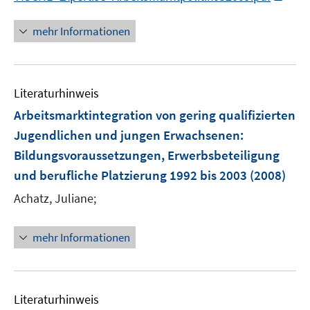
r
n
f
ö
n
mehr Informationen
f
f
e
n
f
u
e
n
e
n
e
Literaturhinweis
m
n
F
Arbeitsmarktintegration von gering qualifizierten
e
Jugendlichen und jungen Erwachsenen
:
n
Bildungsvoraussetzungen, Erwerbsbeteiligung
s
und berufliche Platzierung 1992 bis 2003
(2008)
t
e
Achatz, Juliane;
r
ö
mehr Informationen
f
f
n
e
Literaturhinweis
n