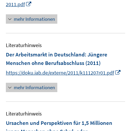
I
2011.pdf
ö
e
n
f
u
n
mehr Informationen
f
e
e
n
m
u
e
F
e
n
e
Literaturhinweis
m
n
F
Der Arbeitsmarkt in Deutschland: Jüngere
s
e
Menschen ohne Berufsabschluss
(2011)
t
n
e
I
https://doku.iab.de/externe/2011/k111207r01.pdf
s
r
n
t
ö
n
mehr Informationen
e
f
e
r
f
u
ö
n
e
f
e
Literaturhinweis
m
f
n
F
Ursachen und Perspektiven für 1,5 Millionen
n
e
e