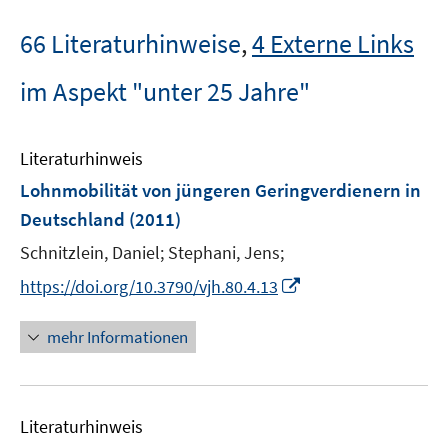
66 Literaturhinweise
,
4 Externe Links
im Aspekt "unter 25 Jahre"
Literaturhinweis
Lohnmobilität von jüngeren Geringverdienern in
Deutschland
(2011)
Schnitzlein, Daniel;
Stephani, Jens;
I
https://doi.org/10.3790/vjh.80.4.13
n
n
mehr Informationen
e
u
e
Literaturhinweis
m