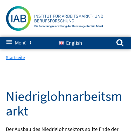
Springe
zum
Inhalt
Suchen nach:
≡
English
Menü
✘
Startseite
Niedriglohnarbeitsm
arkt
Der Ausbau des Niedriglohnsektors sollte Ende der