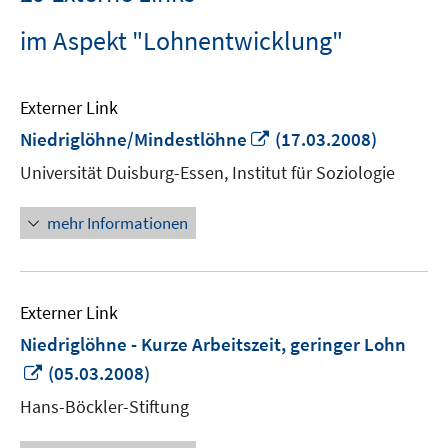
im Aspekt "Lohnentwicklung"
Externer Link
In
Niedriglöhne/Mindestlöhne
(17.03.2008)
neuem
Universität Duisburg-Essen, Institut für Soziologie
Fenster
öffnen
mehr Informationen
Externer Link
Niedriglöhne - Kurze Arbeitszeit, geringer Lohn
In
(05.03.2008)
neuem
Hans-Böckler-Stiftung
Fenster
öffnen