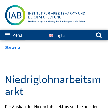
Springe
zum
Inhalt
Suchen nach:
≡
English
Menü
✘
Startseite
Niedriglohnarbeitsm
arkt
Der Ausbau des Niedriglohnsektors sollte Ende der