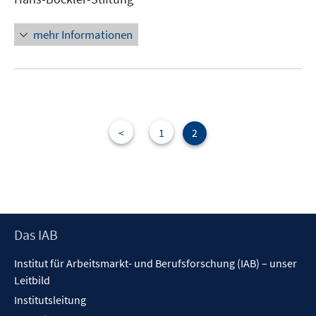
Fenster
öffnen
mehr Informationen
<
1
2
Footer
Das IAB
Inhalt
Institut für Arbeitsmarkt- und Berufsforschung (IAB) – unser
Leitbild
Institutsleitung