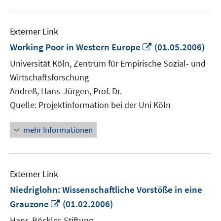
Externer Link
In
Working Poor in Western Europe
(01.05.2006)
neuem
Universität Köln, Zentrum für Empirische Sozial- und
Fenster
Wirtschaftsforschung
öffnen
Andreß, Hans-Jürgen, Prof. Dr.
Quelle: Projektinformation bei der Uni Köln
mehr Informationen
Externer Link
Niedriglohn: Wissenschaftliche Vorstöße in eine
In
Grauzone
(01.02.2006)
neuem
Hans-Böckler-Stiftung