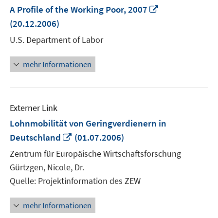
In
A Profile of the Working Poor, 2007
neuem
(20.12.2006)
Fenster
U.S. Department of Labor
öffnen
mehr Informationen
Externer Link
Lohnmobilität von Geringverdienern in
In
Deutschland
(01.07.2006)
neuem
Zentrum für Europäische Wirtschaftsforschung
Fenster
Gürtzgen, Nicole, Dr.
öffnen
Quelle: Projektinformation des ZEW
mehr Informationen