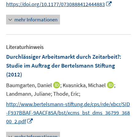
e
I
https://doi.org/10.1177/0730888412444883
r
n
ö
n
mehr Informationen
f
e
f
u
n
e
e
Literaturhinweis
m
n
F
Durchlässiger Arbeitsmarkt durch Zeitarbeit?
:
e
Studie im Auftrag der Bertelsmann Stiftung
n
(2012)
s
t
I
I
Baumgarten, Daniel
;
Kvasnicka, Michael
;
e
n
n
Landmann, Juliane;
Thode, Eric;
r
n
n
http://www.bertelsmann-stiftung.de/cps/rde/xbcr/SID
ö
e
e
-F937BBAF-9AACF85A/bst/xcms_bst_dms_36799_368
f
u
u
I
f
00_2.pdf
e
e
n
n
m
m
n
e
F
F
mehr Informationen