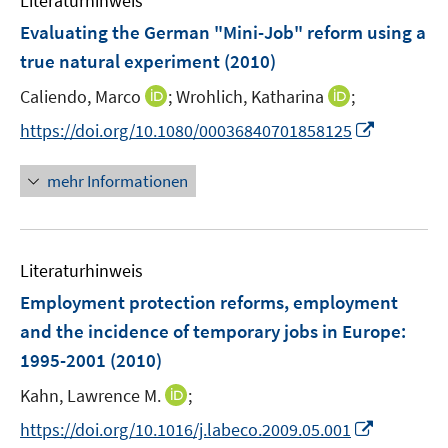
Literaturhinweis
m
F
Evaluating the German "Mini-Job" reform using a
e
true natural experiment
(2010)
n
I
I
Caliendo, Marco
;
Wrohlich, Katharina
;
s
n
n
t
I
https://doi.org/10.1080/00036840701858125
n
n
e
n
e
e
r
n
mehr Informationen
u
u
ö
e
e
e
f
u
m
m
f
e
F
F
n
Literaturhinweis
m
e
e
e
F
Employment protection reforms, employment
n
n
n
e
and the incidence of temporary jobs in Europe:
s
s
n
1995-2001
(2010)
t
t
s
e
e
t
I
Kahn, Lawrence M.
;
r
r
e
n
I
https://doi.org/10.1016/j.labeco.2009.05.001
ö
ö
r
n