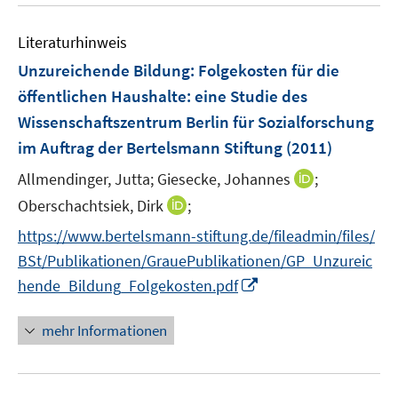
u
n
e
n
n
e
n
e
e
Literaturhinweis
m
n
n
F
Unzureichende Bildung: Folgekosten für die
e
öffentlichen Haushalte
:
eine Studie des
n
Wissenschaftszentrum Berlin für Sozialforschung
s
im Auftrag der Bertelsmann Stiftung
(2011)
t
e
I
Allmendinger, Jutta;
Giesecke, Johannes
;
r
n
I
Oberschachtsiek, Dirk
;
ö
n
n
f
https://www.bertelsmann-stiftung.de/fileadmin/files/
e
n
f
BSt/Publikationen/GrauePublikationen/GP_Unzureic
u
e
n
I
e
hende_Bildung_Folgekosten.pdf
u
e
n
m
e
n
n
F
mehr Informationen
m
e
e
F
u
n
e
e
s
n