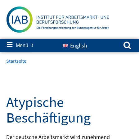
Springe
zum
Inhalt
Suchen nach:
≡
English
Menü
✘
Startseite
Atypische
Beschäftigung
Der deutsche Arbeitsmarkt wird zunehmend