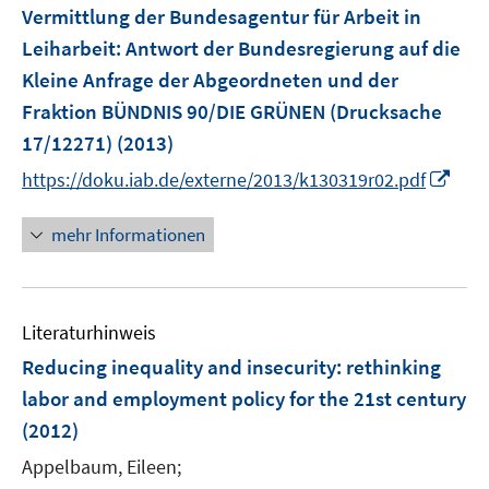
Vermittlung der Bundesagentur für Arbeit in
Leiharbeit
:
Antwort der Bundesregierung auf die
Kleine Anfrage der Abgeordneten und der
Fraktion BÜNDNIS 90/DIE GRÜNEN (Drucksache
17/12271)
(2013)
I
https://doku.iab.de/externe/2013/k130319r02.pdf
n
n
mehr Informationen
e
u
e
Literaturhinweis
m
F
Reducing inequality and insecurity
:
rethinking
e
labor and employment policy for the 21st century
n
(2012)
s
t
Appelbaum, Eileen;