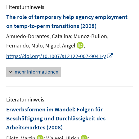
f
Literaturhinweis
m
f
F
The role of temporary help agency employment
n
e
e
on temp-to-perm transitions
(2008)
n
n
Amuedo-Dorantes, Catalina;
Munoz-Bullon,
s
t
I
Fernando;
Malo, Miguel Ángel
;
e
n
I
https://doi.org/10.1007/s12122-007-9041-y
r
n
n
ö
e
n
mehr Informationen
f
u
e
f
e
u
n
m
e
e
F
Literaturhinweis
m
n
e
F
Erwerbsformen im Wandel: Folgen für
n
e
Beschäftigung und Durchlässigkeit des
s
n
Arbeitsmarktes
(2008)
t
s
e
t
I
I
Dietz, Martin
;
Walwei, Ulrich
;