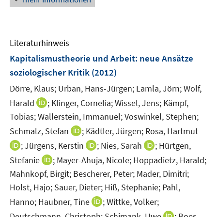
e
n
e
e
u
n
n
e
s
s
Literaturhinweis
m
t
t
F
e
e
Kapitalismustheorie und Arbeit
:
neue Ansätze
e
r
r
soziologischer Kritik
(2012)
n
ö
ö
Dörre, Klaus;
Urban, Hans-Jürgen;
Lamla, Jörn;
Wolf,
s
f
f
t
I
Harald
;
Klinger, Cornelia;
Wissel, Jens;
Kämpf,
f
f
e
n
n
n
Tobias;
Wallerstein, Immanuel;
Voswinkel, Stephen;
r
n
e
e
I
Schmalz, Stefan
;
Kädtler, Jürgen;
Rosa, Hartmut
ö
e
n
n
n
I
I
I
;
Jürgens, Kerstin
;
Nies, Sarah
;
Hürtgen,
f
u
n
n
n
n
f
I
Stefanie
;
Mayer-Ahuja, Nicole;
Hoppadietz, Harald;
e
e
n
n
n
n
n
m
Mahnkopf, Birgit;
Bescherer, Peter;
Mader, Dimitri;
u
e
e
e
e
n
F
Holst, Hajo;
Sauer, Dieter;
Hiß, Stephanie;
Pahl,
e
u
u
u
n
e
e
m
I
Hanno;
Haubner, Tine
;
Wittke, Volker;
e
e
e
u
n
F
n
m
m
m
I
Deutschmann, Christoph;
Schimank, Uwe
;
Boes,