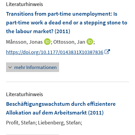
Literaturhinweis
m
t
s
F
e
Transitions from part-time unemployment: Is
t
e
r
e
part-time work a dead end or a stepping stone to
n
ö
r
the labour market?
(2011)
s
f
ö
t
f
I
I
Månsson, Jonas
;
Ottosson, Jan
;
f
e
n
n
n
f
I
https://doi.org/10.1177/0143831X10387836
r
e
n
n
n
n
ö
n
e
e
e
n
mehr Informationen
f
u
u
n
e
f
e
e
u
n
m
m
e
e
F
F
Literaturhinweis
m
n
e
e
F
Beschäftigungswachstum durch effizientere
n
n
e
Allokation auf dem Arbeitsmarkt
(2011)
s
s
n
t
t
Profit, Stefan;
Liebenberg, Stefan;
s
e
e
t