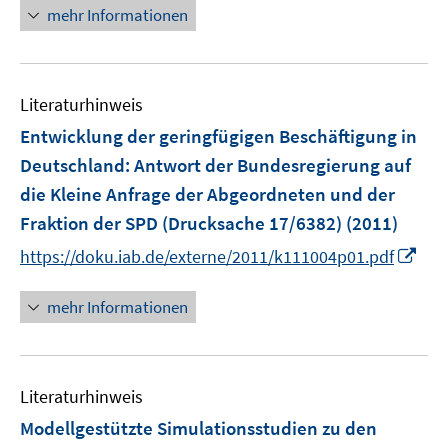
r
r
e
mehr Informationen
ö
ö
r
f
f
ö
f
f
f
n
n
Literaturhinweis
f
e
e
n
Entwicklung der geringfügigen Beschäftigung in
n
n
e
Deutschland
:
Antwort der Bundesregierung auf
n
die Kleine Anfrage der Abgeordneten und der
Fraktion der SPD (Drucksache 17/6382)
(2011)
I
https://doku.iab.de/externe/2011/k111004p01.pdf
n
n
mehr Informationen
e
u
e
Literaturhinweis
m
F
Modellgestützte Simulationsstudien zu den
e