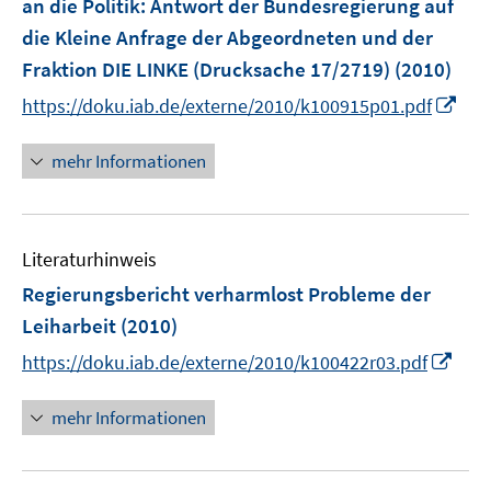
an die Politik
:
Antwort der Bundesregierung auf
s
s
t
t
die Kleine Anfrage der Abgeordneten und der
e
e
Fraktion DIE LINKE (Drucksache 17/2719)
(2010)
r
r
I
https://doku.iab.de/externe/2010/k100915p01.pdf
ö
ö
n
f
f
n
mehr Informationen
f
f
e
n
n
u
e
e
e
n
n
Literaturhinweis
m
F
Regierungsbericht verharmlost Probleme der
e
Leiharbeit
(2010)
n
I
https://doku.iab.de/externe/2010/k100422r03.pdf
s
n
t
n
mehr Informationen
e
e
r
u
ö
e