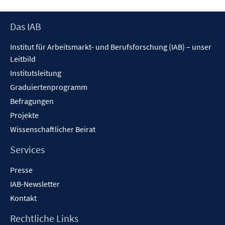
f
f
ö
f
f
f
n
n
Footer
Das IAB
f
e
e
Inhalt
n
Institut für Arbeitsmarkt- und Berufsforschung (IAB) – unser
n
n
e
Leitbild
n
Institutsleitung
Graduiertenprogramm
Befragungen
Projekte
Wissenschaftlicher Beirat
Services
Presse
IAB-Newsletter
Kontakt
Rechtliche Links