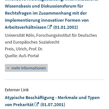
Wissensbasis und Diskussionsforum für
Rechtsfragen im Zusammenhang mit der
Implementierung innovativer Formen von
In
Arbeitsverhältnissen
(01.01.2002)
neuem
Universität Köln, Forschungsinstitut für Deutsches
Fenster
und Europäisches Sozialrecht
öffnen
Preis, Ulrich, Prof. Dr.
Quelle: AuS-Portal
mehr Informationen
Externer Link
Atypische Beschäftigung - Merkmale und Typen
In
von Prekarität
(01.07.2001)