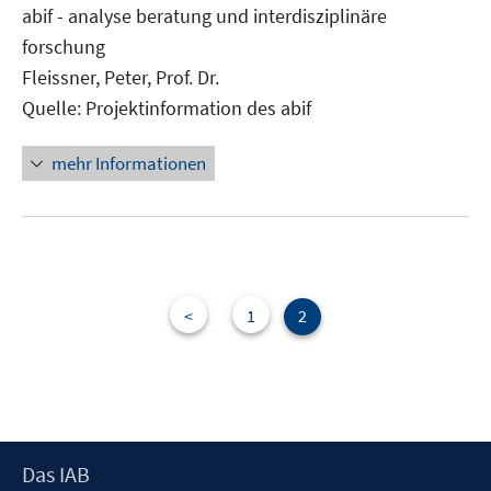
neuem
abif - analyse beratung und interdisziplinäre
Fenster
forschung
öffnen
Fleissner, Peter, Prof. Dr.
Quelle: Projektinformation des abif
mehr Informationen
<
1
2
Footer
Das IAB