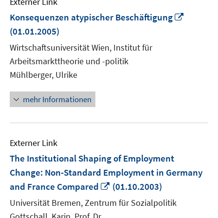
Externer Link
In
Konsequenzen atypischer Beschäftigung
neuem
(01.01.2005)
Fenster
Wirtschaftsuniversität Wien, Institut für
öffnen
Arbeitsmarkttheorie und -politik
Mühlberger, Ulrike
mehr Informationen
Externer Link
The Institutional Shaping of Employment
Change: Non-Standard Employment in Germany
In
and France Compared
(01.10.2003)
neuem
Universität Bremen, Zentrum für Sozialpolitik
Fenster
Gottschall, Karin, Prof. Dr.