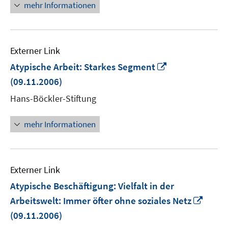
mehr Informationen
Externer Link
In
Atypische Arbeit: Starkes Segment
neuem
(09.11.2006)
Fenster
Hans-Böckler-Stiftung
öffnen
mehr Informationen
Externer Link
Atypische Beschäftigung: Vielfalt in der
In
Arbeitswelt: Immer öfter ohne soziales Netz
neue
(09.11.2006)
Fenst