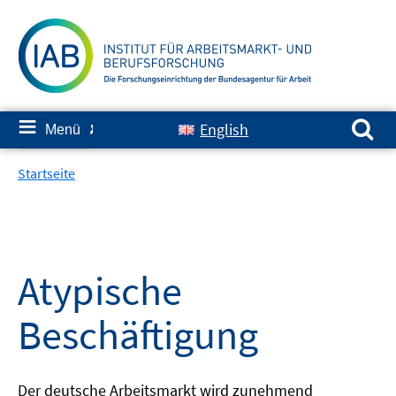
Springe
zum
Inhalt
Suchen nach:
≡
English
Menü
✘
Startseite
Atypische
Beschäftigung
Der deutsche Arbeitsmarkt wird zunehmend