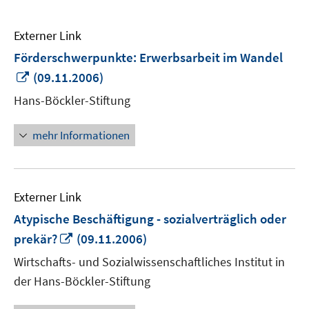
Externer Link
Förderschwerpunkte: Erwerbsarbeit im Wandel
In
(09.11.2006)
neuem
Hans-Böckler-Stiftung
Fenster
öffnen
mehr Informationen
Externer Link
Atypische Beschäftigung - sozialverträglich oder
In
prekär?
(09.11.2006)
neuem
Wirtschafts- und Sozialwissenschaftliches Institut in
Fenster
der Hans-Böckler-Stiftung
öffnen