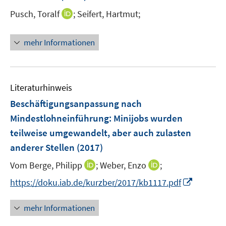
t
I
Pusch, Toralf
;
Seifert, Hartmut;
e
n
r
n
mehr Informationen
ö
e
f
u
f
e
n
m
Literaturhinweis
e
F
Beschäftigungsanpassung nach
n
e
Mindestlohneinführung: Minijobs wurden
n
teilweise umgewandelt, aber auch zulasten
s
t
anderer Stellen
(2017)
e
I
I
Vom Berge, Philipp
;
Weber, Enzo
;
r
n
n
I
https://doku.iab.de/kurzber/2017/kb1117.pdf
ö
n
n
n
f
e
e
n
f
mehr Informationen
u
u
e
n
e
e