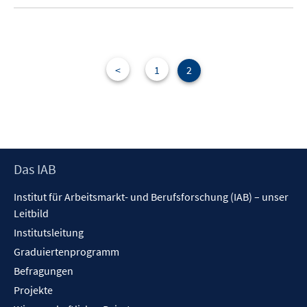
u
e
m
F
e
<
1
2
n
s
t
e
r
ö
Footer
Das IAB
f
Inhalt
Institut für Arbeitsmarkt- und Berufsforschung (IAB) – unser
f
Leitbild
n
e
Institutsleitung
n
Graduiertenprogramm
Befragungen
Projekte