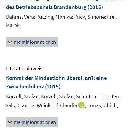
n
des Betriebspanels Brandenburg
t
(2016)
t
s
e
e
t
Dahms, Vera;
Putzing, Monika;
Prick, Simone;
Frei,
r
r
e
Marek;
ö
ö
r
f
f
ö
mehr Informationen
f
f
f
n
n
f
e
e
n
n
n
e
Literaturhinweis
n
Kommt der Mindestlohn überall an?
:
eine
Zwischenbilanz
(2015)
Körzell, Stefan;
Körzell, Stefan;
Schulten, Thorsten;
I
Falk, Claudia;
Weinkopf, Claudia
;
Jonas, Ulrich;
n
n
mehr Informationen
e