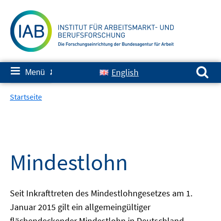
Springe
zum
Inhalt
Suchen nach:
≡
English
Menü
✘
Startseite
Mindestlohn
Seit Inkrafttreten des Mindestlohngesetzes am 1.
Januar 2015 gilt ein allgemeingültiger
flächendeckender Mindestlohn in Deutschland.