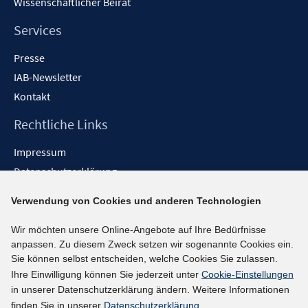
Wissenschaftlicher Beirat
Services
Presse
IAB-Newsletter
Kontakt
Rechtliche Links
Impressum
Datenschutzerklärung
Erklärung zur Barrierefreiheit
Verwendung von Cookies und anderen Technologien
Barrieren melden
Wir möchten unsere Online-Angebote auf Ihre Bedürfnisse
Social-Media-Kanäle
anpassen. Zu diesem Zweck setzen wir sogenannte Cookies ein.
Sie können selbst entscheiden, welche Cookies Sie zulassen.
BlueSky
Ihre Einwilligung können Sie jederzeit unter
Cookie-Einstellungen
YouTube
in unserer Datenschutzerklärung ändern. Weitere Informationen
LinkedIn
finden Sie in unserer
Datenschutzerklärung
.