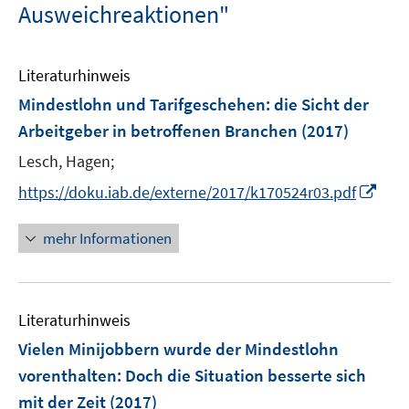
Ausweichreaktionen"
Literaturhinweis
Mindestlohn und Tarifgeschehen
:
die Sicht der
Arbeitgeber in betroffenen Branchen
(2017)
Lesch, Hagen;
I
https://doku.iab.de/externe/2017/k170524r03.pdf
n
n
mehr Informationen
e
u
e
Literaturhinweis
m
F
Vielen Minijobbern wurde der Mindestlohn
e
vorenthalten
:
Doch die Situation besserte sich
n
mit der Zeit
(2017)
s