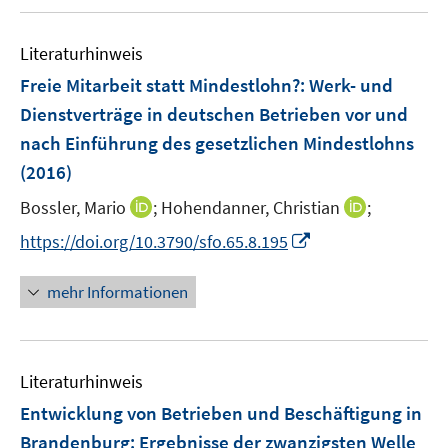
u
e
m
m
e
n
F
F
Literaturhinweis
m
e
e
F
Freie Mitarbeit statt Mindestlohn?
:
Werk- und
n
n
e
Dienstverträge in deutschen Betrieben vor und
s
s
n
nach Einführung des gesetzlichen Mindestlohns
t
t
s
e
e
(2016)
t
r
r
e
I
I
Bossler, Mario
;
Hohendanner, Christian
;
ö
ö
r
n
n
f
I
f
https://doi.org/10.3790/sfo.65.8.195
ö
n
n
f
n
f
f
e
e
n
n
n
mehr Informationen
f
u
u
e
e
e
n
e
e
n
u
n
e
m
m
e
n
F
F
Literaturhinweis
m
e
e
F
Entwicklung von Betrieben und Beschäftigung in
n
n
e
Brandenburg
:
Ergebnisse der zwanzigsten Welle
s
s