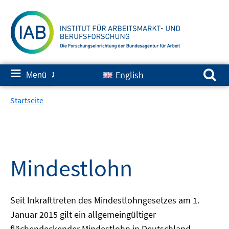
Springe
zum
Inhalt
Suchen nach:
≡
English
Menü
✘
Startseite
Mindestlohn
Seit Inkrafttreten des Mindestlohngesetzes am 1.
Januar 2015 gilt ein allgemeingültiger
flächendeckender Mindestlohn in Deutschland.