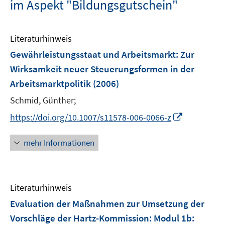
im Aspekt "Bildungsgutschein"
Literaturhinweis
Gewährleistungsstaat und Arbeitsmarkt: Zur
Wirksamkeit neuer Steuerungsformen in der
Arbeitsmarktpolitik
(2006)
Schmid, Günther;
I
https://doi.org/10.1007/s11578-006-0066-z
n
n
mehr Informationen
e
u
e
Literaturhinweis
m
F
Evaluation der Maßnahmen zur Umsetzung der
e
Vorschläge der Hartz-Kommission
:
Modul 1b:
n