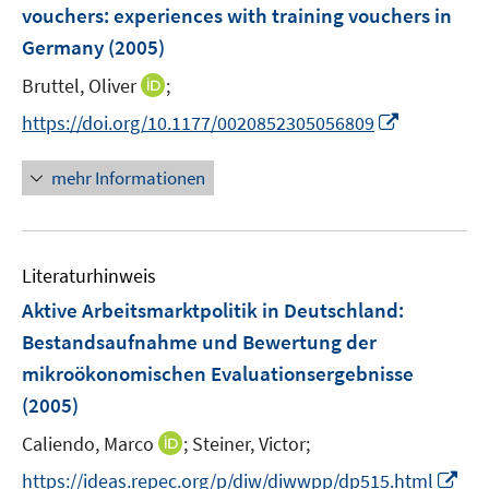
e
vouchers
:
experiences with training vouchers in
s
n
Germany
(2005)
t
s
e
t
I
Bruttel, Oliver
;
r
e
n
I
https://doi.org/10.1177/0020852305056809
ö
r
n
n
f
ö
e
n
f
mehr Informationen
f
u
e
n
f
e
u
e
n
m
e
n
e
F
Literaturhinweis
m
n
e
F
Aktive Arbeitsmarktpolitik in Deutschland
:
n
e
Bestandsaufnahme und Bewertung der
s
n
mikroökonomischen Evaluationsergebnisse
t
s
e
(2005)
t
r
e
I
Caliendo, Marco
;
Steiner, Victor;
ö
r
n
f
I
https://ideas.repec.org/p/diw/diwwpp/dp515.html
ö