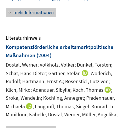
n
f
n
f
e
n
n
mehr Informationen
f
u
e
e
n
e
n
u
e
m
e
n
F
Literaturhinweis
m
e
F
Kompetenzförderliche arbeitsmarktpolitische
n
e
Maßnahmen
(2004)
s
n
t
Dostal, Werner;
Volkholz, Volker;
Dunkel, Torsten;
s
e
t
I
Schat, Hans-Dieter;
Gärtner, Stefan
;
Woderich,
r
e
n
Rudolf;
Hartmann, Ernst A.;
Rosenstiel, Lutz von;
ö
r
n
I
Klich, Mirko;
Adenauer, Sibylle;
Koch, Thomas
;
f
ö
e
n
f
Sroka, Wendelin;
Köchling, Annegret;
Pfadenhauer,
f
u
n
n
I
Michaela
;
Langhoff, Thomas;
Siegel, Konrad;
Le
f
e
e
e
n
n
m
Mouillour, Isabelle;
Dostal, Werner;
Müller, Angelika;
u
n
n
e
F
e
e
n
e