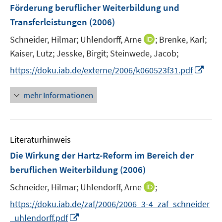
Förderung beruflicher Weiterbildung und
s
Transferleistungen
(2006)
t
e
I
Schneider, Hilmar;
Uhlendorff, Arne
;
Brenke, Karl;
r
n
Kaiser, Lutz;
Jesske, Birgit;
Steinwede, Jacob;
ö
n
I
https://doku.iab.de/externe/2006/k060523f31.pdf
f
e
n
f
u
n
n
mehr Informationen
e
e
e
m
u
n
F
e
e
Literaturhinweis
m
n
F
Die Wirkung der Hartz-Reform im Bereich der
s
e
beruflichen Weiterbildung
(2006)
t
n
e
I
Schneider, Hilmar;
Uhlendorff, Arne
;
s
r
n
t
https://doku.iab.de/zaf/2006/2006_3-4_zaf_schneider
ö
n
e
I
f
_uhlendorff.pdf