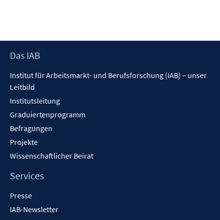
s
t
e
r
Footer
Das IAB
ö
Inhalt
f
Institut für Arbeitsmarkt- und Berufsforschung (IAB) – unser
f
Leitbild
n
Institutsleitung
e
n
Graduiertenprogramm
Befragungen
Projekte
Wissenschaftlicher Beirat
Services
Presse
IAB-Newsletter