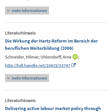
e
r
n
f
u
ö
n
n
mehr Informationen
e
f
e
e
m
f
u
n
F
n
e
e
e
Literaturhinweis
m
n
n
F
Die Wirkung der Hartz-Reform im Bereich der
s
e
beruflichen Weiterbildung
(2006)
t
n
e
I
Schneider, Hilmar;
Uhlendorff, Arne
;
s
r
n
t
I
http://hdl.handle.net/10419/33747
ö
n
e
n
f
e
r
n
mehr Informationen
f
u
ö
e
n
e
f
u
e
m
f
e
n
F
n
Literaturhinweis
m
e
e
F
Delivering active labour market policy through
n
n