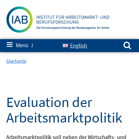
Springe
zum
Inhalt
Suchen nach:
≡
English
Menü
✘
Startseite
Evaluation der
Arbeitsmarktpolitik
Arbeitsmarktpolitik soll neben der Wirtschafts- und