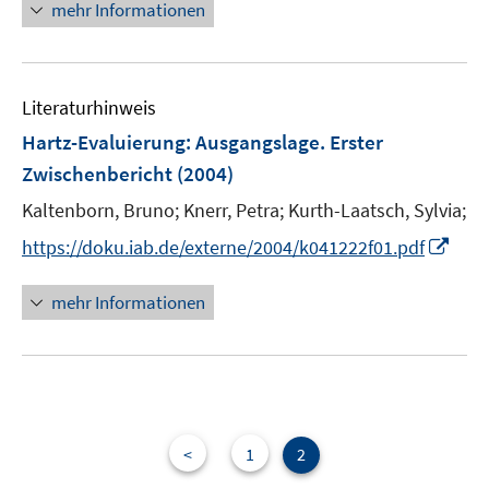
mehr Informationen
m
u
n
F
e
s
e
m
t
n
F
e
Literaturhinweis
s
e
r
Hartz-Evaluierung
:
Ausgangslage. Erster
t
n
ö
e
Zwischenbericht
(2004)
s
f
r
t
f
Kaltenborn, Bruno;
Knerr, Petra;
Kurth-Laatsch, Sylvia;
ö
e
n
I
f
https://doku.iab.de/externe/2004/k041222f01.pdf
r
e
n
f
ö
n
n
n
mehr Informationen
f
e
e
f
u
n
n
e
e
m
n
F
e
<
1
2
n