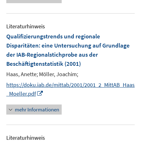
ö
f
f
n
Literaturhinweis
e
Qualifizierungstrends und regionale
n
Disparitäten
:
eine Untersuchung auf Grundlage
der IAB-Regionalstichprobe aus der
Beschäftigtenstatistik
(2001)
Haas, Anette;
Möller, Joachim;
https://doku.iab.de/mittab/2001/2001_2_MittAB_Haas
I
_Moeller.pdf
n
n
mehr Informationen
e
u
e
Literaturhinweis
m