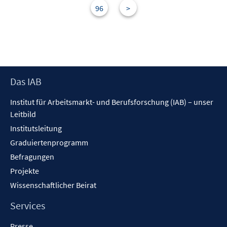
s
96
>
t
e
r
ö
f
Footer
Das IAB
f
Inhalt
n
Institut für Arbeitsmarkt- und Berufsforschung (IAB) – unser
e
Leitbild
n
Institutsleitung
Graduiertenprogramm
Befragungen
Projekte
Wissenschaftlicher Beirat
Services
Presse