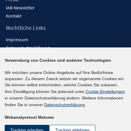
IAB-Newsletter
Kontakt
Rechtliche Links
Impressum
Datenschutzerklärung
Erklärung zur Barrierefreiheit
Verwendung von Cookies und anderen Technologien
Barrieren melden
Wir möchten unsere Online-Angebote auf Ihre Bedürfnisse
Social-Media-Kanäle
anpassen. Zu diesem Zweck setzen wir sogenannte Cookies ein.
Sie können selbst entscheiden, welche Cookies Sie zulassen.
BlueSky
Ihre Einwilligung können Sie jederzeit unter
Cookie-Einstellungen
YouTube
in unserer Datenschutzerklärung ändern. Weitere Informationen
LinkedIn
finden Sie in unserer
Datenschutzerklärung
.
XING
Webanalysetool Matomo
kununu
Netiquette
Tracking erlauben
Tracking ablehnen