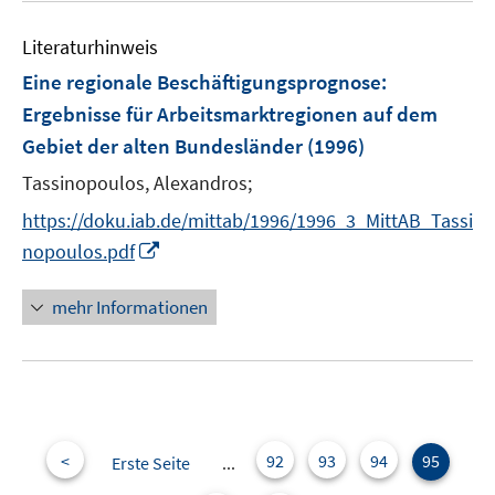
Literaturhinweis
Eine regionale Beschäftigungsprognose
:
Ergebnisse für Arbeitsmarktregionen auf dem
Gebiet der alten Bundesländer
(1996)
Tassinopoulos, Alexandros;
https://doku.iab.de/mittab/1996/1996_3_MittAB_Tassi
I
nopoulos.pdf
n
n
mehr Informationen
e
u
e
m
F
e
<
92
93
94
95
Erste Seite
...
n