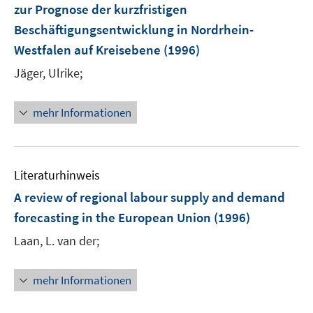
zur Prognose der kurzfristigen
s
t
Beschäftigungsentwicklung in Nordrhein-
e
Westfalen auf Kreisebene
(1996)
r
Jäger, Ulrike;
ö
f
f
mehr Informationen
n
e
n
Literaturhinweis
A review of regional labour supply and demand
forecasting in the European Union
(1996)
Laan, L. van der;
mehr Informationen