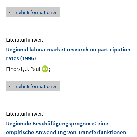
e
r
mehr Informationen
ö
f
f
n
Literaturhinweis
e
Regional labour market research on participation
n
rates
(1996)
I
Elhorst, J. Paul
;
n
n
mehr Informationen
e
u
e
m
Literaturhinweis
F
Regionale Beschäftigungsprognose
:
eine
e
empirische Anwendung von Transferfunktionen
n