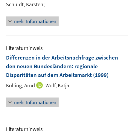
Schuldt, Karsten;
mehr Informationen
Literaturhinweis
Differenzen in der Arbeitsnachfrage zwischen
den neuen Bundesländern
:
regionale
Disparitäten auf dem Arbeitsmarkt
(1999)
I
Kölling, Arnd
;
Wolf, Katja;
n
n
mehr Informationen
e
u
e
m
Literaturhinweis