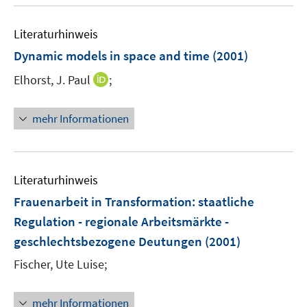
f
f
Literaturhinweis
n
Dynamic models in space and time
(2001)
e
I
Elhorst, J. Paul
;
n
n
n
mehr Informationen
e
u
e
m
Literaturhinweis
F
Frauenarbeit in Transformation
:
staatliche
e
Regulation - regionale Arbeitsmärkte -
n
geschlechtsbezogene Deutungen
(2001)
s
t
Fischer, Ute Luise;
e
r
mehr Informationen