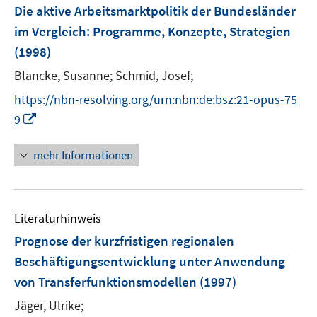
F
Die aktive Arbeitsmarktpolitik der Bundesländer
e
im Vergleich
:
Programme, Konzepte, Strategien
n
(1998)
s
t
Blancke, Susanne;
Schmid, Josef;
e
https://nbn-resolving.org/urn:nbn:de:bsz:21-opus-75
r
I
9
ö
n
f
n
mehr Informationen
f
e
n
u
e
e
n
Literaturhinweis
m
F
Prognose der kurzfristigen regionalen
e
Beschäftigungsentwicklung unter Anwendung
n
von Transferfunktionsmodellen
(1997)
s
t
Jäger, Ulrike;