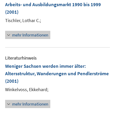
e
Arbeits- und Ausbildungsmarkt 1990 bis 1999
n
(2001)
s
t
Tischler, Lothar C.;
e
r
mehr Informationen
ö
f
f
n
Literaturhinweis
e
Weniger Sachsen werden immer älter
:
n
Altersstruktur, Wanderungen und Pendlerströme
(2001)
Winkelvoss, Ekkehard;
mehr Informationen