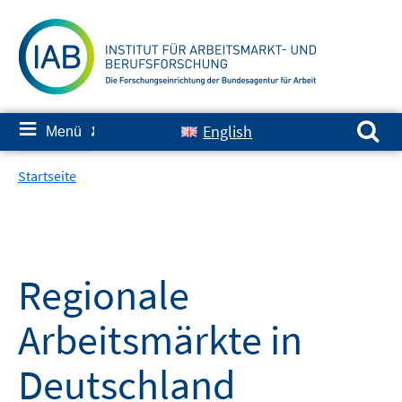
Springe
zum
Inhalt
Suchen nach:
≡
English
Menü
✘
Startseite
Regionale
Arbeitsmärkte in
Deutschland