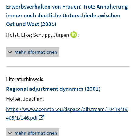
F
Erwerbsverhalten von Frauen: Trotz Annäherung
e
immer noch deutliche Unterschiede zwischen
n
Ost und West
(2001)
s
t
I
Holst, Elke;
Schupp, Jürgen
;
e
n
r
n
mehr Informationen
ö
e
f
u
f
e
n
m
Literaturhinweis
e
F
Regional adjustment dynamics
(2001)
n
e
Möller, Joachim;
n
s
https://www.econstor.eu/dspace/bitstream/10419/19
t
I
405/1/146.pdf
e
n
r
n
mehr Informationen