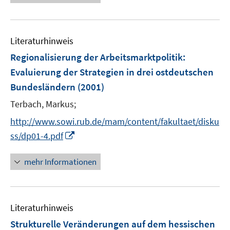
ö
e
f
u
f
e
n
Literaturhinweis
m
e
F
Regionalisierung der Arbeitsmarktpolitik
:
n
e
Evaluierung der Strategien in drei ostdeutschen
n
Bundesländern
(2001)
s
t
Terbach, Markus;
e
http://www.sowi.rub.de/mam/content/fakultaet/disku
r
I
ss/dp01-4.pdf
ö
n
f
n
mehr Informationen
f
e
n
u
e
e
n
Literaturhinweis
m
F
Strukturelle Veränderungen auf dem hessischen