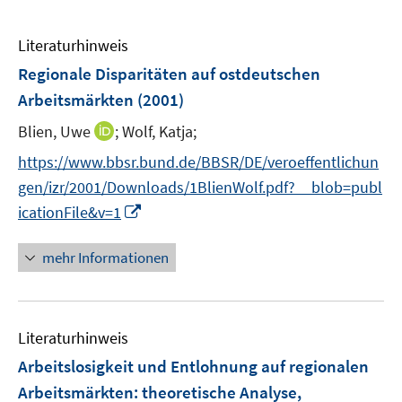
Literaturhinweis
Regionale Disparitäten auf ostdeutschen
Arbeitsmärkten
(2001)
I
Blien, Uwe
;
Wolf, Katja;
n
https://www.bbsr.bund.de/BBSR/DE/veroeffentlichun
n
gen/izr/2001/Downloads/1BlienWolf.pdf?__blob=publ
e
I
icationFile&v=1
u
n
e
n
mehr Informationen
m
e
F
u
e
e
n
Literaturhinweis
m
s
F
Arbeitslosigkeit und Entlohnung auf regionalen
t
e
e
Arbeitsmärkten
:
theoretische Analyse,