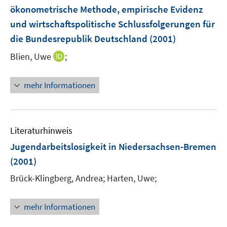
n
r
ökonometrische Methode, empirische Evidenz
s
ö
und wirtschaftspolitische Schlussfolgerungen für
t
f
e
die Bundesrepublik Deutschland
(2001)
f
r
n
I
Blien, Uwe
;
ö
e
n
f
n
n
mehr Informationen
f
e
n
u
e
e
n
m
Literaturhinweis
F
Jugendarbeitslosigkeit in Niedersachsen-Bremen
e
(2001)
n
s
Brück-Klingberg, Andrea;
Harten, Uwe;
t
e
mehr Informationen
r
ö