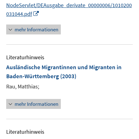
r
f
NodeServlet/DEAusgabe_derivate_00000006/1010200
ö
n
I
031044.pdf
f
e
n
f
n
n
mehr Informationen
n
e
e
u
n
e
Literaturhinweis
m
F
Ausländische Migrantinnen und Migranten in
e
Baden-Württemberg
(2003)
n
Rau, Matthias;
s
t
e
mehr Informationen
r
ö
f
Literaturhinweis
f