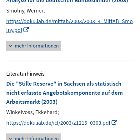
Analyse für die deutschen Bundesländer
(2003)
s
r
t
Smolny, Werner;
ö
e
https://doku.iab.de/mittab/2003/2003_4_MittAB_Smo
f
r
f
I
lny.pdf
ö
n
n
f
e
n
mehr Informationen
f
n
e
n
u
e
e
n
Literaturhinweis
m
F
Die "Stille Reserve" in Sachsen als statistisch
e
nicht erfasste Angebotskomponente auf dem
n
Arbeitsmarkt
(2003)
s
t
Winkelvoss, Ekkehard;
e
I
https://doku.iab.de/icf/2003/z1215_0303.pdf
r
n
ö
n
mehr Informationen