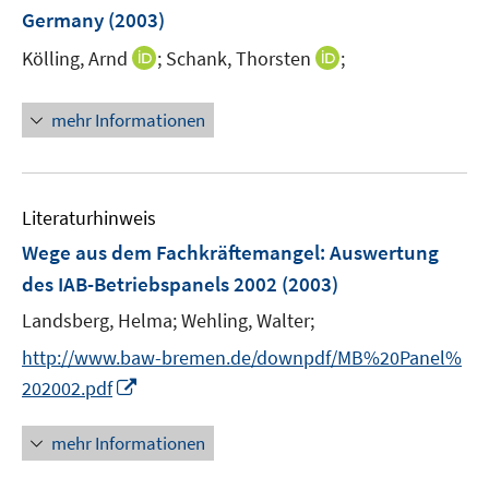
r
e
Germany
(2003)
ö
r
I
I
Kölling, Arnd
;
Schank, Thorsten
;
f
ö
n
n
f
f
n
n
n
mehr Informationen
f
e
e
e
n
u
u
n
e
e
e
n
m
m
Literaturhinweis
F
F
Wege aus dem Fachkräftemangel
:
Auswertung
e
e
des IAB-Betriebspanels 2002
(2003)
n
n
s
s
Landsberg, Helma;
Wehling, Walter;
t
t
http://www.baw-bremen.de/downpdf/MB%20Panel%
e
e
I
202002.pdf
r
r
n
ö
ö
n
mehr Informationen
f
f
e
f
f