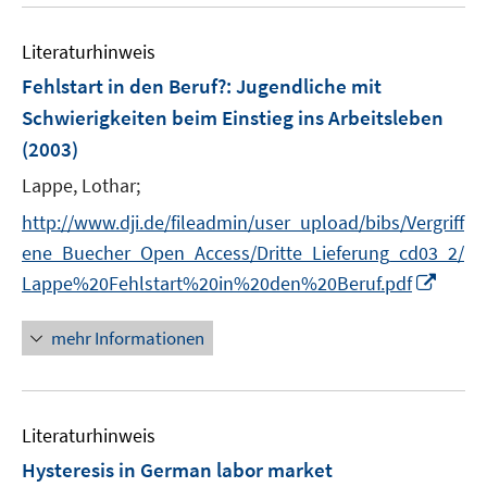
u
n
n
e
e
e
Literaturhinweis
m
n
n
F
Fehlstart in den Beruf?
:
Jugendliche mit
e
Schwierigkeiten beim Einstieg ins Arbeitsleben
n
(2003)
s
t
Lappe, Lothar;
e
http://www.dji.de/fileadmin/user_upload/bibs/Vergriff
r
ene_Buecher_Open_Access/Dritte_Lieferung_cd03_2/
ö
I
Lappe%20Fehlstart%20in%20den%20Beruf.pdf
f
n
f
n
mehr Informationen
n
e
e
u
n
e
Literaturhinweis
m
F
Hysteresis in German labor market