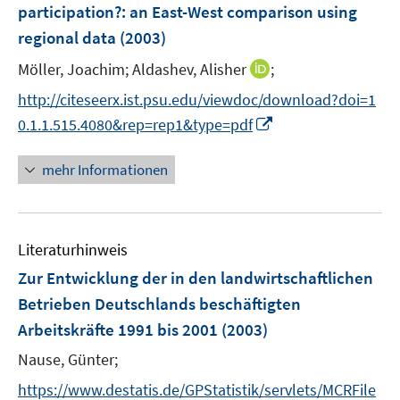
e
participation?
:
an East-West comparison using
n
regional data
(2003)
s
t
I
Möller, Joachim;
Aldashev, Alisher
;
e
n
http://citeseerx.ist.psu.edu/viewdoc/download?doi=1
r
n
I
0.1.1.515.4080&rep=rep1&type=pdf
ö
e
n
f
u
n
mehr Informationen
f
e
e
n
m
u
e
F
e
n
e
Literaturhinweis
m
n
F
Zur Entwicklung der in den landwirtschaftlichen
s
e
Betrieben Deutschlands beschäftigten
t
n
e
Arbeitskräfte 1991 bis 2001
(2003)
s
r
t
Nause, Günter;
ö
e
https://www.destatis.de/GPStatistik/servlets/MCRFile
f