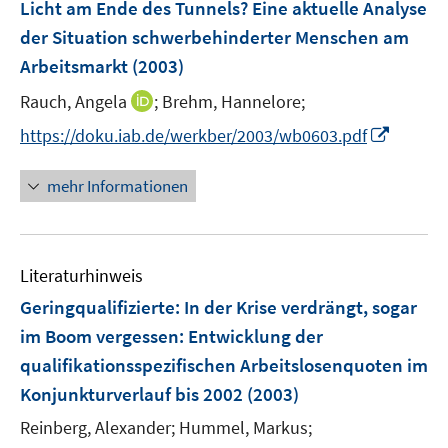
n
Licht am Ende des Tunnels? Eine aktuelle Analyse
e
der Situation schwerbehinderter Menschen am
n
Arbeitsmarkt
(2003)
I
Rauch, Angela
;
Brehm, Hannelore;
n
I
https://doku.iab.de/werkber/2003/wb0603.pdf
n
n
e
n
mehr Informationen
u
e
e
u
m
e
F
Literaturhinweis
m
e
F
Geringqualifizierte: In der Krise verdrängt, sogar
n
e
im Boom vergessen
:
Entwicklung der
s
n
qualifikationsspezifischen Arbeitslosenquoten im
t
s
e
Konjunkturverlauf bis 2002
(2003)
t
r
e
Reinberg, Alexander;
Hummel, Markus;
ö
r