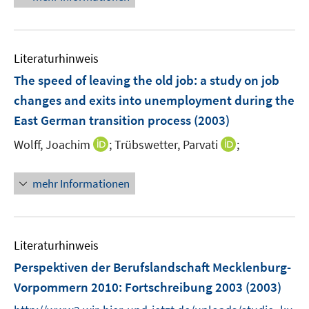
f
e
f
u
n
e
e
Literaturhinweis
m
n
F
The speed of leaving the old job
:
a study on job
e
changes and exits into unemployment during the
n
East German transition process
(2003)
s
t
I
I
Wolff, Joachim
;
Trübswetter, Parvati
;
e
n
n
r
n
n
mehr Informationen
ö
e
e
f
u
u
f
e
e
n
m
m
Literaturhinweis
e
F
F
Perspektiven der Berufslandschaft Mecklenburg-
n
e
e
Vorpommern 2010
:
Fortschreibung 2003
(2003)
n
n