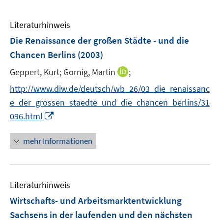
Literaturhinweis
Die Renaissance der großen Städte - und die
Chancen Berlins
(2003)
I
Geppert, Kurt;
Gornig, Martin
;
n
http://www.diw.de/deutsch/wb_26/03_die_renaissanc
n
e_der_grossen_staedte_und_die_chancen_berlins/31
e
I
096.html
u
n
e
n
mehr Informationen
m
e
F
u
e
e
n
Literaturhinweis
m
s
F
Wirtschafts- und Arbeitsmarktentwicklung
t
e
e
Sachsens in der laufenden und den nächsten