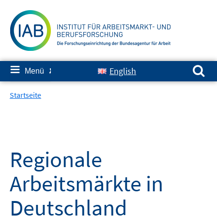
Springe
zum
Inhalt
Suchen nach:
≡
English
Menü
✘
Startseite
Regionale
Arbeitsmärkte in
Deutschland