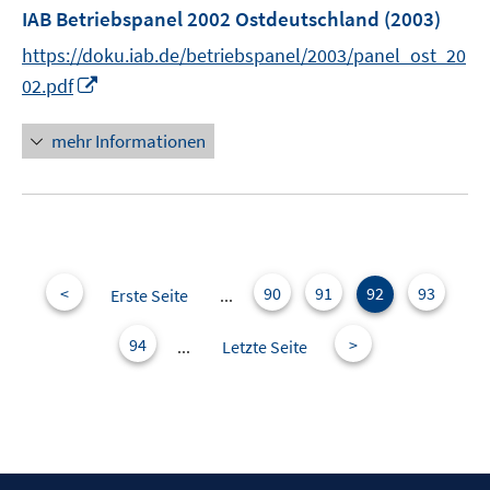
e
IAB Betriebspanel 2002 Ostdeutschland
(2003)
n
https://doku.iab.de/betriebspanel/2003/panel_ost_20
I
02.pdf
n
n
mehr Informationen
e
u
e
m
F
e
<
90
91
92
93
Erste Seite
...
n
s
94
>
...
Letzte Seite
t
e
r
ö
f