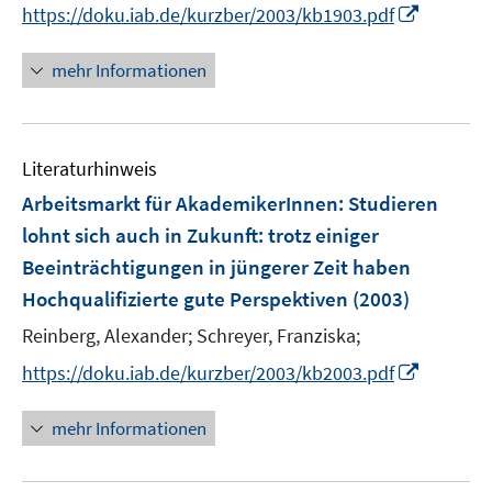
I
f
https://doku.iab.de/kurzber/2003/kb1903.pdf
ö
n
f
f
n
n
mehr Informationen
f
e
e
n
u
n
e
e
n
Literaturhinweis
m
F
Arbeitsmarkt für AkademikerInnen: Studieren
e
lohnt sich auch in Zukunft
:
trotz einiger
n
Beeinträchtigungen in jüngerer Zeit haben
s
Hochqualifizierte gute Perspektiven
(2003)
t
e
Reinberg, Alexander;
Schreyer, Franziska;
r
I
https://doku.iab.de/kurzber/2003/kb2003.pdf
ö
n
f
n
mehr Informationen
f
e
n
u
e