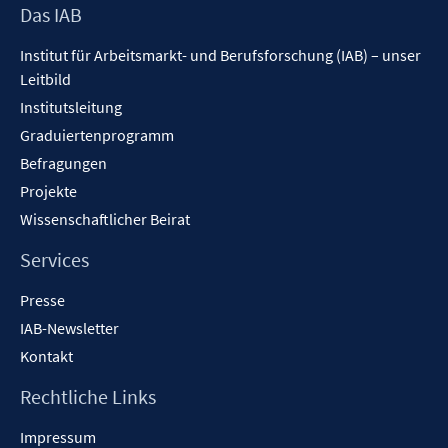
f
Footer
Das IAB
n
Inhalt
Institut für Arbeitsmarkt- und Berufsforschung (IAB) – unser
e
Leitbild
n
Institutsleitung
Graduiertenprogramm
Befragungen
Projekte
Wissenschaftlicher Beirat
Services
Presse
IAB-Newsletter
Kontakt
Rechtliche Links
Impressum