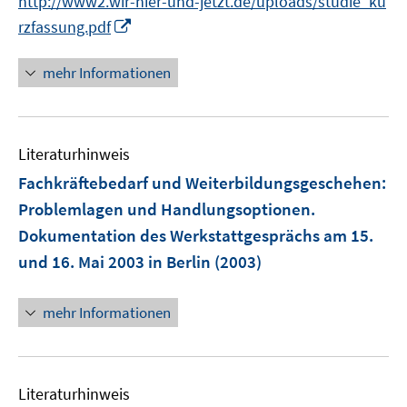
s
s
http://www2.wir-hier-und-jetzt.de/uploads/studie_ku
t
t
I
rzfassung.pdf
e
e
n
r
r
n
mehr Informationen
ö
ö
e
f
f
u
f
f
e
n
n
Literaturhinweis
m
e
e
F
Fachkräftebedarf und Weiterbildungsgeschehen
:
n
n
e
Problemlagen und Handlungsoptionen.
n
Dokumentation des Werkstattgesprächs am 15.
s
und 16. Mai 2003 in Berlin
(2003)
t
e
r
mehr Informationen
ö
f
f
Literaturhinweis
n