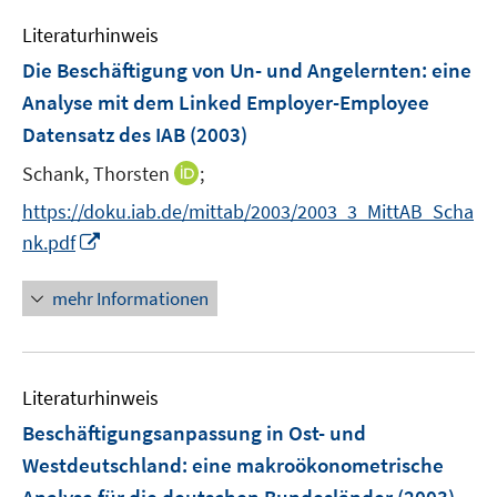
e
n
Literaturhinweis
m
F
Die Beschäftigung von Un- und Angelernten
:
eine
e
Analyse mit dem Linked Employer-Employee
n
Datensatz des IAB
(2003)
s
t
I
Schank, Thorsten
;
e
n
https://doku.iab.de/mittab/2003/2003_3_MittAB_Scha
r
n
I
nk.pdf
ö
e
n
f
u
n
mehr Informationen
f
e
e
n
m
u
e
F
e
n
e
Literaturhinweis
m
n
F
Beschäftigungsanpassung in Ost- und
s
e
Westdeutschland
:
eine makroökonometrische
t
n
e