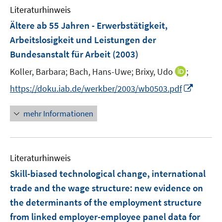
m
f
Literaturhinweis
F
n
Ältere ab 55 Jahren - Erwerbstätigkeit,
e
e
Arbeitslosigkeit und Leistungen der
n
n
Bundesanstalt für Arbeit
(2003)
s
t
I
Koller, Barbara;
Bach, Hans-Uwe;
Brixy, Udo
;
e
n
I
https://doku.iab.de/werkber/2003/wb0503.pdf
r
n
n
ö
e
n
mehr Informationen
f
u
e
f
e
u
n
m
e
e
F
Literaturhinweis
m
n
e
F
Skill-biased technological change, international
n
e
trade and the wage structure
:
new evidence on
s
n
the determinants of the employment structure
t
s
e
from linked employer-employee panel data for
t