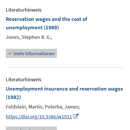
f
e
f
m
Literaturhinweis
n
F
Reservation wages and the cost of
e
e
unemployment
(1989)
n
n
s
Jones, Stephen R. G.;
t
e
mehr Informationen
r
ö
f
f
Literaturhinweis
n
Unemployment insurance and reservation wages
e
(1982)
n
Feldstein, Martin;
Poterba, James;
I
https://doi.org/10.3386/w1011
n
n