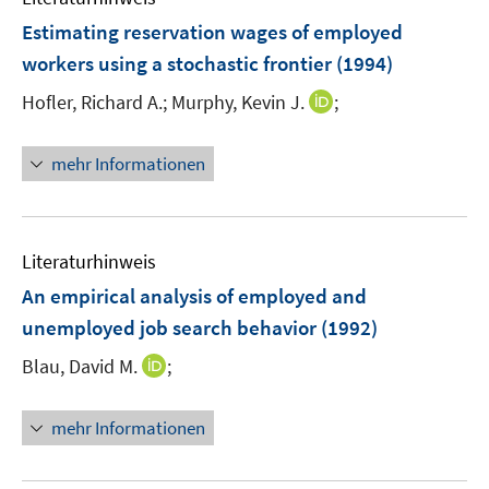
n
F
Estimating reservation wages of employed
e
workers using a stochastic frontier
(1994)
n
I
Hofler, Richard A.;
Murphy, Kevin J.
;
s
n
t
n
e
mehr Informationen
e
r
u
ö
e
f
m
f
Literaturhinweis
F
n
An empirical analysis of employed and
e
e
unemployed job search behavior
(1992)
n
n
s
I
Blau, David M.
;
t
n
e
n
mehr Informationen
r
e
ö
u