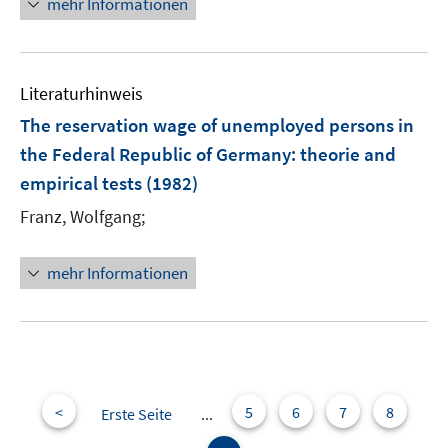
mehr Informationen
e
u
e
Literaturhinweis
m
F
The reservation wage of unemployed persons in
e
the Federal Republic of Germany
:
theorie and
n
empirical tests
(1982)
s
t
Franz, Wolfgang;
e
r
mehr Informationen
ö
f
f
n
e
n
<
5
6
7
8
Erste Seite
...