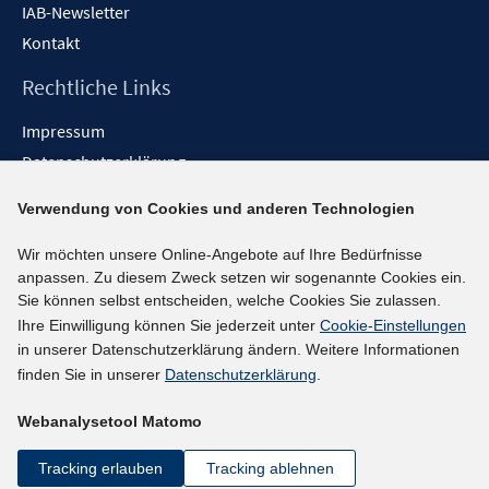
IAB-Newsletter
Kontakt
Rechtliche Links
Impressum
Datenschutzerklärung
Erklärung zur Barrierefreiheit
Verwendung von Cookies und anderen Technologien
Barrieren melden
Wir möchten unsere Online-Angebote auf Ihre Bedürfnisse
Social-Media-Kanäle
anpassen. Zu diesem Zweck setzen wir sogenannte Cookies ein.
Sie können selbst entscheiden, welche Cookies Sie zulassen.
BlueSky
Ihre Einwilligung können Sie jederzeit unter
Cookie-Einstellungen
YouTube
in unserer Datenschutzerklärung ändern. Weitere Informationen
LinkedIn
finden Sie in unserer
Datenschutzerklärung
.
XING
Webanalysetool Matomo
kununu
Netiquette
Tracking erlauben
Tracking ablehnen