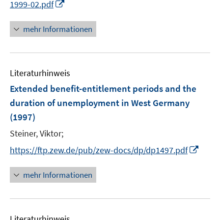
I
1999-02.pdf
r
n
ö
n
mehr Informationen
f
e
f
u
n
e
e
Literaturhinweis
m
n
F
Extended benefit-entitlement periods and the
e
duration of unemployment in West Germany
n
(1997)
s
t
Steiner, Viktor;
e
I
https://ftp.zew.de/pub/zew-docs/dp/dp1497.pdf
r
n
ö
n
mehr Informationen
f
e
f
u
n
e
e
Literaturhinweis
m