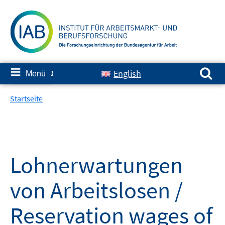
Springe
zum
Inhalt
Suchen nach:
≡
English
Menü
✘
Startseite
Lohnerwartungen
von Arbeitslosen /
Reservation wages of