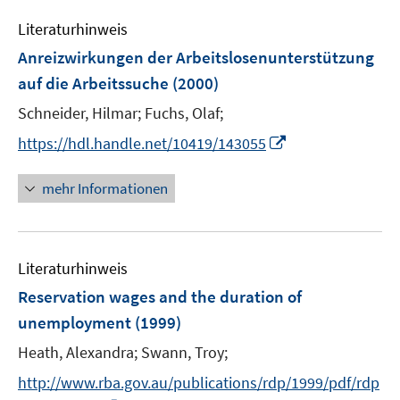
Literaturhinweis
Anreizwirkungen der Arbeitslosenunterstützung
auf die Arbeitssuche
(2000)
Schneider, Hilmar;
Fuchs, Olaf;
I
https://hdl.handle.net/10419/143055
n
n
mehr Informationen
e
u
e
Literaturhinweis
m
F
Reservation wages and the duration of
e
unemployment
(1999)
n
Heath, Alexandra;
Swann, Troy;
s
t
http://www.rba.gov.au/publications/rdp/1999/pdf/rdp
e