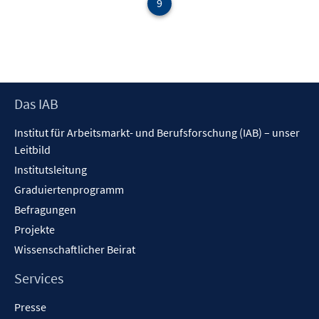
9
Footer
Das IAB
Inhalt
Institut für Arbeitsmarkt- und Berufsforschung (IAB) – unser
Leitbild
Institutsleitung
Graduiertenprogramm
Befragungen
Projekte
Wissenschaftlicher Beirat
Services
Presse