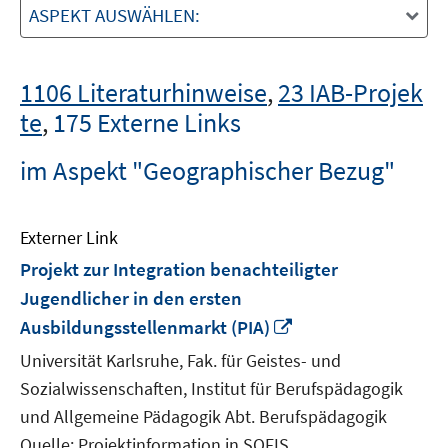
ASPEKT AUSWÄHLEN:
1106 Literaturhinweise
,
23 IAB-Projek
te
,
175 Externe Links
im Aspekt "Geographischer Bezug"
Externer Link
Projekt zur Integration benachteiligter
Jugendlicher in den ersten
In
Ausbildungsstellenmarkt (PIA)
neuem
Universität Karlsruhe, Fak. für Geistes- und
Fenster
Sozialwissenschaften, Institut für Berufspädagogik
öffnen
und Allgemeine Pädagogik Abt. Berufspädagogik
Quelle: Projektinformation in SOFIS