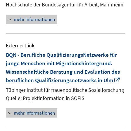
n
Hochschule der Bundesagentur für Arbeit, Mannheim
Fe
öf
mehr Informationen
Externer Link
BQN - Berufliche QualifizierungsNetzwerke für
junge Menschen mit Migrationshintergrund.
Wissenschaftliche Beratung und Evaluation des
In
beruflichen Qualifizierungsnetzwerks in Ulm
neu
Tübinger Institut für frauenpolitische Sozialforschung
Fens
Quelle: Projektinformation in SOFIS
öffn
mehr Informationen