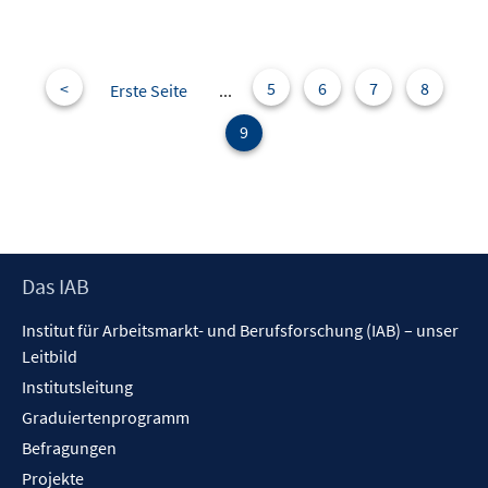
<
5
6
7
8
Erste Seite
...
9
Footer
Das IAB
Inhalt
Institut für Arbeitsmarkt- und Berufsforschung (IAB) – unser
Leitbild
Institutsleitung
Graduiertenprogramm
Befragungen
Projekte