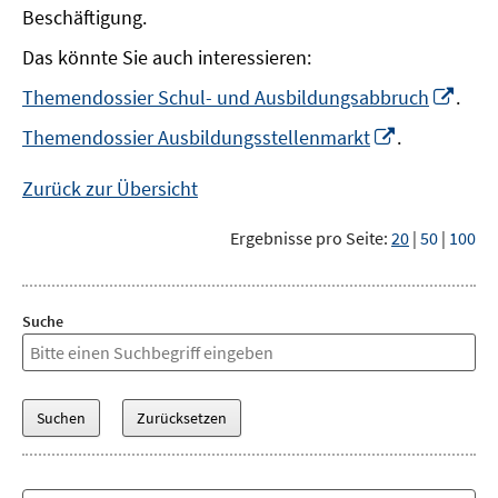
Beschäftigung.
Das könnte Sie auch interessieren:
In
Themendossier Schul- und Ausbildungsabbruch
.
neu
In
Themendossier Ausbildungsstellenmarkt
.
Fens
neuem
öffn
Fenster
Zurück zur Übersicht
öffnen
Ergebnisse pro Seite:
20
|
50
|
100
Suche