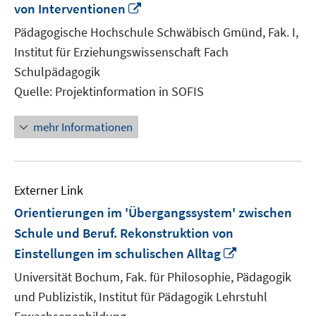
In
von Interventionen
neuem
Pädagogische Hochschule Schwäbisch Gmünd, Fak. I,
Fenster
Institut für Erziehungswissenschaft Fach
öffnen
Schulpädagogik
Quelle: Projektinformation in SOFIS
mehr Informationen
Externer Link
Orientierungen im 'Übergangssystem' zwischen
Schule und Beruf. Rekonstruktion von
In
Einstellungen im schulischen Alltag
neuem
Universität Bochum, Fak. für Philosophie, Pädagogik
Fenster
und Publizistik, Institut für Pädagogik Lehrstuhl
öffnen