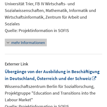
neuem
Universität Trier, FB IV Wirtschafts- und
Fenster
Sozialwissenschaften, Mathematik, Informatik und
öffnen
Wirtschaftsinformatik, Zentrum für Arbeit und
Soziales
Quelle: Projektinformation in SOFIS
mehr Informationen
Externer Link
Übergänge von der Ausbildung in Beschäftigung
In
in Deutschland, Österreich und der Schweiz
neu
Wissenschaftszentrum Berlin für Sozialforschung,
Fens
Projektgruppe "Education and Transitions into the
öffn
Labour Market"
Quelle: Projektinformation in SOFIS