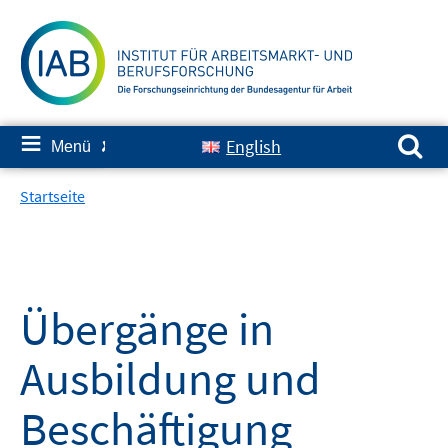
Springe
zum
Inhalt
Suchen nach:
≡
English
Menü
✘
Startseite
Übergänge in
Ausbildung und
Beschäftigung