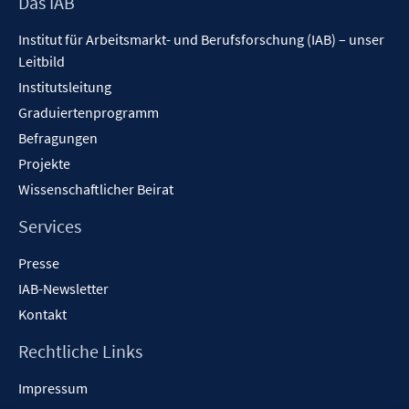
Footer
Das IAB
Inhalt
Institut für Arbeitsmarkt- und Berufsforschung (IAB) – unser
Leitbild
Institutsleitung
Graduiertenprogramm
Befragungen
Projekte
Wissenschaftlicher Beirat
Services
Presse
IAB-Newsletter
Kontakt
Rechtliche Links
Impressum