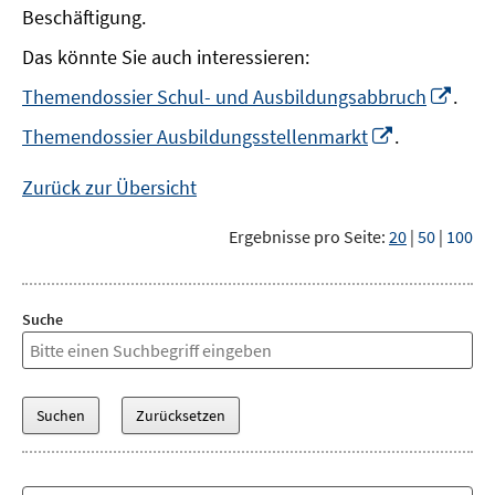
Beschäftigung.
Das könnte Sie auch interessieren:
In
Themendossier Schul- und Ausbildungsabbruch
.
neu
In
Themendossier Ausbildungsstellenmarkt
.
Fens
neuem
öffn
Fenster
Zurück zur Übersicht
öffnen
Ergebnisse pro Seite:
20
|
50
|
100
Suche