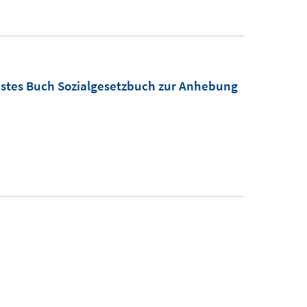
n
hstes Buch Sozialgesetzbuch zur Anhebung