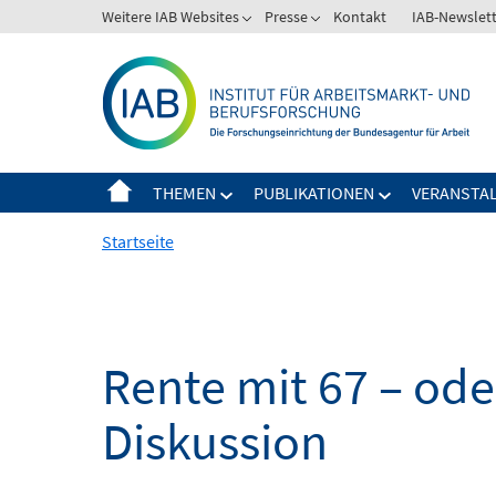
Springe
Weitere IAB Websites
Presse
Kontakt
IAB-Newslet
zum
Inhalt
THEMEN
PUBLIKATIONEN
VERANSTA
Startseite
Rente mit 67 – oder
Diskussion