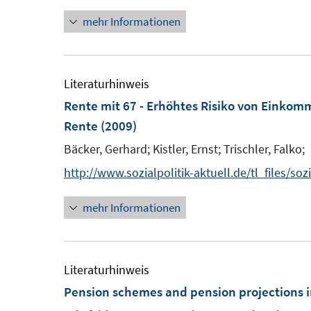
n
mehr Informationen
n
e
u
e
Literaturhinweis
m
Rente mit 67 - Erhöhtes Risiko von Einko
F
Rente
(2009)
e
Bäcker, Gerhard;
Kistler, Ernst;
Trischler, Falko;
n
http://www.sozialpolitik-aktuell.de/tl_files/s
s
t
mehr Informationen
e
r
ö
Literaturhinweis
f
Pension schemes and pension projections 
f