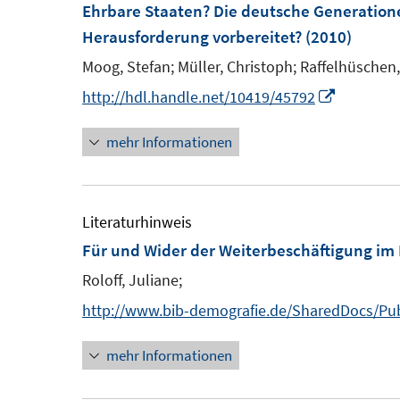
Ehrbare Staaten? Die deutsche Generatione
Herausforderung vorbereitet?
(2010)
Moog, Stefan;
Müller, Christoph;
Raffelhüschen,
I
http://hdl.handle.net/10419/45792
n
mehr Informationen
n
e
u
e
Literaturhinweis
m
Für und Wider der Weiterbeschäftigung im R
F
Roloff, Juliane;
e
http://www.bib-demografie.de/SharedDocs/Pub
n
s
mehr Informationen
t
e