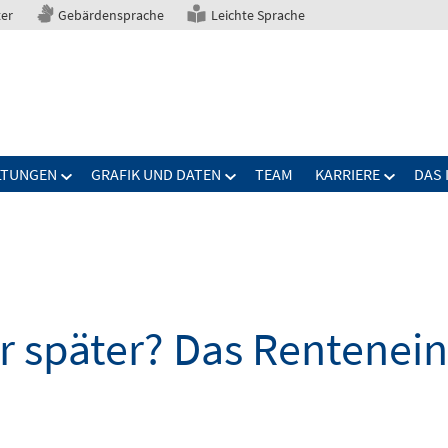
ter
Gebärdensprache
Leichte Sprache
LTUNGEN
GRAFIK UND DATEN
TEAM
KARRIERE
DAS 
 später? Das Renteneint