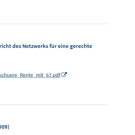
richt des Netzwerks für eine gerechte
I
Borschuere_Rente_mit_67.pdf
n
n
e
u
e
m
009)
F