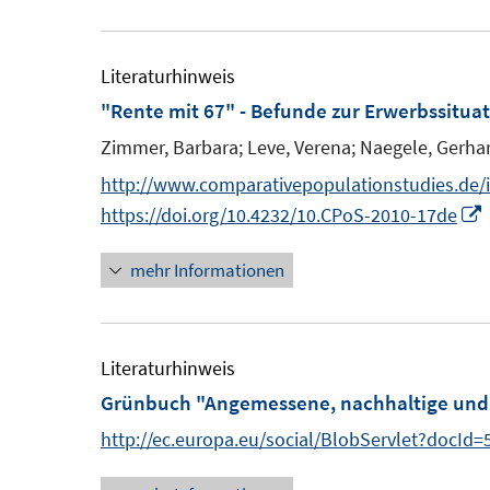
Literaturhinweis
"Rente mit 67" - Befunde zur Erwerbssitua
Zimmer, Barbara;
Leve, Verena;
Naegele, Gerha
http://www.comparativepopulationstudies.de/
I
https://doi.org/10.4232/10.CPoS-2010-17de
mehr Informationen
Literaturhinweis
Grünbuch "Angemessene, nachhaltige und 
http://ec.europa.eu/social/BlobServlet?docId