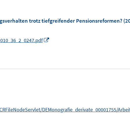
verhalten trotz tiefgreifender Pensionsreformen?
(2
I
2010_36_2_0247.pdf
n
n
e
u
e
m
F
e
/MCRFileNodeServlet/DEMonografie_derivate_00001755/Arbe
n
s
t