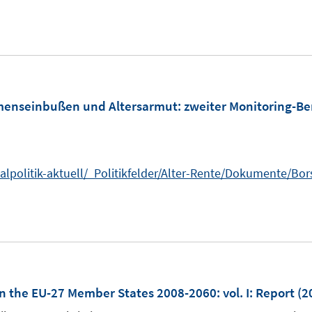
n
e
s
e
n
t
u
e
e
r
m
ö
F
mmenseinbußen und Altersarmut
:
zweiter Monitoring-Be
f
e
f
n
n
s
e
ozialpolitik-aktuell/_Politikfelder/Alter-Rente/Dokumente/
t
n
e
r
ö
f
f
in the EU-27 Member States 2008-2060
:
vol. I: Report
(2
n