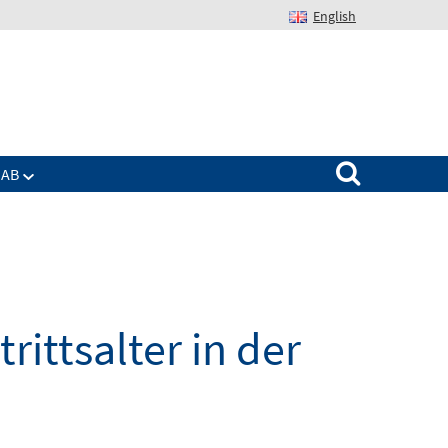
English
Suchen nach:
IAB
rittsalter in der