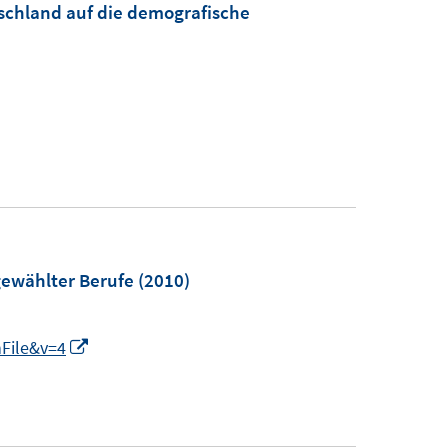
tschland auf die demografische
gewählter Berufe
(2010)
I
nFile&v=4
n
n
e