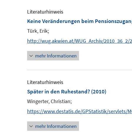
r
Literaturhinweis
ö
Keine Veränderungen beim Pensionszugangs
f
Türk, Erik;
f
n
http://wug.akwien.at/WUG_Archiv/2010_36_2/
e
mehr Informationen
n
Literaturhinweis
Später in den Ruhestand?
(2010)
Wingerter, Christian;
https://www.destatis.de/GPStatistik/servlets
mehr Informationen