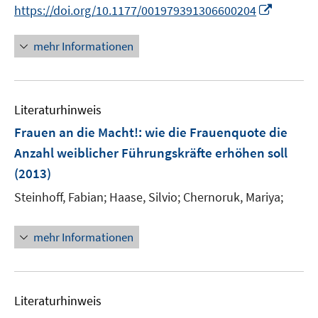
n
n
I
https://doi.org/10.1177/001979391306600204
n
n
n
e
e
n
mehr Informationen
u
u
e
e
e
u
m
m
e
F
F
Literaturhinweis
m
e
e
F
Frauen an die Macht!
:
wie die Frauenquote die
n
n
e
Anzahl weiblicher Führungskräfte erhöhen soll
s
s
n
(2013)
t
t
s
e
e
t
Steinhoff, Fabian;
Haase, Silvio;
Chernoruk, Mariya;
r
r
e
ö
ö
r
mehr Informationen
f
f
ö
f
f
f
n
n
f
e
e
n
Literaturhinweis
n
n
e