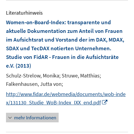
f
f
n
Literaturhinweis
f
e
n
Women-on-Board-Index
:
transparente und
n
e
aktuelle Dokumentation zum Anteil von Frauen
n
im Aufsichtsrat und Vorstand der im DAX, MDAX,
SDAX und TecDAX notierten Unternehmen.
Studie von FidAR - Frauen in die Aufsichtsräte
e.V.
(2013)
Schulz-Strelow, Monika;
Struwe, Matthias;
Falkenhausen, Jutta von;
http://www.fidar.de/webmedia/documents/wob-inde
I
x/131130_Studie_WoB-Index_IXX_end.pdf
n
n
mehr Informationen
e
u