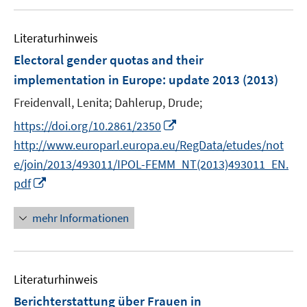
u
n
e
e
Literaturhinweis
m
n
F
Electoral gender quotas and their
e
implementation in Europe
:
update 2013
(2013)
n
Freidenvall, Lenita;
Dahlerup, Drude;
s
t
I
https://doi.org/10.2861/2350
e
n
http://www.europarl.europa.eu/RegData/etudes/not
r
n
e/join/2013/493011/IPOL-FEMM_NT(2013)493011_EN.
ö
e
I
pdf
f
u
n
f
e
n
mehr Informationen
n
m
e
e
F
u
n
e
e
n
Literaturhinweis
m
s
F
Berichterstattung über Frauen in
t