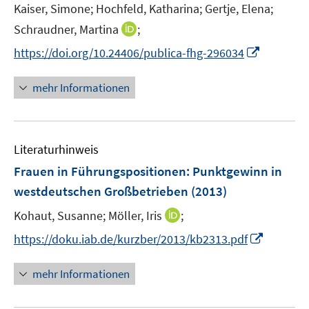
Kaiser, Simone;
Hochfeld, Katharina;
Gertje, Elena;
I
Schraudner, Martina
;
n
I
https://doi.org/10.24406/publica-fhg-296034
n
n
e
n
mehr Informationen
u
e
e
u
m
e
F
Literaturhinweis
m
e
F
Frauen in Führungspositionen: Punktgewinn in
n
e
westdeutschen Großbetrieben
(2013)
s
n
t
I
Kohaut, Susanne;
Möller, Iris
;
s
e
n
t
I
https://doku.iab.de/kurzber/2013/kb2313.pdf
r
n
e
n
ö
e
r
n
mehr Informationen
f
u
ö
e
f
e
f
u