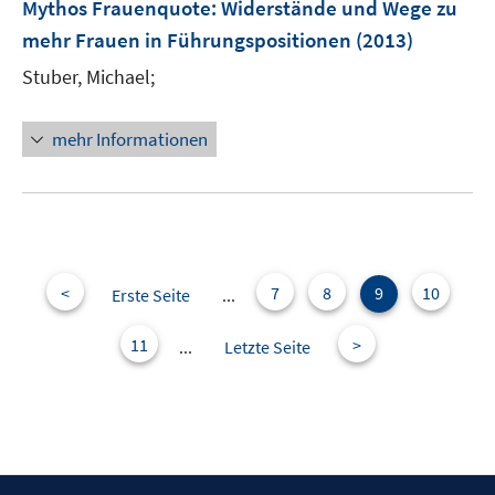
Mythos Frauenquote
:
Widerstände und Wege zu
n
mehr Frauen in Führungspositionen
(2013)
Stuber, Michael;
mehr Informationen
<
7
8
9
10
Erste Seite
...
11
>
...
Letzte Seite