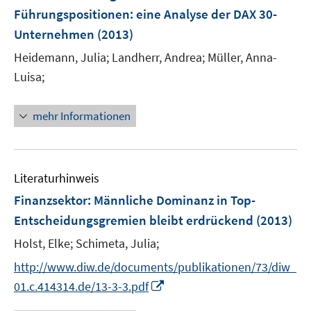
e
Führungspositionen
:
eine Analyse der DAX 30-
e
n
r
Unternehmen
(2013)
s
ö
t
Heidemann, Julia;
Landherr, Andrea;
Müller, Anna-
f
e
Luisa;
f
r
n
ö
e
mehr Informationen
f
n
f
n
e
Literaturhinweis
n
Finanzsektor: Männliche Dominanz in Top-
Entscheidungsgremien bleibt erdrückend
(2013)
Holst, Elke;
Schimeta, Julia;
http://www.diw.de/documents/publikationen/73/diw_
I
01.c.414314.de/13-3-3.pdf
n