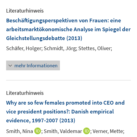
e
Literaturhinweis
m
F
Beschäftigungsperspektiven von Frauen
:
eine
e
arbeitsmarktökonomische Analyse im Spiegel der
n
Gleichstellungsdebatte
(2013)
s
t
Schäfer, Holger;
Schmidt, Jörg;
Stettes, Oliver;
e
r
mehr Informationen
ö
f
f
n
Literaturhinweis
e
Why are so few females promoted into CEO and
n
vice president positions?
:
Danish empirical
evidence, 1997-2007
(2013)
I
I
Smith, Nina
;
Smith, Valdemar
;
Verner, Mette;