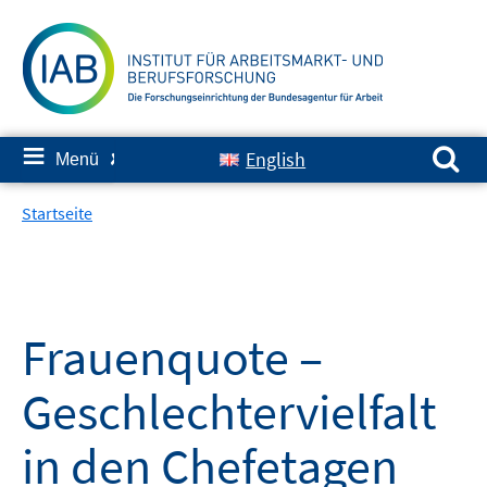
Springe
zum
Inhalt
Suchen nach:
≡
English
Menü
✘
Startseite
Frauenquote –
Geschlechtervielfalt
in den Chefetagen