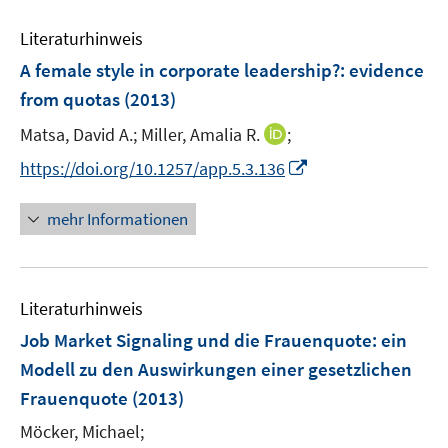
n
m
f
e
e
F
n
Literaturhinweis
m
n
e
e
F
A female style in corporate leadership?
:
evidence
n
n
e
from quotas
(2013)
s
n
t
I
Matsa, David A.;
Miller, Amalia R.
;
s
e
n
t
I
https://doi.org/10.1257/app.5.3.136
r
n
e
n
ö
e
r
n
mehr Informationen
f
u
ö
e
f
e
f
u
n
m
f
e
e
F
n
Literaturhinweis
m
n
e
e
F
Job Market Signaling und die Frauenquote
:
ein
n
n
e
Modell zu den Auswirkungen einer gesetzlichen
s
n
Frauenquote
(2013)
t
s
e
t
Möcker, Michael;
r