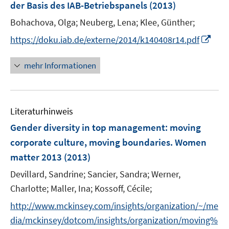
der Basis des IAB-Betriebspanels
(2013)
Bohachova, Olga;
Neuberg, Lena;
Klee, Günther;
I
https://doku.iab.de/externe/2014/k140408r14.pdf
n
n
mehr Informationen
e
u
e
Literaturhinweis
m
F
Gender diversity in top management
:
moving
e
corporate culture, moving boundaries. Women
n
matter 2013
(2013)
s
t
Devillard, Sandrine;
Sancier, Sandra;
Werner,
e
Charlotte;
Maller, Ina;
Kossoff, Cécile;
r
http://www.mckinsey.com/insights/organization/~/me
ö
dia/mckinsey/dotcom/insights/organization/moving%
f