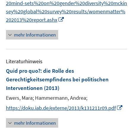
20mind-sets%20on%20gender%20diversity%20mckin
f
n
sey%20global%20survey%20results/womenmatter%
e
I
202013%20report.ashx
n
n
n
mehr Informationen
e
u
e
Literaturhinweis
m
F
Quid pro quo?
:
die Rolle des
e
Gerechtigkeitsempfindens bei politischen
n
Interventionen
(2013)
s
t
Ewers, Mara;
Hammermann, Andrea;
e
I
https://doku.iab.de/externe/2013/k131211r09.pdf
r
n
ö
n
mehr Informationen
f
e
f