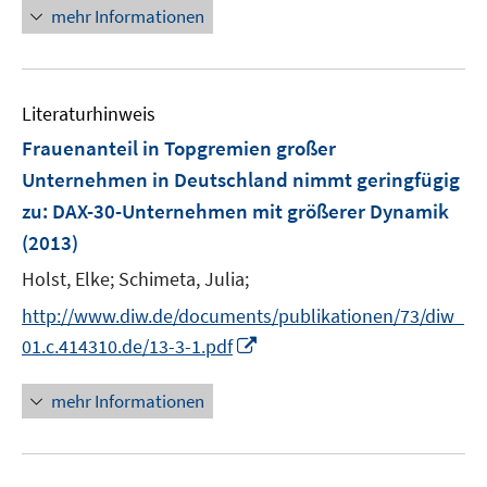
n
mehr Informationen
e
u
e
Literaturhinweis
m
F
Frauenanteil in Topgremien großer
e
Unternehmen in Deutschland nimmt geringfügig
n
zu
:
DAX-30-Unternehmen mit größerer Dynamik
s
(2013)
t
e
Holst, Elke;
Schimeta, Julia;
r
http://www.diw.de/documents/publikationen/73/diw_
ö
I
01.c.414310.de/13-3-1.pdf
f
n
f
n
mehr Informationen
n
e
e
u
n
e