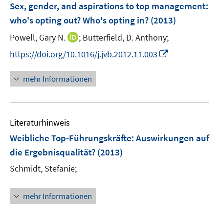
F
Sex, gender, and aspirations to top management
:
n
n
e
who's opting out? Who's opting in?
(2013)
s
s
n
t
t
I
Powell, Gary N.
;
Butterfield, D. Anthony;
s
e
e
n
t
I
https://doi.org/10.1016/j.jvb.2012.11.003
r
r
n
e
n
ö
ö
e
r
n
mehr Informationen
f
f
u
ö
e
f
f
e
f
u
n
n
m
f
e
e
e
F
n
Literaturhinweis
m
n
n
e
e
F
Weibliche Top-Führungskräfte
:
Auswirkungen auf
n
n
e
die Ergebnisqualität?
(2013)
s
n
t
Schmidt, Stefanie;
s
e
t
r
e
mehr Informationen
ö
r
f
ö