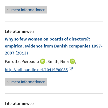
e
ö
r
mehr Informationen
f
ö
f
f
n
f
e
n
Literaturhinweis
n
e
Why so few women on boards of directors?
:
n
empirical evidence from Danish companies 1997-
2007
(2013)
I
I
Parrotta, Pierpaolo
;
Smith, Nina
;
n
n
I
http://hdl.handle.net/10419/90085
n
n
n
e
e
n
mehr Informationen
u
u
e
e
e
u
m
m
e
F
F
Literaturhinweis
m
e
e