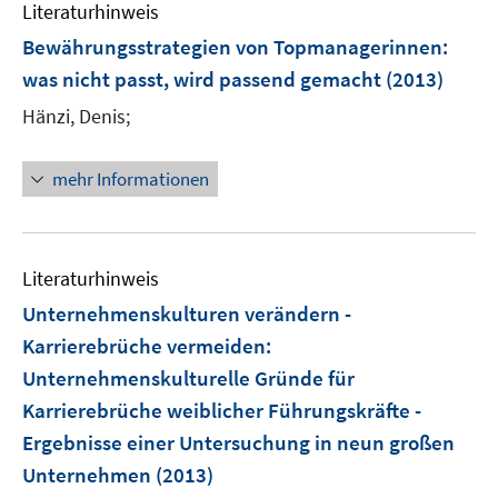
Literaturhinweis
m
F
Bewährungsstrategien von Topmanagerinnen
:
e
was nicht passt, wird passend gemacht
(2013)
n
Hänzi, Denis;
s
t
e
mehr Informationen
r
ö
f
Literaturhinweis
f
n
Unternehmenskulturen verändern -
e
Karrierebrüche vermeiden
:
n
Unternehmenskulturelle Gründe für
Karrierebrüche weiblicher Führungskräfte -
Ergebnisse einer Untersuchung in neun großen
Unternehmen
(2013)