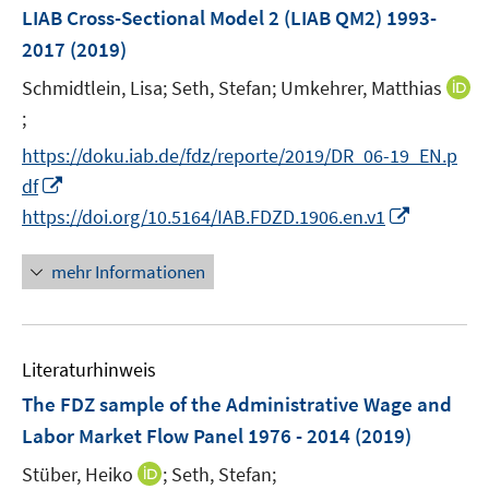
n
e
e
LIAB Cross-Sectional Model 2 (LIAB QM2) 1993-
s
n
r
2017
(2019)
t
s
ö
e
t
Schmidtlein, Lisa;
Seth, Stefan;
Umkehrer, Matthias
f
r
e
;
f
I
ö
r
n
n
https://doku.iab.de/fdz/reporte/2019/DR_06-19_EN.p
f
ö
e
n
I
f
df
f
n
e
n
n
I
f
https://doi.org/10.5164/IAB.FDZD.1906.en.v1
u
n
e
n
n
e
e
n
n
e
mehr Informationen
m
u
e
n
F
e
u
e
m
e
n
F
Literaturhinweis
m
s
e
F
The FDZ sample of the Administrative Wage and
t
n
e
e
Labor Market Flow Panel 1976 - 2014
(2019)
s
n
r
t
I
Stüber, Heiko
;
Seth, Stefan;
s
ö