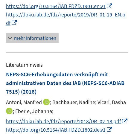
e
n
t
I
https://doi.org/10.5164/IAB.FDZD.1901.en.v1
f
r
n
e
n
f
https://doku.iab.de/fdz/reporte/2019/DR_01-19_EN.p
ö
e
r
n
n
I
df
f
u
ö
e
e
n
f
e
f
u
n
n
mehr Informationen
n
m
f
e
e
e
F
n
m
u
n
e
e
F
e
n
n
e
Literaturhinweis
m
s
n
F
NEPS-SC6-Erhebungsdaten verknüpft mit
t
s
e
e
administrativen Daten des IAB (NEPS-SC6-ADIAB
t
n
r
7515)
(2018)
e
s
ö
r
t
I
Antoni, Manfred
;
Bachbauer, Nadine;
Vicari, Basha
f
ö
e
n
f
I
;
Eberle, Johanna;
f
r
n
n
n
f
I
https://doku.iab.de/fdz/reporte/2018/DR_02-18.pdf
ö
e
e
n
n
n
I
https://doi.org/10.5164/IAB.FDZD.1802.de.v1
f
u
n
e