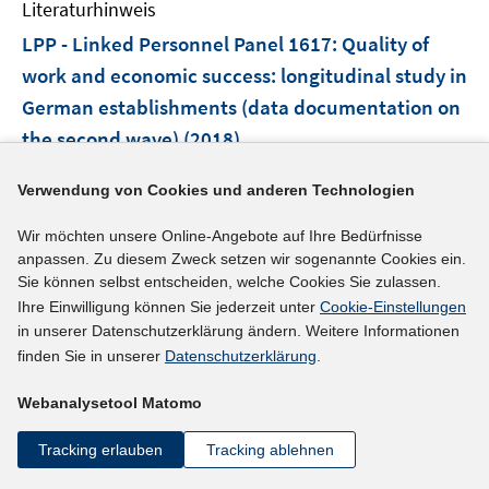
F
Literaturhinweis
m
e
F
LPP - Linked Personnel Panel 1617
:
Quality of
n
e
work and economic success: longitudinal study in
s
n
German establishments (data documentation on
t
s
e
the second wave)
(2018)
t
r
e
I
I
Mackeben, Jan
;
Wolter, Stefanie
;
Grunau,
ö
r
Verwendung von Cookies und anderen Technologien
n
n
I
I
Philipp
;
Ruf, Kevin
;
f
ö
n
n
n
n
Wir möchten unsere Online-Angebote auf Ihre Bedürfnisse
f
f
https://doku.iab.de/fdz/reporte/2018/DR_04-18_EN.p
e
e
n
n
anpassen. Zu diesem Zweck setzen wir sogenannte Cookies ein.
n
f
I
df
u
u
Sie können selbst entscheiden, welche Cookies Sie zulassen.
e
e
e
n
n
I
e
e
https://doi.org/10.5164/IAB.FDZD.1804.en.v1
Ihre Einwilligung können Sie jederzeit unter
Cookie-Einstellungen
u
u
n
e
n
n
m
m
in unserer Datenschutzerklärung ändern. Weitere Informationen
e
e
n
e
n
F
F
finden Sie in unserer
Datenschutzerklärung
.
mehr Informationen
m
m
u
e
e
e
F
F
e
Webanalysetool Matomo
u
n
n
e
e
m
e
s
s
n
n
Tracking erlauben
Tracking ablehnen
F
Literaturhinweis
m
t
t
s
s
e
F