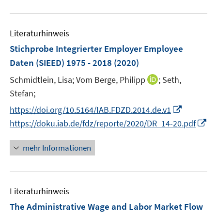
e
e
e
u
n
n
m
e
s
F
Literaturhinweis
m
t
e
F
e
Stichprobe Integrierter Employer Employee
n
e
r
Daten (SIEED) 1975 - 2018
(2020)
s
n
ö
t
I
Schmidtlein, Lisa;
Vom Berge, Philipp
;
Seth,
s
f
e
n
t
Stefan;
f
r
n
e
n
I
https://doi.org/10.5164/IAB.FDZD.2014.de.v1
ö
e
r
e
n
I
https://doku.iab.de/fdz/reporte/2020/DR_14-20.pdf
f
u
ö
n
n
n
f
e
f
e
n
mehr Informationen
n
m
f
u
e
e
F
n
e
u
n
e
e
m
e
n
n
F
Literaturhinweis
m
s
e
F
The Administrative Wage and Labor Market Flow
t
n
e