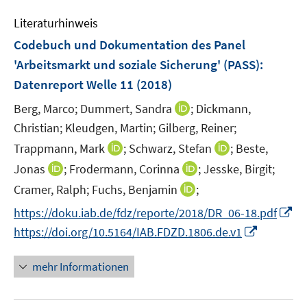
m
e
s
n
F
Literaturhinweis
m
t
s
e
F
e
Codebuch und Dokumentation des Panel
t
n
e
r
e
'Arbeitsmarkt und soziale Sicherung' (PASS)
:
s
n
ö
r
Datenreport Welle 11
(2018)
t
s
f
ö
e
t
f
I
Berg, Marco;
Dummert, Sandra
;
Dickmann,
f
r
e
n
n
Christian;
f
Kleudgen, Martin;
Gilberg, Reiner;
ö
r
e
n
n
I
I
Trappmann, Mark
;
Schwarz, Stefan
;
Beste,
f
ö
n
e
e
n
n
I
I
Jonas
f
;
Frodermann, Corinna
;
Jesske, Birgit;
f
u
n
n
n
n
n
n
f
I
Cramer, Ralph;
Fuchs, Benjamin
;
e
e
e
n
n
e
n
n
m
I
https://doku.iab.de/fdz/reporte/2018/DR_06-18.pdf
u
u
e
e
n
e
n
F
n
e
e
I
https://doi.org/10.5164/IAB.FDZD.1806.de.v1
u
u
n
e
e
n
m
m
n
e
e
u
n
e
F
F
n
mehr Informationen
m
m
e
s
u
e
e
e
F
F
m
t
e
n
n
u
e
e
F
e