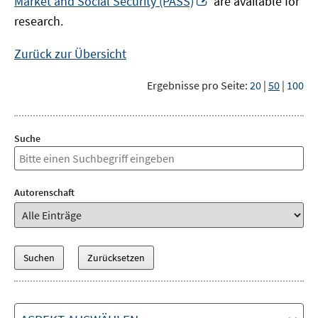
Market and Social Security (PASS)
are available for
Fenster
neuem
research.
öffnen
Fenster
öffnen
Zurück zur Übersicht
Ergebnisse pro Seite:
20
|
50
|
100
Suche
Autorenschaft