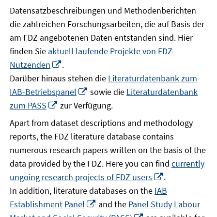
Datensatzbeschreibungen und Methodenberichten
die zahlreichen Forschungsarbeiten, die auf Basis der
am FDZ angebotenen Daten entstanden sind. Hier
finden Sie
aktuell laufende Projekte von FDZ-
In
Nutzenden
.
neuem
Darüber hinaus stehen die
Literaturdatenbank zum
Fenster
In
IAB-Betriebspanel
sowie die
Literaturdatenbank
öffnen
neuem
In
zum PASS
zur Verfügung.
Fenster
neuem
Apart from dataset descriptions and methodology
öffnen
Fenster
reports, the FDZ literature database contains
öffnen
numerous research papers written on the basis of the
data provided by the FDZ. Here you can find
currently
In
ungoing research projects of FDZ users
.
neuem
In addition, literature databases on the
IAB
Fenster
In
Establishment Panel
and the
Panel Study Labour
öffnen
neuem
In