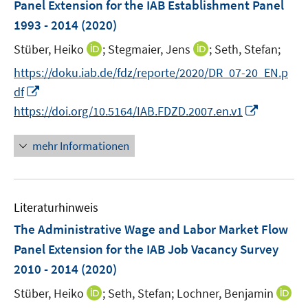
e
Panel Extension for the IAB Establishment Panel
s
n
r
1993 - 2014
(2020)
t
s
ö
e
t
I
I
Stüber, Heiko
;
Stegmaier, Jens
;
Seth, Stefan;
f
r
e
n
n
f
https://doku.iab.de/fdz/reporte/2020/DR_07-20_EN.p
ö
r
n
n
n
I
df
f
ö
e
e
e
n
I
f
https://doi.org/10.5164/IAB.FDZD.2007.en.v1
f
u
u
n
n
n
n
f
e
e
e
n
e
n
mehr Informationen
m
m
u
e
n
e
F
F
e
u
n
e
e
m
e
n
n
F
Literaturhinweis
m
s
s
e
F
The Administrative Wage and Labor Market Flow
t
t
n
e
e
e
Panel Extension for the IAB Job Vacancy Survey
s
n
r
r
2010 - 2014
(2020)
t
s
ö
ö
e
t
I
Stüber, Heiko
;
Seth, Stefan;
Lochner, Benjamin
f
f
r
e