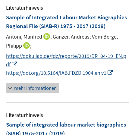
e
n
e
F
Literaturhinweis
m
s
n
e
F
Sample of Integrated Labour Market Biographies
t
s
n
e
e
Regional File (SIAB-R) 1975 - 2017
(2019)
t
s
n
r
e
t
I
Antoni, Manfred
;
Ganzer, Andreas;
Vom Berge,
s
ö
r
e
n
t
I
Philipp
;
f
ö
r
n
e
n
f
f
https://doku.iab.de/fdz/reporte/2019/DR_04-19_EN.p
ö
e
r
n
n
f
I
df
f
u
ö
e
e
n
n
I
f
e
https://doi.org/10.5164/IAB.FDZD.1904.en.v1
f
u
n
e
n
n
n
m
f
e
n
e
n
e
F
n
mehr Informationen
m
u
e
n
e
e
F
e
u
n
n
e
m
e
s
n
F
Literaturhinweis
m
t
s
e
F
e
Sample of integrated labour market biographies
t
n
e
r
e
(SIAB) 1975-2017
(2019)