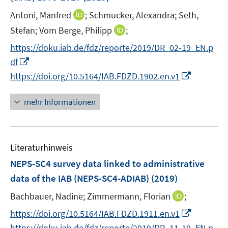
s
n
ö
r
t
I
Antoni, Manfred
;
Schmucker, Alexandra;
Seth,
s
f
ö
e
n
t
f
I
Stefan;
Vom Berge, Philipp
;
f
r
n
e
n
n
f
https://doku.iab.de/fdz/reporte/2019/DR_02-19_EN.p
ö
e
r
e
n
n
I
df
f
u
ö
n
e
e
n
f
I
e
https://doi.org/10.5164/IAB.FDZD.1902.en.v1
f
u
n
n
n
n
m
f
e
e
e
n
F
n
mehr Informationen
m
u
n
e
e
e
F
e
u
n
n
e
m
e
s
n
F
Literaturhinweis
m
t
s
e
F
e
NEPS-SC4 survey data linked to administrative
t
n
e
r
e
data of the IAB (NEPS-SC4-ADIAB)
(2019)
s
n
ö
r
t
I
Bachbauer, Nadine;
Zimmermann, Florian
;
s
f
ö
e
n
t
f
I
f
https://doi.org/10.5164/IAB.FDZD.1911.en.v1
r
n
e
n
n
f
https://doku.iab.de/fdz/reporte/2019/DR_11-19_EN.p