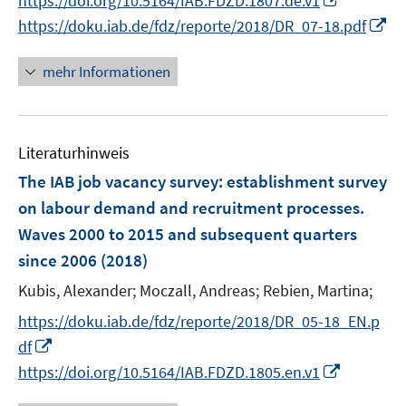
https://doi.org/10.5164/IAB.FDZD.1807.de.v1
f
ö
n
n
n
e
n
e
n
f
I
https://doku.iab.de/fdz/reporte/2018/DR_07-18.pdf
f
n
e
n
n
n
n
f
u
e
e
n
n
mehr Informationen
e
u
n
e
e
m
e
u
n
F
m
e
e
F
Literaturhinweis
m
n
e
F
The IAB job vacancy survey
:
establishment survey
s
n
e
on labour demand and recruitment processes.
t
s
n
e
Waves 2000 to 2015 and subsequent quarters
t
s
r
e
since 2006
(2018)
t
ö
r
e
Kubis, Alexander;
Moczall, Andreas;
Rebien, Martina;
f
ö
r
f
https://doku.iab.de/fdz/reporte/2018/DR_05-18_EN.p
f
ö
n
I
f
df
f
e
n
n
I
f
https://doi.org/10.5164/IAB.FDZD.1805.en.v1
n
n
e
n
n