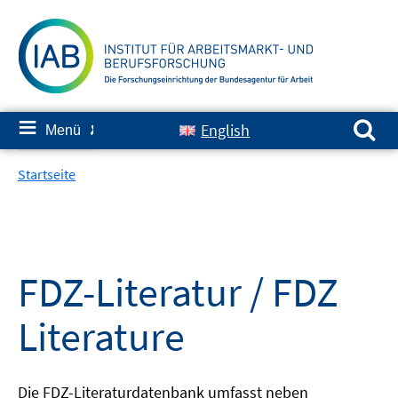
Springe
zum
Inhalt
Suchen nach:
≡
English
Menü
✘
Startseite
FDZ-Literatur / FDZ
Literature
Die FDZ-Literaturdatenbank umfasst neben