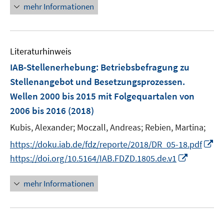
e
n
n
e
mehr Informationen
u
e
n
e
u
m
e
F
Literaturhinweis
m
e
F
IAB-Stellenerhebung
:
Betriebsbefragung zu
n
e
Stellenangebot und Besetzungsprozessen.
s
n
Wellen 2000 bis 2015 mit Folgequartalen von
t
s
e
2006 bis 2016
(2018)
t
r
e
Kubis, Alexander;
Moczall, Andreas;
Rebien, Martina;
ö
r
I
https://doku.iab.de/fdz/reporte/2018/DR_05-18.pdf
f
ö
n
I
f
https://doi.org/10.5164/IAB.FDZD.1805.de.v1
f
n
n
n
f
e
n
e
mehr Informationen
n
u
e
n
e
e
u
n
m
e