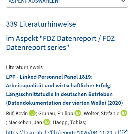
ASPEKT AUSWÄHLEN:
339 Literaturhinweise
im Aspekt "FDZ Datenreport / FDZ
Datenreport series"
Literaturhinweis
LPP - Linked Personnel Panel 1819:
Arbeitsqualität und wirtschaftlicher Erfolg
:
Längsschnittstudie in deutschen Betrieben
(Datendokumentation der vierten Welle)
(2020)
I
I
Ruf, Kevin
;
Grunau, Philipp
;
Wolter, Stefanie
n
n
I
I
;
Mackeben, Jan
;
Haepp, Tobias;
n
n
n
n
I
https://doku.iab.de/fdz/reporte/2020/DR_11-20.pdf