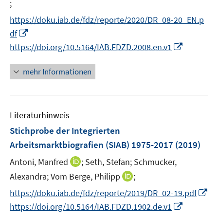
n
;
f
f
I
ö
r
n
n
n
n
https://doku.iab.de/fdz/reporte/2020/DR_08-20_EN.p
f
ö
e
e
e
n
I
f
df
f
u
n
n
e
n
n
I
f
https://doi.org/10.5164/IAB.FDZD.2008.en.v1
e
u
n
e
n
n
m
e
e
n
n
e
F
mehr Informationen
m
u
e
n
e
F
e
u
n
e
m
e
s
n
F
Literaturhinweis
m
t
s
e
F
e
Stichprobe der Integrierten
t
n
e
r
e
Arbeitsmarktbiografien (SIAB) 1975-2017
(2019)
s
n
ö
r
t
I
Antoni, Manfred
;
Seth, Stefan;
Schmucker,
s
f
ö
e
n
t
f
I
Alexandra;
Vom Berge, Philipp
;
f
r
n
e
n
n
f
I
https://doku.iab.de/fdz/reporte/2019/DR_02-19.pdf
ö
e
r
e
n
n
n
I
https://doi.org/10.5164/IAB.FDZD.1902.de.v1
f
u
ö
n
e
e
n
n