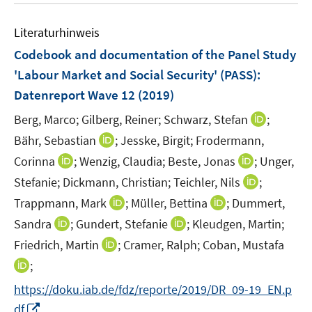
e
F
m
e
n
e
F
Literaturhinweis
m
n
e
F
Codebook and documentation of the Panel Study
s
n
e
'Labour Market and Social Security' (PASS)
:
t
s
n
e
Datenreport Wave 12
(2019)
t
s
r
e
t
I
Berg, Marco;
Gilberg, Reiner;
Schwarz, Stefan
;
ö
r
e
n
I
Bähr, Sebastian
;
Jesske, Birgit;
Frodermann,
f
ö
r
n
n
f
I
I
Corinna
;
Wenzig, Claudia;
Beste, Jonas
;
Unger,
f
ö
e
n
n
n
n
f
I
Stefanie;
Dickmann, Christian;
Teichler, Nils
;
f
u
e
e
n
n
n
n
f
I
I
e
Trappmann, Mark
;
Müller, Bettina
;
Dummert,
u
n
e
e
e
n
n
n
n
m
I
e
I
Sandra
;
Gundert, Stefanie
;
Kleudgen, Martin;
u
u
n
e
e
n
n
F
n
m
n
e
I
e
Friedrich, Martin
;
Cramer, Ralph;
Coban, Mustafa
u
n
e
e
e
n
F
n
m
n
m
I
e
;
u
u
n
e
e
e
F
n
F
n
m
e
e
s
https://doku.iab.de/fdz/reporte/2019/DR_09-19_EN.p
u
n
u
e
e
e
n
F
m
m
t
I
e
s
e
df
n
u
n