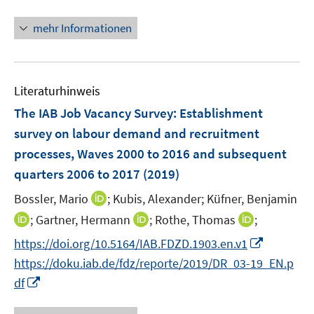
e
n
n
n
f
f
u
u
n
e
e
n
n
mehr Informationen
f
e
e
u
n
e
e
n
m
m
e
u
n
e
F
F
m
e
n
e
e
F
Literaturhinweis
m
n
n
e
F
The IAB Job Vacancy Survey: Establishment
s
s
n
e
survey on labour demand and recruitment
t
t
s
n
e
e
processes, Waves 2000 to 2016 and subsequent
t
s
r
r
e
quarters 2006 to 2017
(2019)
t
ö
ö
r
e
I
Bossler, Mario
;
Kubis, Alexander;
Küfner, Benjamin
f
f
ö
r
n
f
f
I
I
I
;
Gartner, Hermann
;
Rothe, Thomas
;
f
ö
n
n
n
n
n
n
f
I
f
https://doi.org/10.5164/IAB.FDZD.1903.en.v1
e
e
e
n
n
n
n
n
f
https://doku.iab.de/fdz/reporte/2019/DR_03-19_EN.p
u
n
n
e
e
e
e
n
n
I
e
df
u
u
u
n
e
e
n
m
e
e
e
u
n