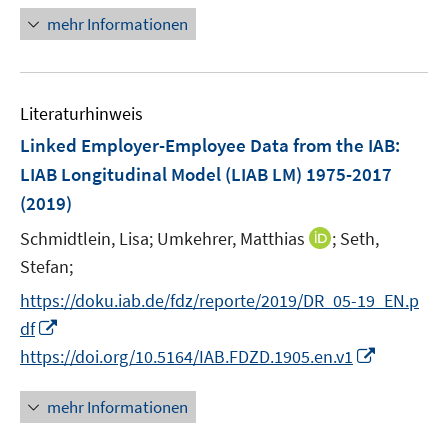
f
e
f
n
n
e
e
e
n
mehr Informationen
n
m
f
u
n
n
e
e
F
n
e
u
n
e
e
m
e
n
n
F
Literaturhinweis
m
s
e
F
Linked Employer-Employee Data from the IAB:
t
n
e
e
LIAB Longitudinal Model (LIAB LM) 1975-2017
s
n
r
(2019)
t
s
ö
e
t
I
Schmidtlein, Lisa;
Umkehrer, Matthias
;
Seth,
f
r
e
n
Stefan;
f
ö
r
n
n
https://doku.iab.de/fdz/reporte/2019/DR_05-19_EN.p
f
ö
e
e
I
f
df
f
u
n
n
n
I
f
https://doi.org/10.5164/IAB.FDZD.1905.en.v1
e
n
e
n
n
m
e
n
n
e
F
mehr Informationen
u
e
n
e
e