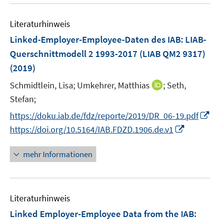
u
n
m
e
s
F
Literaturhinweis
m
t
e
F
e
Linked-Employer-Employee-Daten des IAB: LIAB-
n
e
r
Querschnittmodell 2 1993-2017 (LIAB QM2 9317)
s
n
ö
(2019)
t
s
f
e
t
I
Schmidtlein, Lisa;
Umkehrer, Matthias
f
;
Seth,
r
e
n
n
Stefan;
ö
r
n
e
I
https://doku.iab.de/fdz/reporte/2019/DR_06-19.pdf
f
ö
e
n
n
I
f
https://doi.org/10.5164/IAB.FDZD.1906.de.v1
f
u
n
n
n
f
e
e
n
e
n
mehr Informationen
m
u
e
n
e
F
e
u
n
e
m
e
n
F
Literaturhinweis
m
s
e
F
Linked Employer-Employee Data from the IAB:
t