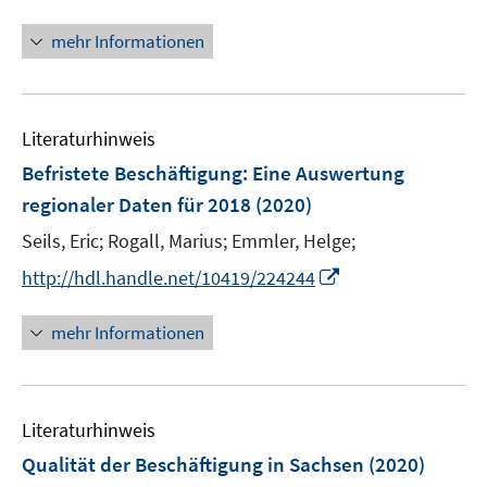
n
t
n
e
mehr Informationen
e
r
u
ö
e
f
m
Literaturhinweis
f
F
n
Befristete Beschäftigung
:
Eine Auswertung
e
e
regionaler Daten für 2018
(2020)
n
n
s
Seils, Eric;
Rogall, Marius;
Emmler, Helge;
t
I
http://hdl.handle.net/10419/224244
e
n
r
n
mehr Informationen
ö
e
f
u
f
e
n
Literaturhinweis
m
e
F
Qualität der Beschäftigung in Sachsen
(2020)
n
e