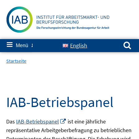
Springe
zum
Inhalt
Suchen nach:
≡
English
Menü
✘
Startseite
IAB-Betriebspanel
In
Das
IAB-Betriebspanel
ist eine jährliche
neuem
repräsentative Arbeitgeberbefragung zu betrieblichen
Fenster
Determinanten der Beschäftigung. Die Erhebung wird