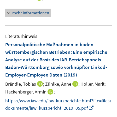
ö
n
t
f
n
e
mehr Informationen
f
e
r
n
u
ö
e
e
f
n
m
f
Literaturhinweis
F
n
Personalpolitische Maßnahmen in baden-
e
e
württembergischen Betrieben
:
Eine empirische
n
n
Analyse auf der Basis des IAB-Betriebspanels
s
t
Baden-Württemberg sowie verknüpfter Linked-
e
Employer-Employee Daten
(2019)
r
I
I
Brändle, Tobias
;
Zühlke, Anne
;
Holler, Marit;
ö
n
n
I
Hackenberger, Armin
f
;
n
n
n
f
https://www.iaw.edu/iaw-kurzberichte.html?file=files/
e
e
n
n
I
dokumente/iaw_kurzbericht_2019_05.pdf
u
u
e
e
n
e
e
u
n