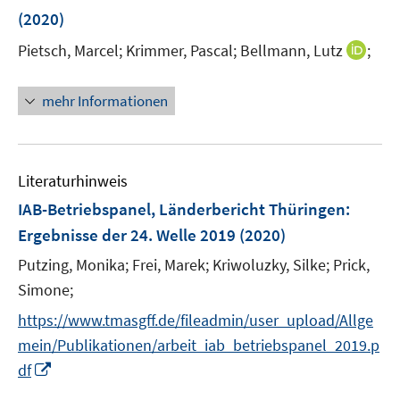
n
(2020)
t
s
e
t
I
Pietsch, Marcel;
Krimmer, Pascal;
Bellmann, Lutz
;
r
e
n
ö
r
n
mehr Informationen
f
ö
e
f
f
u
n
f
e
e
n
m
Literaturhinweis
n
e
F
IAB-Betriebspanel, Länderbericht Thüringen
:
n
e
Ergebnisse der 24. Welle 2019
(2020)
n
s
Putzing, Monika;
Frei, Marek;
Kriwoluzky, Silke;
Prick,
t
Simone;
e
https://www.tmasgff.de/fileadmin/user_upload/Allge
r
mein/Publikationen/arbeit_iab_betriebspanel_2019.p
ö
I
df
f
n
f