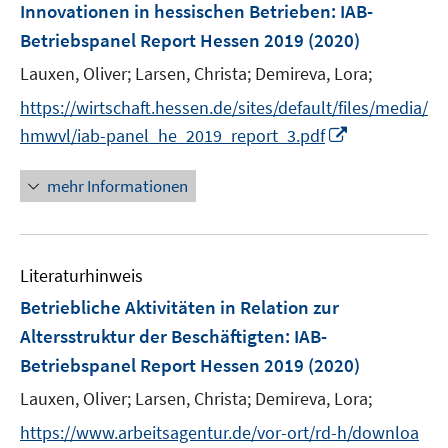
F
Innovationen in hessischen Betrieben
:
IAB-
e
Betriebspanel Report Hessen 2019
(2020)
n
Lauxen, Oliver;
Larsen, Christa;
Demireva, Lora;
s
t
https://wirtschaft.hessen.de/sites/default/files/media/
e
I
hmwvl/iab-panel_he_2019_report_3.pdf
r
n
ö
n
mehr Informationen
f
e
f
u
n
e
e
Literaturhinweis
m
n
F
Betriebliche Aktivitäten in Relation zur
e
Altersstruktur der Beschäftigten
:
IAB-
n
Betriebspanel Report Hessen 2019
(2020)
s
t
Lauxen, Oliver;
Larsen, Christa;
Demireva, Lora;
e
https://www.arbeitsagentur.de/vor-ort/rd-h/downloa
r