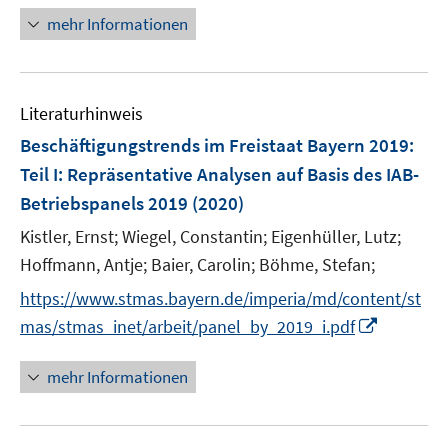
f
n
mehr Informationen
n
e
e
u
n
e
Literaturhinweis
m
F
Beschäftigungstrends im Freistaat Bayern 2019
:
e
Teil I: Repräsentative Analysen auf Basis des IAB-
n
Betriebspanels 2019
(2020)
s
t
Kistler, Ernst;
Wiegel, Constantin;
Eigenhüller, Lutz;
e
Hoffmann, Antje;
Baier, Carolin;
Böhme, Stefan;
r
https://www.stmas.bayern.de/imperia/md/content/st
ö
I
mas/stmas_inet/arbeit/panel_by_2019_i.pdf
f
n
f
n
mehr Informationen
n
e
e
u
n
e