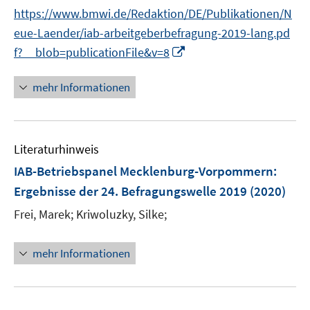
t
https://www.bmwi.de/Redaktion/DE/Publikationen/N
e
eue-Laender/iab-arbeitgeberbefragung-2019-lang.pd
r
I
f?__blob=publicationFile&v=8
ö
n
f
n
mehr Informationen
f
e
n
u
e
e
n
Literaturhinweis
m
F
IAB-Betriebspanel Mecklenburg-Vorpommern
:
e
Ergebnisse der 24. Befragungswelle 2019
(2020)
n
Frei, Marek;
Kriwoluzky, Silke;
s
t
e
mehr Informationen
r
ö
f