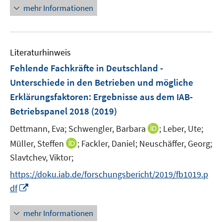
n
mehr Informationen
m
m
e
e
F
F
m
u
e
e
F
e
n
n
e
Literaturhinweis
m
s
s
n
F
Fehlende Fachkräfte in Deutschland -
t
t
s
e
e
e
Unterschiede in den Betrieben und mögliche
t
n
r
r
e
Erklärungsfaktoren
:
Ergebnisse aus dem IAB-
s
ö
ö
r
Betriebspanel 2018
(2019)
t
f
f
ö
e
f
f
I
Dettmann, Eva;
Schwengler, Barbara
;
Leber, Ute;
f
r
n
n
n
f
I
Müller, Steffen
;
Fackler, Daniel;
Neuschäffer, Georg;
ö
e
e
n
n
n
Slavtchev, Viktor;
f
n
n
e
e
n
f
https://doku.iab.de/forschungsbericht/2019/fb1019.p
u
n
e
n
I
e
df
u
e
n
m
e
n
n
F
mehr Informationen
m