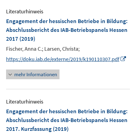
f
e
n
Literaturhinweis
m
e
F
Engagement der hessischen Betriebe in Bildung
:
n
e
Abschlussbericht des IAB-Betriebspanels Hessen
n
2017
(2019)
s
t
Fischer, Anna C.;
Larsen, Christa;
e
I
https://doku.iab.de/externe/2019/k190110307.pdf
r
n
ö
n
mehr Informationen
f
e
f
u
n
e
e
Literaturhinweis
m
n
F
Engagement der hessischen Betriebe in Bildung
:
e
Abschlussbericht des IAB-Betriebspanels Hessen
n
2017. Kurzfassung
(2019)
s