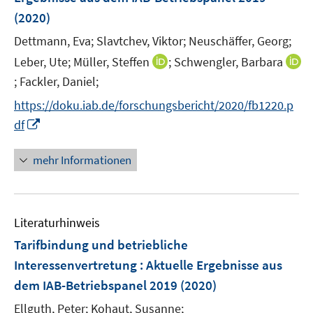
s
r
e
(2020)
t
ö
r
e
Dettmann, Eva;
Slavtchev, Viktor;
Neuschäffer, Georg;
f
ö
r
f
I
Leber, Ute;
Müller, Steffen
;
Schwengler, Barbara
f
ö
n
n
f
;
Fackler, Daniel;
I
f
e
n
n
n
f
https://doku.iab.de/forschungsbericht/2020/fb1220.p
n
e
e
n
n
I
df
u
n
e
e
n
e
u
n
n
mehr Informationen
m
e
e
F
m
u
e
F
e
n
e
Literaturhinweis
m
s
n
F
Tarifbindung und betriebliche
t
s
e
e
Interessenvertretung : Aktuelle Ergebnisse aus
t
n
r
e
dem IAB-Betriebspanel 2019
(2020)
s
ö
r
t
Ellguth, Peter;
Kohaut, Susanne;
f