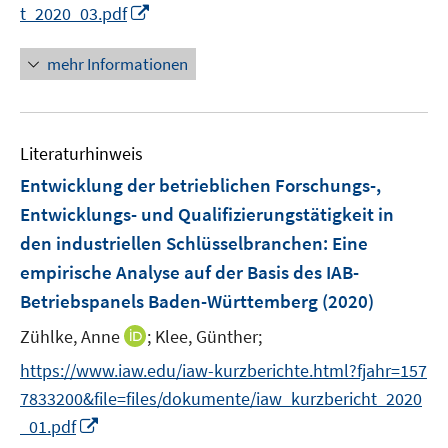
f
I
t_2020_03.pdf
n
n
e
n
n
u
e
n
mehr Informationen
e
n
e
m
u
F
e
e
Literaturhinweis
m
n
F
Entwicklung der betrieblichen Forschungs-,
s
e
Entwicklungs- und Qualifizierungstätigkeit in
t
n
e
den industriellen Schlüsselbranchen
:
Eine
s
r
empirische Analyse auf der Basis des IAB-
t
ö
e
Betriebspanels Baden-Württemberg
(2020)
f
r
f
I
Zühlke, Anne
;
Klee, Günther;
ö
n
n
https://www.iaw.edu/iaw-kurzberichte.html?fjahr=157
f
e
n
f
7833200&file=files/dokumente/iaw_kurzbericht_2020
n
e
n
I
_01.pdf
u
e
n