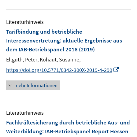
e
e
F
u
n
e
e
s
n
Literaturhinweis
m
t
s
F
e
Tarifbindung und betriebliche
t
e
r
e
Interessenvertretung
:
aktuelle Ergebnisse aus
n
ö
r
dem IAB-Betriebspanel 2018
(2019)
s
f
ö
t
Ellguth, Peter;
Kohaut, Susanne;
f
f
e
n
f
I
https://doi.org/10.5771/0342-300X-2019-4-290
r
e
n
n
ö
n
e
n
mehr Informationen
f
n
e
f
u
n
e
e
Literaturhinweis
m
n
F
Fachkräftesicherung durch betriebliche Aus- und
e
Weiterbildung
:
IAB-Betriebspanel Report Hessen
n