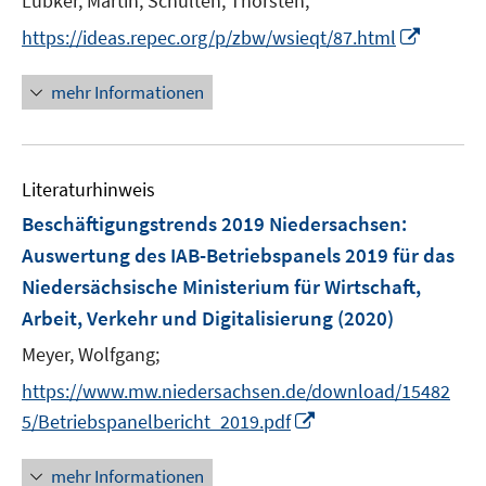
Lübker, Martin;
Schulten, Thorsten;
e
I
https://ideas.repec.org/p/zbw/wsieqt/87.html
r
n
ö
n
mehr Informationen
f
e
f
u
n
e
e
Literaturhinweis
m
n
F
Beschäftigungstrends 2019 Niedersachsen
:
e
Auswertung des IAB-Betriebspanels 2019 für das
n
Niedersächsische Ministerium für Wirtschaft,
s
Arbeit, Verkehr und Digitalisierung
(2020)
t
e
Meyer, Wolfgang;
r
https://www.mw.niedersachsen.de/download/15482
ö
I
5/Betriebspanelbericht_2019.pdf
f
n
f
n
mehr Informationen
n