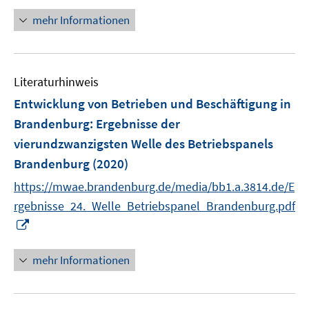
e
n
n
mehr Informationen
m
e
F
u
e
e
n
Literaturhinweis
m
s
F
Entwicklung von Betrieben und Beschäftigung in
t
e
e
Brandenburg
:
Ergebnisse der
n
r
vierundzwanzigsten Welle des Betriebspanels
s
ö
Brandenburg
(2020)
t
f
e
https://mwae.brandenburg.de/media/bb1.a.3814.de/E
f
r
n
rgebnisse_24._Welle_Betriebspanel_Brandenburg.pdf
ö
e
I
f
n
n
f
n
mehr Informationen
n
e
e
u
n
e