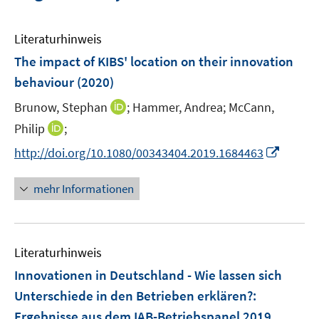
Literaturhinweis
The impact of KIBS' location on their innovation
behaviour
(2020)
I
Brunow, Stephan
;
Hammer, Andrea;
McCann,
n
I
Philip
;
n
n
I
http://doi.org/10.1080/00343404.2019.1684463
e
n
n
u
e
n
mehr Informationen
e
u
e
m
e
u
F
m
e
e
F
Literaturhinweis
m
n
e
F
Innovationen in Deutschland - Wie lassen sich
s
n
e
t
Unterschiede in den Betrieben erklären?
:
s
n
e
Ergebnisse aus dem IAB-Betriebspanel 2019
t