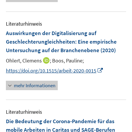
e
e
u
n
e
Literaturhinweis
m
F
Auswirkungen der Digitalisierung auf
e
Geschlechterungleichheiten
:
Eine empirische
n
Untersuchung auf der Branchenebene
(2020)
s
t
I
Ohlert, Clemens
;
Boos, Pauline;
e
n
I
https://doi.org/10.1515/arbeit-2020-0015
r
n
n
ö
e
n
mehr Informationen
f
u
e
f
e
u
n
m
e
e
F
Literaturhinweis
m
n
e
F
Die Bedeutung der Corona-Pandemie für das
n
e
mobile Arbeiten in Caritas und SAGE-Berufen
s