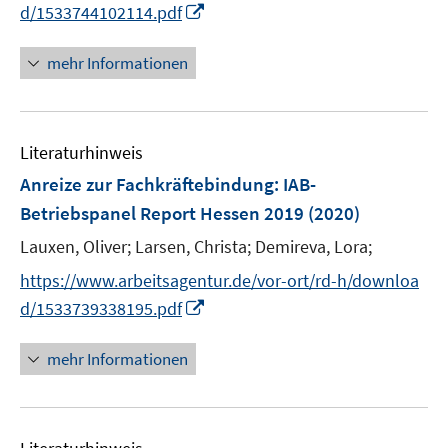
I
d/1533744102114.pdf
ö
n
f
n
mehr Informationen
f
e
n
u
e
e
n
Literaturhinweis
m
F
Anreize zur Fachkräftebindung
:
IAB-
e
Betriebspanel Report Hessen 2019
(2020)
n
Lauxen, Oliver;
Larsen, Christa;
Demireva, Lora;
s
t
https://www.arbeitsagentur.de/vor-ort/rd-h/downloa
e
I
d/1533739338195.pdf
r
n
ö
n
mehr Informationen
f
e
f
u
n
e
e