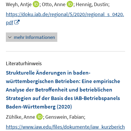
I
I
Weyh, Antje
;
Otto, Anne
;
Hennig, Dustin;
n
n
n
s
https://doku.iab.de/regional/S/2020/regional_s_0420.
n
n
t
I
pdf
e
e
e
n
u
u
r
n
mehr Informationen
e
e
ö
e
m
m
f
u
F
F
f
e
e
e
n
Literaturhinweis
m
n
n
e
F
Strukturelle Änderungen in baden-
s
s
n
e
württembergischen Betrieben
:
Eine empirische
t
t
n
e
e
Analyse der Betroffenheit und betrieblichen
s
r
r
Strategien auf der Basis des IAB-Betriebspanels
t
ö
ö
e
Baden-Württemberg
(2020)
f
f
r
f
f
I
Zühlke, Anne
;
Genswein, Fabian;
ö
n
n
n
https://www.iaw.edu/files/dokumente/iaw_kurzberich
f
e
e
n