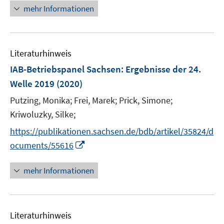
n
n
mehr Informationen
e
e
u
n
e
Literaturhinweis
m
F
IAB-Betriebspanel Sachsen
:
Ergebnisse der 24.
e
Welle 2019
(2020)
n
Putzing, Monika;
Frei, Marek;
Prick, Simone;
s
t
Kriwoluzky, Silke;
e
https://publikationen.sachsen.de/bdb/artikel/35824/d
r
I
ocuments/55616
ö
n
f
n
mehr Informationen
f
e
n
u
e
e
n
Literaturhinweis
m