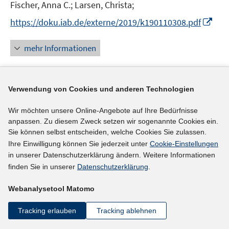
t
Fischer, Anna C.;
Larsen, Christa;
e
I
https://doku.iab.de/externe/2019/k190110308.pdf
r
n
ö
n
mehr Informationen
f
e
f
u
n
e
e
Verwendung von Cookies und anderen Technologien
Literaturhinweis
m
n
F
Personalsituation in den hessischen Betrieben
:
Wir möchten unsere Online-Angebote auf Ihre Bedürfnisse
e
anpassen. Zu diesem Zweck setzen wir sogenannte Cookies ein.
IAB-Betriebspanel Report Hessen 2018
(2019)
n
Sie können selbst entscheiden, welche Cookies Sie zulassen.
Fischer, Anna C.;
Larsen, Christa;
s
Ihre Einwilligung können Sie jederzeit unter
Cookie-Einstellungen
t
in unserer Datenschutzerklärung ändern. Weitere Informationen
I
https://doku.iab.de/externe/2019/k191115305.pdf
e
finden Sie in unserer
Datenschutzerklärung
.
n
r
n
mehr Informationen
Webanalysetool Matomo
ö
e
f
u
Tracking erlauben
Tracking ablehnen
f
e