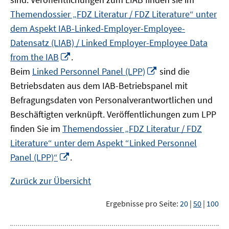
Themendossier „FDZ Literatur / FDZ Literature“ unter
dem Aspekt IAB-Linked-Employer-Employee-
Datensatz (LIAB) / Linked Employer-Employee Data
In
from the IAB
.
neuem
In
Beim
Linked Personnel Panel (LPP)
sind die
Fenster
neuem
Betriebsdaten aus dem IAB-Betriebspanel mit
öffnen
Fenster
Befragungsdaten von Personalverantwortlichen und
öffnen
Beschäftigten verknüpft. Veröffentlichungen zum LPP
finden Sie im
Themendossier „FDZ Literatur / FDZ
Literature“ unter dem Aspekt “Linked Personnel
In
Panel (LPP)“
.
neuem
Fenster
Zurück zur Übersicht
öffnen
Ergebnisse pro Seite:
20
|
50
|
100