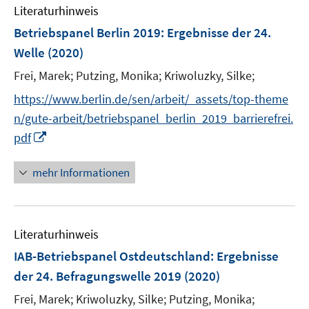
e
Literaturhinweis
m
n
F
Betriebspanel Berlin 2019
:
Ergebnisse der 24.
e
Welle
(2020)
n
Frei, Marek;
Putzing, Monika;
Kriwoluzky, Silke;
s
t
https://www.berlin.de/sen/arbeit/_assets/top-theme
e
n/gute-arbeit/betriebspanel_berlin_2019_barrierefrei.
r
I
pdf
ö
n
f
n
mehr Informationen
f
e
n
u
e
e
n
Literaturhinweis
m
F
IAB-Betriebspanel Ostdeutschland
:
Ergebnisse
e
der 24. Befragungswelle 2019
(2020)
n
Frei, Marek;
Kriwoluzky, Silke;
Putzing, Monika;
s