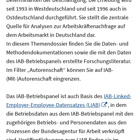
öffnen
seit 1993 in Westdeutschland und seit 1996 auch in
Ostdeutschland durchgeführt. Sie stellt die zentrale
Quelle für Analysen zur Arbeitskräftenachfrage auf
dem Arbeitsmarkt in Deutschland dar.
In diesem Themendossier finden Sie die Daten- und
Methodendokumentationen sowie die mit den Daten
des IAB-Betriebspanels erstellte Forschungsliteratur.
Im Filter „Autorenschaft“ können Sie auf IAB-
(Mit-)Autorenschaft eingrenzen.
Das IAB-Betriebspanel ist auch Basis des
IAB-Linked-
In
Employer-Employee-Datensatzes (LIAB)
, in dem
neuem
die Betriebsdaten aus dem IAB-Betriebspanel mit den
Fenster
zugehörigen Betriebs- und Personendaten aus den
öffnen
Prozessen der Bundesagentur für Arbeit verknüpft
sind. Veröffentlichungen zum LIAB finden sie im