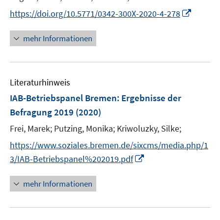
ö
e
f
I
https://doi.org/10.5771/0342-300X-2020-4-278
f
r
n
n
f
ö
e
n
n
mehr Informationen
f
n
e
e
f
u
n
n
e
e
Literaturhinweis
m
n
F
IAB-Betriebspanel Bremen
:
Ergebnisse der
e
Befragung 2019
(2020)
n
Frei, Marek;
Putzing, Monika;
Kriwoluzky, Silke;
s
t
https://www.soziales.bremen.de/sixcms/media.php/1
e
I
3/IAB-Betriebspanel%202019.pdf
r
n
ö
n
mehr Informationen
f
e
f
u
n
e