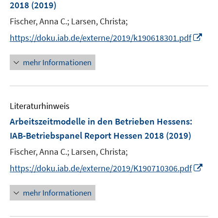
2018
(2019)
s
t
Fischer, Anna C.;
Larsen, Christa;
e
I
https://doku.iab.de/externe/2019/k190618301.pdf
r
n
ö
n
mehr Informationen
f
e
f
u
n
e
e
Literaturhinweis
m
n
F
Arbeitszeitmodelle in den Betrieben Hessens
:
e
IAB-Betriebspanel Report Hessen 2018
(2019)
n
Fischer, Anna C.;
Larsen, Christa;
s
t
I
https://doku.iab.de/externe/2019/K190710306.pdf
e
n
r
n
mehr Informationen
ö
e
f
u