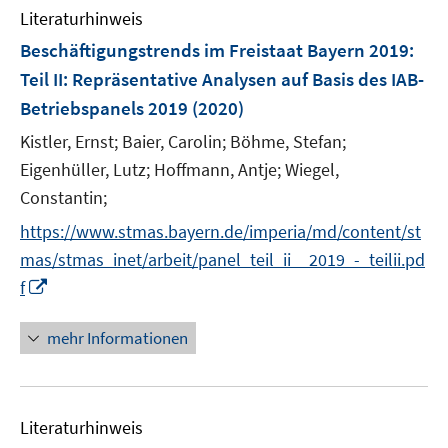
Literaturhinweis
m
F
Beschäftigungstrends im Freistaat Bayern 2019
:
e
Teil II: Repräsentative Analysen auf Basis des IAB-
n
Betriebspanels 2019
(2020)
s
t
Kistler, Ernst;
Baier, Carolin;
Böhme, Stefan;
e
Eigenhüller, Lutz;
Hoffmann, Antje;
Wiegel,
r
Constantin;
ö
https://www.stmas.bayern.de/imperia/md/content/st
f
mas/stmas_inet/arbeit/panel_teil_ii__2019_-_teilii.pd
f
n
I
f
e
n
n
n
mehr Informationen
e
u
e
Literaturhinweis
m