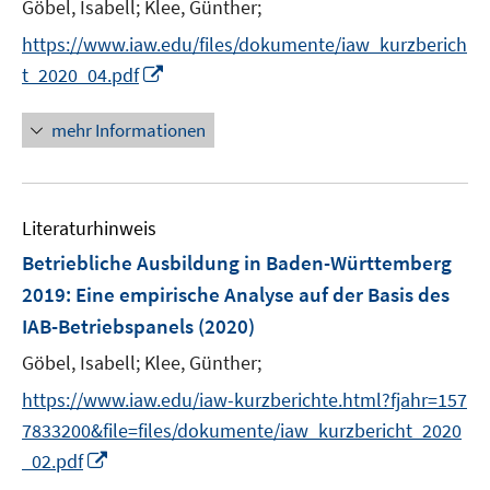
t
Göbel, Isabell;
Klee, Günther;
e
https://www.iaw.edu/files/dokumente/iaw_kurzberich
r
I
t_2020_04.pdf
ö
n
f
n
mehr Informationen
f
e
n
u
e
e
n
Literaturhinweis
m
F
Betriebliche Ausbildung in Baden-Württemberg
e
2019
:
Eine empirische Analyse auf der Basis des
n
IAB-Betriebspanels
(2020)
s
t
Göbel, Isabell;
Klee, Günther;
e
https://www.iaw.edu/iaw-kurzberichte.html?fjahr=157
r
7833200&file=files/dokumente/iaw_kurzbericht_2020
ö
I
_02.pdf
f
n