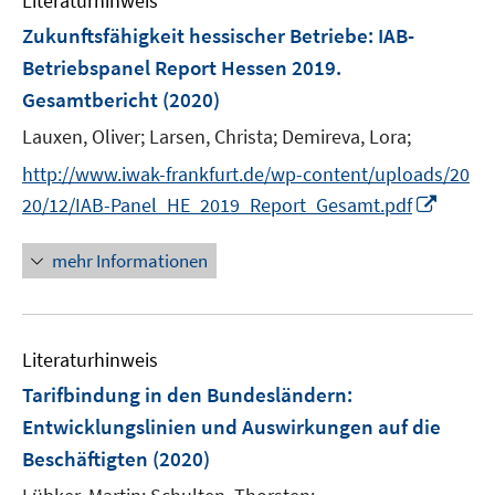
Literaturhinweis
m
n
F
Zukunftsfähigkeit hessischer Betriebe
:
IAB-
e
Betriebspanel Report Hessen 2019.
n
Gesamtbericht
(2020)
s
t
Lauxen, Oliver;
Larsen, Christa;
Demireva, Lora;
e
http://www.iwak-frankfurt.de/wp-content/uploads/20
r
I
20/12/IAB-Panel_HE_2019_Report_Gesamt.pdf
ö
n
f
n
mehr Informationen
f
e
n
u
e
e
n
Literaturhinweis
m
F
Tarifbindung in den Bundesländern
:
e
Entwicklungslinien und Auswirkungen auf die
n
Beschäftigten
(2020)
s
t