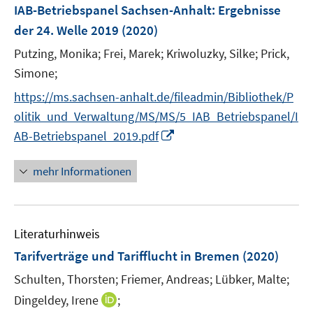
F
IAB-Betriebspanel Sachsen-Anhalt
:
Ergebnisse
e
der 24. Welle 2019
(2020)
n
Putzing, Monika;
Frei, Marek;
Kriwoluzky, Silke;
Prick,
s
t
Simone;
e
https://ms.sachsen-anhalt.de/fileadmin/Bibliothek/P
r
olitik_und_Verwaltung/MS/MS/5_IAB_Betriebspanel/I
ö
I
AB-Betriebspanel_2019.pdf
f
n
f
n
mehr Informationen
n
e
e
u
n
e
Literaturhinweis
m
F
Tarifverträge und Tarifflucht in Bremen
(2020)
e
Schulten, Thorsten;
Friemer, Andreas;
Lübker, Malte;
n
I
Dingeldey, Irene
;
s