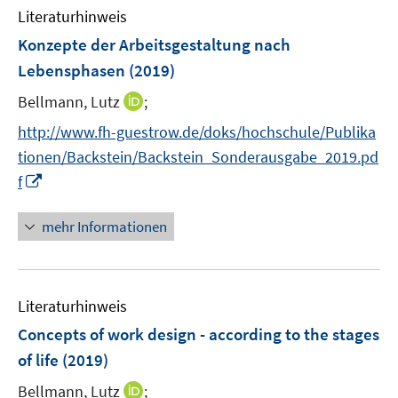
Literaturhinweis
m
F
Konzepte der Arbeitsgestaltung nach
e
Lebensphasen
(2019)
n
I
Bellmann, Lutz
;
s
n
t
http://www.fh-guestrow.de/doks/hochschule/Publika
n
e
tionen/Backstein/Backstein_Sonderausgabe_2019.pd
e
r
I
f
u
ö
n
e
f
n
mehr Informationen
m
f
e
F
n
u
e
e
e
n
n
Literaturhinweis
m
s
F
Concepts of work design - according to the stages
t
e
e
of life
(2019)
n
r
I
Bellmann, Lutz
;
s