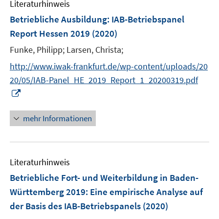
Literaturhinweis
f
n
Betriebliche Ausbildung
:
IAB-Betriebspanel
e
Report Hessen 2019
(2020)
n
Funke, Philipp;
Larsen, Christa;
http://www.iwak-frankfurt.de/wp-content/uploads/20
20/05/IAB-Panel_HE_2019_Report_1_20200319.pdf
I
n
n
mehr Informationen
e
u
e
Literaturhinweis
m
F
Betriebliche Fort- und Weiterbildung in Baden-
e
Württemberg 2019
:
Eine empirische Analyse auf
n
der Basis des IAB-Betriebspanels
(2020)
s