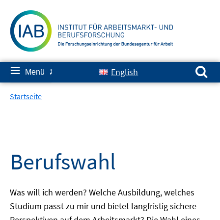
Springe
zum
Inhalt
Suchen nach:
≡
English
Menü
✘
Startseite
Berufswahl
Was will ich werden? Welche Ausbildung, welches
Studium passt zu mir und bietet langfristig sichere
Perspektiven auf dem Arbeitsmarkt? Die Wahl eines