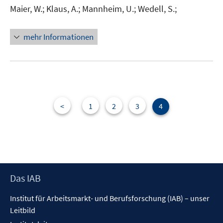
Maier, W.;
Klaus, A.;
Mannheim, U.;
Wedell, S.;
mehr Informationen
<
1
2
3
4
Footer
Das IAB
Inhalt
Institut für Arbeitsmarkt- und Berufsforschung (IAB) – unser
Leitbild