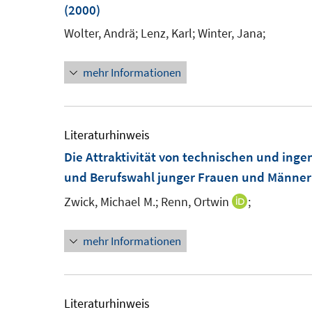
(2000)
Wolter, Andrä;
Lenz, Karl;
Winter, Jana;
mehr Informationen
Literaturhinweis
Die Attraktivität von technischen und inge
und Berufswahl junger Frauen und Männer
Zwick, Michael M.;
Renn, Ortwin
;
I
n
mehr Informationen
n
e
u
e
Literaturhinweis