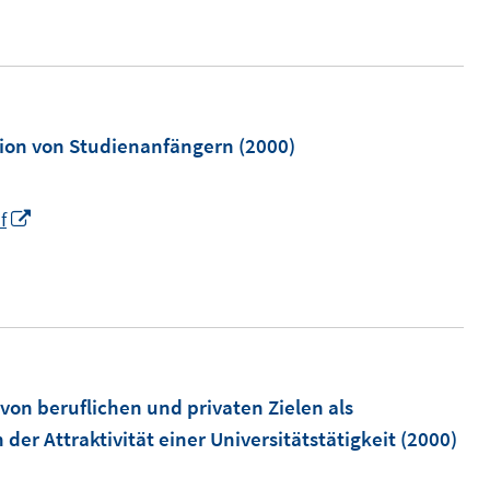
n
ion von Studienanfängern
(2000)
I
f
n
n
e
u
e
m
 von beruflichen und privaten Zielen als
F
der Attraktivität einer Universitätstätigkeit
(2000)
e