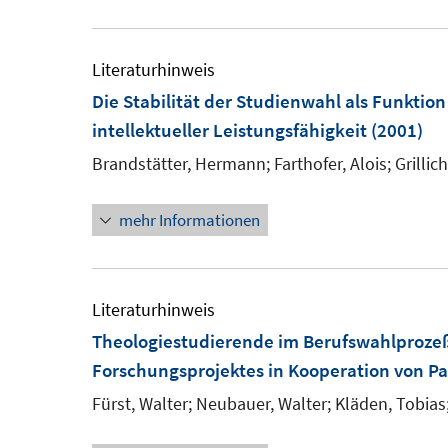
r
ö
Literaturhinweis
f
Die Stabilität der Studienwahl als Funktio
f
intellektueller Leistungsfähigkeit
(2001)
n
e
Brandstätter, Hermann;
Farthofer, Alois;
Grillic
n
mehr Informationen
Literaturhinweis
Theologiestudierende im Berufswahlproze
Forschungsprojektes in Kooperation von Pa
Fürst, Walter;
Neubauer, Walter;
Kläden, Tobias