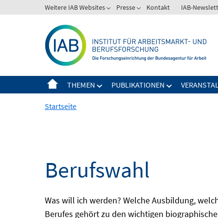
Springe
Weitere IAB Websites
Presse
Kontakt
IAB-Newslet
zum
Inhalt
THEMEN
PUBLIKATIONEN
VERANSTA
Startseite
Berufswahl
Was will ich werden? Welche Ausbildung, welche
Berufes gehört zu den wichtigen biographische