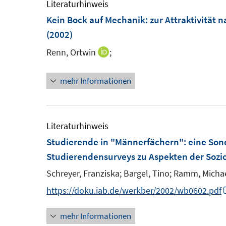
Literaturhinweis
Kein Bock auf Mechanik
:
zur Attraktivität 
(2002)
Renn, Ortwin
;
I
n
mehr Informationen
n
e
u
e
Literaturhinweis
m
Studierende in "Männerfächern"
:
eine Son
F
Studierendensurveys zu Aspekten der Sozio
e
Schreyer, Franziska;
Bargel, Tino;
Ramm, Michae
n
https://doku.iab.de/werkber/2002/wb0602.pdf
s
t
mehr Informationen
e