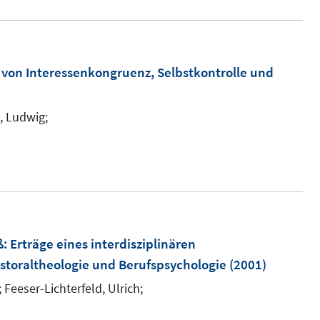
e
u
e
m
n von Interessenkongruenz, Selbstkontrolle und
F
e
h, Ludwig;
n
s
t
e
r
ö
ß
:
Erträge eines interdisziplinären
f
storaltheologie und Berufspsychologie
(2001)
f
;
Feeser-Lichterfeld, Ulrich;
n
e