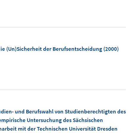
n
s
t
e
r
ö
ie (Un)Sicherheit der Berufsentscheidung
(2000)
f
f
n
e
n
udien- und Berufswahl von Studienberechtigten des
empirische Untersuchung des Sächsischen
arbeit mit der Technischen Universität Dresden