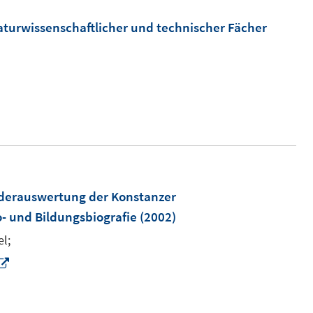
naturwissenschaftlicher und technischer Fächer
derauswertung der Konstanzer
- und Bildungsbiografie
(2002)
l;
I
n
n