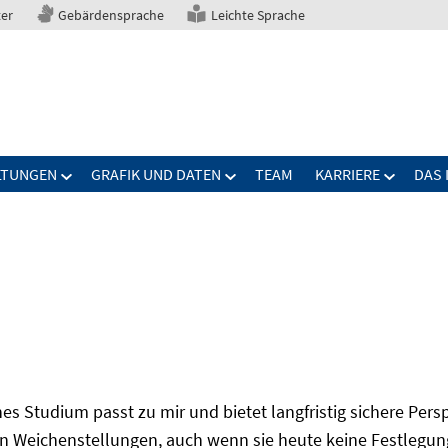
ter
Gebärdensprache
Leichte Sprache
LTUNGEN
GRAFIK UND DATEN
TEAM
KARRIERE
DAS 
s Studium passt zu mir und bietet langfristig sichere Per
n Weichenstellungen, auch wenn sie heute keine Festlegung 