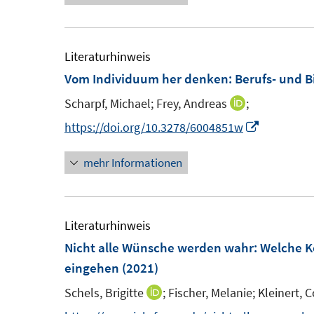
ö
e
u
e
f
r
e
u
f
ö
m
e
Literaturhinweis
n
f
F
m
Vom Individuum her denken
:
Berufs- und B
e
f
e
F
n
n
Scharpf, Michael;
Frey, Andreas
;
I
n
e
e
n
I
https://doi.org/10.3278/6004851w
s
n
n
n
n
t
s
mehr Informationen
e
n
e
t
u
e
r
e
e
u
ö
r
m
e
Literaturhinweis
f
ö
F
m
Nicht alle Wünsche werden wahr: Welche 
f
f
e
F
eingehen
(2021)
n
f
n
e
e
n
Schels, Brigitte
;
Fischer, Melanie;
Kleinert, 
I
s
n
n
e
n