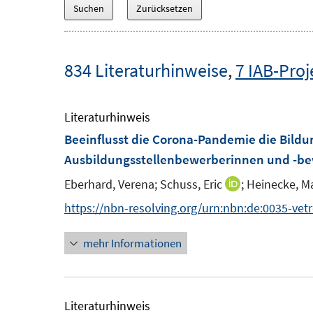
834 Literaturhinweise
,
7 IAB-Proj
Literaturhinweis
Beeinflusst die Corona-Pandemie die Bildu
Ausbildungsstellenbewerberinnen und -b
Eberhard, Verena;
Schuss, Eric
;
Heinecke, Ma
I
n
https://nbn-resolving.org/urn:nbn:de:0035-vet
n
mehr Informationen
e
u
e
m
Literaturhinweis