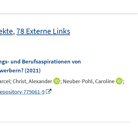
ekte
,
78 Externe Links
ngs- und Berufsaspirationen von
ewerbern?
(2021)
rcel;
Christ, Alexander
;
Neuber-Pohl, Caroline
;
I
I
n
n
I
repository-779061-9
n
n
n
e
e
n
u
u
e
e
e
u
m
m
e