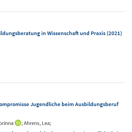
ö
f
f
n
ildungsberatung in Wissenschaft und Praxis
(2021)
e
n
Kompromisse Jugendliche beim Ausbildungsberuf
Corinna
;
Ahrens, Lea;
I
n