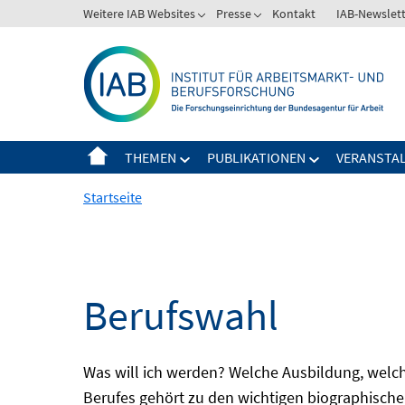
Springe
Weitere IAB Websites
Presse
Kontakt
IAB-Newslet
zum
Inhalt
THEMEN
PUBLIKATIONEN
VERANSTA
Startseite
Berufswahl
Was will ich werden? Welche Ausbildung, welche
Berufes gehört zu den wichtigen biographische