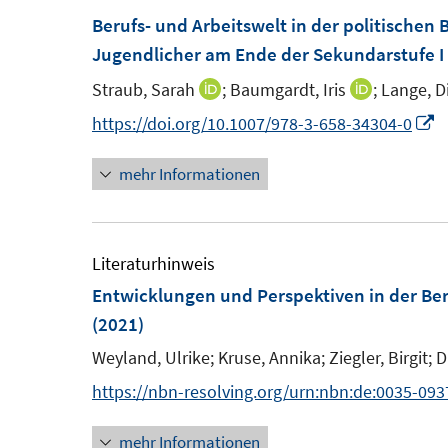
f
Berufs- und Arbeitswelt in der politischen 
e
f
Jugendlicher am Ende der Sekundarstufe I
n
n
e
Straub, Sarah
;
Baumgardt, Iris
;
Lange, D
I
I
n
n
n
I
https://doi.org/10.1007/978-3-658-34304-0
n
n
n
mehr Informationen
e
e
n
u
u
e
e
e
u
m
m
e
Literaturhinweis
F
F
Entwicklungen und Perspektiven in der Ber
e
e
F
(2021)
n
n
e
Weyland, Ulrike;
Kruse, Annika;
Ziegler, Birgit;
D
s
s
n
https://nbn-resolving.org/urn:nbn:de:0035-093
t
t
s
e
e
t
mehr Informationen