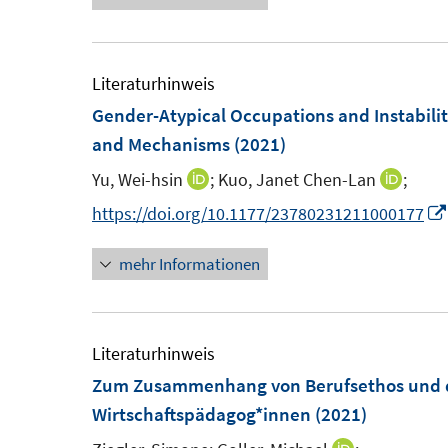
r
r
e
ö
ö
r
f
f
ö
Literaturhinweis
f
f
f
Gender-Atypical Occupations and Instabilit
n
n
f
and Mechanisms
(2021)
e
e
n
n
n
e
Yu, Wei-hsin
;
Kuo, Janet Chen-Lan
;
I
I
n
n
n
https://doi.org/10.1177/23780231211000177
n
n
mehr Informationen
e
e
u
u
e
e
m
m
Literaturhinweis
F
F
Zum Zusammenhang von Berufsethos und d
e
e
Wirtschaftspädagog*innen
(2021)
n
n