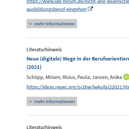
https://www.iab-forum.de/nicht-alle-wuensc
t
s
n
n
I
ausbildungsberuf-eingehen
e
t
e
n
r
e
mehr Informationen
u
n
ö
r
e
e
f
ö
m
u
f
f
F
e
Literaturhinweis
n
f
e
m
Neue (digitale) Wege in der Berufsorientie
e
n
n
F
(2021)
n
e
s
e
n
Schöpp, Miriam;
Risius, Paula;
Jansen, Anika
t
n
https://ideas.repec.org/p/zbw/iwkofa/22021.h
e
s
r
t
mehr Informationen
ö
e
f
r
f
ö
Literaturhinweis
n