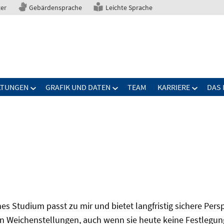
ter
Gebärdensprache
Leichte Sprache
LTUNGEN
GRAFIK UND DATEN
TEAM
KARRIERE
DAS 
s Studium passt zu mir und bietet langfristig sichere Per
n Weichenstellungen, auch wenn sie heute keine Festlegung 