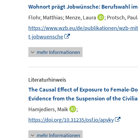
F
Wohnort prägt Jobwünsche
:
Berufswahl im
e
Flohr, Matthias;
Menze, Laura
;
Protsch, Paul
I
n
n
https://www.wzb.eu/de/publikationen/wzb-mi
s
n
I
t-jobwuensche
t
e
n
e
mehr Informationen
u
n
r
e
e
ö
m
u
f
F
e
Literaturhinweis
f
e
m
The Causal Effect of Exposure to Female-
n
n
F
Evidence from the Suspension of the Civili
e
s
e
n
Hamjediers, Maik
;
I
t
n
n
I
https://doi.org/10.31235/osf.io/apvky
e
s
n
n
r
t
mehr Informationen
e
n