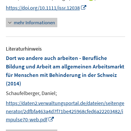
r
n
I
https://doi.org/10.1111/issr.12038
ö
n
n
f
e
n
mehr Informationen
f
u
e
n
e
u
e
m
e
n
F
Literaturhinweis
m
e
F
Dort wo andere auch arbeiten - Berufliche
n
e
Bildung und Arbeit am allgemeinen Arbeitsmarkt
s
n
für Menschen mit Behinderung in der Schweiz
t
s
e
(2014)
t
r
e
Schaufelberger, Daniel;
ö
r
f
https://daten2.verwaltungsportal.de/dateien/seitenge
ö
f
nerator/2dfbfa463a4d7f71be425968cfed6a22203482/i
f
n
I
f
mpulse70-web.pdf
e
n
n
n