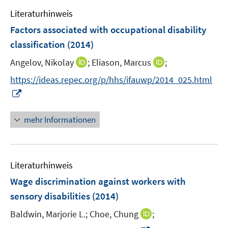
e
n
e
e
Literaturhinweis
m
n
n
F
Factors associated with occupational disability
s
s
e
classification
(2014)
t
t
n
e
e
I
I
Angelov, Nikolay
;
Eliason, Marcus
;
s
r
r
n
n
t
https://ideas.repec.org/p/hhs/ifauwp/2014_025.html
ö
ö
n
n
e
I
f
f
e
e
r
n
f
f
u
u
ö
n
n
n
mehr Informationen
e
e
f
e
e
e
m
m
f
u
n
n
F
F
n
e
e
e
e
Literaturhinweis
m
n
n
n
F
Wage discrimination against workers with
s
s
e
sensory disabilities
(2014)
t
t
n
e
e
I
Baldwin, Marjorie L.;
Choe, Chung
;
s
r
r
n
t