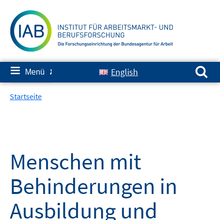
Springe
zum
Inhalt
Suchen nach:
≡
English
Menü
✘
Startseite
Menschen mit
Behinderungen in
Ausbildung und