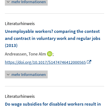
n
mehr Informationen
f
e
f
u
n
e
e
Literaturhinweis
m
n
F
Unemployable workers? comparing the context
e
and contract in voluntary work and regular jobs
n
(2013)
s
t
I
Andreassen, Tone Alm
;
e
n
I
https://doi.org/10.1017/S1474746412000565
r
n
n
ö
e
n
mehr Informationen
f
u
e
f
e
u
n
m
e
e
F
Literaturhinweis
m
n
e
F
Do wage subsidies for disabled workers result in
n
e