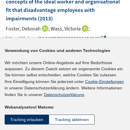
concepts of the ideal worker and organisational
n
fit that disadvantage employees with
s
impairments
(2013)
t
e
I
I
Foster, Deborah
;
Wass, Victoria
;
r
n
n
I
https://doi.org/10.1177/0038038512454245
ö
n
n
n
f
e
e
n
Verwendung von Cookies und anderen Technologien
mehr Informationen
f
u
u
e
n
e
e
Wir möchten unsere Online-Angebote auf Ihre Bedürfnisse
u
e
anpassen. Zu diesem Zweck setzen wir sogenannte Cookies ein.
m
m
e
n
Sie können selbst entscheiden, welche Cookies Sie zulassen.
F
F
Literaturhinweis
m
Ihre Einwilligung können Sie jederzeit unter
Cookie-Einstellungen
e
e
F
Inclusion through action: a participatory
in unserer Datenschutzerklärung ändern. Weitere Informationen
n
n
e
finden Sie in unserer
Datenschutzerklärung
.
approach to return-to-work policy change
s
s
n
processes in organisations
t
(2013)
t
s
Webanalysetool Matomo
e
e
t
Gensby, U.;
Husted, M.;
r
r
Tracking erlauben
Tracking ablehnen
e
I
https://doi.org/10.1017/idm.2013.2
ö
ö
r