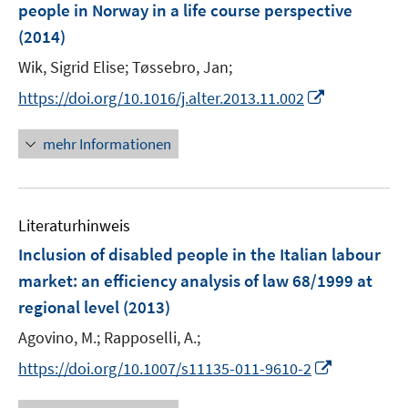
people in Norway in a life course perspective
t
t
n
e
e
(2014)
s
r
r
t
Wik, Sigrid Elise;
Tøssebro, Jan;
ö
ö
e
I
https://doi.org/10.1016/j.alter.2013.11.002
f
f
r
n
f
f
ö
n
n
n
mehr Informationen
f
e
e
e
f
u
n
n
n
e
e
Literaturhinweis
m
n
F
Inclusion of disabled people in the Italian labour
e
market
:
an efficiency analysis of law 68/1999 at
n
regional level
(2013)
s
t
Agovino, M.;
Rapposelli, A.;
e
I
https://doi.org/10.1007/s11135-011-9610-2
r
n
ö