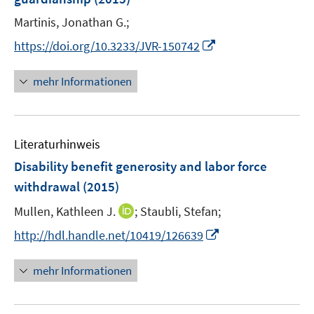
t
r
e
Martinis, Jonathan G.;
ö
r
I
f
https://doi.org/10.3233/JVR-150742
ö
n
f
f
n
n
mehr Informationen
f
e
e
n
u
n
e
e
n
Literaturhinweis
m
F
Disability benefit generosity and labor force
e
withdrawal
(2015)
n
I
Mullen, Kathleen J.
;
Staubli, Stefan;
s
n
t
I
http://hdl.handle.net/10419/126639
n
e
n
e
r
n
mehr Informationen
u
ö
e
e
f
u
m
f