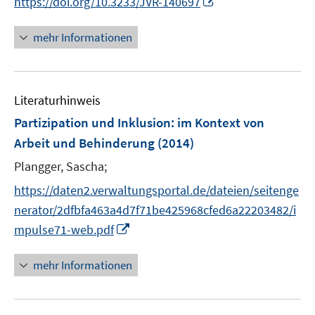
https://doi.org/10.3233/JVR-140697
ö
r
e
n
f
ö
r
n
mehr Informationen
f
f
ö
e
n
f
f
u
e
n
f
e
n
e
n
Literaturhinweis
m
n
e
F
Partizipation und Inklusion
:
im Kontext von
n
e
Arbeit und Behinderung
(2014)
n
Plangger, Sascha;
s
t
https://daten2.verwaltungsportal.de/dateien/seitenge
e
nerator/2dfbfa463a4d7f71be425968cfed6a22203482/i
r
I
mpulse71-web.pdf
ö
n
f
n
mehr Informationen
f
e
n
u
e
e