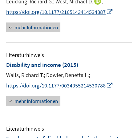
I
Leucking, Richard G.;
West, Michael D.
;
ö
r
n
n
f
I
https://doi.org/10.1177/2165143414534887
ö
e
n
f
n
f
u
e
n
n
mehr Informationen
f
e
u
e
e
n
m
e
n
u
e
F
m
e
n
e
F
Literaturhinweis
m
n
e
F
Disability and income
(2015)
s
n
e
t
Walls, Richard T.;
Dowler, Denetta L.;
s
n
e
t
I
s
https://doi.org/10.1177/0034355214530788
r
e
n
t
ö
r
n
e
mehr Informationen
f
ö
e
r
f
f
u
ö
n
f
e
f
e
n
Literaturhinweis
m
f
n
e
F
n