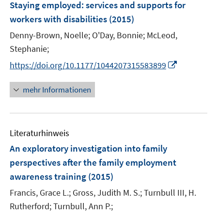
Staying employed: services and supports for
workers with disabilities
(2015)
Denny-Brown, Noelle;
O'Day, Bonnie;
McLeod,
Stephanie;
I
https://doi.org/10.1177/1044207315583899
n
n
mehr Informationen
e
u
e
Literaturhinweis
m
F
An exploratory investigation into family
e
perspectives after the family employment
n
awareness training
(2015)
s
t
Francis, Grace L.;
Gross, Judith M. S.;
Turnbull III, H.
e
Rutherford;
Turnbull, Ann P.;
r