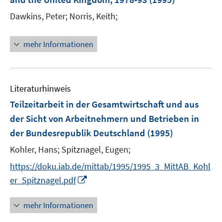
Dawkins, Peter;
Norris, Keith;
mehr Informationen
Literaturhinweis
Teilzeitarbeit in der Gesamtwirtschaft und aus
der Sicht von Arbeitnehmern und Betrieben in
der Bundesrepublik Deutschland
(1995)
Kohler, Hans;
Spitznagel, Eugen;
https://doku.iab.de/mittab/1995/1995_3_MittAB_Kohl
I
er_Spitznagel.pdf
n
n
mehr Informationen
e