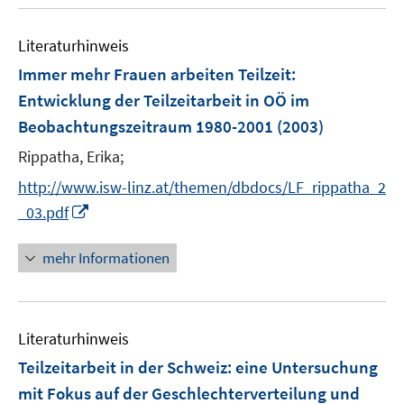
u
m
f
e
F
n
Literaturhinweis
m
e
e
F
Immer mehr Frauen arbeiten Teilzeit
:
n
n
e
Entwicklung der Teilzeitarbeit in OÖ im
s
n
Beobachtungszeitraum 1980-2001
t
(2003)
s
e
t
Rippatha, Erika;
r
e
http://www.isw-linz.at/themen/dbdocs/LF_rippatha_2
ö
r
I
_03.pdf
f
ö
n
f
f
n
n
mehr Informationen
f
e
e
n
u
n
e
e
n
Literaturhinweis
m
F
Teilzeitarbeit in der Schweiz
:
eine Untersuchung
e
mit Fokus auf der Geschlechterverteilung und