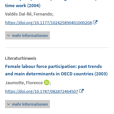
n
time work
(2004)
t
s
e
t
Valdés Dal-Ré, Fernando;
r
e
I
https://doi.org/10.1177/102425890401000208
ö
r
n
f
ö
n
mehr Informationen
f
f
e
n
f
u
e
n
e
n
e
Literaturhinweis
m
n
F
Female labour force participation
:
past trends
e
and main determinants in OECD countries
(2003)
n
I
Jaumotte, Florence
;
s
n
t
I
https://doi.org/10.1787/082872464507
n
e
n
e
r
n
mehr Informationen
u
ö
e
e
f