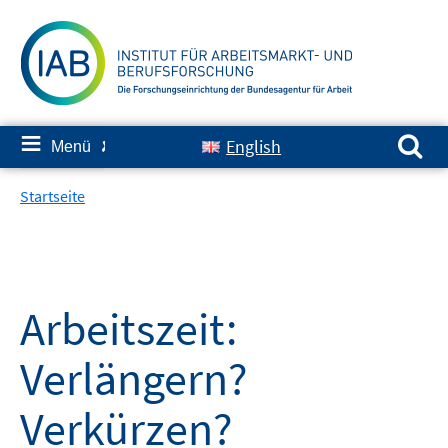
Springe
zum
Inhalt
Suchen nach:
≡
English
Menü
✘
Startseite
Arbeitszeit:
Verlängern?
Verkürzen?