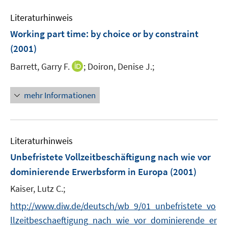
f
Literaturhinweis
f
n
Working part time
:
by choice or by constraint
e
(2001)
n
I
Barrett, Garry F.
;
Doiron, Denise J.;
n
n
mehr Informationen
e
u
e
m
Literaturhinweis
F
Unbefristete Vollzeitbeschäftigung nach wie vor
e
dominierende Erwerbsform in Europa
(2001)
n
s
Kaiser, Lutz C.;
t
http://www.diw.de/deutsch/wb_9/01_unbefristete_vo
e
llzeitbeschaeftigung_nach_wie_vor_dominierende_er
r