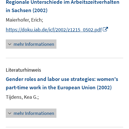
n
Regionale Unterschiede im Arbeitszeitverhalten
e
e
in Sachsen
(2002)
n
n
Maierhofer, Erich;
s
t
I
https://doku.iab.de/icf/2002/z1215_0502.pdf
e
n
r
n
mehr Informationen
ö
e
f
u
f
e
n
Literaturhinweis
m
e
F
Gender roles and labor use strategies
:
women's
n
e
part-time work in the European Union
(2002)
n
Tijdens, Kea G.;
s
t
e
mehr Informationen
r
ö