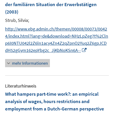
n
der familiären Situation der Erwerbstätigen
s
(2003)
t
e
Strub, Silvia;
r
http://www.ebg.admin.ch/themen/00008/00073/0042
ö
4/index.html?lang=de&download=NHzLpZeg7t%2Cln
f
f
p6I0NTU042l2Z6ln1acy4Zn4Z2qZpnO2Yuq2Z6gpJCD
n
I
dH52gGym162epYbg2c_JjKbNoKSn6A--
e
n
n
n
mehr Informationen
e
u
e
Literaturhinweis
m
F
What hampers part-time work?
:
an empirical
e
analysis of wages, hours restrictions and
n
employment from a Dutch-German perspective
s