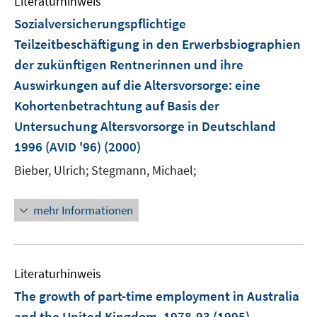
Literaturhinweis
m
n
F
Sozialversicherungspflichtige
e
Teilzeitbeschäftigung in den Erwerbsbiographien
n
der zukünftigen Rentnerinnen und ihre
s
Auswirkungen auf die Altersvorsorge
:
eine
t
e
Kohortenbetrachtung auf Basis der
r
Untersuchung Altersvorsorge in Deutschland
ö
1996 (AVID '96)
(2000)
f
Bieber, Ulrich;
Stegmann, Michael;
f
n
e
mehr Informationen
n
Literaturhinweis
The growth of part-time employment in Australia
and the United Kingdom, 1978-93
(1995)