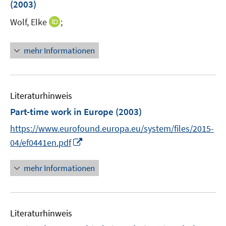
(2003)
t
e
I
Wolf, Elke
;
r
n
ö
n
mehr Informationen
f
e
f
u
n
e
e
m
Literaturhinweis
n
F
Part-time work in Europe
(2003)
e
https://www.eurofound.europa.eu/system/files/2015-
n
I
04/ef0441en.pdf
s
n
t
n
e
mehr Informationen
e
r
u
ö
e
f
Literaturhinweis
m
f
F