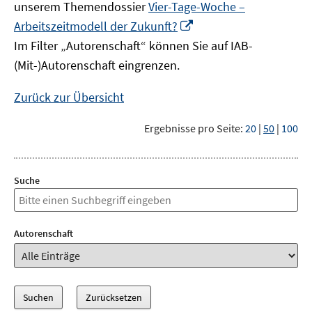
unserem Themendossier
Vier-Tage-Woche –
In
Arbeitszeitmodell der Zukunft?
neuem
Im Filter „Autorenschaft“ können Sie auf IAB-
Fenster
(Mit-)Autorenschaft eingrenzen.
öffnen
Zurück zur Übersicht
Ergebnisse pro Seite:
20
|
50
|
100
Suche
Autorenschaft