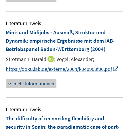
Literaturhinweis
Mini- und Midijobs - Ausmaß, Struktur und
Dynamik
:
empirische Ergebnisse mit dem IAB-
Betriebspanel Baden-Württemberg
(2004)
I
Strotmann, Harald
;
Vogel, Alexander;
n
I
https://doku.iab.de/externe/2004/k040908f06.pdf
n
n
e
n
mehr Informationen
u
e
e
u
m
e
F
Literaturhinweis
m
e
F
The difficulty of reconciling flexibility and
n
e
security in Spain: the paradigmatic case of part-
s