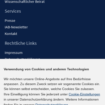
Wissenschaftlicher Beirat
Services
Presse
IAB-Newsletter
Kontakt
Rechtliche Links
Impressum
Datenschutzerklärung
Erklärung zur Barrierefreiheit
Verwendung von Cookies und anderen Technologien
Barrieren melden
Wir möchten unsere Online-Angebote auf Ihre Bedürfnisse
Social-Media-Kanäle
anpassen. Zu diesem Zweck setzen wir sogenannte Cookies ein.
Sie können selbst entscheiden, welche Cookies Sie zulassen.
BlueSky
Ihre Einwilligung können Sie jederzeit unter
Cookie-Einstellungen
YouTube
in unserer Datenschutzerklärung ändern. Weitere Informationen
LinkedIn
finden Sie in unserer
Datenschutzerklärung
.