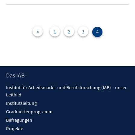
u
e
m
F
e
<
1
2
3
4
n
s
t
e
r
Footer
Das IAB
ö
Inhalt
f
Institut für Arbeitsmarkt- und Berufsforschung (IAB) – unser
f
Leitbild
n
Institutsleitung
e
n
Graduiertenprogramm
Befragungen
Projekte