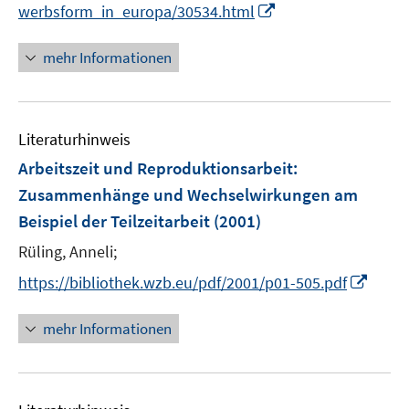
I
werbsform_in_europa/30534.html
ö
n
f
n
mehr Informationen
f
e
n
u
e
e
n
Literaturhinweis
m
F
Arbeitszeit und Reproduktionsarbeit
:
e
Zusammenhänge und Wechselwirkungen am
n
Beispiel der Teilzeitarbeit
(2001)
s
t
Rüling, Anneli;
e
I
https://bibliothek.wzb.eu/pdf/2001/p01-505.pdf
r
n
ö
n
mehr Informationen
f
e
f
u
n
e
e