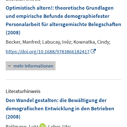
n
Optimistisch altern!
:
theoretische Grundlagen
e
und empirische Befunde demographiefester
n
Personalarbeit für altersgemischte Belegschaften
(2008)
Becker, Manfred;
Labucay, Inéz;
Kownatka, Cindy;
I
https://doi.org/10.1688/9783866182417
n
n
mehr Informationen
e
u
e
Literaturhinweis
m
F
Den Wandel gestalten
:
die Bewältigung der
e
demografischen Entwicklung in den Betrieben
n
(2008)
s
t
I
Bellmann, Lutz
;
Leber, Ute;