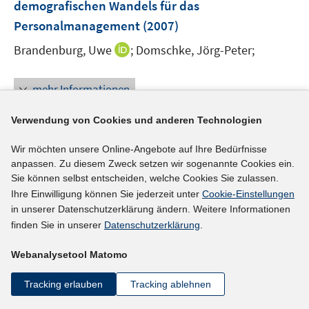
demografischen Wandels für das
n
Personalmanagement
(2007)
s
t
I
Brandenburg, Uwe
;
Domschke, Jörg-Peter;
e
n
r
n
mehr Informationen
ö
e
f
u
Verwendung von Cookies und anderen Technologien
f
e
n
m
Literaturhinweis
Wir möchten unsere Online-Angebote auf Ihre Bedürfnisse
e
F
anpassen. Zu diesem Zweck setzen wir sogenannte Cookies ein.
Betriebliche Weiterbildung und Verbleib Älterer
n
Sie können selbst entscheiden, welche Cookies Sie zulassen.
e
im Betrieb
(2007)
Ihre Einwilligung können Sie jederzeit unter
Cookie-Einstellungen
n
in unserer Datenschutzerklärung ändern. Weitere Informationen
s
Burgert, Derik;
finden Sie in unserer
Datenschutzerklärung
.
t
http://www.ratswd.de/download/workingpapers2007/
e
I
Webanalysetool Matomo
05_07.pdf
r
n
ö
Tracking erlauben
Tracking ablehnen
n
mehr Informationen
f
e