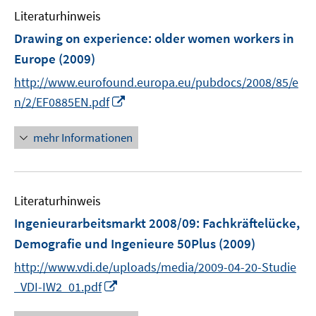
f
Literaturhinweis
m
f
F
Drawing on experience
:
older women workers in
n
e
e
Europe
(2009)
n
n
http://www.eurofound.europa.eu/pubdocs/2008/85/e
s
I
t
n/2/EF0885EN.pdf
n
e
n
r
mehr Informationen
e
ö
u
f
e
f
Literaturhinweis
m
n
F
e
Ingenieurarbeitsmarkt 2008/09
:
Fachkräftelücke,
e
n
Demografie und Ingenieure 50Plus
(2009)
n
http://www.vdi.de/uploads/media/2009-04-20-Studie
s
I
t
_VDI-IW2_01.pdf
n
e