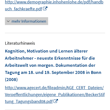
n
http://www.demographie.inhohenlohe.de/pdf/handb
f
ö
e
n
I
uch_fachkraefte.pdf
f
n
e
n
f
n
n
mehr Informationen
n
e
e
u
n
e
Literaturhinweis
m
F
Kognition, Motivation und Lernen älterer
e
Arbeitnehmer - neueste Erkenntnisse für die
n
Arbeitswelt von morgen. Dokumentation der
s
Tagung am 18. und 19. September 2008 in Bonn
t
e
(2008)
r
http://www.agecert.de/fileadmin/AGE_CERT_Dateien/
ö
Veroeffentlichungen/eigene_Publikationen/BeckerStif
f
I
tung_Tagungsband08.pdf
f
n
n