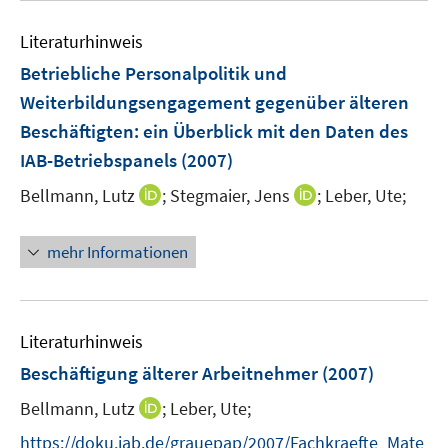
e
e
n
m
m
Literaturhinweis
F
F
Betriebliche Personalpolitik und
e
e
Weiterbildungsengagement gegenüber älteren
n
n
Beschäftigten
:
ein Überblick mit den Daten des
s
s
t
t
IAB-Betriebspanels
(2007)
e
e
I
I
Bellmann, Lutz
;
Stegmaier, Jens
;
Leber, Ute;
r
r
n
n
ö
ö
n
n
mehr Informationen
f
f
e
e
f
f
u
u
n
n
e
e
e
e
m
m
Literaturhinweis
n
n
F
F
Beschäftigung älterer Arbeitnehmer
(2007)
e
e
I
Bellmann, Lutz
;
Leber, Ute;
n
n
n
s
s
https://doku.iab.de/grauepap/2007/Fachkraefte_Mate