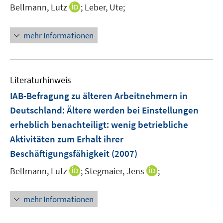
I
Bellmann, Lutz
;
Leber, Ute;
n
n
s
n
t
mehr Informationen
e
e
u
r
e
ö
m
Literaturhinweis
f
F
f
IAB-Befragung zu älteren Arbeitnehmern in
e
n
Deutschland: Ältere werden bei Einstellungen
n
e
erheblich benachteiligt
:
wenig betriebliche
s
n
t
Aktivitäten zum Erhalt ihrer
e
Beschäftigungsfähigkeit
(2007)
r
I
I
Bellmann, Lutz
;
Stegmaier, Jens
;
ö
n
n
f
n
n
f
mehr Informationen
e
e
n
u
u
e