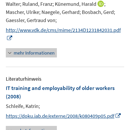
r
I
Walter;
Ruland, Franz;
Künemund, Harald
;
ö
n
Mascher, Ulrike;
Naegele, Gerhard;
Bosbach, Gerd;
f
n
Gaessler, Gertraud von;
f
e
n
http://www.vdk.de/cms/mime/2134D1231842031.pdf
u
e
I
e
n
n
m
n
F
mehr Informationen
e
e
u
n
e
s
Literaturhinweis
m
t
F
e
IT training and employability of older workers
e
r
(2008)
n
ö
Schleife, Katrin;
s
f
t
f
I
https://doku.iab.de/externe/2008/k080409p05.pdf
e
n
n
r
e
n