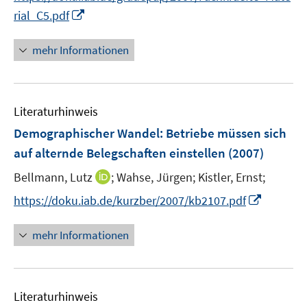
n
t
t
I
rial_C5.pdf
e
e
e
n
u
r
r
n
mehr Informationen
e
ö
ö
e
m
f
f
u
F
f
f
e
e
n
n
Literaturhinweis
m
n
e
e
F
Demographischer Wandel: Betriebe müssen sich
s
n
n
e
auf alternde Belegschaften einstellen
(2007)
t
n
e
I
Bellmann, Lutz
;
Wahse, Jürgen;
Kistler, Ernst;
s
r
n
t
I
https://doku.iab.de/kurzber/2007/kb2107.pdf
ö
n
e
n
f
e
r
n
mehr Informationen
f
u
ö
e
n
e
f
u
e
m
f
e
n
F
n
Literaturhinweis
m