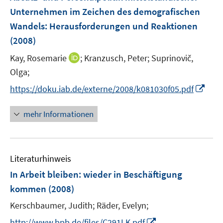
e
Unternehmen im Zeichen des demografischen
n
Wandels
:
Herausforderungen und Reaktionen
s
(2008)
t
e
I
Kay, Rosemarie
;
Kranzusch, Peter;
Suprinovič,
r
n
Olga;
ö
n
I
https://doku.iab.de/externe/2008/k081030f05.pdf
f
e
n
f
u
n
n
mehr Informationen
e
e
e
m
u
n
F
e
e
Literaturhinweis
m
n
F
In Arbeit bleiben
:
wieder in Beschäftigung
s
e
kommen
(2008)
t
n
e
Kerschbaumer, Judith;
Räder, Evelyn;
s
r
t
I
http://www.bpb.de/files/C291LK.pdf