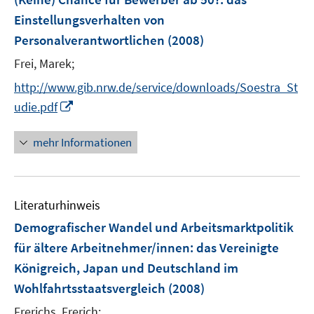
s
s
r
r
e
Einstellungsverhalten von
t
t
ö
ö
r
e
e
Personalverantwortlichen
(2008)
f
f
ö
r
r
f
f
Frei, Marek;
f
ö
ö
n
n
f
http://www.gib.nrw.de/service/downloads/Soestra_St
f
f
e
e
n
f
f
I
udie.pdf
n
n
e
n
n
n
n
e
e
n
mehr Informationen
n
n
e
u
e
Literaturhinweis
m
F
Demografischer Wandel und Arbeitsmarktpolitik
e
für ältere Arbeitnehmer/innen
:
das Vereinigte
n
Königreich, Japan und Deutschland im
s
Wohlfahrtsstaatsvergleich
(2008)
t
e
Frerichs, Frerich;