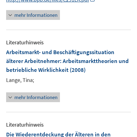
ö
e
n
f
r
n
mehr Informationen
f
ö
e
n
f
u
e
f
e
n
n
Literaturhinweis
m
e
F
Arbeitsmarkt- und Beschäftigungssituation
n
e
älterer Arbeitnehmer
:
Arbeitsmarkttheorien und
n
betriebliche Wirklichkeit
(2008)
s
t
Lange, Tina;
e
r
mehr Informationen
ö
f
f
n
Literaturhinweis
e
Die Wiederentdeckung der Älteren in den