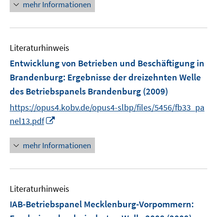
n
r
mehr Informationen
e
ö
u
f
e
f
Literaturhinweis
m
n
F
e
Entwicklung von Betrieben und Beschäftigung in
e
n
Brandenburg
:
Ergebnisse der dreizehnten Welle
n
des Betriebspanels Brandenburg
(2009)
s
t
https://opus4.kobv.de/opus4-slbp/files/5456/fb33_pa
e
I
nel13.pdf
r
n
ö
n
mehr Informationen
f
e
f
u
n
e
e
Literaturhinweis
m
n
F
IAB-Betriebspanel Mecklenburg-Vorpommern
:
e