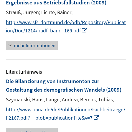
Ergebnisse aus Betriebsfallstudien
(2009)
Strauß, Jürgen;
Lichte, Rainer;
http://www.sfs-dortmund.de/odb/Repository/Publicat
I
ion/Doc/1214/badf_band_169.pdf
n
n
mehr Informationen
e
u
e
Literaturhinweis
m
F
Die Bilanzierung von Instrumenten zur
e
Gestaltung des demografischen Wandels
(2009)
n
Szymanski, Hans;
Lange, Andrea;
Berens, Tobias;
s
t
http://www.baua.de/de/Publikationen/Fachbeitraege/
e
I
F2167.pdf?__blob=publicationFile&v=7
r
n
ö
n