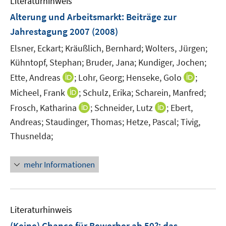
Literaturhinweis
m
n
e
e
F
Alterung und Arbeitsmarkt
:
Beiträge zur
n
n
e
Jahrestagung 2007
(2008)
s
n
t
Elsner, Eckart;
Kräußlich, Bernhard;
Wolters, Jürgen;
s
e
t
Kühntopf, Stephan;
Bruder, Jana;
Kundiger, Jochen;
r
e
I
I
Ette, Andreas
;
Lohr, Georg;
Henseke, Golo
;
ö
r
n
n
I
Micheel, Frank
;
Schulz, Erika;
Scharein, Manfred;
f
ö
n
n
n
f
I
I
Frosch, Katharina
;
Schneider, Lutz
;
Ebert,
f
e
e
n
n
n
n
Andreas;
Staudinger, Thomas;
Hetze, Pascal;
Tivig,
f
u
u
e
e
n
n
n
Thusnelda;
e
e
u
n
e
e
e
m
m
e
u
u
n
F
F
mehr Informationen
m
e
e
e
e
F
m
m
n
n
e
F
F
s
s
n
e
e
Literaturhinweis
t
t
s
n
n
e
e
(Keine) Chance für Bewerber ab 50?
t
:
das