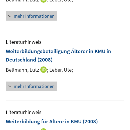
e
n
r
n
mehr Informationen
ö
e
f
u
f
e
n
m
Literaturhinweis
e
F
Weiterbildungsbeteiligung Älterer in KMU in
n
e
Deutschland
(2008)
n
s
I
Bellmann, Lutz
;
Leber, Ute;
t
n
e
n
mehr Informationen
r
e
ö
u
f
e
f
m
Literaturhinweis
n
F
Weiterbildung für Ältere in KMU
(2008)
e
e