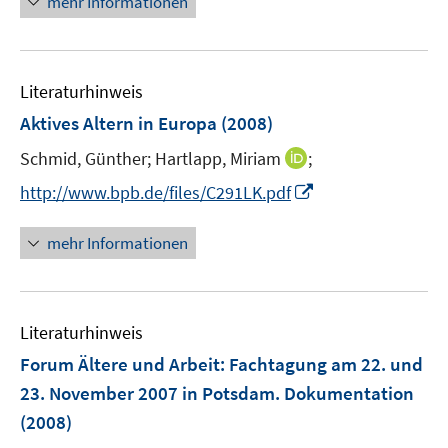
mehr Informationen
ö
n
e
f
u
f
e
n
Literaturhinweis
m
e
F
Aktives Altern in Europa
(2008)
n
e
I
Schmid, Günther;
Hartlapp, Miriam
;
n
n
s
I
http://www.bpb.de/files/C291LK.pdf
n
t
n
e
e
n
mehr Informationen
u
r
e
e
ö
u
m
f
e
F
Literaturhinweis
f
m
e
n
F
Forum Ältere und Arbeit
:
Fachtagung am 22. und
n
e
e
23. November 2007 in Potsdam. Dokumentation
s
n
n
(2008)
t
s
e