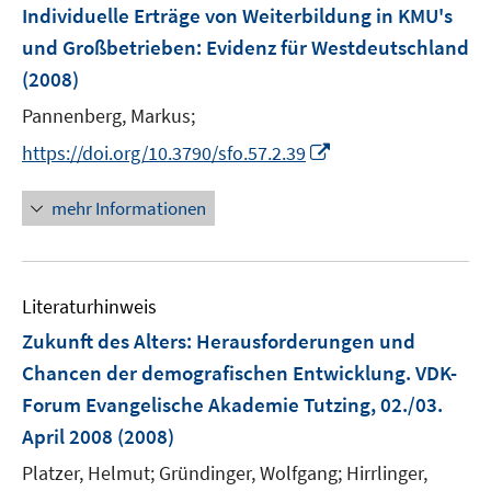
F
Individuelle Erträge von Weiterbildung in KMU's
s
s
e
und Großbetrieben
:
Evidenz für Westdeutschland
t
t
n
e
e
(2008)
s
r
r
t
Pannenberg, Markus;
ö
ö
e
I
https://doi.org/10.3790/sfo.57.2.39
f
f
r
n
f
f
ö
n
n
n
mehr Informationen
f
e
e
e
f
u
n
n
n
e
e
Literaturhinweis
m
n
F
Zukunft des Alters
:
Herausforderungen und
e
Chancen der demografischen Entwicklung. VDK-
n
Forum Evangelische Akademie Tutzing, 02./03.
s
April 2008
(2008)
t
e
Platzer, Helmut;
Gründinger, Wolfgang;
Hirrlinger,