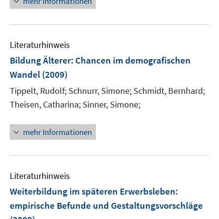
mehr Informationen
f
e
f
u
n
e
e
Literaturhinweis
m
n
F
Bildung Älterer
:
Chancen im demografischen
e
Wandel
(2009)
n
Tippelt, Rudolf;
Schnurr, Simone;
Schmidt, Bernhard;
s
t
Theisen, Catharina;
Sinner, Simone;
e
r
mehr Informationen
ö
f
f
n
Literaturhinweis
e
Weiterbildung im späteren Erwerbsleben
:
n
empirische Befunde und Gestaltungsvorschläge