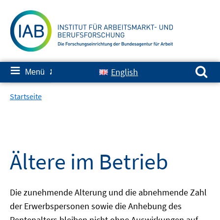
Springe
zum
Inhalt
Suchen nach:
≡
English
Menü
✘
Startseite
Ältere im Betrieb
Die zunehmende Alterung und die abnehmende Zahl
der Erwerbspersonen sowie die Anhebung des
Rentenalters bleiben nicht ohne Auswirkungen auf