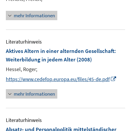
r
ö
mehr Informationen
f
f
n
e
Literaturhinweis
n
Aktives Altern in einer alternden Gesellschaft:
Weiterbildung in jedem Alter
(2008)
Hessel, Roger;
I
https://www.cedefop.europa.eu/files/45-de.pdf
n
n
mehr Informationen
e
u
e
Literaturhinweis
m
F
Absatz- und Personalpolitik mittelständischer