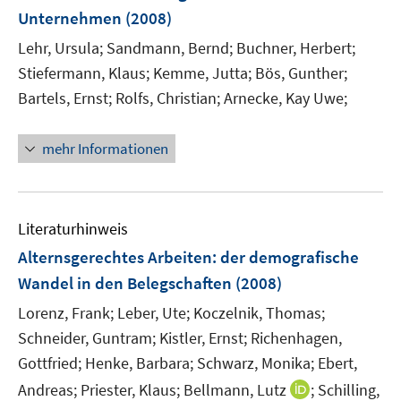
n
Unternehmen
(2008)
Lehr, Ursula;
Sandmann, Bernd;
Buchner, Herbert;
Stiefermann, Klaus;
Kemme, Jutta;
Bös, Gunther;
Bartels, Ernst;
Rolfs, Christian;
Arnecke, Kay Uwe;
mehr Informationen
Literaturhinweis
Alternsgerechtes Arbeiten
:
der demografische
Wandel in den Belegschaften
(2008)
Lorenz, Frank;
Leber, Ute;
Koczelnik, Thomas;
Schneider, Guntram;
Kistler, Ernst;
Richenhagen,
Gottfried;
Henke, Barbara;
Schwarz, Monika;
Ebert,
I
Andreas;
Priester, Klaus;
Bellmann, Lutz
;
Schilling,