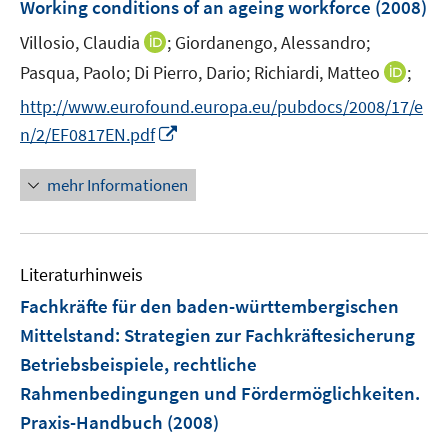
Working conditions of an ageing workforce
(2008)
e
e
I
Villosio, Claudia
;
Giordanengo, Alessandro;
n
n
n
s
I
Pasqua, Paolo;
Di Pierro, Dario;
Richiardi, Matteo
;
n
t
n
http://www.eurofound.europa.eu/pubdocs/2008/17/e
e
e
n
I
n/2/EF0817EN.pdf
u
r
e
n
e
ö
u
n
mehr Informationen
m
f
e
e
F
f
m
u
e
n
F
e
n
e
e
Literaturhinweis
m
s
n
n
F
Fachkräfte für den baden-württembergischen
t
s
e
e
Mittelstand
:
Strategien zur Fachkräftesicherung
t
n
r
e
Betriebsbeispiele, rechtliche
s
ö
r
Rahmenbedingungen und Fördermöglichkeiten.
t
f
ö
e
Praxis-Handbuch
(2008)
f
f
r