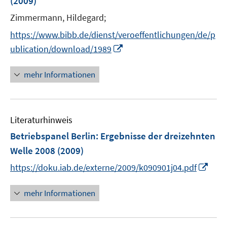
(2009)
Zimmermann, Hildegard;
https://www.bibb.de/dienst/veroeffentlichungen/de/p
I
ublication/download/1989
n
n
mehr Informationen
e
u
e
Literaturhinweis
m
F
Betriebspanel Berlin
:
Ergebnisse der dreizehnten
e
Welle 2008
(2009)
n
I
https://doku.iab.de/externe/2009/k090901j04.pdf
s
n
t
n
mehr Informationen
e
e
r
u
ö
e