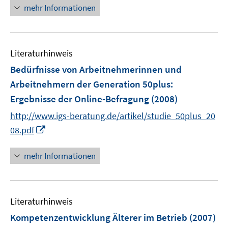
n
mehr Informationen
e
e
n
u
e
Literaturhinweis
m
F
Bedürfnisse von Arbeitnehmerinnen und
e
Arbeitnehmern der Generation 50plus
:
n
Ergebnisse der Online-Befragung
(2008)
s
t
http://www.igs-beratung.de/artikel/studie_50plus_20
e
I
08.pdf
r
n
ö
n
mehr Informationen
f
e
f
u
n
e
e
Literaturhinweis
m
n
F
Kompetenzentwicklung Älterer im Betrieb
(2007)
e