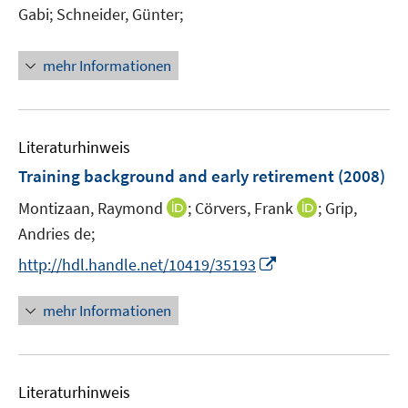
n
Gabi;
Schneider, Günter;
n
e
mehr Informationen
u
e
m
F
Literaturhinweis
e
Training background and early retirement
(2008)
n
s
I
I
Montizaan, Raymond
;
Cörvers, Frank
;
Grip,
t
n
n
Andries de;
e
n
n
I
http://hdl.handle.net/10419/35193
r
e
e
n
ö
u
u
n
mehr Informationen
f
e
e
e
f
m
m
u
n
F
F
e
e
e
e
Literaturhinweis
m
n
n
n