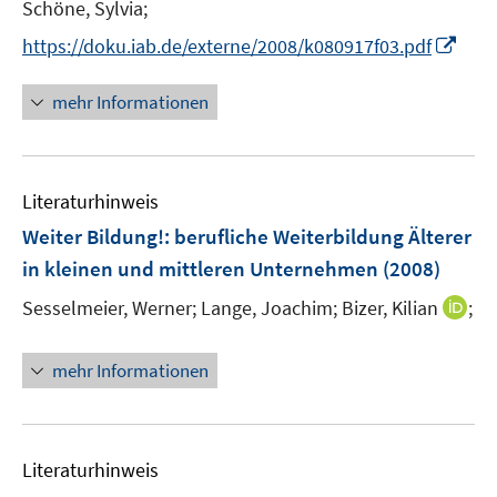
t
Schöne, Sylvia;
r
e
I
https://doku.iab.de/externe/2008/k080917f03.pdf
ö
r
n
f
ö
n
mehr Informationen
f
f
e
n
f
u
e
n
e
n
e
Literaturhinweis
m
n
F
Weiter Bildung!
:
berufliche Weiterbildung Älterer
e
in kleinen und mittleren Unternehmen
(2008)
n
I
Sesselmeier, Werner;
Lange, Joachim;
Bizer, Kilian
;
s
n
t
n
e
mehr Informationen
e
r
u
ö
e
f
m
f
Literaturhinweis
F
n