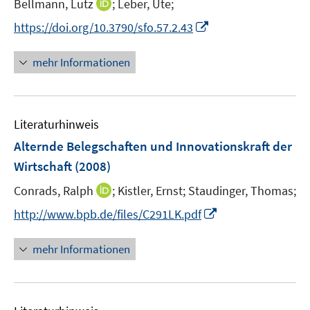
I
Bellmann, Lutz
n
;
Leber, Ute;
n
n
s
I
https://doi.org/10.3790/sfo.57.2.43
n
t
n
e
e
n
mehr Informationen
u
r
e
e
ö
u
m
f
e
F
f
Literaturhinweis
m
e
n
F
Alternde Belegschaften und Innovationskraft der
n
e
e
Wirtschaft
(2008)
s
n
n
t
I
Conrads, Ralph
;
Kistler, Ernst;
Staudinger, Thomas;
s
e
n
t
I
http://www.bpb.de/files/C291LK.pdf
r
n
e
n
ö
e
r
n
mehr Informationen
f
u
ö
e
f
e
f
u
n
m
f
e
e
F
n