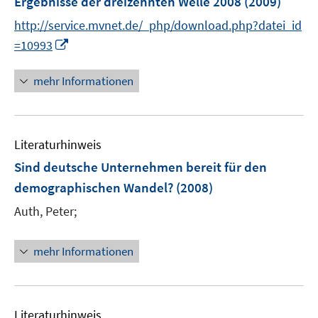
Ergebnisse der dreizehnten Welle 2008
(2009)
n
http://service.mvnet.de/_php/download.php?datei_id
s
I
t
=10993
n
e
n
r
mehr Informationen
e
ö
u
f
e
f
Literaturhinweis
m
n
F
e
Sind deutsche Unternehmen bereit für den
e
n
demographischen Wandel?
(2008)
n
Auth, Peter;
s
t
e
mehr Informationen
r
ö
f
Literaturhinweis
f