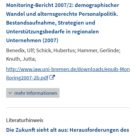
e
e
F
Monitoring-Bericht 2007/2
:
demographischer
n
n
e
Wandel und alternsgerechte Personalpolitik.
s
n
Bestandsaufnahme, Strategien und
t
s
e
Unterstützungsbedarfe in regionalen
t
r
e
Unternehmen
(2007)
ö
r
Benedix, Ulf;
Schick, Hubertus;
Hammer, Gerlinde;
f
ö
Knuth, Jutta;
f
f
n
f
http://www.iaw.uni-bremen.de/downloads/equib-Mon
e
n
I
itoring2007-2b.pdf
n
e
n
n
n
mehr Informationen
e
u
e
Literaturhinweis
m
F
Die Zukunft sieht alt aus
:
Herausforderungen des
e