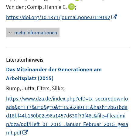
ö
r
n
f
f
I
Van den;
Comijs, Hannie C.
;
f
ö
n
n
n
n
f
I
f
https://doi.org/10.1371/journal.pone.0119192
e
e
e
n
n
n
f
u
n
n
e
e
n
n
mehr Informationen
e
u
n
e
e
m
e
u
n
F
m
e
e
F
Literaturhinweis
m
n
e
F
Das Miteinander der Generationen am
s
n
e
t
Arbeitsplatz
(2015)
s
n
e
t
Rump, Jutta;
Eiters, Silke;
s
r
e
t
https://www.dza.de/index.php?eID=tx_securedownlo
ö
r
e
f
ads&p=117&u=0&g=0&t=1556280111&hash=2b61bda
ö
r
f
d18bf44b160b02e96a1457d630f73f46c&file=fileadmi
f
ö
n
f
n/dza/pdf/Heft_01_2015_Januar_Februar_2015_gesa
f
e
n
I
mt.pdf
f
n