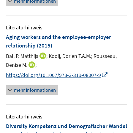
mehr Informationen
f
e
e
n
m
u
e
F
e
n
e
Literaturhinweis
m
n
F
Aging workers and the employee-employer
s
e
relationship
(2015)
t
n
e
I
Bal, P. Matthijs
;
Kooij, Dorien T.A.M.;
Rousseau,
s
r
n
t
I
Denise M.
;
ö
n
e
n
f
I
https://doi.org/10.1007/978-3-319-08007-9
e
r
n
f
n
u
ö
e
n
n
mehr Informationen
e
f
u
e
e
m
f
e
n
u
F
n
m
e
e
e
F
Literaturhinweis
m
n
n
e
F
Diversity Kompetenz und Demografischer Wandel
s
n
e