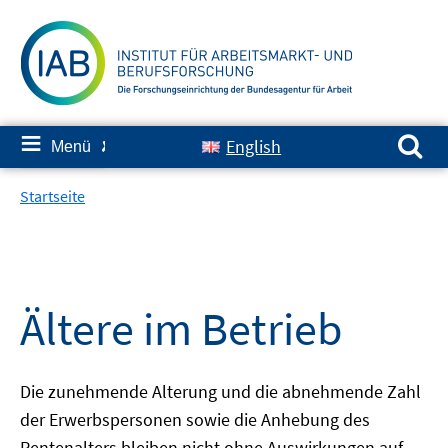
Springe
zum
Inhalt
Suchen nach:
≡
English
Menü
✘
Startseite
Ältere im Betrieb
Die zunehmende Alterung und die abnehmende Zahl
der Erwerbspersonen sowie die Anhebung des
Rentenalters bleiben nicht ohne Auswirkungen auf