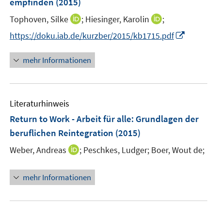
empfinden
(2015)
t
r
r
e
I
I
Tophoven, Silke
;
Hiesinger, Karolin
;
ö
ö
r
n
n
f
f
I
https://doku.iab.de/kurzber/2015/kb1715.pdf
ö
n
n
f
f
n
f
e
e
n
n
n
mehr Informationen
f
u
u
e
e
e
n
e
e
n
n
u
e
m
m
e
n
F
F
Literaturhinweis
m
e
e
F
Return to Work - Arbeit für alle
:
Grundlagen der
n
n
e
beruflichen Reintegration
(2015)
s
s
n
t
t
I
Weber, Andreas
;
Peschkes, Ludger;
Boer, Wout de;
s
e
e
n
t
r
r
n
e
mehr Informationen
ö
ö
e
r
f
f
u
ö
f
f
e
f
n
n