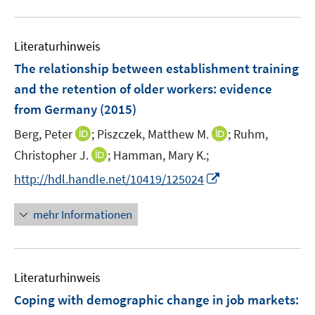
f
e
u
e
n
m
e
n
e
F
Literaturhinweis
m
n
e
F
The relationship between establishment training
n
e
and the retention of older workers
:
evidence
s
n
from Germany
(2015)
t
s
e
t
I
I
Berg, Peter
;
Piszczek, Matthew M.
;
Ruhm,
r
e
n
n
I
Christopher J.
;
Hamman, Mary K.;
ö
r
n
n
n
f
I
http://hdl.handle.net/10419/125024
ö
e
e
n
f
n
f
u
u
e
n
n
mehr Informationen
f
e
e
u
e
e
n
m
m
e
n
u
e
F
F
m
e
n
e
e
F
Literaturhinweis
m
n
n
e
F
Coping with demographic change in job markets
:
s
s
n
e