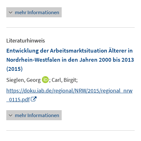
e
n
n
n
n
e
mehr Informationen
e
n
u
e
Literaturhinweis
m
F
Entwicklung der Arbeitsmarktsituation Älterer in
e
Nordrhein-Westfalen in den Jahren 2000 bis 2013
n
(2015)
s
t
I
Sieglen, Georg
;
Carl, Birgit;
e
n
https://doku.iab.de/regional/NRW/2015/regional_nrw
r
n
I
_0115.pdf
ö
e
n
f
u
n
mehr Informationen
f
e
e
n
m
u
e
F
e
n
e