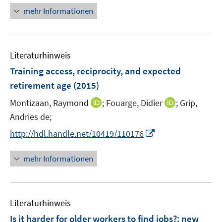
ö
ö
r
f
f
mehr Informationen
f
f
ö
n
n
f
f
f
e
e
n
n
f
n
n
e
e
n
Literaturhinweis
n
n
e
Training access, reciprocity, and expected
n
retirement age
(2015)
I
I
Montizaan, Raymond
;
Fouarge, Didier
;
Grip,
n
n
Andries de;
n
n
I
http://hdl.handle.net/10419/110176
e
e
n
u
u
n
mehr Informationen
e
e
e
m
m
u
F
F
e
e
e
Literaturhinweis
m
n
n
F
Is it harder for older workers to find jobs?
:
new
s
s