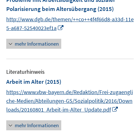
Polarisierung beim Altersübergang
(2015)
http://www.dgb.de/themen/++co++4f4f66d8-a33d-11e
I
5-a687-52540023ef1a
n
n
mehr Informationen
e
u
e
Literaturhinweis
m
F
Arbeit im Alter
(2015)
e
https://www.vbw-bayern.de/Redaktion/Frei-zugaengli
n
che-Medien/Abteilungen-GS/Sozialpolitik/2016/Down
s
I
loads/20160801_Arbeit-im-Alter_Update.pdf
t
n
e
n
r
mehr Informationen
e
ö
u
f