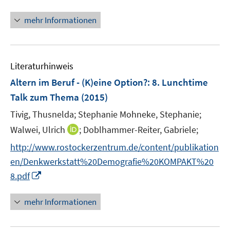
n
e
n
ö
e
r
n
mehr Informationen
f
u
ö
e
f
e
f
u
n
m
f
e
e
F
n
Literaturhinweis
m
n
e
e
F
Altern im Beruf - (K)eine Option?
:
8. Lunchtime
n
n
e
Talk zum Thema
(2015)
s
n
t
Tivig, Thusnelda;
Stephanie Mohneke, Stephanie;
s
e
t
I
Walwei, Ulrich
;
Doblhammer-Reiter, Gabriele;
r
e
n
http://www.rostockerzentrum.de/content/publikation
ö
r
n
f
en/Denkwerkstatt%20Demografie%20KOMPAKT%20
ö
e
f
I
8.pdf
f
u
n
n
f
e
e
n
mehr Informationen
n
m
n
e
e
F
u
n
e