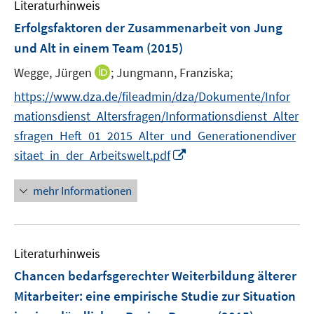
m
f
Literaturhinweis
e
e
F
n
Erfolgsfaktoren der Zusammenarbeit von Jung
n
n
e
e
und Alt in einem Team
(2015)
n
n
s
I
Wegge, Jürgen
;
Jungmann, Franziska;
t
n
https://www.dza.de/fileadmin/dza/Dokumente/Infor
e
n
mationsdienst_Altersfragen/Informationsdienst_Alter
r
e
sfragen_Heft_01_2015_Alter_und_Generationendiver
ö
u
I
f
sitaet_in_der_Arbeitswelt.pdf
e
n
f
m
n
n
F
mehr Informationen
e
e
e
u
n
n
e
s
Literaturhinweis
m
t
F
e
Chancen bedarfsgerechter Weiterbildung älterer
e
r
Mitarbeiter
:
eine empirische Studie zur Situation
n
ö