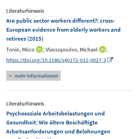
e
n
Literaturhinweis
m
s
F
Are public sector workers different?
:
cross-
t
e
e
European evidence from elderly workers and
n
r
retirees
(2015)
s
ö
t
I
I
Tonin, Mirco
;
Vlassopoulos, Michael
;
f
e
n
n
f
I
https://doi.org/10.1186/s40172-015-0027-3
r
n
n
n
n
ö
e
e
e
n
mehr Informationen
f
u
u
n
e
f
e
e
u
n
m
m
e
e
F
F
Literaturhinweis
m
n
e
e
F
Psychosoziale Arbeitsbelastungen und
n
n
e
Gesundheit: Wie ältere Beschäftigte
s
s
n
Arbeitsanforderungen und Belohnungen
t
t
s
e
e