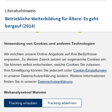
e
f
Literaturhinweis
m
n
F
e
Betriebliche Weiterbildung für Ältere: Es geht
e
n
bergauf
(2014)
n
I
I
Bellmann, Lutz
;
Dummert, Sandra
;
Leber, Ute;
s
n
n
t
I
https://doi.org/10.3278/IFO1401W052
Verwendung von Cookies und anderen Technologien
n
n
e
n
https://doku.iab.de/forum/2014/Forum1_2014_Bellm
e
e
r
n
Wir möchten unsere Online-Angebote auf Ihre Bedürfnisse
I
ann_Dummert_Leber.pdf
u
u
ö
anpassen. Zu diesem Zweck setzen wir sogenannte Cookies ein.
e
n
e
e
f
Sie können selbst entscheiden, welche Cookies Sie zulassen.
u
n
mehr Informationen
m
m
f
Ihre Einwilligung können Sie jederzeit unter
Cookie-Einstellungen
e
e
F
F
in unserer Datenschutzerklärung ändern. Weitere Informationen
n
m
u
e
e
finden Sie in unserer
Datenschutzerklärung
.
e
F
e
n
n
n
e
Literaturhinweis
m
Webanalysetool Matomo
s
s
n
F
Arbeitsbelastungen im letzten Beruf und
t
t
s
Tracking erlauben
Tracking ablehnen
e
e
e
Verrentungszeitpunkt
:
Beschleunigen hohe
t
n