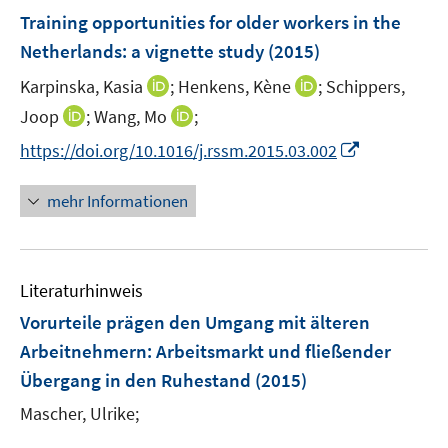
e
e
e
F
Training opportunities for older workers in the
n
n
n
e
Netherlands
:
a vignette study
(2015)
s
s
n
t
t
I
I
Karpinska, Kasia
;
Henkens, Kène
;
Schippers,
s
e
e
n
n
t
I
I
Joop
;
Wang, Mo
;
r
r
n
n
e
n
n
I
https://doi.org/10.1016/j.rssm.2015.03.002
ö
ö
e
e
r
n
n
n
f
f
u
u
ö
e
e
n
f
f
mehr Informationen
e
e
f
u
u
e
n
n
m
m
f
e
e
u
e
e
F
F
n
m
m
e
n
n
e
e
e
F
F
Literaturhinweis
m
n
n
n
e
e
F
Vorurteile prägen den Umgang mit älteren
s
s
n
n
e
t
t
Arbeitnehmern
:
Arbeitsmarkt und fließender
s
s
n
e
e
Übergang in den Ruhestand
t
t
(2015)
s
r
r
e
e
t
Mascher, Ulrike;
ö
ö
r
r
e
f
f