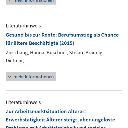
mehr Informationen
e
u
e
Literaturhinweis
m
F
Gesund bis zur Rente
:
Berufsumstieg als Chance
e
für ältere Beschäftigte
(2015)
n
Zieschang, Hanna;
Buschner, Stefan;
Bräunig,
s
t
Dietmar;
e
r
mehr Informationen
ö
f
f
n
Literaturhinweis
e
Zur Arbeitsmarktsituation Älterer
:
n
Erwerbstätigkeit Älterer steigt, aber ungelöste
Probleme mit Arbeitslosigkeit und sozialer