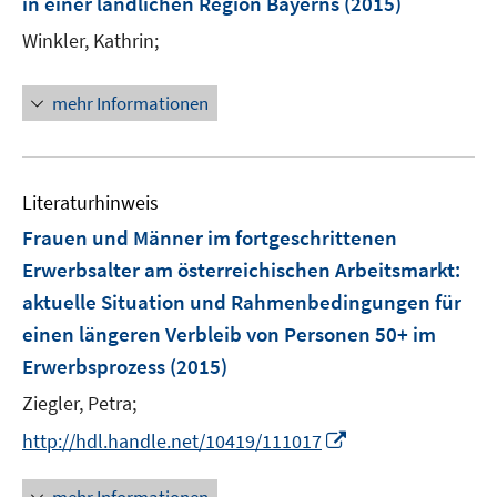
in einer ländlichen Region Bayerns
(2015)
s
f
t
Winkler, Kathrin;
f
e
n
r
e
mehr Informationen
ö
n
f
f
n
Literaturhinweis
e
Frauen und Männer im fortgeschrittenen
n
Erwerbsalter am österreichischen Arbeitsmarkt
:
aktuelle Situation und Rahmenbedingungen für
einen längeren Verbleib von Personen 50+ im
Erwerbsprozess
(2015)
Ziegler, Petra;
I
http://hdl.handle.net/10419/111017
n
n