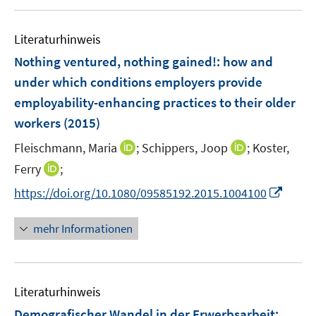
e
u
m
e
F
Literaturhinweis
m
e
F
Nothing ventured, nothing gained!
:
how and
n
e
under which conditions employers provide
s
n
employability-enhancing practices to their older
t
s
e
workers
(2015)
t
r
e
I
I
Fleischmann, Maria
;
Schippers, Joop
;
Koster,
ö
r
n
n
I
Ferry
;
f
ö
n
n
n
f
I
f
https://doi.org/10.1080/09585192.2015.1004100
e
e
n
n
n
f
u
u
e
e
n
n
mehr Informationen
e
e
u
n
e
e
m
m
e
u
n
F
F
m
e
e
e
F
Literaturhinweis
m
n
n
e
F
Demografischer Wandel in der Erwerbsarbeit
: