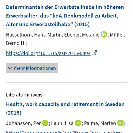
n
F
Determinanten der Erwerbsteilhabe im höheren
e
Erwerbsalter
:
das "lidA-Denkmodell zu Arbeit,
n
Alter und Erwerbsteilhabe"
(2015)
s
t
I
Hasselhorn, Hans-Martin;
Ebener, Melanie
;
Müller,
e
n
Bernd H.;
r
n
I
https://doi.org/10.1515/zsr-2015-0404
ö
e
n
f
u
n
mehr Informationen
f
e
e
n
m
u
e
F
e
n
e
Literaturhinweis
m
n
F
Health, work capacity and retirement in Sweden
s
e
(2015)
t
n
e
I
I
I
Johansson, Per
;
Laun, Lisa
;
Palme, Mårten
;
s
r
n
n
n
t