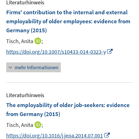
Literaturhinweis
m
n
F
Firms' contribution to the internal and external
s
e
employability of older employees
:
evidence from
t
n
e
Germany
(2015)
s
r
t
I
Tisch, Anita
;
ö
e
n
I
f
https://doi.org/10.1007/s10433-014-0323-y
r
n
n
f
ö
e
n
n
mehr Informationen
f
u
e
e
f
e
u
n
n
m
e
e
F
Literaturhinweis
m
n
e
F
The employability of older job-seekers
:
evidence
n
e
from Germany
(2015)
s
n
t
I
Tisch, Anita
;
s
e
n
t
I
https://doi.org/10.1016/j.jeoa.2014.07.001
r