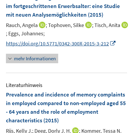
e
im fortgeschrittenen Erwerbsalter
:
eine Studie
n
mit neuen Analysemöglichkeiten
(2015)
s
t
I
I
Rauch, Angela
;
Tophoven, Silke
;
Tisch, Anita
e
n
n
;
Eggs, Johannes;
I
r
n
n
n
I
https://doi.org/10.5771/0342-300X-2015-3-212
ö
e
e
n
n
f
u
u
e
n
mehr Informationen
f
e
e
u
e
n
m
m
e
u
e
F
F
m
e
n
e
e
F
Literaturhinweis
m
n
n
e
F
Prevalence and incidence of memory complaints
s
s
n
e
in employed compared to non-employed aged 55
t
t
s
n
e
e
- 64 years and the role of employment
t
s
r
r
e
characteristics
(2015)
t
ö
ö
r
e
I
Rijs, Kelly J.;
Deeg, Dorly J. H.
;
Kommer, Tessa N.
f
f