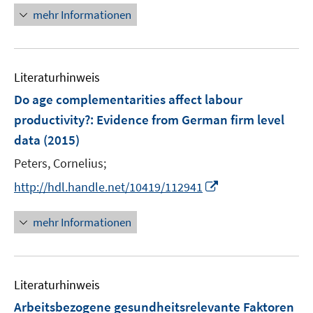
ö
mehr Informationen
f
f
f
f
n
n
n
f
e
e
e
n
n
n
n
e
Literaturhinweis
n
Do age complementarities affect labour
productivity?
:
Evidence from German firm level
data
(2015)
Peters, Cornelius;
I
http://hdl.handle.net/10419/112941
n
n
mehr Informationen
e
u
e
Literaturhinweis
m
F
Arbeitsbezogene gesundheitsrelevante Faktoren