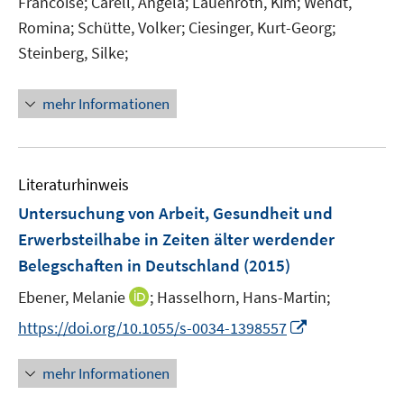
Francoise;
Carell, Angela;
Lauenroth, Kim;
Wendt,
f
Romina;
Schütte, Volker;
Ciesinger, Kurt-Georg;
f
Steinberg, Silke;
n
e
n
mehr Informationen
Literaturhinweis
Untersuchung von Arbeit, Gesundheit und
Erwerbsteilhabe in Zeiten älter werdender
Belegschaften in Deutschland
(2015)
I
Ebener, Melanie
;
Hasselhorn, Hans-Martin;
n
I
https://doi.org/10.1055/s-0034-1398557
n
n
e
n
mehr Informationen
u
e