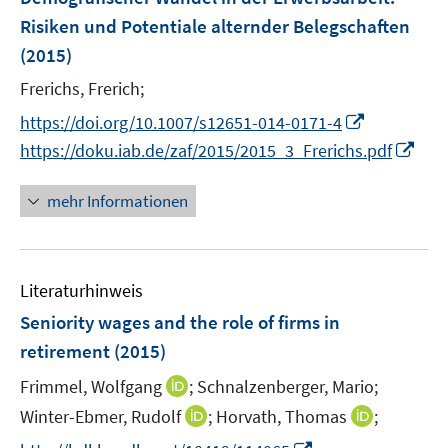
s
s
n
e
t
t
Risiken und Potentiale alternder Belegschaften
s
n
e
e
(2015)
t
s
r
r
e
t
Frerichs, Frerich;
ö
ö
r
e
I
f
f
https://doi.org/10.1007/s12651-014-0171-4
ö
r
n
f
f
I
https://doku.iab.de/zaf/2015/2015_3_Frerichs.pdf
f
ö
n
n
n
n
f
f
e
e
e
n
n
mehr Informationen
f
u
n
n
e
e
n
e
u
n
e
m
e
n
F
Literaturhinweis
m
e
F
Seniority wages and the role of firms in
n
e
retirement
(2015)
s
n
t
I
Frimmel, Wolfgang
;
Schnalzenberger, Mario;
s
e
n
t
I
I
Winter-Ebmer, Rudolf
;
Horvath, Thomas
;
r
n
e
n
n
I