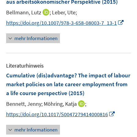
t
aus arbeitsökonomischer Perspektive
(2015)
s
n
e
t
I
Bellmann, Lutz
;
Leber, Ute;
s
r
e
n
t
I
https://doi.org/10.1007/978-3-658-08003-7_13-1
ö
r
n
e
n
f
ö
e
r
n
f
mehr Informationen
f
u
ö
e
n
f
e
f
u
e
n
m
f
e
n
e
F
n
Literaturhinweis
m
n
e
e
F
Cumulative (dis)advantage? The impact of labour
n
n
e
market policies on late career employment from
s
n
a life course perspective
t
(2015)
s
e
t
I
Bennett, Jenny;
Möhring, Katja
;
r
e
n
I
https://doi.org/10.1017/S0047279414000816
ö
r
n
n
f
ö
e
n
f
mehr Informationen
f
u
e
n