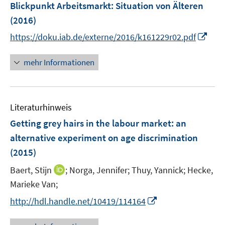
F
n
Blickpunkt Arbeitsmarkt: Situation von Älteren
n
e
e
(2016)
n
n
I
https://doku.iab.de/externe/2016/k161229r02.pdf
s
n
t
n
mehr Informationen
e
e
r
u
ö
e
f
Literaturhinweis
m
f
F
Getting grey hairs in the labour market
:
an
n
e
e
alternative experiment on age discrimination
n
n
(2015)
s
t
I
Baert, Stijn
;
Norga, Jennifer;
Thuy, Yannick;
Hecke,
e
n
Marieke Van;
r
n
I
http://hdl.handle.net/10419/114164
ö
e
n
f
u
n