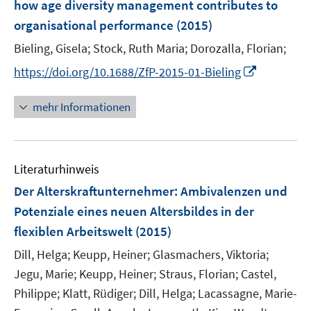
t
t
how age diversity management contributes to
s
n
e
e
organisational performance
t
(2015)
s
r
r
e
t
Bieling, Gisela;
Stock, Ruth Maria;
Dorozalla, Florian;
ö
ö
r
e
I
f
f
https://doi.org/10.1688/ZfP-2015-01-Bieling
ö
r
n
f
f
f
ö
n
n
n
mehr Informationen
f
f
e
e
e
n
f
u
n
n
e
n
e
n
e
Literaturhinweis
m
n
F
Der Alterskraftunternehmer
:
Ambivalenzen und
e
Potenziale eines neuen Altersbildes in der
n
flexiblen Arbeitswelt
(2015)
s
t
Dill, Helga;
Keupp, Heiner;
Glasmachers, Viktoria;
e
Jegu, Marie;
Keupp, Heiner;
Straus, Florian;
Castel,
r
Philippe;
Klatt, Rüdiger;
Dill, Helga;
Lacassagne, Marie-
ö