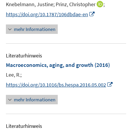
I
Knebelmann, Justine;
Prinz, Christopher
;
n
I
https://doi.org/10.1787/106dbdae-en
n
n
e
n
mehr Informationen
u
e
e
u
m
e
F
Literaturhinweis
m
e
F
Macroeconomics, aging, and growth
(2016)
n
e
Lee, R.;
s
n
t
I
s
https://doi.org/10.1016/bs.hespa.2016.05.002
e
n
t
r
n
e
mehr Informationen
ö
e
r
f
u
ö
f
e
f
n
Literaturhinweis
m
f
e