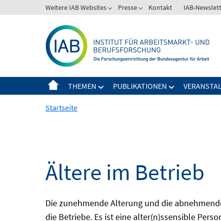
Springe
Weitere IAB Websites
Presse
Kontakt
IAB-Newslet
zum
Inhalt
THEMEN
PUBLIKATIONEN
VERANSTA
Startseite
Ältere im Betrieb
Die zunehmende Alterung und die abnehmende 
die Betriebe. Es ist eine alter(n)ssensible Pers