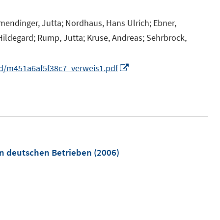
f
mendinger, Jutta;
Nordhaus, Hans Ulrich;
Ebner,
n
e
ildegard;
Rump, Jutta;
Kruse, Andreas;
Sehrbrock,
n
I
ad/m451a6af5f38c7_verweis1.pdf
n
n
e
u
e
m
in deutschen Betrieben
(2006)
F
e
n
s
t