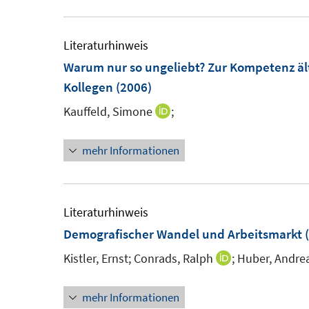
n
Literaturhinweis
Warum nur so ungeliebt? Zur Kompetenz ält
Kollegen
(2006)
Kauffeld, Simone
;
I
n
mehr Informationen
n
e
u
e
Literaturhinweis
m
Demografischer Wandel und Arbeitsmarkt
(
F
Kistler, Ernst;
Conrads, Ralph
;
Huber, Andrea
I
e
n
n
mehr Informationen
n
s