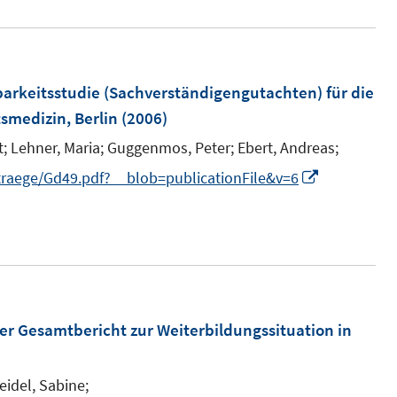
n
arkeitsstudie (Sachverständigengutachten) für die
smedizin, Berlin
(2006)
;
Lehner, Maria;
Guggenmos, Peter;
Ebert, Andreas;
I
traege/Gd49.pdf?__blob=publicationFile&v=6
n
n
e
u
e
m
ter Gesamtbericht zur Weiterbildungssituation in
F
e
eidel, Sabine;