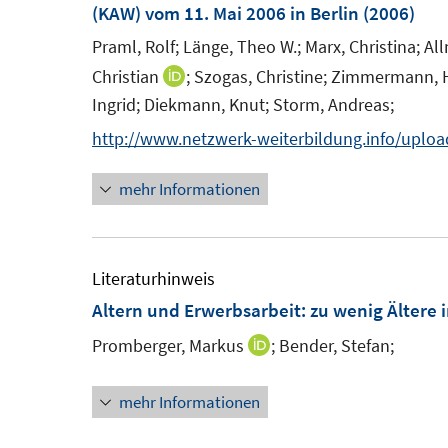
(KAW) vom 11. Mai 2006 in Berlin
(2006)
Praml, Rolf;
Länge, Theo W.;
Marx, Christina;
All
Christian
;
Szogas, Christine;
Zimmermann, H
I
Ingrid;
Diekmann, Knut;
Storm, Andreas;
n
n
http://www.netzwerk-weiterbildung.info/uplo
e
mehr Informationen
u
e
m
F
Literaturhinweis
e
Altern und Erwerbsarbeit
:
zu wenig Ältere 
n
Promberger, Markus
;
Bender, Stefan;
I
s
n
t
mehr Informationen
n
e
e
r