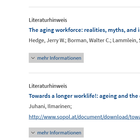
e
u
e
Literaturhinweis
m
The aging workforce
:
realities, myths, and 
F
Hedge, Jerry W.;
Borman, Walter C.;
Lammlein, S
e
n
mehr Informationen
s
t
e
Literaturhinweis
r
Towards a longer worklife!
:
ageing and the 
ö
Juhani, Ilmarinen;
f
f
http://www.sopol.at/document/download/towa
n
mehr Informationen
e