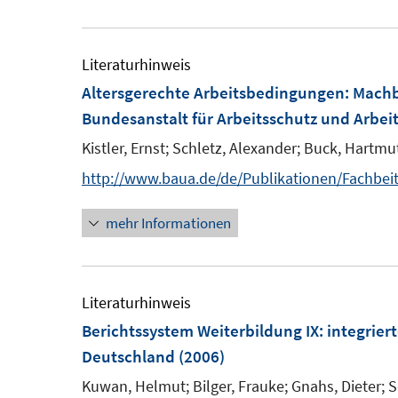
e
t
u
e
e
Literaturhinweis
r
m
Altersgerechte Arbeitsbedingungen
:
Machb
ö
F
Bundesanstalt für Arbeitsschutz und Arbeit
f
e
f
Kistler, Ernst;
Schletz, Alexander;
Buck, Hartmut
n
n
http://www.baua.de/de/Publikationen/Fachbei
s
e
t
n
mehr Informationen
e
r
ö
Literaturhinweis
f
Berichtssystem Weiterbildung IX
:
integrier
f
Deutschland
(2006)
n
e
Kuwan, Helmut;
Bilger, Frauke;
Gnahs, Dieter;
S