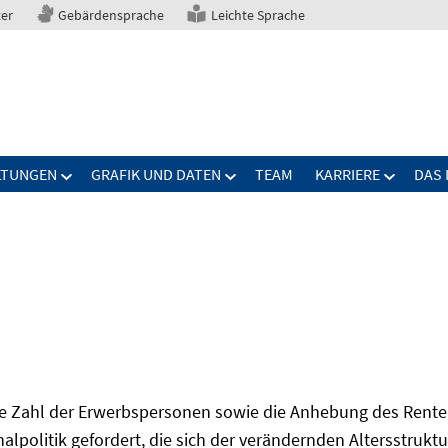
ter
Gebärdensprache
Leichte Sprache
LTUNGEN
GRAFIK UND DATEN
TEAM
KARRIERE
DAS 
Zahl der Erwerbspersonen sowie die Anhebung des Renten
onalpolitik gefordert, die sich der verändernden Altersstruktu