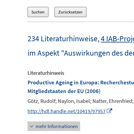
234 Literaturhinweise
,
4 IAB-Proj
im Aspekt "Auswirkungen des d
Literaturhinweis
Productive Ageing in Europa
:
Recherchestu
Mitgliedstaaten der EU
(2006)
Götz, Rudolf;
Naylon, Isabel;
Natter, Ehrenfried;
I
http://hdl.handle.net/10419/97957
n
mehr Informationen
n