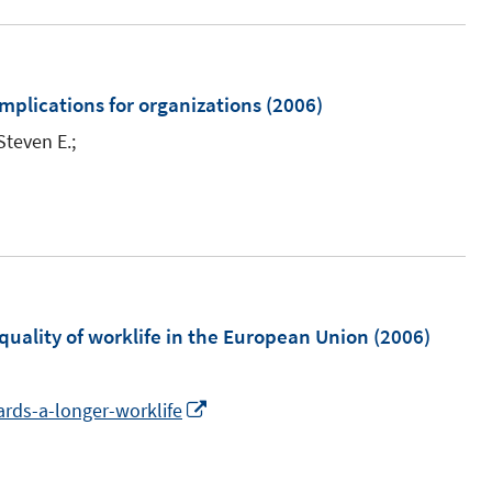
implications for organizations
(2006)
teven E.;
quality of worklife in the European Union
(2006)
I
rds-a-longer-worklife
n
n