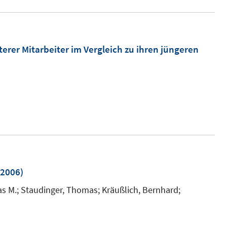
e
u
e
m
erer Mitarbeiter im Vergleich zu ihren jüngeren
F
e
n
s
t
e
r
ö
2006)
f
f
s M.;
Staudinger, Thomas;
Kräußlich, Bernhard;
n
e