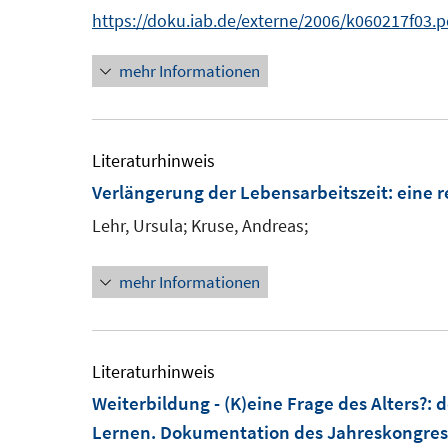
n
https://doku.iab.de/externe/2006/k060217f03.p
mehr Informationen
Literaturhinweis
Verlängerung der Lebensarbeitszeit
:
eine r
Lehr, Ursula;
Kruse, Andreas;
mehr Informationen
Literaturhinweis
Weiterbildung - (K)eine Frage des Alters?
:
d
Lernen. Dokumentation des Jahreskongresse