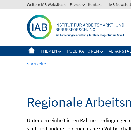
Springe
Weitere IAB Websites
Presse
Kontakt
IAB-Newslet
zum
Inhalt
THEMEN
PUBLIKATIONEN
VERANSTA
Startseite
Regionale Arbeits
Unter den einheitlichen Rahmenbedingungen der
sind, und andere, in denen nahezu Vollbeschäft