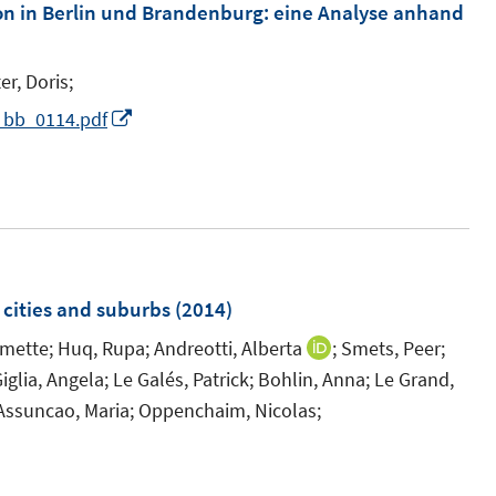
m
on in Berlin und Brandenburg
:
eine Analyse anhand
e
f
F
n
n
e
e
er, Doris;
n
n
I
l_bb_0114.pdf
s
n
t
n
e
e
r
u
ö
e
f
m
 cities and suburbs
(2014)
f
F
emette;
Huq, Rupa;
n
Andreotti, Alberta
;
Smets, Peer;
I
e
iglia, Angela;
e
Le Galés, Patrick;
Bohlin, Anna;
Le Grand,
n
n
Assuncao, Maria;
n
Oppenchaim, Nicolas;
n
s
e
t
u
e