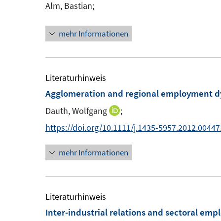
Alm, Bastian;
e
t
n
e
mehr Informationen
r
ö
f
Literaturhinweis
f
Agglomeration and regional employment 
n
e
Dauth, Wolfgang
;
I
n
n
https://doi.org/10.1111/j.1435-5957.2012.00447
n
mehr Informationen
e
u
e
m
Literaturhinweis
F
Inter-industrial relations and sectoral e