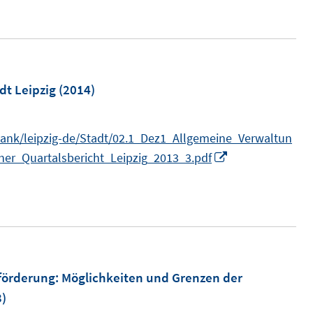
e
r
m
ö
F
f
e
f
n
dt Leipzig
(2014)
n
s
e
t
n
bank/leipzig-de/Stadt/02.1_Dez1_Allgemeine_Verwaltun
e
I
cher_Quartalsbericht_Leipzig_2013_3.pdf
r
n
ö
n
f
e
f
u
n
e
e
m
sförderung
:
Möglichkeiten und Grenzen der
n
F
)