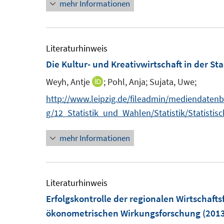
mehr Informationen
n
e
u
e
Literaturhinweis
m
Die Kultur- und Kreativwirtschaft in der Sta
F
Weyh, Antje
;
Pohl, Anja;
Sujata, Uwe;
I
e
n
http://www.leipzig.de/fileadmin/mediendaten
n
n
g/12_Statistik_und_Wahlen/Statistik/Statistis
s
e
t
mehr Informationen
u
e
e
r
m
ö
F
Literaturhinweis
f
e
Erfolgskontrolle der regionalen Wirtschaft
f
n
ökonometrischen Wirkungsforschung
(2013
n
s