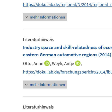
https://doku.iab.de/regional/N/2014/regional_
mehr Informationen
Literaturhinweis
Industry space and skill-relatedness of eco
eastern German automotive regions
(2014)
Otto, Anne
;
Weyh, Antje
;
I
I
n
n
https://doku.iab.de/forschungsbericht/2014/fb
n
n
mehr Informationen
e
e
u
u
e
e
m
m
Literaturhinweis