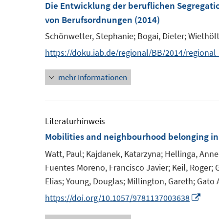
F
F
Die Entwicklung der beruflichen Segregati
e
e
von Berufsordnungen
(2014)
n
n
Schönwetter, Stephanie;
Bogai, Dieter;
Wiethölt
s
s
https://doku.iab.de/regional/BB/2014/regiona
t
t
e
e
mehr Informationen
r
r
ö
ö
f
f
Literaturhinweis
f
f
Mobilities and neighbourhood belonging in
n
n
e
e
Watt, Paul;
Kajdanek, Katarzyna;
Hellinga, Ann
n
n
Fuentes Moreno, Francisco Javier;
Keil, Roger;
G
Elias;
Young, Douglas;
Millington, Gareth;
Gato 
I
https://doi.org/10.1057/9781137003638
n