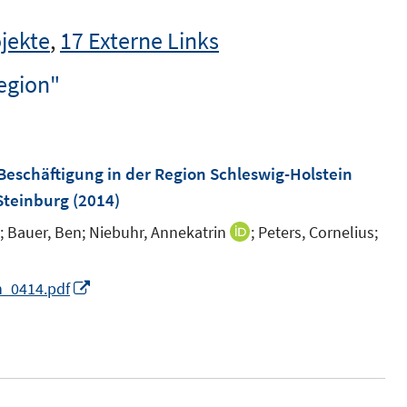
jekte
,
17 Externe Links
egion"
Beschäftigung in der Region Schleswig-Holstein
 Steinburg
(2014)
;
Bauer, Ben;
Niebuhr, Annekatrin
;
Peters, Cornelius;
I
n
n
I
n_0414.pdf
e
n
u
n
e
e
m
u