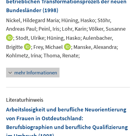
betrieblichen Transformationsprozeß der neuen
Bundesländer
(1998)
Nickel, Hildegard Maria;
Hüning, Hasko;
Stöhr,
Andreas Paul;
Peinl, Iris;
Lohr, Karin;
Völker, Susanne
I
;
Stodt, Ulrike;
Hüning, Hasko;
Aulenbacher,
n
I
I
Brigitte
;
Frey, Michael
;
Manske, Alexandra;
n
n
n
Kohlmetz, Irina;
Thoma, Renate;
e
n
n
u
e
e
mehr Informationen
e
u
u
m
e
e
F
m
m
e
F
F
Literaturhinweis
n
e
e
Arbeitslosigkeit und berufliche Neuorientierung
s
n
n
t
von Frauen in Ostdeutschland
:
s
s
e
Berufsbiographien und berufliche Qualifizierung
t
t
r
e
e
im Umbruch
(1998)