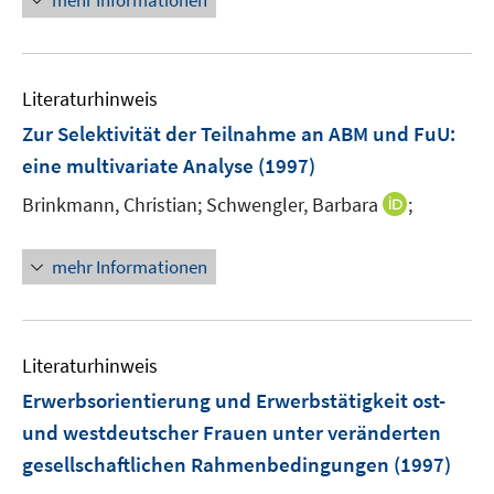
mehr Informationen
Literaturhinweis
Zur Selektivität der Teilnahme an ABM und FuU
:
eine multivariate Analyse
(1997)
I
Brinkmann, Christian;
Schwengler, Barbara
;
n
n
mehr Informationen
e
u
e
m
Literaturhinweis
F
Erwerbsorientierung und Erwerbstätigkeit ost-
e
und westdeutscher Frauen unter veränderten
n
gesellschaftlichen Rahmenbedingungen
(1997)
s