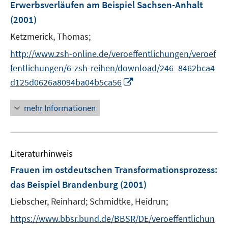
Erwerbsverläufen am Beispiel Sachsen-Anhalt
n
(2001)
s
t
Ketzmerick, Thomas;
e
http://www.zsh-online.de/veroeffentlichungen/veroef
r
fentlichungen/6-zsh-reihen/download/246_8462bca4
ö
I
d125d0626a8094ba04b5ca56
f
n
f
n
n
mehr Informationen
e
e
u
n
e
Literaturhinweis
m
F
Frauen im ostdeutschen Transformationsprozess
:
e
das Beispiel Brandenburg
(2001)
n
Liebscher, Reinhard;
Schmidtke, Heidrun;
s
t
https://www.bbsr.bund.de/BBSR/DE/veroeffentlichun
e