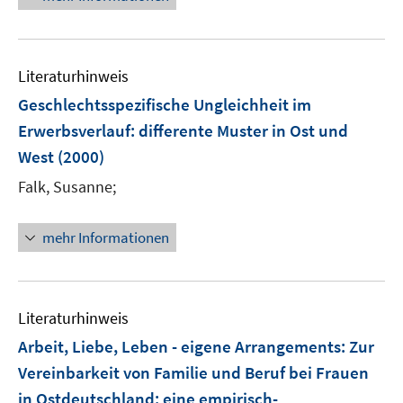
e
e
u
n
e
Literaturhinweis
m
F
Geschlechtsspezifische Ungleichheit im
e
Erwerbsverlauf
:
differente Muster in Ost und
n
West
(2000)
s
t
Falk, Susanne;
e
r
mehr Informationen
ö
f
f
n
Literaturhinweis
e
Arbeit, Liebe, Leben - eigene Arrangements: Zur
n
Vereinbarkeit von Familie und Beruf bei Frauen
in Ostdeutschland
:
eine empirisch-