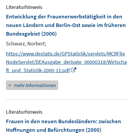
Literaturhinweis
Entwicklung der Frauenerwerbstätigkeit in den
neuen Ländern und Berlin-Ost sowie im früheren
Bundesgebiet
(2000)
Schwarz, Norbert;
https://www.destatis.de/GPStatistik/servlets/MCRFile
NodeServlet/DEAusgabe_derivate_00000318/Wirtscha
I
ft_und_Statistik-2000-11.pdf
n
n
mehr Informationen
e
u
e
Literaturhinweis
m
F
Frauen in den neuen Bundesländern
:
zwischen
e
Hoffnungen und Befürchtungen
(2000)