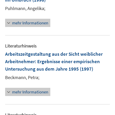
ö
r
r
Puhlmann, Angelika;
f
ö
ö
f
f
f
n
mehr Informationen
f
f
e
n
n
n
e
e
n
n
Literaturhinweis
Arbeitszeitgestaltung aus der Sicht weiblicher
Arbeitnehmer
:
Ergebnisse einer empirischen
Untersuchung aus dem Jahre 1995
(1997)
Beckmann, Petra;
mehr Informationen
Literaturhinweis