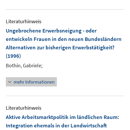
e
u
e
Literaturhinweis
m
F
Ungebrochene Erwerbsneigung - oder
e
entwickeln Frauen in den neuen Bundesländern
n
Alternativen zur bisherigen Erwerbstätigkeit?
s
(1996)
t
e
Bothin, Gabriele;
r
ö
mehr Informationen
f
f
n
e
Literaturhinweis
n
Aktive Arbeitsmarktpolitik im ländlichen Raum
:
Integration ehemals in der Landwirtschaft