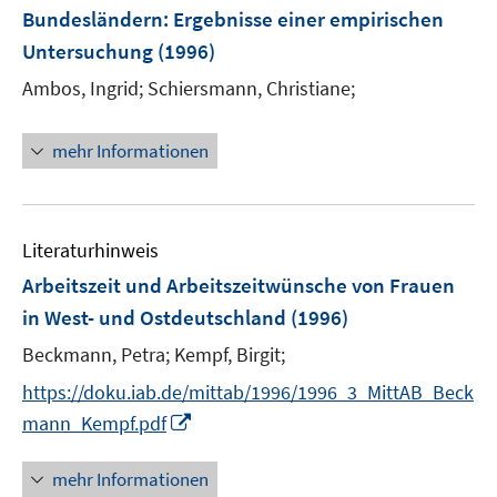
Bundesländern
:
Ergebnisse einer empirischen
Untersuchung
(1996)
Ambos, Ingrid;
Schiersmann, Christiane;
mehr Informationen
Literaturhinweis
Arbeitszeit und Arbeitszeitwünsche von Frauen
in West- und Ostdeutschland
(1996)
Beckmann, Petra;
Kempf, Birgit;
https://doku.iab.de/mittab/1996/1996_3_MittAB_Beck
I
mann_Kempf.pdf
n
n
mehr Informationen