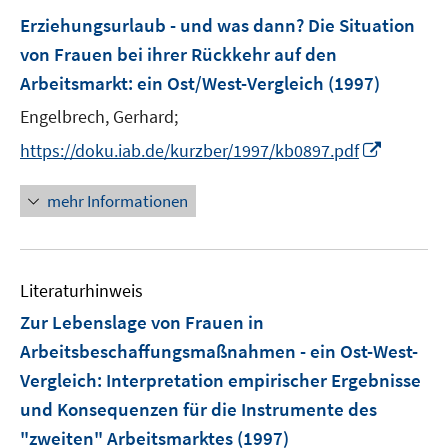
Erziehungsurlaub - und was dann? Die Situation
von Frauen bei ihrer Rückkehr auf den
Arbeitsmarkt
:
ein Ost/West-Vergleich
(1997)
Engelbrech, Gerhard;
I
https://doku.iab.de/kurzber/1997/kb0897.pdf
n
n
mehr Informationen
e
u
e
Literaturhinweis
m
F
Zur Lebenslage von Frauen in
e
Arbeitsbeschaffungsmaßnahmen - ein Ost-West-
n
Vergleich
:
Interpretation empirischer Ergebnisse
s
und Konsequenzen für die Instrumente des
t
e
"zweiten" Arbeitsmarktes
(1997)