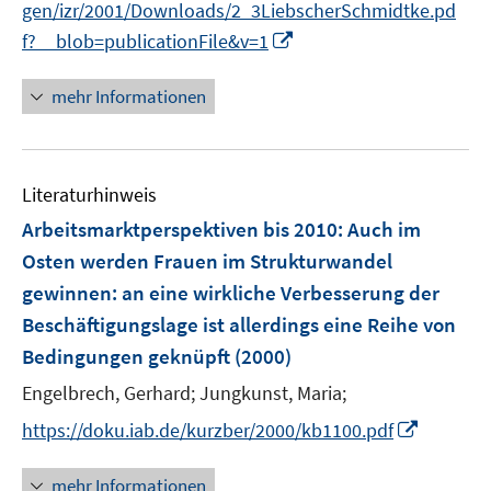
gen/izr/2001/Downloads/2_3LiebscherSchmidtke.pd
r
I
f?__blob=publicationFile&v=1
ö
n
f
n
mehr Informationen
f
e
n
u
e
e
n
Literaturhinweis
m
F
Arbeitsmarktperspektiven bis 2010: Auch im
e
Osten werden Frauen im Strukturwandel
n
gewinnen
:
an eine wirkliche Verbesserung der
s
Beschäftigungslage ist allerdings eine Reihe von
t
e
Bedingungen geknüpft
(2000)
r
Engelbrech, Gerhard;
Jungkunst, Maria;
ö
I
https://doku.iab.de/kurzber/2000/kb1100.pdf
f
n
f
n
n
mehr Informationen