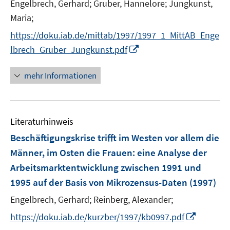
t
Engelbrech, Gerhard;
Gruber, Hannelore;
Jungkunst,
e
Maria;
r
https://doku.iab.de/mittab/1997/1997_1_MittAB_Enge
ö
I
lbrech_Gruber_Jungkunst.pdf
f
n
f
n
n
mehr Informationen
e
e
u
n
e
Literaturhinweis
m
F
Beschäftigungskrise trifft im Westen vor allem die
e
Männer, im Osten die Frauen
:
eine Analyse der
n
Arbeitsmarktentwicklung zwischen 1991 und
s
1995 auf der Basis von Mikrozensus-Daten
(1997)
t
e
Engelbrech, Gerhard;
Reinberg, Alexander;
r
I
https://doku.iab.de/kurzber/1997/kb0997.pdf
ö
n