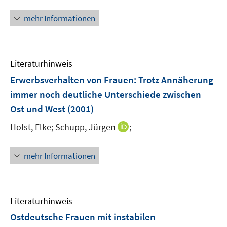
mehr Informationen
Literaturhinweis
Erwerbsverhalten von Frauen: Trotz Annäherung
immer noch deutliche Unterschiede zwischen
Ost und West
(2001)
I
Holst, Elke;
Schupp, Jürgen
;
n
n
mehr Informationen
e
u
e
m
Literaturhinweis
F
Ostdeutsche Frauen mit instabilen
e