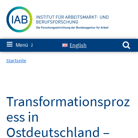
Springe
zum
Inhalt
Suchen nach:
≡
English
Menü
✘
Startseite
Transformationsproz
ess in
Ostdeutschland –