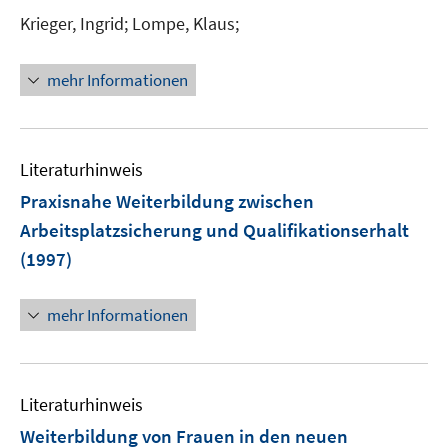
r
Krieger, Ingrid;
Lompe, Klaus;
ö
f
mehr Informationen
f
n
e
n
Literaturhinweis
Praxisnahe Weiterbildung zwischen
Arbeitsplatzsicherung und Qualifikationserhalt
(1997)
mehr Informationen
Literaturhinweis
Weiterbildung von Frauen in den neuen