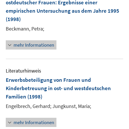
ostdeutscher Frauen
:
Ergebnisse einer
n
empirischen Untersuchung aus dem Jahre 1995
s
(1998)
t
e
Beckmann, Petra;
r
ö
mehr Informationen
f
f
n
e
Literaturhinweis
n
Erwerbsbeteiligung von Frauen und
Kinderbetreuung in ost- und westdeutschen
Familien
(1998)
Engelbrech, Gerhard;
Jungkunst, Maria;
mehr Informationen