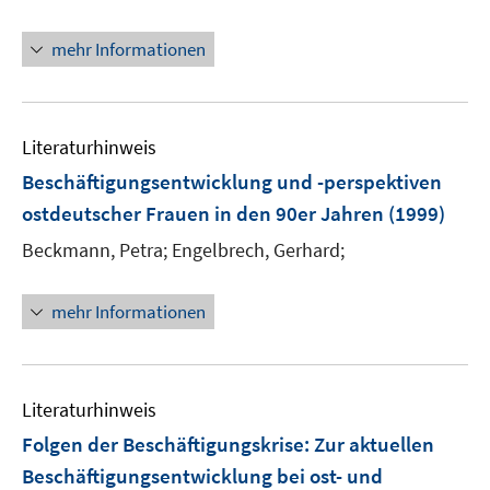
n
s
mehr Informationen
t
e
r
ö
Literaturhinweis
f
Beschäftigungsentwicklung und -perspektiven
f
n
ostdeutscher Frauen in den 90er Jahren
(1999)
e
Beckmann, Petra;
Engelbrech, Gerhard;
n
mehr Informationen
Literaturhinweis
Folgen der Beschäftigungskrise: Zur aktuellen
Beschäftigungsentwicklung bei ost- und