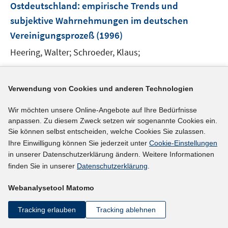
Ostdeutschland
:
empirische Trends und
subjektive Wahrnehmungen im deutschen
Vereinigungsprozeß
(1996)
Heering, Walter;
Schroeder, Klaus;
mehr Informationen
Verwendung von Cookies und anderen Technologien
Wir möchten unsere Online-Angebote auf Ihre Bedürfnisse
anpassen. Zu diesem Zweck setzen wir sogenannte Cookies ein.
Literaturhinweis
Sie können selbst entscheiden, welche Cookies Sie zulassen.
Erwerbstätigkeit von Frauen in Ost- und
Ihre Einwilligung können Sie jederzeit unter
Cookie-Einstellungen
in unserer Datenschutzerklärung ändern. Weitere Informationen
Westdeutschland weiterhin von steigender
finden Sie in unserer
Datenschutzerklärung
.
Bedeutung
(1996)
I
Webanalysetool Matomo
Holst, Elke;
Schupp, Jürgen
;
n
Tracking erlauben
Tracking ablehnen
n
mehr Informationen
e