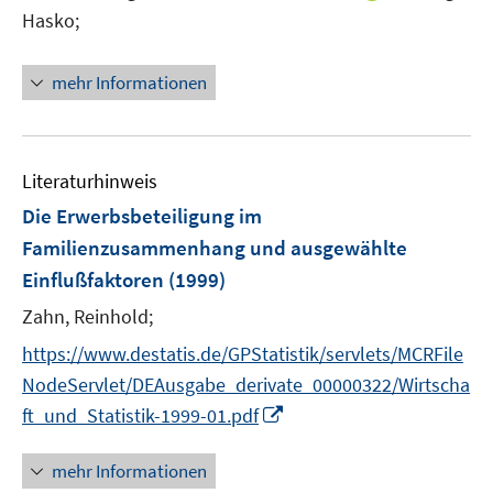
n
Hasko;
n
e
mehr Informationen
u
e
m
F
Literaturhinweis
e
Die Erwerbsbeteiligung im
n
Familienzusammenhang und ausgewählte
s
Einflußfaktoren
(1999)
t
e
Zahn, Reinhold;
r
https://www.destatis.de/GPStatistik/servlets/MCRFile
ö
NodeServlet/DEAusgabe_derivate_00000322/Wirtscha
f
f
I
ft_und_Statistik-1999-01.pdf
n
n
e
n
mehr Informationen
n
e