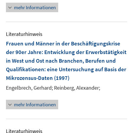
f
n
mehr Informationen
f
e
n
u
e
e
n
Literaturhinweis
m
F
Frauen und Männer in der Beschäftigungskrise
e
der 90er Jahre: Entwicklung der Erwerbstätigkeit
n
in West und Ost nach Branchen, Berufen und
s
Qualifikationen
:
eine Untersuchung auf Basis der
t
e
Mikrozensus-Daten
(1997)
r
Engelbrech, Gerhard;
Reinberg, Alexander;
ö
f
mehr Informationen
f
n
e
n
Literaturhinweis