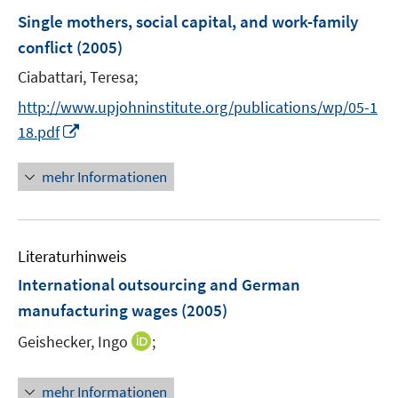
e
F
Single mothers, social capital, and work-family
n
e
conflict
(2005)
s
n
t
Ciabattari, Teresa;
s
e
t
http://www.upjohninstitute.org/publications/wp/05-1
r
e
I
18.pdf
ö
r
n
f
ö
n
mehr Informationen
f
f
e
n
f
u
e
n
e
n
e
Literaturhinweis
m
n
F
International outsourcing and German
e
manufacturing wages
(2005)
n
I
Geishecker, Ingo
;
s
n
t
n
e
mehr Informationen