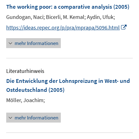
n
F
The working poor
:
a comparative analysis
(2005)
t
t
s
e
e
e
t
Gundogan, Naci;
Bicerli, M. Kemal;
Aydin, Ufuk;
n
r
r
e
I
s
https://ideas.repec.org/p/pra/mprapa/5096.html
ö
ö
r
n
t
f
f
ö
n
e
mehr Informationen
f
f
f
e
r
n
n
f
u
ö
e
e
n
e
f
n
n
e
Literaturhinweis
m
f
n
F
n
Die Entwicklung der Lohnspreizung in West- und
e
e
Ostdeutschland
(2005)
n
n
Möller, Joachim;
s
t
e
mehr Informationen
r
ö
f