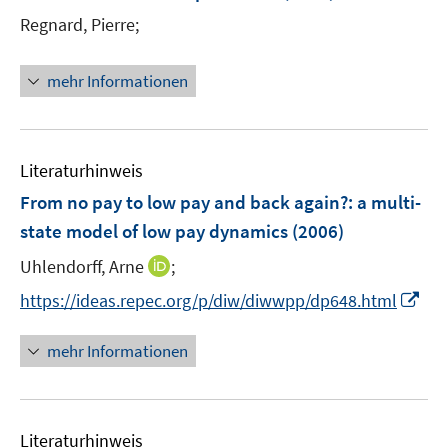
n
Regnard, Pierre;
s
t
e
mehr Informationen
r
ö
f
Literaturhinweis
f
n
From no pay to low pay and back again?
:
a multi-
e
state model of low pay dynamics
(2006)
n
I
Uhlendorff, Arne
;
n
I
https://ideas.repec.org/p/diw/diwwpp/dp648.html
n
n
e
n
mehr Informationen
u
e
e
u
m
e
F
Literaturhinweis
m