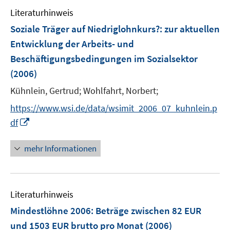
e
Literaturhinweis
m
F
Soziale Träger auf Niedriglohnkurs?
:
zur aktuellen
e
Entwicklung der Arbeits- und
n
Beschäftigungsbedingungen im Sozialsektor
s
(2006)
t
e
Kühnlein, Gertrud;
Wohlfahrt, Norbert;
r
https://www.wsi.de/data/wsimit_2006_07_kuhnlein.p
ö
I
df
f
n
f
n
mehr Informationen
n
e
e
u
n
e
Literaturhinweis
m
F
Mindestlöhne 2006
:
Beträge zwischen 82 EUR
e
und 1503 EUR brutto pro Monat
(2006)