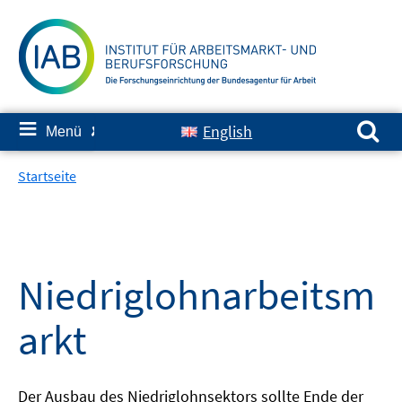
Springe
zum
Inhalt
Suchen nach:
≡
English
Menü
✘
Startseite
Niedriglohnarbeitsm
arkt
Der Ausbau des Niedriglohnsektors sollte Ende der