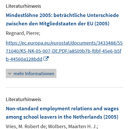
Literaturhinweis
f
n
Mindestlöhne 2005
:
beträchtliche Unterschiede
e
zwischen den Mitgliedstaaten der EU
(2005)
n
Regnard, Pierre;
https://ec.europa.eu/eurostat/documents/3433488/55
71040/KS-NK-05-007-DE.PDF/a8509b7b-f0bf-45e6-b5f
I
b-44560a128bdd
n
n
mehr Informationen
e
u
e
Literaturhinweis
m
F
Non-standard employment relations and wages
e
among school leavers in the Netherlands
(2005)
n
Vries, M. Robert de;
Wolbers, Maarten H. J.;
s