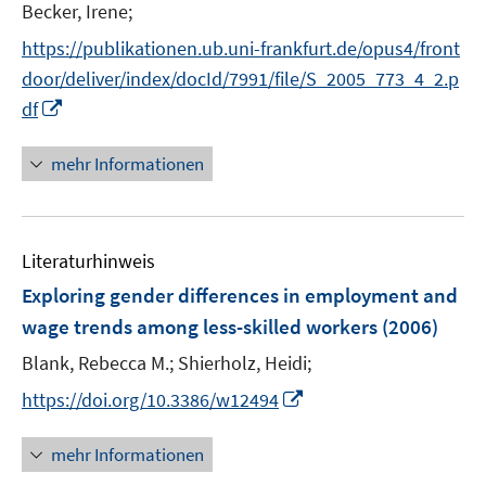
Becker, Irene;
https://publikationen.ub.uni-frankfurt.de/opus4/front
door/deliver/index/docId/7991/file/S_2005_773_4_2.p
I
df
n
n
mehr Informationen
e
u
e
Literaturhinweis
m
F
Exploring gender differences in employment and
e
wage trends among less-skilled workers
(2006)
n
Blank, Rebecca M.;
Shierholz, Heidi;
s
t
I
https://doi.org/10.3386/w12494
e
n
r
n
mehr Informationen
ö
e