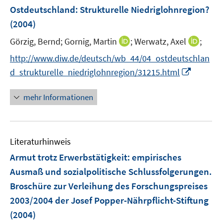
e
F
F
Ostdeutschland: Strukturelle Niedriglohnregion?
n
e
e
(2004)
n
n
s
s
I
I
Görzig, Bernd;
Gornig, Martin
;
Werwatz, Axel
;
t
t
n
n
http://www.diw.de/deutsch/wb_44/04_ostdeutschlan
e
e
n
n
I
d_strukturelle_niedriglohnregion/31215.html
r
r
e
e
n
ö
ö
u
u
n
mehr Informationen
f
f
e
e
e
f
f
m
m
u
n
n
F
F
e
e
e
e
e
Literaturhinweis
m
n
n
n
n
F
Armut trotz Erwerbstätigkeit
:
empirisches
s
s
e
Ausmaß und sozialpolitische Schlussfolgerungen.
t
t
n
e
e
Broschüre zur Verleihung des Forschungspreises
s
r
r
2003/2004 der Josef Popper-Nährpflicht-Stiftung
t
ö
ö
e
(2004)
f
f