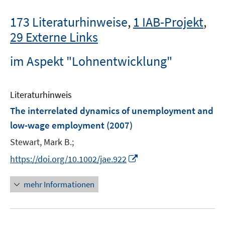
173 Literaturhinweise
,
1 IAB-Projekt
,
29 Externe Links
im Aspekt "Lohnentwicklung"
Literaturhinweis
The interrelated dynamics of unemployment and
low-wage employment
(2007)
Stewart, Mark B.;
I
https://doi.org/10.1002/jae.922
n
n
mehr Informationen
e
u
e