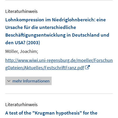
m
f
e
F
n
Literaturhinweis
m
e
e
F
Lohnkompression im Niedriglohnbereich
:
eine
n
n
e
Ursache für die unterschiedliche
s
n
Beschäftigungsentwicklung in Deutschland und
t
s
e
den USA?
(2003)
t
r
e
Möller, Joachim;
ö
r
f
http://www.wiwi.uni-regensburg.de/moeller/Forschun
ö
f
I
gDateien/Aktuelles/FestschriftFranz.pdf
f
n
n
f
e
n
mehr Informationen
n
n
e
e
u
n
e
Literaturhinweis
m
F
A test of the "Krugman hypothesis" for the
e