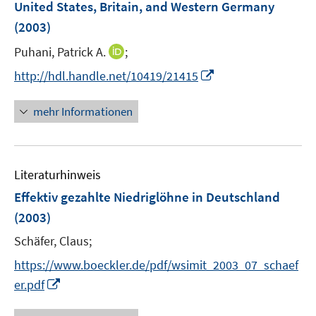
United States, Britain, and Western Germany
n
(2003)
s
t
I
Puhani, Patrick A.
;
e
n
I
http://hdl.handle.net/10419/21415
r
n
n
ö
e
n
mehr Informationen
f
u
e
f
e
u
n
m
e
e
F
Literaturhinweis
m
n
e
F
Effektiv gezahlte Niedriglöhne in Deutschland
n
e
(2003)
s
n
t
Schäfer, Claus;
s
e
t
https://www.boeckler.de/pdf/wsimit_2003_07_schaef
r
e
I
er.pdf
ö
r
n
f
ö