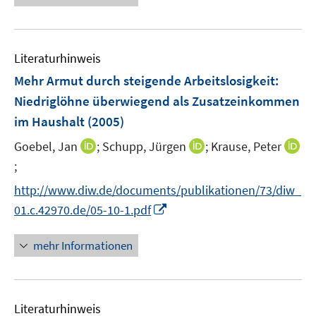
e
r
u
ö
e
f
m
f
Literaturhinweis
F
n
Mehr Armut durch steigende Arbeitslosigkeit
:
e
e
Niedriglöhne überwiegend als Zusatzeinkommen
n
n
im Haushalt
(2005)
s
t
I
I
Goebel, Jan
;
Schupp, Jürgen
;
Krause, Peter
e
n
n
;
I
r
n
n
n
http://www.diw.de/documents/publikationen/73/diw_
ö
e
e
n
I
f
01.c.42970.de/05-10-1.pdf
u
u
e
n
f
e
e
u
n
n
mehr Informationen
m
m
e
e
e
F
F
m
u
n
e
e
F
e
n
n
e
Literaturhinweis
m
s
s