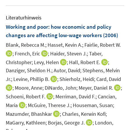
f
u
f
e
n
Literaturhinweis
m
e
F
Working and poor
:
how economic and policy
n
e
changes are affecting low-wage workers
(2006)
n
Blank, Rebecca M.;
Hasset, Kevin A.;
Fairlie, Robert W.
s
t
I
I
;
French, Eric
;
Haider, Steven J.;
Taber,
e
n
n
I
I
Christopher;
Levy, Helen
;
Hall, Robert E.
;
r
n
n
n
n
Danziger, Sheldon H.;
Autor, David;
Stephens, Melvin
ö
e
e
n
n
I
Jr.;
Levine, Phillip B.
;
Shierholz, Heidi;
Card, David
f
u
u
e
e
n
I
f
I
;
Moore, Anne;
DiNardo, John;
Meyer, Daniel R.
;
e
e
u
u
n
n
n
n
m
m
I
Schoeni, Robert F.
;
Merriman, David F.;
Cancian,
e
e
e
n
e
n
F
F
n
m
m
I
Maria
;
McGuire, Therese J.;
Houseman, Susan;
u
e
n
e
e
e
n
F
F
n
e
I
Mazumder, Bhashkar
;
Charles, Kerwin Kofi;
u
u
n
n
e
e
e
n
m
n
e
I
e
MaGarry, Kathleen;
Borjas, George J.
;
London,
s
s
u
n
n
e
F
n
m
n
m
t
t