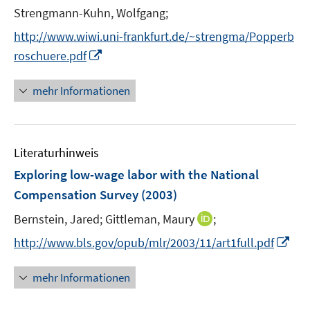
r
Strengmann-Kuhn, Wolfgang;
f
f
ö
n
n
http://www.wiwi.uni-frankfurt.de/~strengma/Popperb
f
e
e
I
f
roschuere.pdf
n
n
n
n
n
e
mehr Informationen
e
n
u
e
Literaturhinweis
m
F
Exploring low-wage labor with the National
e
Compensation Survey
(2003)
n
I
Bernstein, Jared;
Gittleman, Maury
;
s
n
t
I
http://www.bls.gov/opub/mlr/2003/11/art1full.pdf
n
e
n
e
r
n
mehr Informationen
u
ö
e
e
f
u