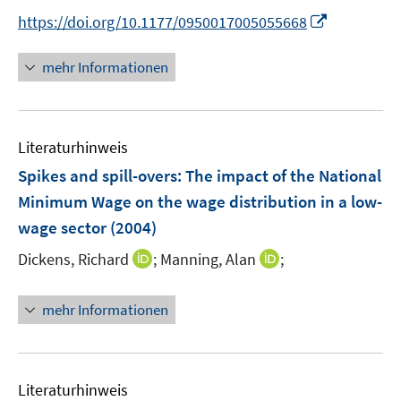
t
I
https://doi.org/10.1177/0950017005055668
e
n
r
n
mehr Informationen
ö
e
f
u
f
e
n
Literaturhinweis
m
e
F
Spikes and spill-overs: The impact of the National
n
e
Minimum Wage on the wage distribution in a low-
n
wage sector
(2004)
s
t
I
I
Dickens, Richard
;
Manning, Alan
;
e
n
n
r
n
n
mehr Informationen
ö
e
e
f
u
u
f
e
e
n
m
m
Literaturhinweis