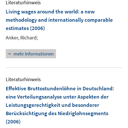
Literaturhinweis
m
F
Living wages around the world
:
a new
e
methodology and internationally comparable
n
estimates
(2006)
s
t
Anker, Richard;
e
r
mehr Informationen
ö
f
f
n
Literaturhinweis
e
Effektive Bruttostundenlöhne in Deutschland
:
n
eine Verteilungsanalyse unter Aspekten der
Leistungsgerechtigkeit und besonderer
Berücksichtigung des Niedriglohnsegments
(2006)