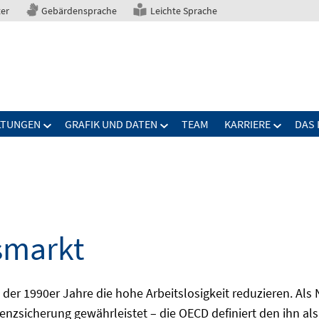
ter
Gebärdensprache
Leichte Sprache
LTUNGEN
GRAFIK UND DATEN
TEAM
KARRIERE
DAS 
smarkt
er 1990er Jahre die hohe Arbeitslosigkeit reduzieren. Als Ni
nzsicherung gewährleistet – die OECD definiert den ihn als