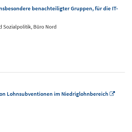
 insbesondere benachteiligter Gruppen, für die IT-
d Sozialpolitik, Büro Nord
In
 von Lohnsubventionen im Niedriglohnbereich
neue
Fenste
öffnen