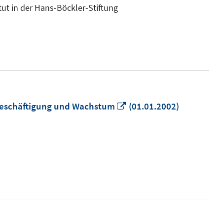
neuem
tut in der Hans-Böckler-Stiftung
Fenster
öffnen
In
 Beschäftigung und Wachstum
(01.01.2002)
neuem
Fenster
öffnen