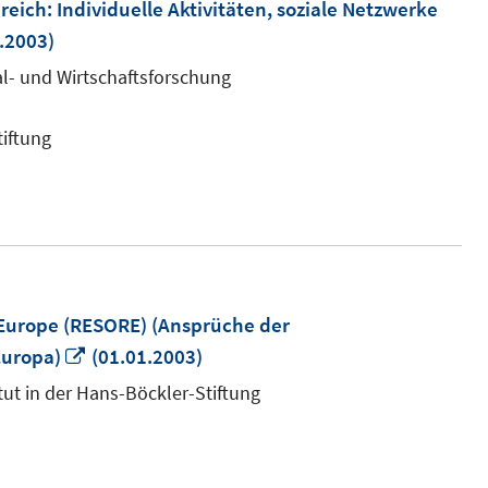
ch: Individuelle Aktivitäten, soziale Netzwerke
.2003)
m
al- und Wirtschaftsforschung
r
tiftung
 Europe (RESORE) (Ansprüche der
In
Europa)
(01.01.2003)
neuem
tut in der Hans-Böckler-Stiftung
Fenster
öffnen