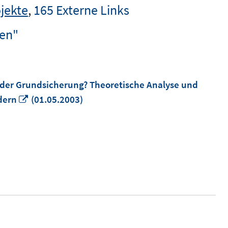
jekte
,
165 Externe Links
men"
 der Grundsicherung? Theoretische Analyse und
In
dern
(01.05.2003)
neuem
Fenster
öffnen