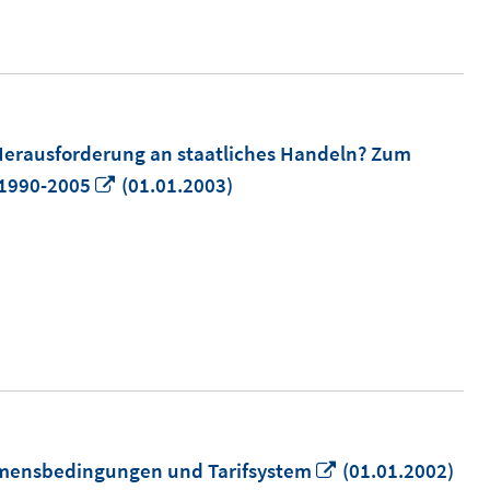
 Herausforderung an staatliches Handeln? Zum
In
 1990-2005
(01.01.2003)
neuem
Fenster
öffnen
In
mmensbedingungen und Tarifsystem
(01.01.2002)