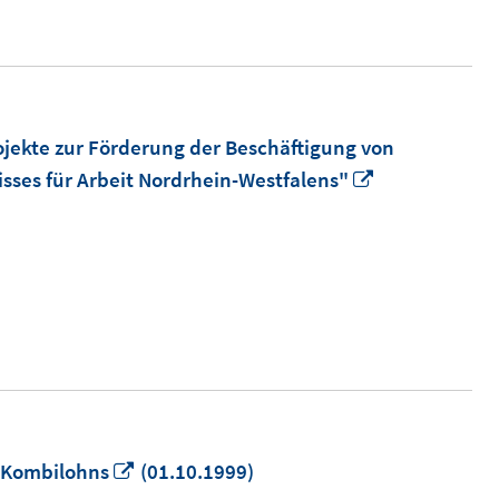
ojekte zur Förderung der Beschäftigung von
In
sses für Arbeit Nordrhein-Westfalens"
neuem
Fenster
öffnen
In
 Kombilohns
(01.10.1999)