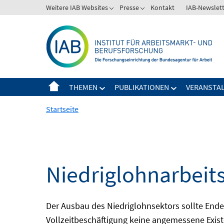
Springe
Weitere IAB Websites
Presse
Kontakt
IAB-Newslet
zum
Inhalt
THEMEN
PUBLIKATIONEN
VERANSTA
Startseite
Niedriglohnarbeit
Der Ausbau des Niedriglohnsektors sollte Ende d
Vollzeitbeschäftigung keine angemessene Existe