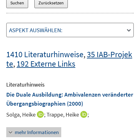
ASPEKT AUSWÄHLEN:
1410 Literaturhinweise
,
35 IAB-Projek
te
,
192 Externe Links
Literaturhinweis
Die Duale Ausbildung: Ambivalenzen veränderter
Übergangsbiographien
(2000)
I
I
Solga, Heike
;
Trappe, Heike
;
n
n
n
n
mehr Informationen
e
e