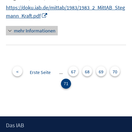
r
https://doku.iab.de/mittab/1983/1983_2_MittAB_Steg
ö
I
mann_Kraft.pdf
f
n
f
n
mehr Informationen
n
e
e
u
n
e
m
F
e
<
67
68
69
70
Erste Seite
...
n
71
s
t
e
r
ö
f
Footer
Das IAB
f
Inhalt