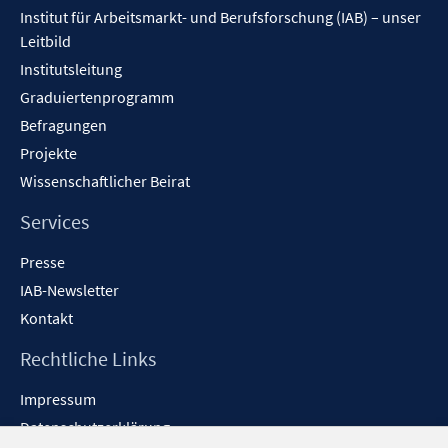
n
Institut für Arbeitsmarkt- und Berufsforschung (IAB) – unser
e
Leitbild
n
Institutsleitung
Graduiertenprogramm
Befragungen
Projekte
Wissenschaftlicher Beirat
Services
Presse
IAB-Newsletter
Kontakt
Rechtliche Links
Impressum
Datenschutzerklärung