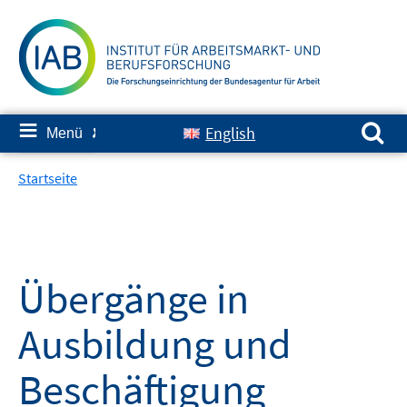
Springe
zum
Inhalt
Suchen nach:
≡
English
Menü
✘
Startseite
Übergänge in
Ausbildung und
Beschäftigung