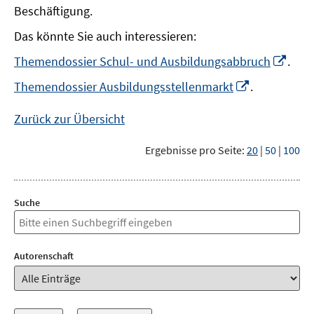
Beschäftigung.
Das könnte Sie auch interessieren:
In
Themendossier Schul- und Ausbildungsabbruch
.
neu
In
Themendossier Ausbildungsstellenmarkt
.
Fens
neuem
öffn
Fenster
Zurück zur Übersicht
öffnen
Ergebnisse pro Seite:
20
|
50
|
100
Suche
Autorenschaft