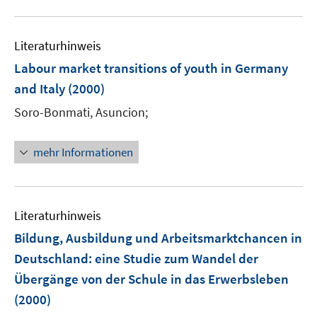
u
u
e
e
m
m
Literaturhinweis
F
F
Labour market transitions of youth in Germany
e
e
and Italy
(2000)
n
n
s
s
Soro-Bonmati, Asuncion;
t
t
e
e
mehr Informationen
r
r
ö
ö
f
f
f
f
Literaturhinweis
n
n
Bildung, Ausbildung und Arbeitsmarktchancen in
e
e
Deutschland
:
eine Studie zum Wandel der
n
n
Übergänge von der Schule in das Erwerbsleben
(2000)