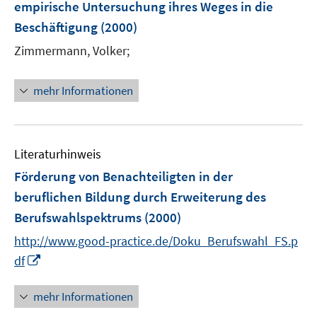
empirische Untersuchung ihres Weges in die
n
Beschäftigung
(2000)
s
t
Zimmermann, Volker;
e
r
mehr Informationen
ö
f
f
n
Literaturhinweis
e
Förderung von Benachteiligten in der
n
beruflichen Bildung durch Erweiterung des
Berufswahlspektrums
(2000)
http://www.good-practice.de/Doku_Berufswahl_FS.p
I
df
n
n
mehr Informationen
e