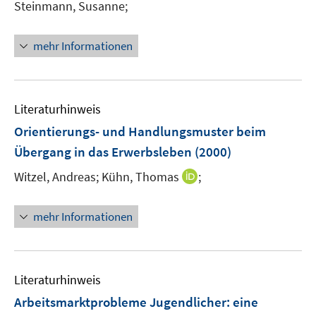
Steinmann, Susanne;
mehr Informationen
Literaturhinweis
Orientierungs- und Handlungsmuster beim
Übergang in das Erwerbsleben
(2000)
I
Witzel, Andreas;
Kühn, Thomas
;
n
n
mehr Informationen
e
u
e
m
Literaturhinweis
F
Arbeitsmarktprobleme Jugendlicher
:
eine
e