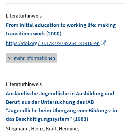
Literaturhinweis
From initial education to working life
:
making
transitions work
(2000)
I
https://doi.org/10.1787/9789264181816-en
n
n
mehr Informationen
e
u
e
Literaturhinweis
m
F
Ausländische Jugendliche in Ausbildung und
e
Beruf
:
aus der Untersuchung des IAB
n
"Jugendliche beim Übergang vom Bildungs- in
s
das Beschäftigungssystem"
(1983)
t
e
Stegmann, Heinz;
Kraft, Hermine;