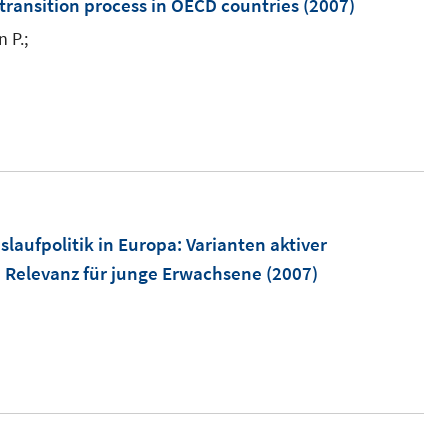
m
transition process in OECD countries
(2007)
f
F
 P.;
f
e
n
n
e
s
n
t
e
r
ö
laufpolitik in Europa
:
Varianten aktiver
f
e Relevanz für junge Erwachsene
(2007)
f
n
e
n