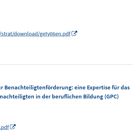
I
/strat/download/gety06en.pdf
n
n
e
u
e
m
ur Benachteiligtenförderung
:
eine Expertise für das
F
achteiligten in der beruflichen Bildung (GPC)
e
n
s
I
.pdf
t
n
e