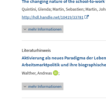
The changing nature of the school-to-work 
f
e
n
Quintini, Glenda;
Martin, Sebastien;
Martin, John
n
e
I
http://hdl.handle.net/10419/33781
s
n
n
t
mehr Informationen
n
e
e
r
u
ö
e
Literaturhinweis
f
m
Aktivierung als neues Paradigma der Lebens
f
F
Arbeitsmarktpolitik und ihre biographisch
n
e
e
Walther, Andreas
;
I
n
n
n
s
mehr Informationen
n
t
e
e
u
r