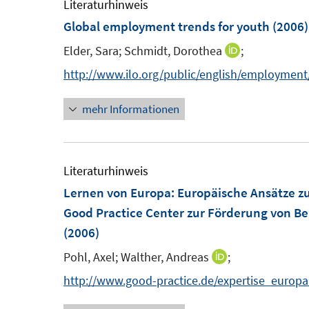
e
Literaturhinweis
ö
m
Global employment trends for youth
(2006)
f
F
f
Elder, Sara;
Schmidt, Dorothea
;
I
e
n
n
http://www.ilo.org/public/english/employment
n
e
n
s
n
mehr Informationen
e
t
u
e
e
r
m
Literaturhinweis
ö
F
Lernen von Europa: Europäische Ansätze z
f
e
Good Practice Center zur Förderung von Ben
f
n
(2006)
n
s
e
Pohl, Axel;
Walther, Andreas
;
I
t
n
n
http://www.good-practice.de/expertise_europa
e
n
r