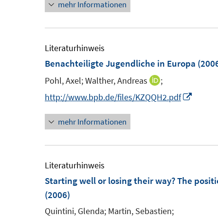
mehr Informationen
e
ö
u
f
e
f
m
Literaturhinweis
n
F
Benachteiligte Jugendliche in Europa
(200
e
e
n
Pohl, Axel;
Walther, Andreas
;
I
n
n
I
http://www.bpb.de/files/KZQQH2.pdf
s
n
n
t
mehr Informationen
e
n
e
u
e
r
e
u
ö
m
e
Literaturhinweis
f
F
m
Starting well or losing their way? The posi
f
e
F
(2006)
n
n
e
e
Quintini, Glenda;
Martin, Sebastien;
s