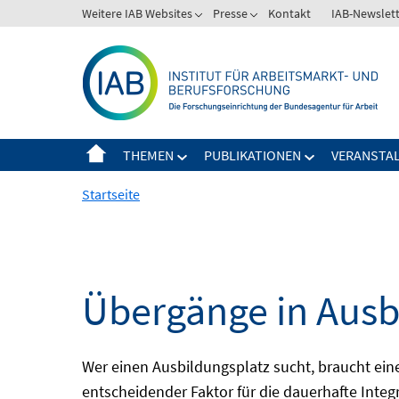
Springe
Weitere IAB Websites
Presse
Kontakt
IAB-Newslet
zum
Inhalt
THEMEN
PUBLIKATIONEN
VERANSTA
Startseite
Übergänge in Ausb
Wer einen Ausbildungsplatz sucht, braucht ei
entscheidender Faktor für die dauerhafte Integ