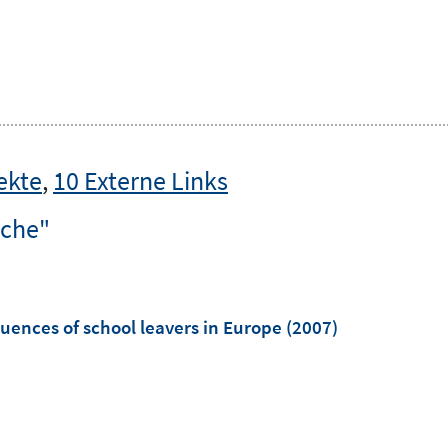
ekte
,
10 Externe Links
iche"
quences of school leavers in Europe
(2007)