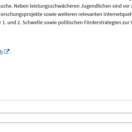
che. Neben leistungsschwächeren Jugendlichen sind vor all
Forschungsprojekte sowie weiteren relevanten Internetquel
 1. und 2. Schwelle sowie politischen Förderstrategien zu
In
ch
.
neuem
Fenster
euem
öffnen
nster
fnen