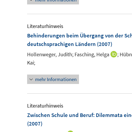
n
u
e
e
u
m
e
Literaturhinweis
F
m
Behinderungen beim Übergang von der Sch
e
F
deutschsprachigen Ländern
(2007)
n
e
Hollenweger, Judith;
Fasching, Helga
;
Hübne
I
s
n
Kai;
n
t
s
n
e
t
mehr Informationen
e
r
e
u
ö
r
e
f
ö
m
Literaturhinweis
f
f
F
Zwischen Schule und Beruf: Dilemmata ei
n
f
e
(2007)
e
n
n
n