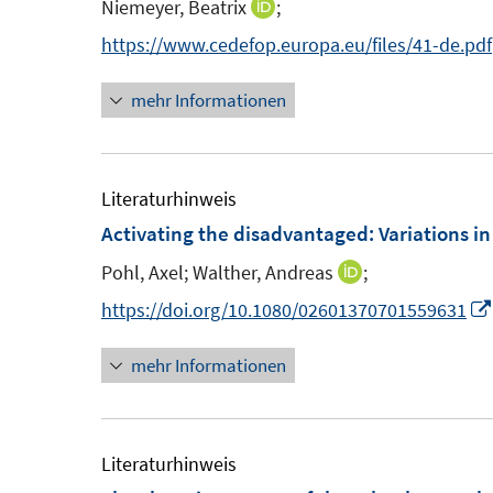
e
Niemeyer, Beatrix
;
I
s
n
n
https://www.cedefop.europa.eu/files/41-de.pdf
t
n
e
mehr Informationen
e
r
u
ö
e
f
m
Literaturhinweis
f
F
Activating the disadvantaged: Variations i
n
e
e
Pohl, Axel;
Walther, Andreas
;
I
n
n
n
https://doi.org/10.1080/02601370701559631
s
n
t
mehr Informationen
e
e
u
r
e
ö
m
Literaturhinweis
f
F