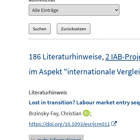
Autorenschaft
186 Literaturhinweise
,
2 IAB-Proj
im Aspekt "internationale Vergle
Literaturhinweis
Lost in transition? Labour market entry se
Brzinsky-Fay, Christian
;
I
n
I
https://doi.org/10.1093/esr/jcm011
n
n
mehr Informationen
e