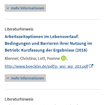
n
f
f
n
n
mehr Informationen
f
e
e
n
u
n
e
e
n
Literaturhinweis
m
F
Arbeitszeitoptionen im Lebensverlauf:
e
Bedingungen und Barrieren ihrer Nutzung im
n
Betrieb
:
Kurzfassung der Ergebnisse
(2016)
s
t
I
Klenner, Christina;
Lott, Yvonne
;
e
n
I
http://www.boeckler.de/pdf/p_wsi_wp_203.pdf
r
n
n
ö
e
n
mehr Informationen
f
u
e
f
e
u
n
m
e
e
F
Literaturhinweis
m
n
e
F