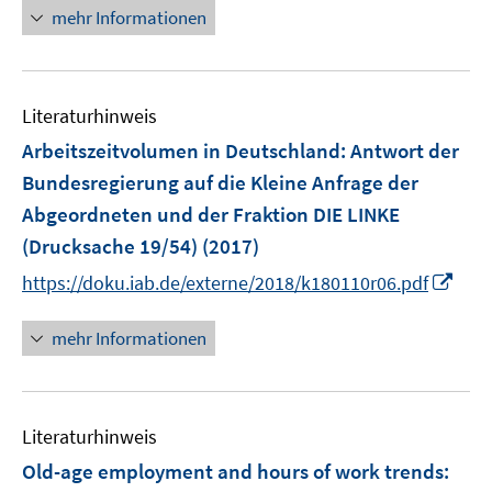
u
n
mehr Informationen
e
e
e
n
m
u
F
e
e
Literaturhinweis
m
n
F
Arbeitszeitvolumen in Deutschland
:
Antwort der
s
e
Bundesregierung auf die Kleine Anfrage der
t
n
Abgeordneten und der Fraktion DIE LINKE
e
s
r
(Drucksache 19/54)
(2017)
t
ö
e
I
https://doku.iab.de/externe/2018/k180110r06.pdf
f
r
n
f
ö
n
mehr Informationen
n
f
e
e
f
u
n
n
e
e
Literaturhinweis
m
n
F
Old-age employment and hours of work trends
:
e