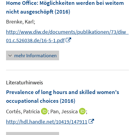
F
Home Office
:
Möglichkeiten werden bei weitem
e
nicht ausgeschöpft
(2016)
n
Brenke, Karl;
s
t
http://www.diw.de/documents/publikationen/73/diw_
e
I
01.c.526038.de/16-5-1.pdf
r
n
ö
n
mehr Informationen
f
e
f
u
n
e
e
Literaturhinweis
m
n
F
Prevalence of long hours and skilled women's
e
occupational choices
(2016)
n
I
I
Cortés, Patricia
;
Pan, Jessica
;
s
n
n
t
I
http://hdl.handle.net/10419/147911
n
n
e
n
e
e
r