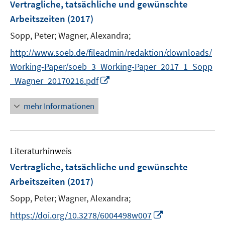
F
Vertragliche, tatsächliche und gewünschte
e
Arbeitszeiten
(2017)
n
Sopp, Peter;
Wagner, Alexandra;
s
t
http://www.soeb.de/fileadmin/redaktion/downloads/
e
Working-Paper/soeb_3_Working-Paper_2017_1_Sopp
r
I
_Wagner_20170216.pdf
ö
n
f
n
mehr Informationen
f
e
n
u
e
e
n
Literaturhinweis
m
F
Vertragliche, tatsächliche und gewünschte
e
Arbeitszeiten
(2017)
n
Sopp, Peter;
Wagner, Alexandra;
s
t
I
https://doi.org/10.3278/6004498w007
e