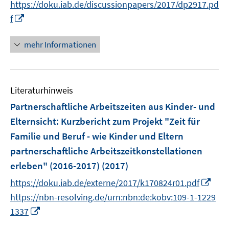
https://doku.iab.de/discussionpapers/2017/dp2917.pd
ö
n
n
e
I
f
f
e
e
r
n
f
u
u
ö
n
n
mehr Informationen
e
e
f
e
e
m
m
f
u
n
F
F
n
e
e
e
e
Literaturhinweis
m
n
n
n
F
Partnerschaftliche Arbeitszeiten aus Kinder- und
s
s
e
Elternsicht
:
Kurzbericht zum Projekt "Zeit für
t
t
n
e
e
Familie und Beruf - wie Kinder und Eltern
s
r
r
partnerschaftliche Arbeitszeitkonstellationen
t
ö
ö
e
erleben" (2016-2017)
(2017)
f
f
r
I
https://doku.iab.de/externe/2017/k170824r01.pdf
f
f
ö
n
n
n
https://nbn-resolving.de/urn:nbn:de:kobv:109-1-1229
f
n
e
e
I
1337
f
e
n
n
n
n