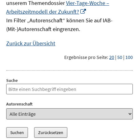
unserem Themendossier
Vier-Tage-Woche –
In
Arbeitszeitmodell der Zukunft?
neuem
Im Filter „Autorenschaft“ können Sie auf IAB-
Fenster
(Mit-)Autorenschaft eingrenzen.
öffnen
Zurück zur Übersicht
Ergebnisse pro Seite:
20
|
50
|
100
Suche
Autorenschaft