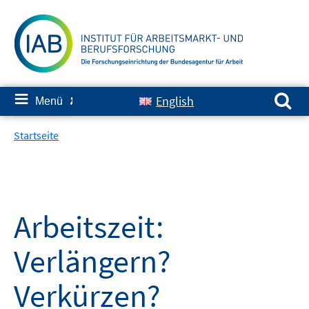
Springe
zum
Inhalt
Suchen nach:
≡
English
Menü
✘
Startseite
Arbeitszeit:
Verlängern?
Verkürzen?