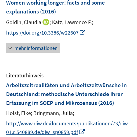
F
Women working longer
:
facts and some
s
s
n
n
e
t
t
explanations
(2016)
s
s
n
e
e
t
t
I
Goldin, Claudia
;
Katz, Lawrence F.;
s
r
r
e
e
n
t
I
https://doi.org/10.3386/w22607
ö
ö
r
r
n
e
n
f
f
ö
ö
e
r
n
f
f
mehr Informationen
f
f
u
ö
e
n
n
f
f
e
f
u
e
e
n
n
m
f
e
n
n
e
e
F
n
Literaturhinweis
m
n
n
e
e
F
Arbeitszeitrealitäten und Arbeitszeitwünsche in
n
n
e
Deutschland
:
methodische Unterschiede ihrer
s
n
Erfassung im SOEP und Mikrozensus
t
(2016)
s
e
t
Holst, Elke;
Bringmann, Julia;
r
e
http://www.diw.de/documents/publikationen/73/diw_
ö
r
I
01.c.540889.de/diw_sp0859.pdf
f
ö