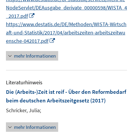
NodeServlet/DEAusgabe_derivate_00000598/WISTA_4
I
_2017.pdf
n
https://www.destatis.de/DE/Methoden/WISTA-Wirtsch
n
aft-und-Statistik/2017/04/arbeitszeiten-arbeitszeitwu
e
I
ensche-042017.pdf
u
n
e
n
mehr Informationen
m
e
F
u
e
e
n
Literaturhinweis
m
s
F
Die (Arbeits-)Zeit ist reif - Über den Reformbedarf
t
e
beim deutschen Arbeitszeitgesetz
(2017)
e
n
r
Schricker, Julia;
s
ö
t
f
e
mehr Informationen
f
r