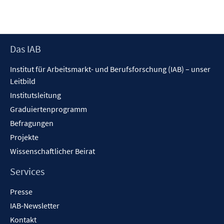
f
r
f
ö
n
f
e
f
Footer
Das IAB
n
n
Inhalt
Institut für Arbeitsmarkt- und Berufsforschung (IAB) – unser
e
Leitbild
n
Institutsleitung
Graduiertenprogramm
Befragungen
Projekte
Wissenschaftlicher Beirat
Services
Presse
IAB-Newsletter
Kontakt