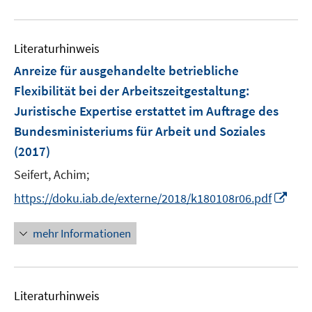
n
ö
e
f
n
Literaturhinweis
f
n
Anreize für ausgehandelte betriebliche
e
Flexibilität bei der Arbeitszeitgestaltung
:
n
Juristische Expertise erstattet im Auftrage des
Bundesministeriums für Arbeit und Soziales
(2017)
Seifert, Achim;
I
https://doku.iab.de/externe/2018/k180108r06.pdf
n
n
mehr Informationen
e
u
e
Literaturhinweis
m