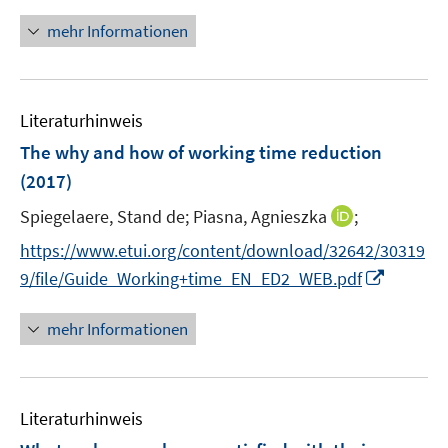
n
r
n
mehr Informationen
ö
e
f
u
f
e
n
Literaturhinweis
m
e
F
The why and how of working time reduction
n
e
(2017)
n
I
Spiegelaere, Stand de;
Piasna, Agnieszka
;
s
n
t
https://www.etui.org/content/download/32642/30319
n
e
I
9/file/Guide_Working+time_EN_ED2_WEB.pdf
e
r
n
u
ö
n
mehr Informationen
e
f
e
m
f
u
F
n
e
e
e
Literaturhinweis
m
n
n
F