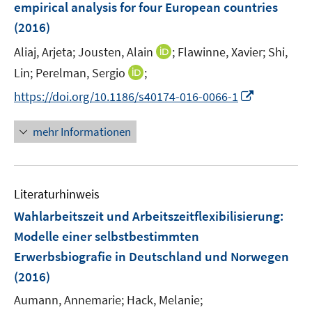
empirical analysis for four European countries
n
(2016)
s
t
I
Aliaj, Arjeta;
Jousten, Alain
;
Flawinne, Xavier;
Shi,
e
n
I
Lin;
Perelman, Sergio
;
r
n
n
I
https://doi.org/10.1186/s40174-016-0066-1
ö
e
n
n
f
u
e
n
mehr Informationen
f
e
u
e
n
m
e
u
e
F
m
e
n
e
F
Literaturhinweis
m
n
e
F
Wahlarbeitszeit und Arbeitszeitflexibilisierung
:
s
n
e
t
Modelle einer selbstbestimmten
s
n
e
Erwerbsbiografie in Deutschland und Norwegen
t
s
r
e
(2016)
t
ö
r
e
Aumann, Annemarie;
Hack, Melanie;
f
ö
r