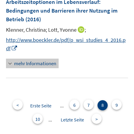
Arbeitszeitoptionen im Lebensverlauf
:
n
e
Bedingungen und Barrieren ihrer Nutzung im
s
n
Betrieb
(2016)
t
s
e
t
I
Klenner, Christina;
Lott, Yvonne
;
r
e
n
http://www.boeckler.de/pdf/p_wsi_studies_4_2016.p
ö
r
n
I
f
df
ö
e
n
f
f
u
n
n
mehr Informationen
f
e
e
e
n
m
u
n
e
F
e
n
e
m
n
F
s
e
<
6
7
8
9
Erste Seite
...
t
n
e
s
10
>
...
Letzte Seite
r
t
ö
e