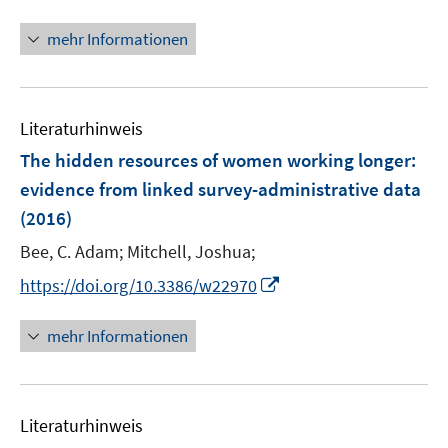
f
f
ö
n
mehr Informationen
f
f
e
n
f
n
e
n
n
e
Literaturhinweis
n
The hidden resources of women working longer
:
evidence from linked survey-administrative data
(2016)
Bee, C. Adam;
Mitchell, Joshua;
I
https://doi.org/10.3386/w22970
n
n
mehr Informationen
e
u
e
Literaturhinweis
m