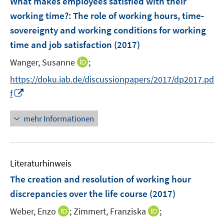
What makes employees satisfied with their
s
e
working time?
:
The role of working hours, time-
t
n
e
sovereignty and working conditions for working
s
r
time and job satisfaction
(2017)
t
ö
e
I
Wanger, Susanne
;
f
r
n
f
https://doku.iab.de/discussionpapers/2017/dp2017.pd
ö
n
n
I
f
f
e
e
n
f
u
n
n
n
mehr Informationen
e
e
e
m
u
n
F
e
e
Literaturhinweis
m
n
F
The creation and resolution of working hour
s
e
discrepancies over the life course
(2017)
t
n
e
I
I
Weber, Enzo
;
Zimmert, Franziska
;
s
r
n
n
t