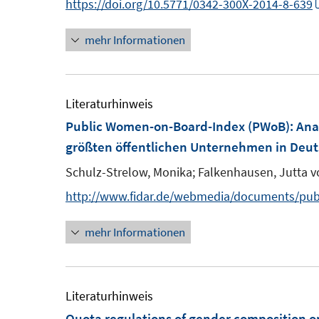
n
https://doi.org/10.5771/0342-300X-2014-8-639
e
mehr Informationen
n
Literaturhinweis
Public Women-on-Board-Index (PWoB)
:
Ana
größten öffentlichen Unternehmen in Deutsc
Schulz-Strelow, Monika;
Falkenhausen, Jutta v
http://www.fidar.de/webmedia/documents/pub
mehr Informationen
Literaturhinweis
Quota regulations of gender composition on