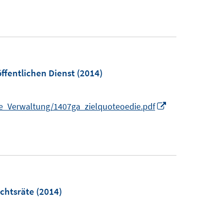
ffentlichen Dienst
(2014)
I
_Verwaltung/1407ga_zielquoteoedie.pdf
n
n
e
u
e
m
chtsräte
(2014)
F
e