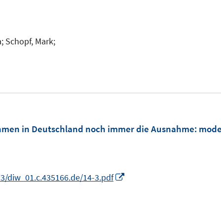
m
F
e
;
Schopf, Mark;
n
s
t
e
r
ö
ehmen in Deutschland noch immer die Ausnahme
:
moder
f
f
n
e
I
3/diw_01.c.435166.de/14-3.pdf
n
n
n
e