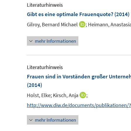
e
Literaturhinweis
m
Gibt es eine optimale Frauenquote?
(2014)
F
Gilroy, Bernard Michael
;
Heimann, Anastasia
I
e
n
n
mehr Informationen
n
s
e
t
u
e
e
Literaturhinweis
r
m
Frauen sind in Vorständen großer Untern
ö
F
(2014)
f
e
f
Holst, Elke;
Kirsch, Anja
;
I
n
n
n
http://www.diw.de/documents/publikationen/7
s
e
n
t
n
mehr Informationen
e
e
u