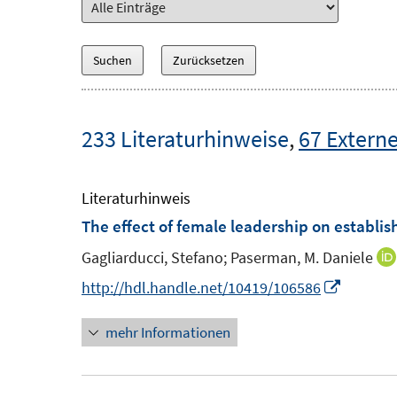
233 Literaturhinweise
,
67 Externe
Literaturhinweis
The effect of female leadership on estab
Gagliarducci, Stefano;
Paserman, M. Daniele
I
http://hdl.handle.net/10419/106586
n
mehr Informationen
n
e
u