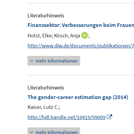
r
e
ö
m
Literaturhinweis
f
F
Finanzsektor
:
Verbesserungen beim Frauenan
f
e
n
Holst, Elke;
Kirsch, Anja
;
I
n
e
n
http://www.diw.de/documents/publikationen/7
s
n
n
t
mehr Informationen
e
e
u
r
e
ö
m
Literaturhinweis
f
F
The gender-career estimation gap
(2014)
f
e
n
Kaiser, Lutz C.;
n
e
I
http://hdl.handle.net/10419/99009
s
n
n
t
mehr Informationen
n