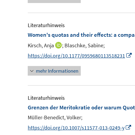
e
e
r
u
ö
e
Literaturhinweis
f
m
Women's quotas and their effects
:
a compar
f
F
n
Kirsch, Anja
;
Blaschke, Sabine;
I
e
e
n
I
https://doi.org/10.1177/0959680113518231
n
n
n
n
s
mehr Informationen
e
n
t
u
e
e
e
u
r
m
e
Literaturhinweis
ö
F
Grenzen der Meritokratie oder warum Quot
f
e
F
Müller-Benedict, Volker;
f
n
e
n
I
https://doi.org/10.1007/s11577-013-0249-y
s
n
e