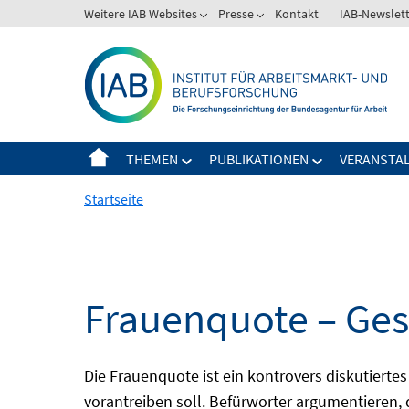
Springe
Weitere IAB Websites
Presse
Kontakt
IAB-Newslet
zum
Inhalt
THEMEN
PUBLIKATIONEN
VERANSTA
Startseite
Frauenquote – Gesc
Die Frauenquote ist ein kontrovers diskutierte
vorantreiben soll. Befürworter argumentieren,