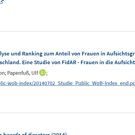
I
n
n
e
u
e
m
lyse und Ranking zum Anteil von Frauen in Aufsicht
F
hland. Eine Studie von FidAR - Frauen in die Aufsichts
e
on;
Papenfuß, Ulf
;
I
n
n
lic-wob-index/20140702_Studie_Public_WoB-Index_end.pd
s
n
t
e
e
u
r
e
ö
m
f
F
 boards of directors
(2014)