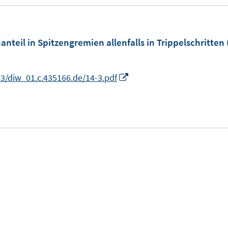
u
e
m
teil in Spitzengremien allenfalls in Trippelschritten
F
e
I
3/diw_01.c.435166.de/14-3.pdf
n
n
s
n
t
e
e
u
r
e
ö
m
f
F
f
e
n
n
e
s
n