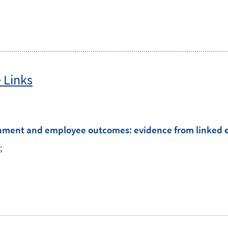
 Links
lishment and employee outcomes
:
evidence from linked
;
I
n
n
e
u
e