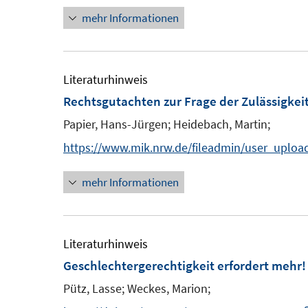
n
t
s
mehr Informationen
n
n
e
t
e
r
e
u
ö
r
e
Literaturhinweis
f
ö
Rechtsgutachten zur Frage der Zulässigkeit
f
f
F
n
Papier, Hans-Jürgen;
Heidebach, Martin;
f
e
e
n
https://www.mik.nrw.de/fileadmin/user_upl
n
n
e
s
mehr Informationen
n
t
e
r
Literaturhinweis
ö
Geschlechtergerechtigkeit erfordert mehr!
f
Pütz, Lasse;
Weckes, Marion;
f