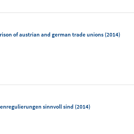
t
e
r
ö
ison of austrian and german trade unions
(2014)
f
f
n
e
n
m
enregulierungen sinnvoll sind
(2014)