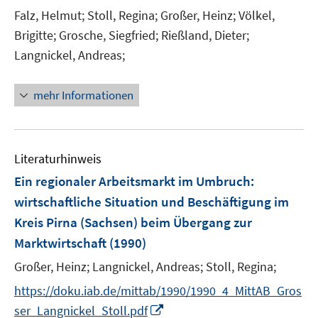
t
Falz, Helmut;
Stoll, Regina;
Großer, Heinz;
Völkel,
e
Brigitte;
Grosche, Siegfried;
Rießland, Dieter;
r
Langnickel, Andreas;
ö
f
mehr Informationen
f
n
e
n
Literaturhinweis
Ein regionaler Arbeitsmarkt im Umbruch
:
wirtschaftliche Situation und Beschäftigung im
Kreis Pirna (Sachsen) beim Übergang zur
Marktwirtschaft
(1990)
Großer, Heinz;
Langnickel, Andreas;
Stoll, Regina;
https://doku.iab.de/mittab/1990/1990_4_MittAB_Gros
I
ser_Langnickel_Stoll.pdf