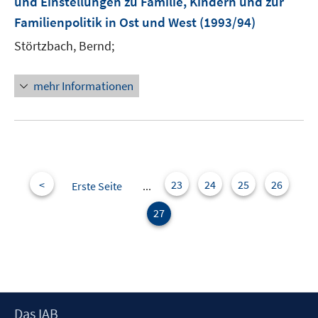
und Einstellungen zu Familie, Kindern und zur
Familienpolitik in Ost und West
(1993/94)
Störtzbach, Bernd;
mehr Informationen
<
23
24
25
26
Erste Seite
...
27
Footer
Das IAB