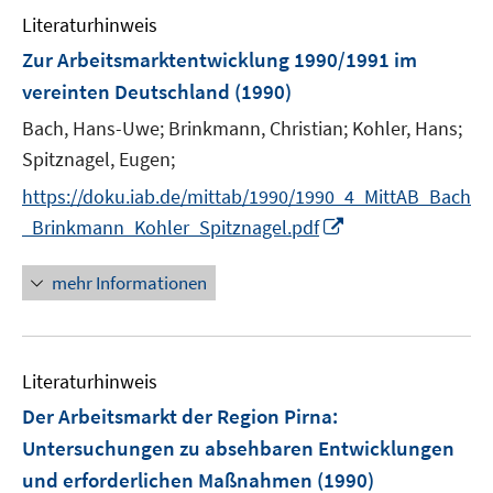
Literaturhinweis
Zur Arbeitsmarktentwicklung 1990/1991 im
vereinten Deutschland
(1990)
Bach, Hans-Uwe;
Brinkmann, Christian;
Kohler, Hans;
Spitznagel, Eugen;
https://doku.iab.de/mittab/1990/1990_4_MittAB_Bach
I
_Brinkmann_Kohler_Spitznagel.pdf
n
n
mehr Informationen
e
u
e
Literaturhinweis
m
F
Der Arbeitsmarkt der Region Pirna
:
e
Untersuchungen zu absehbaren Entwicklungen
n
und erforderlichen Maßnahmen
(1990)
s