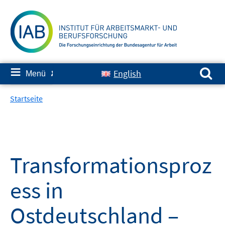
Springe
zum
Inhalt
Suchen nach:
≡
English
Menü
✘
Startseite
Transformationsproz
ess in
Ostdeutschland –