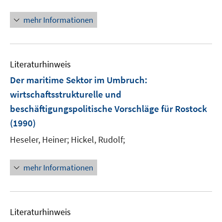
n
n
mehr Informationen
e
u
e
Literaturhinweis
m
F
Der maritime Sektor im Umbruch
:
e
wirtschaftsstrukturelle und
n
beschäftigungspolitische Vorschläge für Rostock
s
(1990)
t
e
Heseler, Heiner;
Hickel, Rudolf;
r
ö
mehr Informationen
f
f
n
e
Literaturhinweis
n