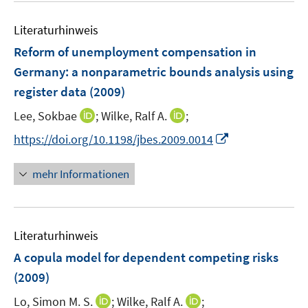
f
n
Literaturhinweis
e
Reform of unemployment compensation in
n
Germany
:
a nonparametric bounds analysis using
register data
(2009)
I
I
Lee, Sokbae
;
Wilke, Ralf A.
;
n
n
I
https://doi.org/10.1198/jbes.2009.0014
n
n
n
e
e
n
mehr Informationen
u
u
e
e
e
u
m
m
e
F
F
Literaturhinweis
m
e
e
F
A copula model for dependent competing risks
n
n
e
(2009)
s
s
n
t
t
I
I
Lo, Simon M. S.
;
Wilke, Ralf A.
;
s