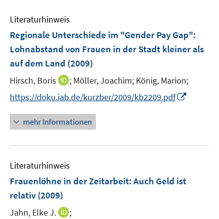
e
F
e
n
e
Literaturhinweis
m
n
F
Regionale Unterschiede im "Gender Pay Gap":
s
e
Lohnabstand von Frauen in der Stadt kleiner als
t
n
e
auf dem Land
(2009)
s
r
t
I
Hirsch, Boris
;
Möller, Joachim;
König, Marion;
ö
e
n
I
f
https://doku.iab.de/kurzber/2009/kb2209.pdf
r
n
n
f
ö
e
n
n
mehr Informationen
f
u
e
e
f
e
u
n
n
m
e
e
F
Literaturhinweis
m
n
e
F
Frauenlöhne in der Zeitarbeit: Auch Geld ist
n
e
relativ
(2009)
s
n
t
I
Jahn, Elke J.
;
s