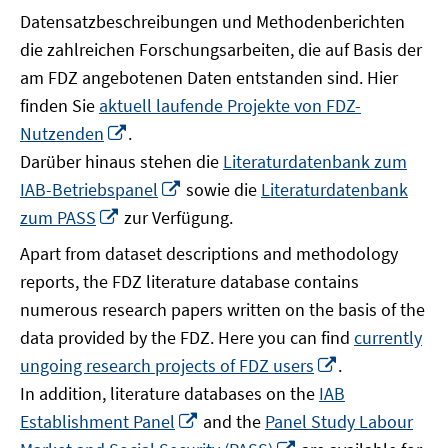
Datensatzbeschreibungen und Methodenberichten
die zahlreichen Forschungsarbeiten, die auf Basis der
am FDZ angebotenen Daten entstanden sind. Hier
finden Sie
aktuell laufende Projekte von FDZ-
In
Nutzenden
.
neuem
Darüber hinaus stehen die
Literaturdatenbank zum
Fenster
In
IAB-Betriebspanel
sowie die
Literaturdatenbank
öffnen
neuem
In
zum PASS
zur Verfügung.
Fenster
neuem
Apart from dataset descriptions and methodology
öffnen
Fenster
reports, the FDZ literature database contains
öffnen
numerous research papers written on the basis of the
data provided by the FDZ. Here you can find
currently
In
ungoing research projects of FDZ users
.
neuem
In addition, literature databases on the
IAB
Fenster
In
Establishment Panel
and the
Panel Study Labour
öffnen
neuem
In