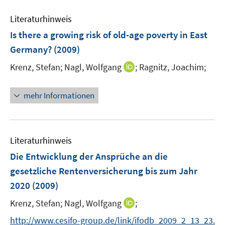
e
f
n
n
Literaturhinweis
e
Is there a growing risk of old-age poverty in East
n
Germany?
(2009)
I
Krenz, Stefan;
Nagl, Wolfgang
;
Ragnitz, Joachim;
n
n
mehr Informationen
e
u
e
m
Literaturhinweis
F
Die Entwicklung der Ansprüche an die
e
gesetzliche Rentenversicherung bis zum Jahr
n
2020
(2009)
s
t
I
Krenz, Stefan;
Nagl, Wolfgang
;
e
n
http://www.cesifo-group.de/link/ifodb_2009_2_13_23.
r