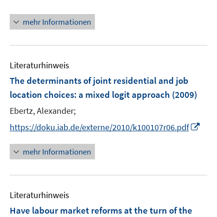
n
e
mehr Informationen
u
e
m
F
Literaturhinweis
e
The determinants of joint residential and job
n
location choices
:
a mixed logit approach
(2009)
s
t
Ebertz, Alexander;
e
I
https://doku.iab.de/externe/2010/k100107r06.pdf
r
n
ö
n
mehr Informationen
f
e
f
u
n
e
e
Literaturhinweis
m
n
F
Have labour market reforms at the turn of the