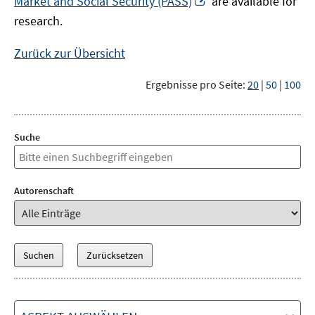
Market and Social Security (PASS)
are available for
Fenster
neuem
research.
öffnen
Fenster
öffnen
Zurück zur Übersicht
Ergebnisse pro Seite:
20
|
50
|
100
Suche
Autorenschaft