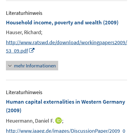
e
n
f
n
e
n
Literaturhinweis
n
e
Household income, poverty and wealth
(2009)
n
Hauser, Richard;
http://www.ratswd.de/download/workingpapers2009/
I
53_09.pdf
n
n
mehr Informationen
e
u
e
Literaturhinweis
m
F
Human capital externalities in Western Germany
e
(2009)
n
I
Heuermann, Daniel F.
;
s
n
t
http://www.iaaeg.de/images/DiscussionPaper/2009_0