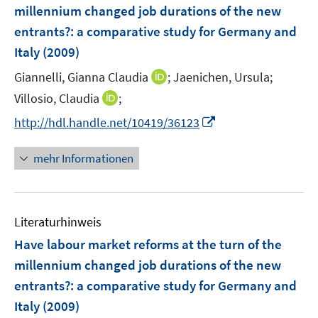
e
millennium changed job durations of the new
n
entrants?
:
a comparative study for Germany and
s
Italy
(2009)
t
e
I
Giannelli, Gianna Claudia
;
Jaenichen, Ursula;
r
n
I
Villosio, Claudia
;
ö
n
n
I
f
http://hdl.handle.net/10419/36123
e
n
n
f
u
e
n
n
mehr Informationen
e
u
e
e
m
e
u
n
F
m
e
e
F
Literaturhinweis
m
n
e
F
Have labour market reforms at the turn of the
s
n
e
t
millennium changed job durations of the new
s
n
e
entrants?
:
a comparative study for Germany and
t
s
r
e
Italy
(2009)
t
ö