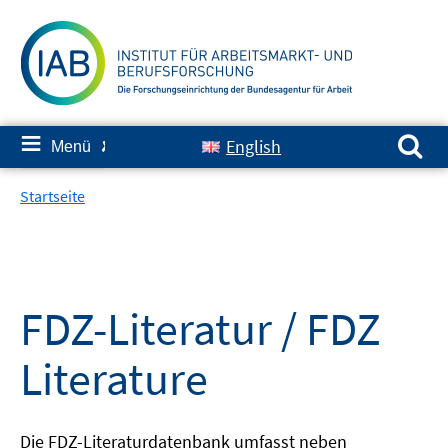
Springe
zum
Inhalt
Suchen nach:
≡
English
Menü
✘
Startseite
FDZ-Literatur / FDZ
Literature
Die FDZ-Literaturdatenbank umfasst neben