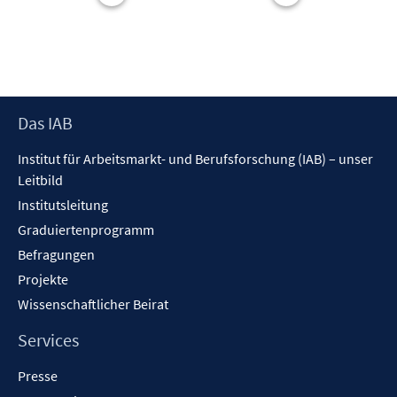
e
t
r
e
ö
r
f
ö
f
f
n
f
Footer
Das IAB
e
n
Inhalt
n
Institut für Arbeitsmarkt- und Berufsforschung (IAB) – unser
e
Leitbild
n
Institutsleitung
Graduiertenprogramm
Befragungen
Projekte
Wissenschaftlicher Beirat
Services
Presse