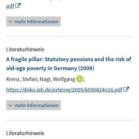
n
I
pdf
ö
e
n
f
u
n
f
mehr Informationen
e
e
n
m
u
e
F
e
n
e
Literaturhinweis
m
n
F
A fragile pillar: Statutory pensions and the risk of
s
e
old-age poverty in Germany
(2009)
t
n
e
I
Krenz, Stefan;
Nagl, Wolfgang
;
s
r
n
t
I
https://doku.iab.de/externe/2009/k090824n16.pdf
ö
n
e
n
f
e
r
n
mehr Informationen
f
u
ö
e
n
e
f
u
e
m
f
e
n
F
n
Literaturhinweis
m
e
e