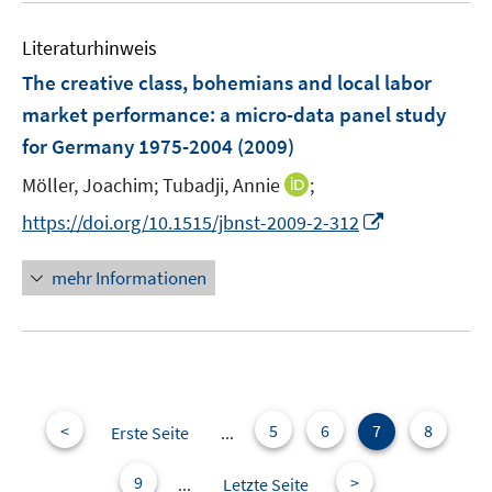
n
m
e
e
F
Literaturhinweis
m
n
e
F
The creative class, bohemians and local labor
n
e
market performance
:
a micro-data panel study
s
n
for Germany 1975-2004
t
(2009)
s
e
t
I
Möller, Joachim;
Tubadji, Annie
;
r
e
n
I
https://doi.org/10.1515/jbnst-2009-2-312
ö
r
n
n
f
ö
e
n
f
mehr Informationen
f
u
e
n
f
e
u
e
n
m
e
n
e
F
m
n
e
F
n
e
<
5
6
7
8
Erste Seite
...
s
n
t
s
9
>
...
Letzte Seite