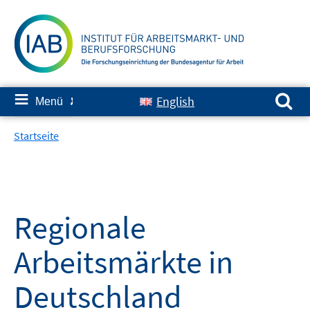
Springe
zum
Inhalt
Suchen nach:
≡
English
Menü
✘
Startseite
Regionale
Arbeitsmärkte in
Deutschland