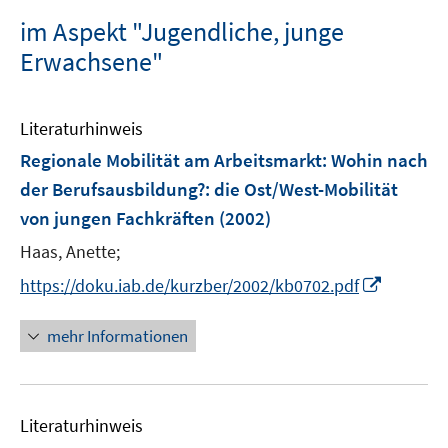
im Aspekt "Jugendliche, junge
Erwachsene"
Literaturhinweis
Regionale Mobilität am Arbeitsmarkt: Wohin nach
der Berufsausbildung?
:
die Ost/West-Mobilität
von jungen Fachkräften
(2002)
Haas, Anette;
I
https://doku.iab.de/kurzber/2002/kb0702.pdf
n
n
mehr Informationen
e
u
e
Literaturhinweis
m