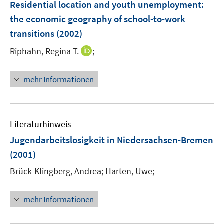
F
Residential location and youth unemployment
:
e
the economic geography of school-to-work
n
transitions
(2002)
s
t
I
Riphahn, Regina T.
;
e
n
r
n
mehr Informationen
ö
e
f
u
f
e
n
m
Literaturhinweis
e
F
Jugendarbeitslosigkeit in Niedersachsen-Bremen
n
e
(2001)
n
s
Brück-Klingberg, Andrea;
Harten, Uwe;
t
e
mehr Informationen
r
ö