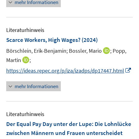
n
n
mehr Informationen
m
u
e
e
F
e
u
n
e
m
e
n
F
Literaturhinweis
m
s
e
F
Scarce Workers, High Wages?
(2024)
t
n
e
e
I
Börschlein, Erik-Benjamin;
Bossler, Mario
;
Popp,
s
n
r
n
t
I
Martin
;
s
ö
n
e
n
t
I
f
https://ideas.repec.org/p/iza/izadps/dp17447.html
e
r
n
e
n
f
u
ö
e
r
n
n
mehr Informationen
e
f
u
ö
e
e
m
f
e
f
u
n
F
n
m
f
e
e
e
F
n
Literaturhinweis
m
n
n
e
e
F
Der Equal Pay Day unter der Lupe: Die Lohnlücke
s
n
n
e
t
zwischen Männern und Frauen unterscheidet
s
n