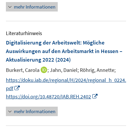
f
u
u
n
mehr Informationen
f
e
e
e
n
m
m
u
e
F
F
e
n
e
e
Literaturhinweis
m
n
n
F
Digitalisierung der Arbeitswelt: Mögliche
s
s
e
Auswirkungen auf den Arbeitsmarkt in Hessen –
t
t
n
e
e
Aktualisierung 2022
(2024)
s
r
r
t
I
Burkert, Carola
;
Jahn, Daniel;
Röhrig, Annette;
ö
ö
e
n
f
f
https://doku.iab.de/regional/H/2024/regional_h_0224.
r
n
f
f
I
pdf
ö
e
n
n
n
I
https://doi.org/10.48720/IAB.REH.2402
f
u
e
e
n
n
f
e
n
n
e
n
n
mehr Informationen
m
u
e
e
F
e
u
n
e
m
e