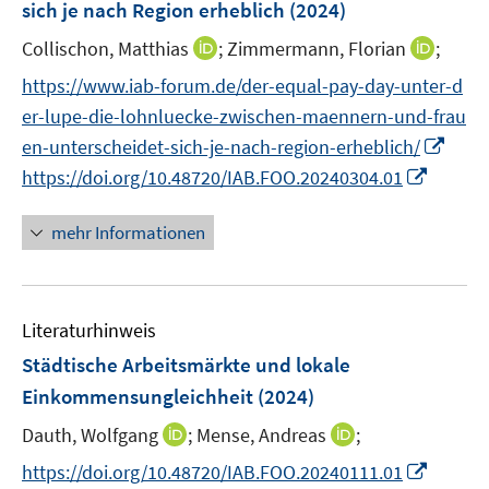
e
sich je nach Region erheblich
t
(2024)
s
r
e
t
I
I
Collischon, Matthias
;
Zimmermann, Florian
;
ö
r
e
n
n
f
https://www.iab-forum.de/der-equal-pay-day-unter-d
ö
r
n
n
f
f
er-lupe-die-lohnluecke-zwischen-maennern-und-frau
ö
e
e
n
f
I
en-unterscheidet-sich-je-nach-region-erheblich/
f
u
u
e
n
n
I
f
https://doi.org/10.48720/IAB.FOO.20240304.01
e
e
n
e
n
n
n
m
m
n
e
n
e
F
F
mehr Informationen
u
e
n
e
e
e
u
n
n
m
e
s
s
F
Literaturhinweis
m
t
t
e
F
e
e
Städtische Arbeitsmärkte und lokale
n
e
r
r
Einkommensungleichheit
(2024)
s
n
ö
ö
t
I
I
Dauth, Wolfgang
;
Mense, Andreas
;
s
f
f
e
n
n
t
f
f
I
https://doi.org/10.48720/IAB.FOO.20240111.01
r
n
n
e