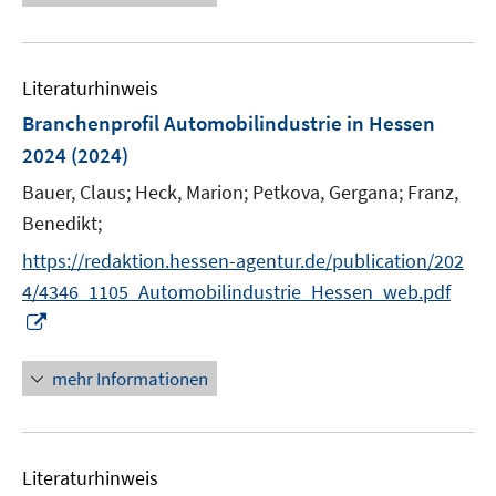
e
n
e
e
F
n
m
u
n
e
e
F
e
n
n
e
Literaturhinweis
m
s
n
F
Branchenprofil Automobilindustrie in Hessen
t
s
e
e
2024
(2024)
t
n
r
e
Bauer, Claus;
Heck, Marion;
Petkova, Gergana;
Franz,
s
ö
r
t
Benedikt;
f
ö
e
f
https://redaktion.hessen-agentur.de/publication/202
f
r
n
4/4346_1105_Automobilindustrie_Hessen_web.pdf
f
ö
e
I
n
f
n
n
e
f
n
n
mehr Informationen
n
e
e
u
n
e
Literaturhinweis
m