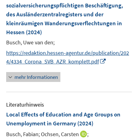
ö
e
sozialversicherungspflichtigen Beschäftigung,
t
f
f
r
e
des Ausländerzentralregisters und der
n
f
ö
r
e
kleinräumigen Wanderungsverflechtungen in
n
f
ö
n
e
Hessen
(2024)
f
f
n
n
Busch, Uwe van den;
f
e
n
https://redaktion.hessen-agentur.de/publication/202
n
e
I
4/4334_Corona_SVB_AZR_komplett.pdf
n
n
n
mehr Informationen
e
u
e
Literaturhinweis
m
F
Local Effects of Education and Age Groups on
e
Unemployment in Germany
(2024)
n
I
Busch, Fabian;
Ochsen, Carsten
;
s