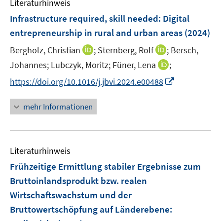
Literaturhinweis
m
F
Infrastructure required, skill needed: Digital
e
entrepreneurship in rural and urban areas
(2024)
n
I
I
Bergholz, Christian
;
Sternberg, Rolf
;
Bersch,
s
n
n
t
I
Johannes;
Lubczyk, Moritz;
Füner, Lena
;
n
n
e
n
I
https://doi.org/10.1016/j.jbvi.2024.e00488
e
e
r
n
n
u
u
ö
e
n
mehr Informationen
e
e
f
u
e
m
m
f
e
u
F
F
n
m
e
e
e
e
F
Literaturhinweis
m
n
n
n
e
F
Frühzeitige Ermittlung stabiler Ergebnisse zum
s
s
n
e
t
t
Bruttoinlandsprodukt bzw. realen
s
n
e
e
Wirtschaftswachstum und der
t
s
r
r
e
Bruttowertschöpfung auf Länderebene
:
t
ö
ö
r