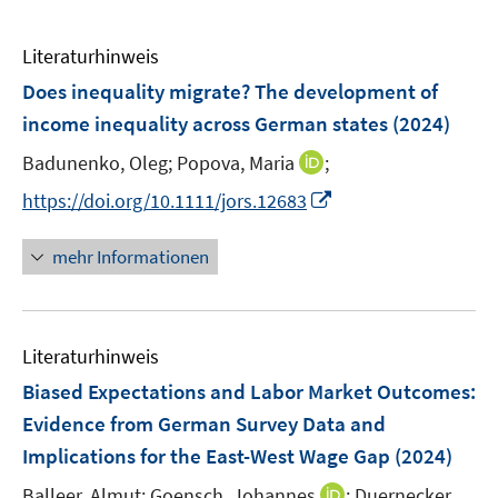
Literaturhinweis
Does inequality migrate? The development of
income inequality across German states
(2024)
I
Badunenko, Oleg;
Popova, Maria
;
n
I
https://doi.org/10.1111/jors.12683
n
n
e
n
mehr Informationen
u
e
e
u
m
e
F
Literaturhinweis
m
e
F
Biased Expectations and Labor Market Outcomes:
n
e
Evidence from German Survey Data and
s
n
Implications for the East-West Wage Gap
t
(2024)
s
e
t
I
Balleer, Almut;
Goensch, Johannes
;
Duernecker,