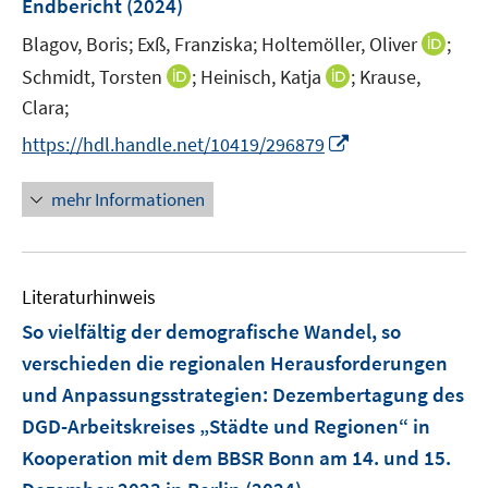
e
Endbericht
(2024)
f
f
ö
r
f
f
I
Blagov, Boris;
Exß, Franziska;
Holtemöller, Oliver
;
f
ö
n
n
n
f
I
I
Schmidt, Torsten
;
Heinisch, Katja
;
Krause,
f
e
e
n
n
n
n
Clara;
f
n
n
e
e
n
n
n
I
https://hdl.handle.net/10419/296879
u
n
e
e
e
n
e
u
u
n
n
mehr Informationen
m
e
e
e
F
m
m
u
e
F
F
e
n
e
e
Literaturhinweis
m
s
n
n
F
So vielfältig der demografische Wandel, so
t
s
s
e
e
verschieden die regionalen Herausforderungen
t
t
n
r
e
e
und Anpassungsstrategien
:
Dezembertagung des
s
ö
r
r
DGD-Arbeitskreises „Städte und Regionen“ in
t
f
ö
ö
e
Kooperation mit dem BBSR Bonn am 14. und 15.
f
f
f
r
n