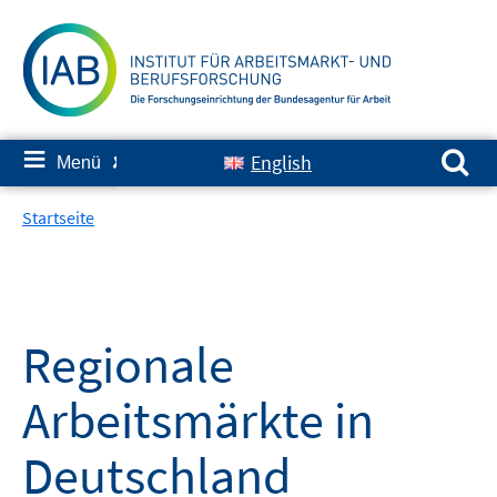
Springe
zum
Inhalt
Suchen nach:
≡
English
Menü
✘
Startseite
Regionale
Arbeitsmärkte in
Deutschland