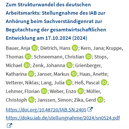
F
Zum Strukturwandel des deutschen
e
Arbeitsmarkts
:
Stellungnahme des IAB zur
n
Anhörung beim Sachverständigenrat zur
s
Begutachtung der gesamtwirtschaftlichen
t
e
Entwicklung am 17.10.2024
(2024)
r
I
I
Bauer, Anja
;
Dietrich, Hans
;
Kern, Jana;
Kruppe,
ö
n
n
I
I
Thomas
;
Schneemann, Christian
;
Stops,
f
n
n
n
n
f
I
I
Michael
;
Zenk, Johanna
;
Grienberger,
e
e
n
n
n
n
n
I
I
Katharina
;
Janser, Markus
;
Haas, Anette;
u
u
e
e
e
n
n
n
n
e
I
e
I
Vetterer, Niklas;
Lang, Julia
;
Heß, Pascal
;
u
u
n
e
e
n
n
m
n
m
n
e
I
I
e
Lehmer, Florian
;
Weber, Enzo
;
Müller,
u
u
e
e
F
n
F
n
m
n
n
m
e
I
e
I
Christoph
;
Janssen, Simon;
Zika, Gerd
;
u
u
e
e
e
e
F
n
n
F
m
n
m
n
e
e
I
https://doi.org/10.48720/IAB.SN.2405
n
u
n
u
e
e
e
e
F
n
F
n
m
m
n
s
e
s
e
https://doku.iab.de/stellungnahme/2024/sn0524.pdf
n
u
u
n
e
e
e
e
F
F
n
t
m
t
m
I
s
e
e
s
n
u
n
u
e
e