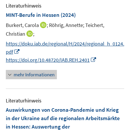
n
F
Literaturhinweis
m
s
e
F
MINT-Berufe in Hessen
(2024)
t
n
e
e
I
Burkert, Carola
;
Röhrig, Annette;
Teichert,
s
n
r
n
t
I
Christian
;
s
ö
n
e
n
t
f
https://doku.iab.de/regional/H/2024/regional_h_0124.
e
r
n
e
f
I
pdf
u
ö
e
r
n
n
I
e
https://doi.org/10.48720/IAB.REH.2401
f
u
ö
e
n
n
m
f
e
f
n
e
n
F
n
mehr Informationen
m
f
u
e
e
e
F
n
e
u
n
n
e
e
m
e
s
n
n
F
Literaturhinweis
m
t
s
e
F
e
Auswirkungen von Corona-Pandemie und Krieg
t
n
e
r
e
in der Ukraine auf die regionalen Arbeitsmärkte
s
n
ö
r
in Hessen
:
Auswertung der
t
s
f