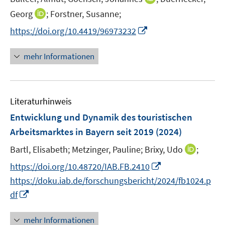
r
e
n
I
Georg
;
Forstner, Susanne;
ö
r
n
n
f
I
https://doi.org/10.4419/96973232
ö
e
n
f
n
f
u
e
n
n
mehr Informationen
f
e
u
e
e
n
m
e
n
u
e
F
m
e
n
e
F
Literaturhinweis
m
n
e
F
Entwicklung und Dynamik des touristischen
s
n
e
t
Arbeitsmarktes in Bayern seit 2019
(2024)
s
n
e
t
I
Bartl, Elisabeth;
Metzinger, Pauline;
Brixy, Udo
;
s
r
e
n
t
I
https://doi.org/10.48720/IAB.FB.2410
ö
r
n
e
n
f
https://doku.iab.de/forschungsbericht/2024/fb1024.p
ö
e
r
n
f
I
f
df
u
ö
e
n
n
f
e
f
u
e
n
n
mehr Informationen
m
f