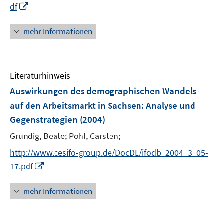
f
I
df
ö
e
n
n
f
u
e
n
mehr Informationen
f
e
n
e
n
m
u
e
F
e
n
e
Literaturhinweis
m
n
F
Auswirkungen des demographischen Wandels
s
e
auf den Arbeitsmarkt in Sachsen
:
Analyse und
t
n
e
Gegenstrategien
(2004)
s
r
t
Grundig, Beate;
Pohl, Carsten;
ö
e
http://www.cesifo-group.de/DocDL/ifodb_2004_3_05-
f
r
f
I
17.pdf
ö
n
n
f
e
n
mehr Informationen
f
n
e
n
u
e