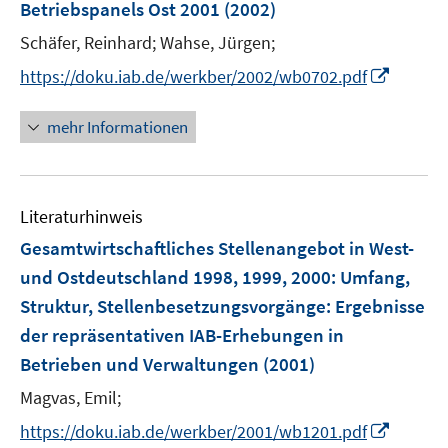
Betriebspanels Ost 2001
(2002)
t
e
Schäfer, Reinhard;
Wahse, Jürgen;
r
I
https://doku.iab.de/werkber/2002/wb0702.pdf
ö
n
f
n
mehr Informationen
f
e
n
u
e
e
n
Literaturhinweis
m
F
Gesamtwirtschaftliches Stellenangebot in West-
e
und Ostdeutschland 1998, 1999, 2000
:
Umfang,
n
Struktur, Stellenbesetzungsvorgänge: Ergebnisse
s
der repräsentativen IAB-Erhebungen in
t
e
Betrieben und Verwaltungen
(2001)
r
Magvas, Emil;
ö
I
https://doku.iab.de/werkber/2001/wb1201.pdf
f