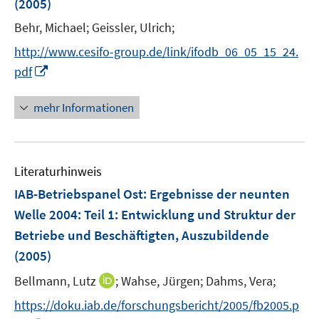
(2005)
Behr, Michael;
Geissler, Ulrich;
http://www.cesifo-group.de/link/ifodb_06_05_15_24.
I
pdf
n
n
mehr Informationen
e
u
e
Literaturhinweis
m
F
IAB-Betriebspanel Ost: Ergebnisse der neunten
e
Welle 2004
:
Teil 1: Entwicklung und Struktur der
n
Betriebe und Beschäftigten, Auszubildende
s
(2005)
t
e
I
Bellmann, Lutz
;
Wahse, Jürgen;
Dahms, Vera;
r
n
https://doku.iab.de/forschungsbericht/2005/fb2005.p
ö
n