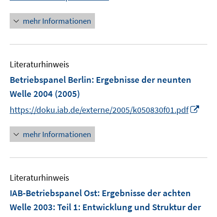
f
n
f
n
mehr Informationen
n
e
e
u
n
e
Literaturhinweis
m
F
Betriebspanel Berlin
:
Ergebnisse der neunten
e
Welle 2004
(2005)
n
I
https://doku.iab.de/externe/2005/k050830f01.pdf
s
n
t
n
mehr Informationen
e
e
r
u
ö
e
f
Literaturhinweis
m
f
F
IAB-Betriebspanel Ost: Ergebnisse der achten
n
e
e
Welle 2003
:
Teil 1: Entwicklung und Struktur der
n
n