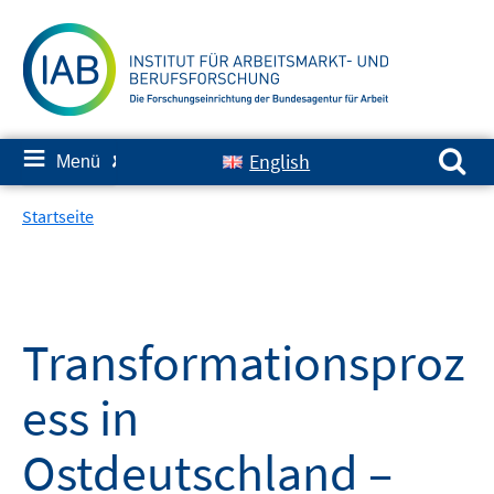
Springe
zum
Inhalt
Suchen nach:
≡
English
Menü
✘
Startseite
Transformationsproz
ess in
Ostdeutschland –