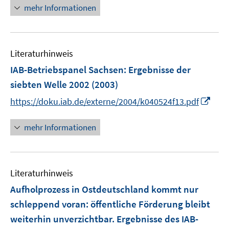
n
mehr Informationen
e
u
e
Literaturhinweis
m
F
IAB-Betriebspanel Sachsen
:
Ergebnisse der
e
siebten Welle 2002
(2003)
n
I
https://doku.iab.de/externe/2004/k040524f13.pdf
s
n
t
n
mehr Informationen
e
e
r
u
ö
e
f
Literaturhinweis
m
f
F
Aufholprozess in Ostdeutschland kommt nur
n
e
e
schleppend voran
:
öffentliche Förderung bleibt
n
n
weiterhin unverzichtbar. Ergebnisse des IAB-
s