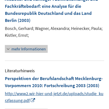
Fachkräftebedarf
:
eine Analyse für die
Bundesrepublik Deutschland und das Land
Berlin
(2003)
Bosch, Gerhard;
Wagner, Alexandra;
Heinecker, Paula;
Kistler, Ernst;
mehr Informationen
Literaturhinweis
Perspektiven der Berufslandschaft Mecklenburg-
Vorpommern 2010
:
Fortschreibung 2003
(2003)
http://www2.wir-hier-und-jetzt.de/uploads/studie_ku
I
rzfassung.pdf
n