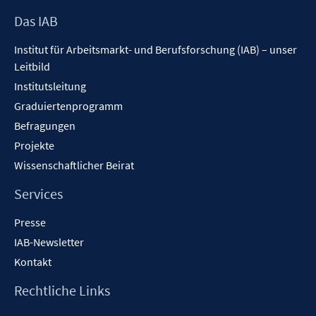
f
f
Footer
Das IAB
n
Inhalt
Institut für Arbeitsmarkt- und Berufsforschung (IAB) – unser
e
Leitbild
n
Institutsleitung
Graduiertenprogramm
Befragungen
Projekte
Wissenschaftlicher Beirat
Services
Presse
IAB-Newsletter
Kontakt
Rechtliche Links