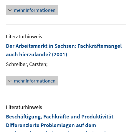
n
f
n
n
mehr Informationen
e
e
u
n
e
Literaturhinweis
m
F
Der Arbeitsmarkt in Sachsen: Fachkräftemangel
e
auch hierzulande?
(2001)
n
Schreiber, Carsten;
s
t
e
mehr Informationen
r
ö
f
Literaturhinweis
f
n
Beschäftigung, Fachkräfte und Produktivität -
e
Differenzierte Problemlagen auf dem
n