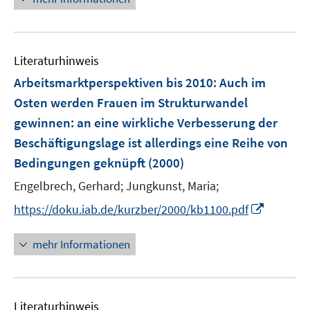
Literaturhinweis
Arbeitsmarktperspektiven bis 2010: Auch im
Osten werden Frauen im Strukturwandel
gewinnen
:
an eine wirkliche Verbesserung der
Beschäftigungslage ist allerdings eine Reihe von
Bedingungen geknüpft
(2000)
Engelbrech, Gerhard;
Jungkunst, Maria;
I
https://doku.iab.de/kurzber/2000/kb1100.pdf
n
n
mehr Informationen
e
u
e
Literaturhinweis
m