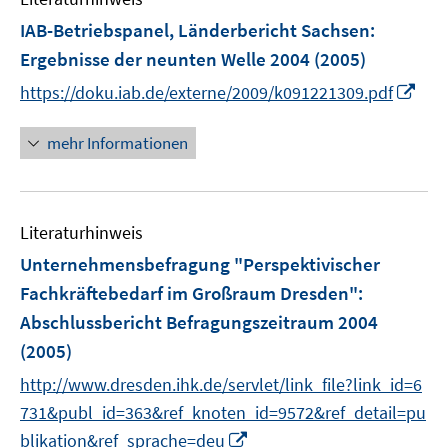
n
IAB-Betriebspanel, Länderbericht Sachsen
:
Ergebnisse der neunten Welle 2004
(2005)
I
https://doku.iab.de/externe/2009/k091221309.pdf
n
n
mehr Informationen
e
u
e
Literaturhinweis
m
F
Unternehmensbefragung "Perspektivischer
e
Fachkräftebedarf im Großraum Dresden"
:
n
Abschlussbericht Befragungszeitraum 2004
s
(2005)
t
e
http://www.dresden.ihk.de/servlet/link_file?link_id=6
r
731&publ_id=363&ref_knoten_id=9572&ref_detail=pu
ö
I
blikation&ref_sprache=deu