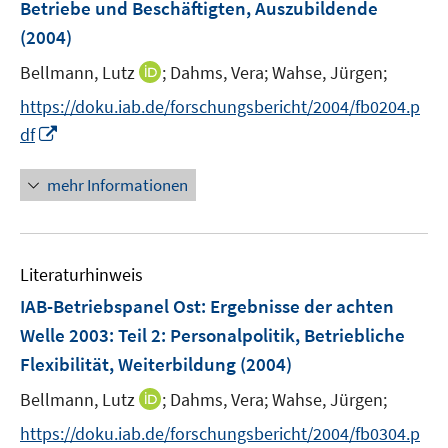
Betriebe und Beschäftigten, Auszubildende
s
(2004)
t
e
I
Bellmann, Lutz
;
Dahms, Vera;
Wahse, Jürgen;
r
n
https://doku.iab.de/forschungsbericht/2004/fb0204.p
ö
n
I
df
f
e
n
f
u
n
n
mehr Informationen
e
e
e
m
u
n
F
e
e
Literaturhinweis
m
n
F
IAB-Betriebspanel Ost: Ergebnisse der achten
s
e
Welle 2003
:
Teil 2: Personalpolitik, Betriebliche
t
n
e
Flexibilität, Weiterbildung
(2004)
s
r
t
I
Bellmann, Lutz
;
Dahms, Vera;
Wahse, Jürgen;
ö
e
n
f
https://doku.iab.de/forschungsbericht/2004/fb0304.p
r
n