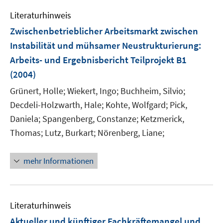
e
n
Literaturhinweis
m
F
Zwischenbetrieblicher Arbeitsmarkt zwischen
e
Instabilität und mühsamer Neustrukturierung
:
n
Arbeits- und Ergebnisbericht Teilprojekt B1
s
(2004)
t
e
Grünert, Holle;
Wiekert, Ingo;
Buchheim, Silvio;
r
Decdeli-Holzwarth, Hale;
Kohte, Wolfgard;
Pick,
ö
Daniela;
Spangenberg, Constanze;
Ketzmerick,
f
Thomas;
Lutz, Burkart;
Nörenberg, Liane;
f
n
e
mehr Informationen
n
Literaturhinweis
Aktueller und künftiger Fachkräftemangel und