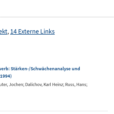
ekt
,
14 Externe Links
werb
:
Stärken-/Schwächenanalyse und
1994)
uter, Jochen;
Dalichov, Karl Heinz;
Russ, Hans;