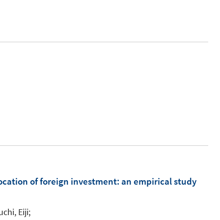
ocation of foreign investment
:
an empirical study
hi, Eiji;