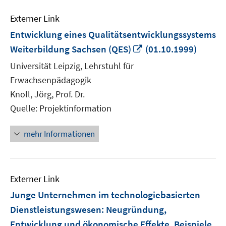
Externer Link
Entwicklung eines Qualitätsentwicklungssystems
In
Weiterbildung Sachsen (QES)
(01.10.1999)
neuem
Universität Leipzig, Lehrstuhl für
Fenster
Erwachsenpädagogik
öffnen
Knoll, Jörg, Prof. Dr.
Quelle: Projektinformation
mehr Informationen
Externer Link
Junge Unternehmen im technologiebasierten
Dienstleistungswesen: Neugründung,
Entwicklung und ökonomische Effekte. Beispiele