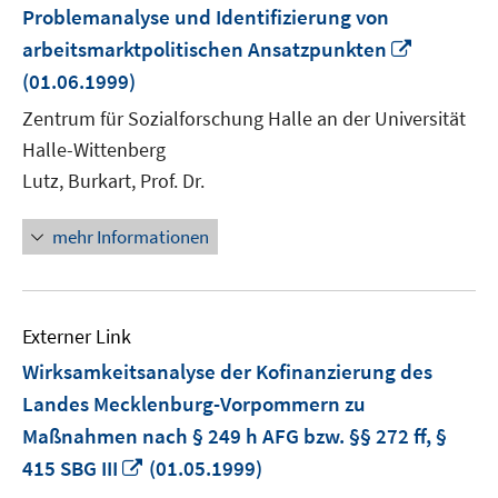
Problemanalyse und Identifizierung von
In
arbeitsmarktpolitischen Ansatzpunkten
neuem
(01.06.1999)
Fenster
Zentrum für Sozialforschung Halle an der Universität
öffnen
Halle-Wittenberg
Lutz, Burkart, Prof. Dr.
mehr Informationen
Externer Link
Wirksamkeitsanalyse der Kofinanzierung des
Landes Mecklenburg-Vorpommern zu
Maßnahmen nach § 249 h AFG bzw. §§ 272 ff, §
In
415 SBG III
(01.05.1999)
neuem