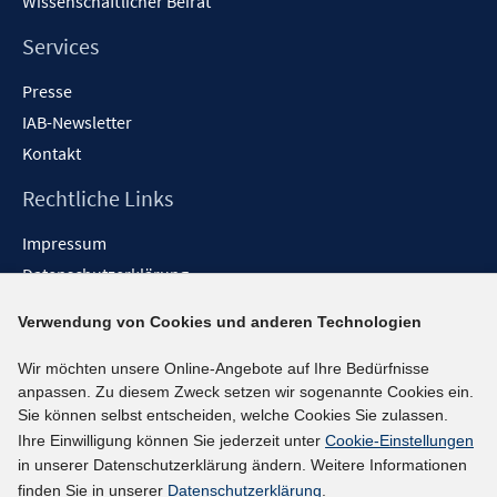
Wissenschaftlicher Beirat
Services
Presse
IAB-Newsletter
Kontakt
Rechtliche Links
Impressum
Datenschutzerklärung
Erklärung zur Barrierefreiheit
Verwendung von Cookies und anderen Technologien
Barrieren melden
Wir möchten unsere Online-Angebote auf Ihre Bedürfnisse
Social-Media-Kanäle
anpassen. Zu diesem Zweck setzen wir sogenannte Cookies ein.
Sie können selbst entscheiden, welche Cookies Sie zulassen.
BlueSky
Ihre Einwilligung können Sie jederzeit unter
Cookie-Einstellungen
YouTube
in unserer Datenschutzerklärung ändern. Weitere Informationen
LinkedIn
finden Sie in unserer
Datenschutzerklärung
.