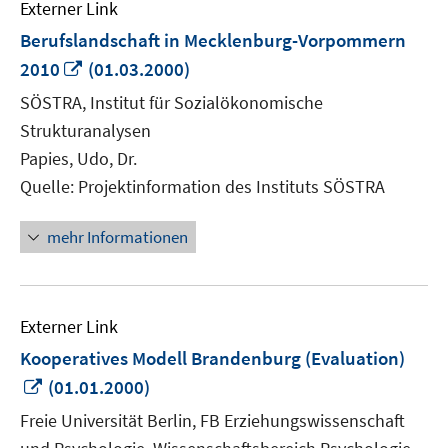
Externer Link
Berufslandschaft in Mecklenburg-Vorpommern
In
2010
(01.03.2000)
neuem
SÖSTRA, Institut für Sozialökonomische
Fenster
Strukturanalysen
öffnen
Papies, Udo, Dr.
Quelle: Projektinformation des Instituts SÖSTRA
mehr Informationen
Externer Link
Kooperatives Modell Brandenburg (Evaluation)
In
(01.01.2000)
neuem
Freie Universität Berlin, FB Erziehungswissenschaft
Fenster