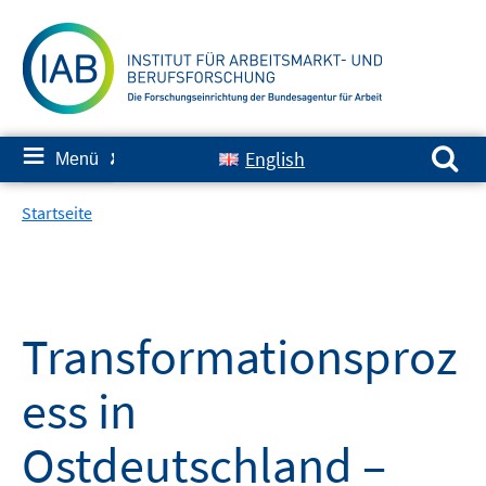
Springe
zum
Inhalt
Suchen nach:
≡
English
Menü
✘
Startseite
Transformationsproz
ess in
Ostdeutschland –