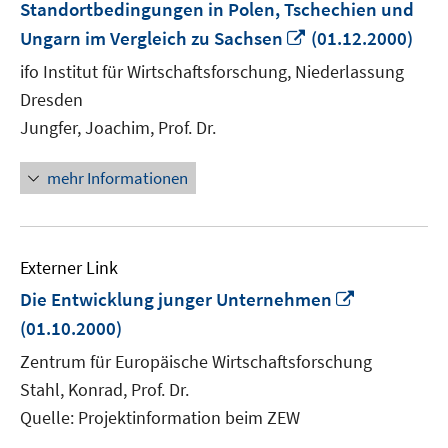
Standortbedingungen in Polen, Tschechien und
In
Ungarn im Vergleich zu Sachsen
(01.12.2000)
neuem
ifo Institut für Wirtschaftsforschung, Niederlassung
Fenster
Dresden
öffnen
Jungfer, Joachim, Prof. Dr.
mehr Informationen
Externer Link
In
Die Entwicklung junger Unternehmen
neuem
(01.10.2000)
Fenster
Zentrum für Europäische Wirtschaftsforschung
öffnen
Stahl, Konrad, Prof. Dr.
Quelle: Projektinformation beim ZEW