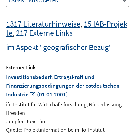
ASPEKT AUSWÄHLEN:
1317 Literaturhinweise
,
15 IAB-Projek
te
,
217 Externe Links
im Aspekt "geografischer Bezug"
Externer Link
Investitionsbedarf, Ertragskraft und
Finanzierungsbedingungen der ostdeutschen
In
Industrie
(01.01.2001)
neuem
ifo Institut für Wirtschaftsforschung, Niederlassung
Fenster
Dresden
öffnen
Jungfer, Joachim
Quelle: Projektinformation beim ifo-Institut