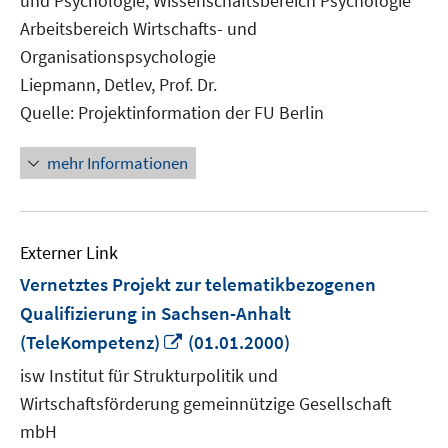
und Psychologie, Wissenschaftsbereich Psychologie
öffnen
Arbeitsbereich Wirtschafts- und
Organisationspsychologie
Liepmann, Detlev, Prof. Dr.
Quelle: Projektinformation der FU Berlin
mehr Informationen
Externer Link
Vernetztes Projekt zur telematikbezogenen
Qualifizierung in Sachsen-Anhalt
In
(TeleKompetenz)
(01.01.2000)
neuem
isw Institut für Strukturpolitik und
Fenster
Wirtschaftsförderung gemeinnützige Gesellschaft
öffnen
mbH