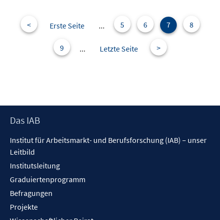
<
5
6
7
8
Erste Seite
...
9
>
...
Letzte Seite
Footer
Das IAB
Inhalt
Institut für Arbeitsmarkt- und Berufsforschung (IAB) – unser
Leitbild
Institutsleitung
Graduiertenprogramm
Befragungen
Projekte