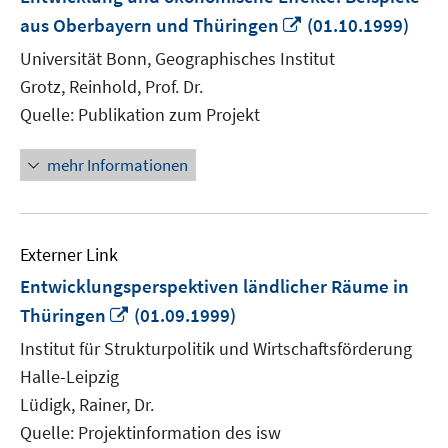
In
aus Oberbayern und Thüringen
(01.10.1999)
neuem
Universität Bonn, Geographisches Institut
Fenster
Grotz, Reinhold, Prof. Dr.
öffnen
Quelle: Publikation zum Projekt
mehr Informationen
Externer Link
Entwicklungsperspektiven ländlicher Räume in
In
Thüringen
(01.09.1999)
neuem
Institut für Strukturpolitik und Wirtschaftsförderung
Fenster
Halle-Leipzig
öffnen
Lüdigk, Rainer, Dr.
Quelle: Projektinformation des isw