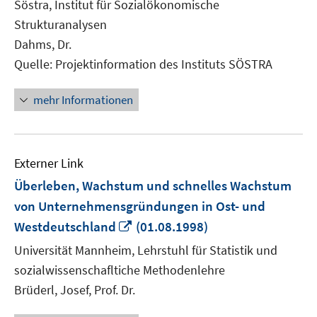
Söstra, Institut für Sozialökonomische
Fenster
Strukturanalysen
öffnen
Dahms, Dr.
Quelle: Projektinformation des Instituts SÖSTRA
mehr Informationen
Externer Link
Überleben, Wachstum und schnelles Wachstum
von Unternehmensgründungen in Ost- und
In
Westdeutschland
(01.08.1998)
neuem
Universität Mannheim, Lehrstuhl für Statistik und
Fenster
sozialwissenschafltiche Methodenlehre
öffnen
Brüderl, Josef, Prof. Dr.