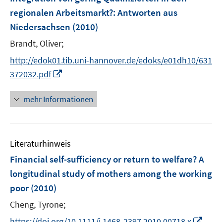
s
f
ö
regionalen Arbeitsmarkt?
:
Antworten aus
t
f
f
e
Niedersachsen
(2010)
n
f
r
e
n
Brandt, Oliver;
ö
n
e
http://edok01.tib.uni-hannover.de/edoks/e01dh10/631
f
n
I
f
372032.pdf
n
n
n
e
mehr Informationen
e
n
u
e
Literaturhinweis
m
F
Financial self-sufficiency or return to welfare? A
e
longitudinal study of mothers among the working
n
poor
(2010)
s
t
Cheng, Tyrone;
e
I
https://doi.org/10.1111/j.1468-2397.2010.00718.x