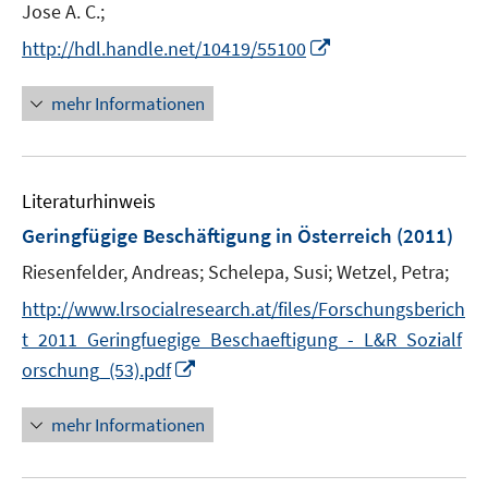
e
t
Jose A. C.;
r
e
I
http://hdl.handle.net/10419/55100
ö
r
n
f
ö
n
mehr Informationen
f
f
e
n
f
u
e
n
e
n
e
Literaturhinweis
m
n
F
Geringfügige Beschäftigung in Österreich
(2011)
e
Riesenfelder, Andreas;
Schelepa, Susi;
Wetzel, Petra;
n
s
http://www.lrsocialresearch.at/files/Forschungsberich
t
t_2011_Geringfuegige_Beschaeftigung_-_L&R_Sozialf
e
I
orschung_(53).pdf
r
n
ö
n
mehr Informationen
f
e
f
u