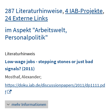
287 Literaturhinweise
,
4 IAB-Projekte
,
24 Externe Links
im Aspekt "Arbeitswelt,
Personalpolitik"
Literaturhinweis
Low-wage jobs - stepping stones or just bad
signals?
(2011)
Mosthaf, Alexander;
https://doku.iab.de/discussionpapers/2011/dp1111.pd
I
f
n
n
mehr Informationen
e