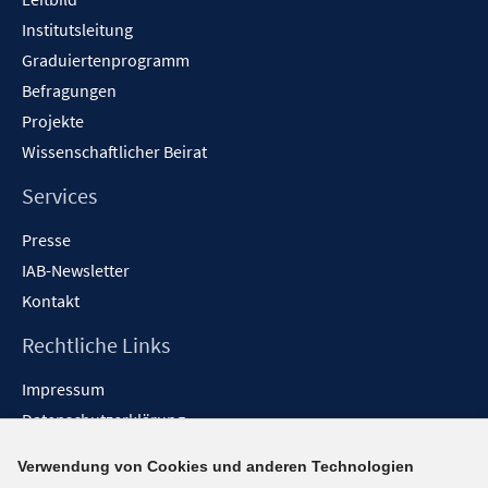
n
Institutsleitung
Graduiertenprogramm
Befragungen
Projekte
Wissenschaftlicher Beirat
Services
Presse
IAB-Newsletter
Kontakt
Rechtliche Links
Impressum
Datenschutzerklärung
Erklärung zur Barrierefreiheit
Verwendung von Cookies und anderen Technologien
Barrieren melden