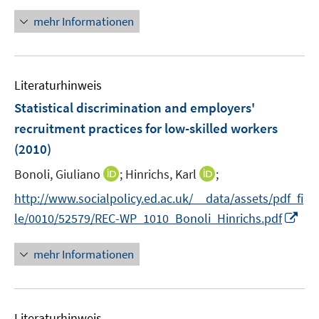
n
f
f
n
n
mehr Informationen
f
e
e
n
u
n
e
e
n
Literaturhinweis
m
F
Statistical discrimination and employers'
e
recruitment practices for low-skilled workers
n
(2010)
s
t
I
I
Bonoli, Giuliano
;
Hinrichs, Karl
;
e
n
n
http://www.socialpolicy.ed.ac.uk/__data/assets/pdf_fi
r
n
n
I
le/0010/52579/REC-WP_1010_Bonoli_Hinrichs.pdf
ö
e
e
n
f
u
u
n
mehr Informationen
f
e
e
e
n
m
m
u
e
F
F
e
n
e
e
Literaturhinweis
m