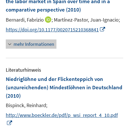
the labor market in Spain over time and in a
t
n
comparative perspective
(2010)
e
s
r
t
I
Bernardi, Fabrizio
;
Martínez-Pastor, Juan-Ignacio;
ö
e
n
I
https://doi.org/10.1177/0020715210368841
f
r
n
n
f
ö
e
n
n
mehr Informationen
f
u
e
e
f
e
u
n
n
m
e
e
F
Literaturhinweis
m
n
e
F
Niedriglöhne und der Flickenteppich von
n
e
(unzureichenden) Mindestlöhnen in Deutschland
s
n
(2010)
t
s
e
t
Bispinck, Reinhard;
r
e
http://www.boeckler.de/pdf/p_wsi_report_4_10.pdf
ö
r
I
f
ö