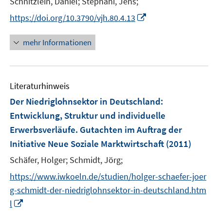
Schnitzlein, Daniel;
Stephani, Jens;
s
t
I
https://doi.org/10.3790/vjh.80.4.13
e
n
r
n
mehr Informationen
ö
e
f
u
f
e
n
Literaturhinweis
m
e
F
Der Niedriglohnsektor in Deutschland
:
n
e
Entwicklung, Struktur und individuelle
n
Erwerbsverläufe. Gutachten im Auftrag der
s
Initiative Neue Soziale Marktwirtschaft
(2011)
t
e
Schäfer, Holger;
Schmidt, Jörg;
r
https://www.iwkoeln.de/studien/holger-schaefer-joer
ö
g-schmidt-der-niedriglohnsektor-in-deutschland.htm
f
I
f
l
n
n