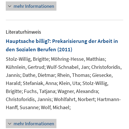
n
e
mehr Informationen
e
n
u
e
Literaturhinweis
m
F
Hauptsache billig?
:
Prekarisierung der Arbeit in
e
den Sozialen Berufen
(2011)
n
Stolz-Willig, Brigitte;
Möhring-Hesse, Matthias;
s
t
Kühnlein, Gertrud;
Wulf-Schnabel, Jan;
Christoforidis,
e
Jannis;
Dathe, Dietmar;
Rhein, Thomas;
Giesecke,
r
Harald;
Stefaniak, Anna;
Klein, Uta;
Stolz-Willig,
ö
Brigitte;
Fuchs, Tatjana;
Wagner, Alexandra;
f
Christoforidis, Jannis;
Wohlfahrt, Norbert;
Hartmann-
f
Hanff, Susanne;
Wolf, Michael;
n
e
n
mehr Informationen