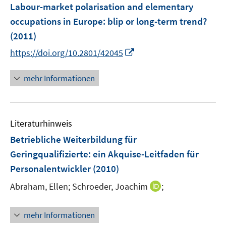
e
F
Labour-market polarisation and elementary
n
e
occupations in Europe
:
blip or long-term trend?
n
(2011)
s
I
t
https://doi.org/10.2801/42045
n
e
n
r
mehr Informationen
e
ö
u
f
e
f
Literaturhinweis
m
n
F
e
Betriebliche Weiterbildung für
e
n
Geringqualifizierte
:
ein Akquise-Leitfaden für
n
Personalentwickler
(2010)
s
t
I
Abraham, Ellen;
Schroeder, Joachim
;
e
n
r
n
mehr Informationen
ö
e