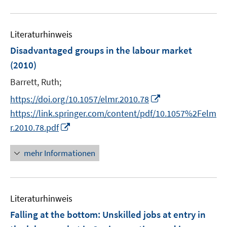
f
u
f
e
n
m
Literaturhinweis
e
F
Disadvantaged groups in the labour market
n
e
(2010)
n
s
Barrett, Ruth;
t
I
https://doi.org/10.1057/elmr.2010.78
e
n
https://link.springer.com/content/pdf/10.1057%2Felm
r
n
I
r.2010.78.pdf
ö
e
n
f
u
n
mehr Informationen
f
e
e
n
m
u
e
F
e
n
e
Literaturhinweis
m
n
F
Falling at the bottom: Unskilled jobs at entry in
s
e