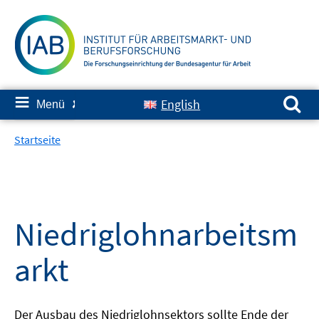
Springe
zum
Inhalt
Suchen nach:
≡
English
Menü
✘
Startseite
Niedriglohnarbeitsm
arkt
Der Ausbau des Niedriglohnsektors sollte Ende der