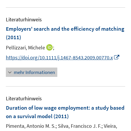
u
e
Literaturhinweis
m
F
Employers' search and the efficiency of matching
e
(2011)
n
I
Pellizzari, Michele
;
s
n
t
I
https://doi.org/10.1111/j.1467-8543.2009.00770.x
n
e
n
e
r
n
mehr Informationen
u
ö
e
e
f
u
m
f
e
F
n
Literaturhinweis
m
e
e
F
Duration of low wage employment
:
a study based
n
n
e
on a survival model
(2011)
s
n
t
Pimenta, Antonio M. S.;
Silva, Francisco J. F.;
Vieira,
s