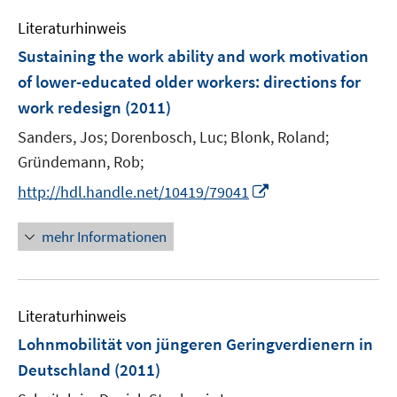
n
e
e
Literaturhinweis
m
n
F
Sustaining the work ability and work motivation
e
of lower-educated older workers
:
directions for
n
work redesign
(2011)
s
t
Sanders, Jos;
Dorenbosch, Luc;
Blonk, Roland;
e
Gründemann, Rob;
r
I
http://hdl.handle.net/10419/79041
ö
n
f
n
mehr Informationen
f
e
n
u
e
e
n
Literaturhinweis
m
F
Lohnmobilität von jüngeren Geringverdienern in
e
Deutschland
(2011)
n