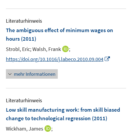
Literaturhinweis
The ambiguous effect of minimum wages on
hours
(2011)
I
Strobl, Eric;
Walsh, Frank
;
n
I
https://doi.org/10.1016/j.labeco.2010.09.004
n
n
e
n
mehr Informationen
u
e
e
u
m
e
F
Literaturhinweis
m
e
F
Low skill manufacturing work
:
from skill biased
n
e
change to technological regression
(2011)
s
n
t
I
Wickham, James
;
s