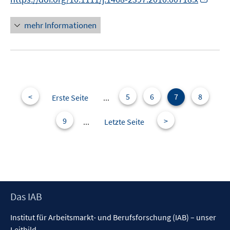
r
n
ö
n
mehr Informationen
f
e
f
u
n
e
e
m
n
F
e
<
5
6
7
8
Erste Seite
...
n
s
9
>
...
Letzte Seite
t
e
r
ö
f
f
Footer
Das IAB
n
Inhalt
Institut für Arbeitsmarkt- und Berufsforschung (IAB) – unser
e
Leitbild