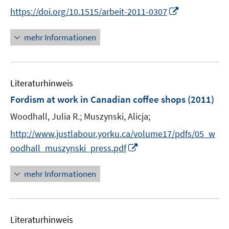
e
n
t
I
https://doi.org/10.1515/arbeit-2011-0307
r
n
e
n
ö
e
r
n
mehr Informationen
f
u
ö
e
f
e
f
u
n
m
f
e
e
F
n
Literaturhinweis
m
n
e
e
F
Fordism at work in Canadian coffee shops
(2011)
n
n
e
Woodhall, Julia R.;
Muszynski, Alicja;
s
n
t
s
http://www.justlabour.yorku.ca/volume17/pdfs/05_w
e
t
I
oodhall_muszynski_press.pdf
r
e
n
ö
r
n
mehr Informationen
f
ö
e
f
f
u
n
f
e
e
n
Literaturhinweis
m
n