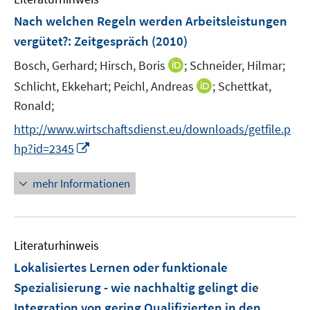
n
n
F
Nach welchen Regeln werden Arbeitsleistungen
s
s
e
vergütet?
:
Zeitgespräch
(2010)
t
t
n
e
e
I
Bosch, Gerhard;
Hirsch, Boris
;
Schneider, Hilmar;
s
r
r
n
t
I
Schlicht, Ekkehart;
Peichl, Andreas
;
Schettkat,
ö
ö
n
e
n
Ronald;
f
f
e
r
n
f
f
http://www.wirtschaftsdienst.eu/downloads/getfile.p
u
ö
e
n
n
I
e
hp?id=2345
f
u
e
e
n
m
f
e
n
n
n
F
n
mehr Informationen
m
e
e
e
F
u
n
n
e
e
s
n
Literaturhinweis
m
t
s
F
e
Lokalisiertes Lernen oder funktionale
t
e
r
e
Spezialisierung - wie nachhaltig gelingt die
n
ö
r
Integration von gering Qualifizierten in den