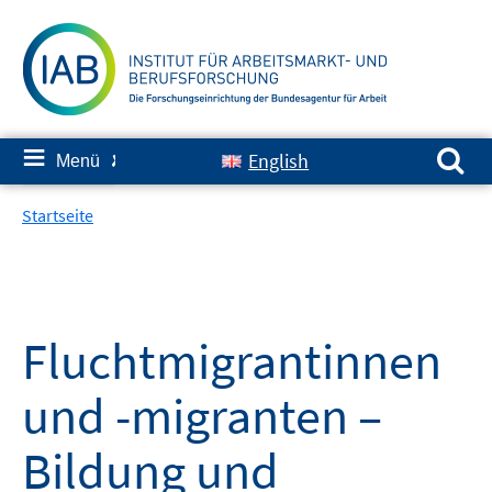
Springe
zum
Inhalt
Suchen nach:
≡
English
Menü
✘
Startseite
Fluchtmigrantinnen
und -migranten –
Bildung und