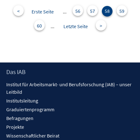
F
e
<
56
57
58
59
Erste Seite
...
n
s
60
>
...
Letzte Seite
t
e
r
ö
f
f
Footer
Das IAB
n
Inhalt
Institut für Arbeitsmarkt- und Berufsforschung (IAB) – unser
e
Leitbild
n
Institutsleitung
Graduiertenprogramm
Befragungen
Projekte
Wissenschaftlicher Beirat