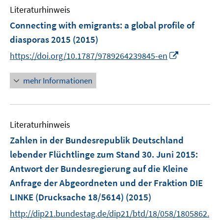
Literaturhinweis
m
F
Connecting with emigrants
:
a global profile of
e
diasporas 2015
(2015)
n
I
https://doi.org/10.1787/9789264239845-en
s
n
t
n
mehr Informationen
e
e
r
u
ö
e
f
Literaturhinweis
m
f
F
Zahlen in der Bundesrepublik Deutschland
n
e
e
lebender Flüchtlinge zum Stand 30. Juni 2015
:
n
n
Antwort der Bundesregierung auf die Kleine
s
Anfrage der Abgeordneten und der Fraktion DIE
t
e
LINKE (Drucksache 18/5614)
(2015)
r
http://dip21.bundestag.de/dip21/btd/18/058/1805862.
ö