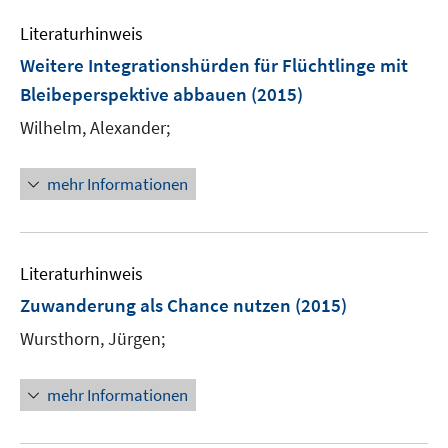
n
e
e
e
Literaturhinweis
m
n
n
F
Weitere Integrationshürden für Flüchtlinge mit
s
e
Bleibeperspektive abbauen
(2015)
t
n
e
Wilhelm, Alexander;
s
r
t
ö
e
mehr Informationen
f
r
f
ö
n
f
e
Literaturhinweis
f
n
n
Zuwanderung als Chance nutzen
(2015)
e
Wursthorn, Jürgen;
n
mehr Informationen