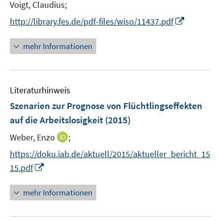
Voigt, Claudius;
ö
I
http://library.fes.de/pdf-files/wiso/11437.pdf
f
n
f
n
n
mehr Informationen
e
e
u
n
e
Literaturhinweis
m
F
Szenarien zur Prognose von Flüchtlingseffekten
e
auf die Arbeitslosigkeit
(2015)
n
I
Weber, Enzo
;
s
n
t
https://doku.iab.de/aktuell/2015/aktueller_bericht_15
n
e
I
15.pdf
e
r
n
u
ö
n
mehr Informationen
e
f
e
m
f
u
F