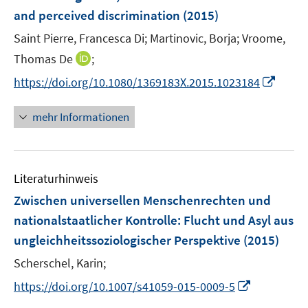
and perceived discrimination
(2015)
Saint Pierre, Francesca Di;
Martinovic, Borja;
Vroome,
I
Thomas De
;
n
I
https://doi.org/10.1080/1369183X.2015.1023184
n
n
e
n
mehr Informationen
u
e
e
u
m
e
F
Literaturhinweis
m
e
F
Zwischen universellen Menschenrechten und
n
e
nationalstaatlicher Kontrolle
:
Flucht und Asyl aus
s
n
ungleichheitssoziologischer Perspektive
t
(2015)
s
e
t
Scherschel, Karin;
r
e
I
https://doi.org/10.1007/s41059-015-0009-5
ö
r
n
f