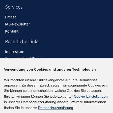
Services
Presse
IAB-Newsletter
Kontakt
Rechtliche Links
Impressum
Datenschutzerklärung
Erklärung zur Barrierefreiheit
Verwendung von Cookies und anderen Technologien
Barrieren melden
Wir möchten unsere Online-Angebote auf Ihre Bedürfnisse
Social-Media-Kanäle
anpassen. Zu diesem Zweck setzen wir sogenannte Cookies ein.
Sie können selbst entscheiden, welche Cookies Sie zulassen.
BlueSky
Ihre Einwilligung können Sie jederzeit unter
Cookie-Einstellungen
YouTube
in unserer Datenschutzerklärung ändern. Weitere Informationen
LinkedIn
finden Sie in unserer
Datenschutzerklärung
.