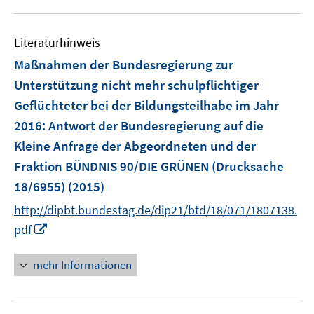
u
e
Literaturhinweis
m
F
Maßnahmen der Bundesregierung zur
e
Unterstützung nicht mehr schulpflichtiger
n
Geflüchteter bei der Bildungsteilhabe im Jahr
s
2016
:
Antwort der Bundesregierung auf die
t
e
Kleine Anfrage der Abgeordneten und der
r
Fraktion BÜNDNIS 90/DIE GRÜNEN (Drucksache
ö
18/6955)
(2015)
f
http://dipbt.bundestag.de/dip21/btd/18/071/1807138.
f
I
n
pdf
n
e
n
n
mehr Informationen
e
u
e