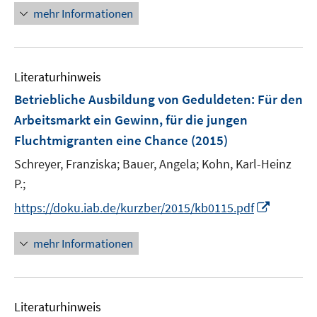
ö
n
mehr Informationen
f
f
e
n
f
u
e
n
e
n
e
Literaturhinweis
m
n
F
Betriebliche Ausbildung von Geduldeten: Für den
e
Arbeitsmarkt ein Gewinn, für die jungen
n
Fluchtmigranten eine Chance
(2015)
s
t
Schreyer, Franziska;
Bauer, Angela;
Kohn, Karl-Heinz
e
P.;
r
I
https://doku.iab.de/kurzber/2015/kb0115.pdf
ö
n
f
n
mehr Informationen
f
e
n
u
e
e
n
Literaturhinweis
m