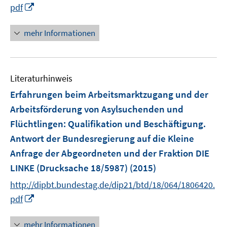
I
pdf
f
n
f
n
mehr Informationen
n
e
e
u
n
e
Literaturhinweis
m
F
Erfahrungen beim Arbeitsmarktzugang und der
e
Arbeitsförderung von Asylsuchenden und
n
Flüchtlingen
:
Qualifikation und Beschäftigung.
s
Antwort der Bundesregierung auf die Kleine
t
e
Anfrage der Abgeordneten und der Fraktion DIE
r
LINKE (Drucksache 18/5987)
(2015)
ö
http://dipbt.bundestag.de/dip21/btd/18/064/1806420.
f
I
pdf
f
n
n
n
mehr Informationen
e