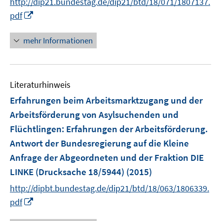
http://dip21.bundestag.de/dip21/btd/18/071/1807137.
r
I
pdf
ö
n
f
n
mehr Informationen
f
e
n
u
e
e
n
Literaturhinweis
m
F
Erfahrungen beim Arbeitsmarktzugang und der
e
Arbeitsförderung von Asylsuchenden und
n
Flüchtlingen
:
Erfahrungen der Arbeitsförderung.
s
Antwort der Bundesregierung auf die Kleine
t
e
Anfrage der Abgeordneten und der Fraktion DIE
r
LINKE (Drucksache 18/5944)
(2015)
ö
http://dipbt.bundestag.de/dip21/btd/18/063/1806339.
f
I
pdf
f
n
n