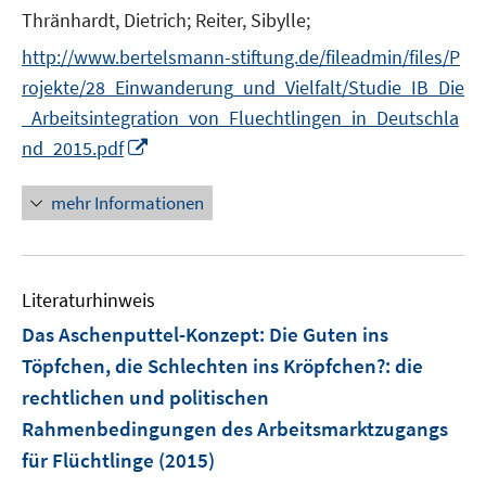
Thränhardt, Dietrich;
Reiter, Sibylle;
http://www.bertelsmann-stiftung.de/fileadmin/files/P
rojekte/28_Einwanderung_und_Vielfalt/Studie_IB_Die
_Arbeitsintegration_von_Fluechtlingen_in_Deutschla
I
nd_2015.pdf
n
n
mehr Informationen
e
u
e
Literaturhinweis
m
F
Das Aschenputtel-Konzept: Die Guten ins
e
Töpfchen, die Schlechten ins Kröpfchen?
:
die
n
rechtlichen und politischen
s
Rahmenbedingungen des Arbeitsmarktzugangs
t
e
für Flüchtlinge
(2015)
r