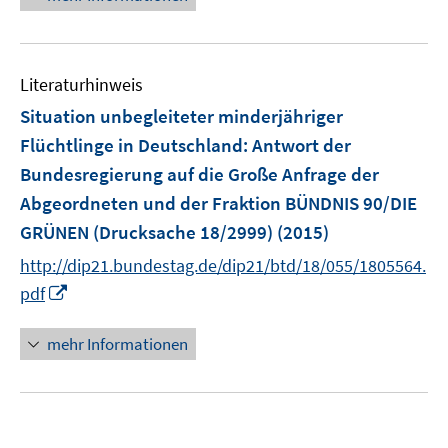
e
n
u
e
Literaturhinweis
m
F
Situation unbegleiteter minderjähriger
e
Flüchtlinge in Deutschland
:
Antwort der
n
Bundesregierung auf die Große Anfrage der
s
Abgeordneten und der Fraktion BÜNDNIS 90/DIE
t
e
GRÜNEN (Drucksache 18/2999)
(2015)
r
http://dip21.bundestag.de/dip21/btd/18/055/1805564.
ö
I
pdf
f
n
f
n
mehr Informationen
n
e
e
u
n
e
m