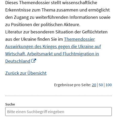
Dieses Themendossier stellt wissenschaftliche
Erkenntnisse zum Thema zusammen und ermöglicht
den Zugang zu weiterführenden Informationen sowie
zu Positionen der politischen Akteure.
Literatur zur besonderen Situation der Geflüchteten
aus der Ukraine finden Sie im
Themendossier
Auswirkungen des Krieges gegen die Ukraine auf
Wirtschaft, Arbeitsmarkt und Fluchtmigration in
In
Deutschland
neuem
Fenster
Zurück zur Übersicht
öffnen
Ergebnisse pro Seite:
20
|
50
|
100
Suche