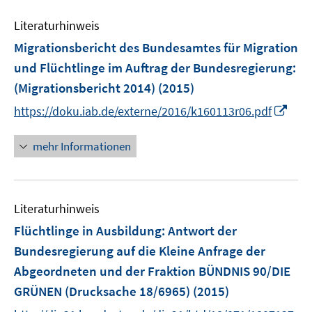
Literaturhinweis
Migrationsbericht des Bundesamtes für Migration
und Flüchtlinge im Auftrag der Bundesregierung
:
(Migrationsbericht 2014)
(2015)
I
https://doku.iab.de/externe/2016/k160113r06.pdf
n
n
mehr Informationen
e
u
e
Literaturhinweis
m
F
Flüchtlinge in Ausbildung
:
Antwort der
e
Bundesregierung auf die Kleine Anfrage der
n
Abgeordneten und der Fraktion BÜNDNIS 90/DIE
s
GRÜNEN (Drucksache 18/6965)
(2015)
t
e