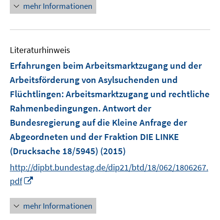
n
mehr Informationen
e
e
n
u
e
Literaturhinweis
m
F
Erfahrungen beim Arbeitsmarktzugang und der
e
Arbeitsförderung von Asylsuchenden und
n
Flüchtlingen
:
Arbeitsmarktzugang und rechtliche
s
Rahmenbedingungen. Antwort der
t
e
Bundesregierung auf die Kleine Anfrage der
r
Abgeordneten und der Fraktion DIE LINKE
ö
(Drucksache 18/5945)
(2015)
f
http://dipbt.bundestag.de/dip21/btd/18/062/1806267.
f
I
n
pdf
n
e
n
n
mehr Informationen
e