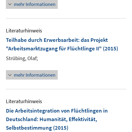
n
mehr Informationen
m
e
F
u
e
e
n
Literaturhinweis
m
s
F
Teilhabe durch Erwerbsarbeit
:
das Projekt
t
e
e
"Arbeitsmarktzugang für Flüchtlinge II"
(2015)
n
r
Strübing, Olaf;
s
ö
t
f
e
mehr Informationen
f
r
n
ö
e
f
n
Literaturhinweis
f
n
Die Arbeitsintegration von Flüchtlingen in
e
Deutschland
:
Humanität, Effektivität,
n
Selbstbestimmung
(2015)