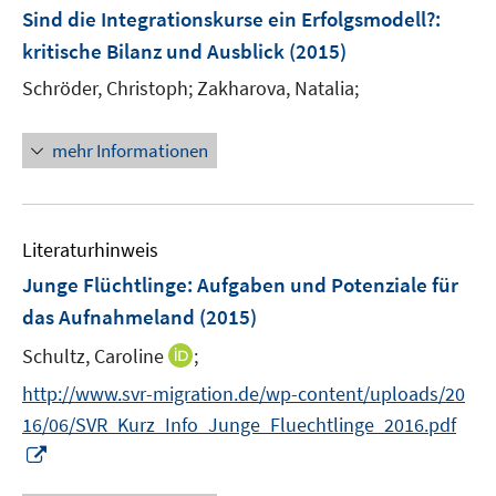
F
Sind die Integrationskurse ein Erfolgsmodell?
:
e
kritische Bilanz und Ausblick
(2015)
n
Schröder, Christoph;
Zakharova, Natalia;
s
t
e
mehr Informationen
r
ö
f
Literaturhinweis
f
n
Junge Flüchtlinge
:
Aufgaben und Potenziale für
e
das Aufnahmeland
(2015)
n
I
Schultz, Caroline
;
n
http://www.svr-migration.de/wp-content/uploads/20
n
16/06/SVR_Kurz_Info_Junge_Fluechtlinge_2016.pdf
e
I
u
n
e