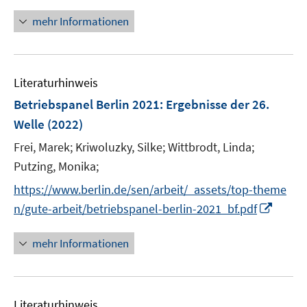
n
f
u
u
e
n
mehr Informationen
f
e
e
u
e
n
m
m
e
u
e
F
F
m
e
n
e
e
F
Literaturhinweis
m
n
n
e
F
Betriebspanel Berlin 2021
:
Ergebnisse der 26.
s
s
n
e
Welle
(2022)
t
t
s
n
e
e
t
Frei, Marek;
Kriwoluzky, Silke;
Wittbrodt, Linda;
s
r
r
e
t
Putzing, Monika;
ö
ö
r
e
https://www.berlin.de/sen/arbeit/_assets/top-theme
f
f
ö
r
f
f
I
n/gute-arbeit/betriebspanel-berlin-2021_bf.pdf
f
ö
n
n
n
f
f
e
e
n
mehr Informationen
n
f
n
n
e
e
n
u
n
e
e
n
Literaturhinweis
m