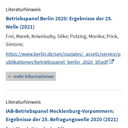
e
n
Literaturhinweis
m
F
Betriebspanel Berlin 2020
:
Ergebnisse der 25.
e
Welle
(2021)
n
Frei, Marek;
Kriwoluzky, Silke;
Putzing, Monika;
Prick,
s
t
Simone;
e
https://www.berlin.de/sen/soziales/_assets/service/p
r
I
ublikationen/betriebspanel_berlin_2020_bf.pdf
ö
n
f
n
mehr Informationen
f
e
n
u
e
e
n
Literaturhinweis
m
F
IAB-Betriebspanel Mecklenburg-Vorpommern
:
e
Ergebnisse der 25. Befragungswelle 2020
(2021)
n