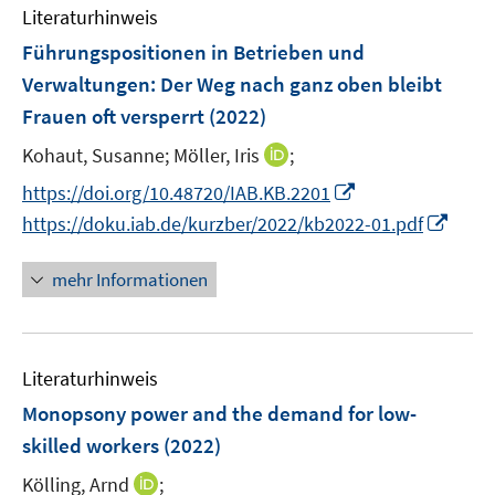
n
e
Literaturhinweis
m
t
t
s
n
F
e
e
Führungspositionen in Betrieben und
t
s
e
r
r
e
Verwaltungen: Der Weg nach ganz oben bleibt
t
n
ö
ö
r
Frauen oft versperrt
(2022)
e
s
f
f
ö
r
t
f
f
I
Kohaut, Susanne;
Möller, Iris
;
f
ö
e
n
n
n
f
I
https://doi.org/10.48720/IAB.KB.2201
f
r
e
e
n
n
n
I
f
https://doku.iab.de/kurzber/2022/kb2022-01.pdf
ö
n
n
e
e
n
n
n
f
u
n
e
n
e
mehr Informationen
f
e
u
e
n
n
m
e
u
e
F
m
e
n
e
F
Literaturhinweis
m
n
e
F
Monopsony power and the demand for low-
s
n
e
skilled workers
(2022)
t
s
n
e
t
I
Kölling, Arnd
;
s