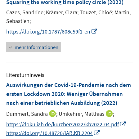
Squaring the working time policy circle
(2022)
s
n
ö
ö
t
Cazes, Sandrine;
Krämer, Clara;
Touzet, Chloé;
Martin,
s
f
f
e
t
Sebastien;
f
f
r
e
n
n
I
https://doi.org/10.1787/608c59f1-en
ö
r
e
e
n
f
ö
n
n
n
mehr Informationen
f
f
e
n
f
u
e
n
e
n
e
Literaturhinweis
m
n
F
Auswirkungen der Covid-19-Pandemie nach dem
e
ersten Lockdown 2020: Weniger Übernahmen
n
nach einer betrieblichen Ausbildung
(2022)
s
t
I
I
Dummert, Sandra
;
Umkehrer, Matthias
;
e
n
n
I
https://doku.iab.de/kurzber/2022/kb2022-04.pdf
r
n
n
n
I
https://doi.org/10.48720/IAB.KB.2204
ö
e
e
n