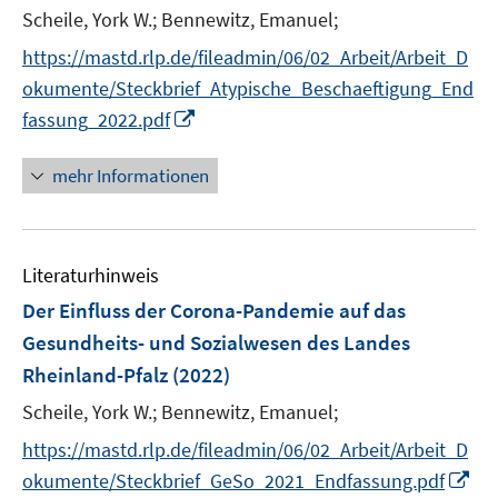
Scheile, York W.;
Bennewitz, Emanuel;
https://mastd.rlp.de/fileadmin/06/02_Arbeit/Arbeit_D
okumente/Steckbrief_Atypische_Beschaeftigung_End
I
fassung_2022.pdf
n
n
mehr Informationen
e
u
e
Literaturhinweis
m
F
Der Einfluss der Corona-Pandemie auf das
e
Gesundheits- und Sozialwesen des Landes
n
Rheinland-Pfalz
(2022)
s
t
Scheile, York W.;
Bennewitz, Emanuel;
e
https://mastd.rlp.de/fileadmin/06/02_Arbeit/Arbeit_D
r
I
okumente/Steckbrief_GeSo_2021_Endfassung.pdf
ö