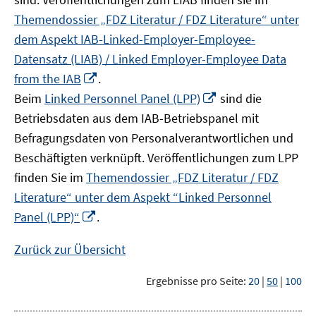
Themendossier „FDZ Literatur / FDZ Literature“ unter
dem Aspekt IAB-Linked-Employer-Employee-
Datensatz (LIAB) / Linked Employer-Employee Data
In
from the IAB
.
neuem
In
Beim
Linked Personnel Panel (LPP)
sind die
Fenster
neuem
Betriebsdaten aus dem IAB-Betriebspanel mit
öffnen
Fenster
Befragungsdaten von Personalverantwortlichen und
öffnen
Beschäftigten verknüpft. Veröffentlichungen zum LPP
finden Sie im
Themendossier „FDZ Literatur / FDZ
Literature“ unter dem Aspekt “Linked Personnel
In
Panel (LPP)“
.
neuem
Fenster
Zurück zur Übersicht
öffnen
Ergebnisse pro Seite:
20
|
50
|
100