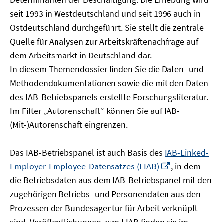
öffnen
seit 1993 in Westdeutschland und seit 1996 auch in
Ostdeutschland durchgeführt. Sie stellt die zentrale
Quelle für Analysen zur Arbeitskräftenachfrage auf
dem Arbeitsmarkt in Deutschland dar.
In diesem Themendossier finden Sie die Daten- und
Methodendokumentationen sowie die mit den Daten
des IAB-Betriebspanels erstellte Forschungsliteratur.
Im Filter „Autorenschaft“ können Sie auf IAB-
(Mit-)Autorenschaft eingrenzen.
Das IAB-Betriebspanel ist auch Basis des
IAB-Linked-
In
Employer-Employee-Datensatzes (LIAB)
, in dem
neuem
die Betriebsdaten aus dem IAB-Betriebspanel mit den
Fenster
zugehörigen Betriebs- und Personendaten aus den
öffnen
Prozessen der Bundesagentur für Arbeit verknüpft
sind. Veröffentlichungen zum LIAB finden sie im