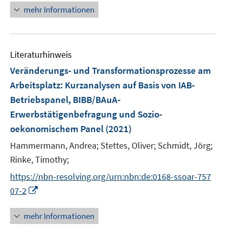
n
mehr Informationen
n
e
e
u
n
e
Literaturhinweis
m
F
Veränderungs- und Transformationsprozesse am
e
Arbeitsplatz
:
Kurzanalysen auf Basis von IAB-
n
Betriebspanel, BIBB/BAuA-
s
Erwerbstätigenbefragung und Sozio-
t
e
oekonomischem Panel
(2021)
r
Hammermann, Andrea;
Stettes, Oliver;
Schmidt, Jörg;
ö
Rinke, Timothy;
f
f
https://nbn-resolving.org/urn:nbn:de:0168-ssoar-757
n
I
07-2
e
n
n
n
mehr Informationen