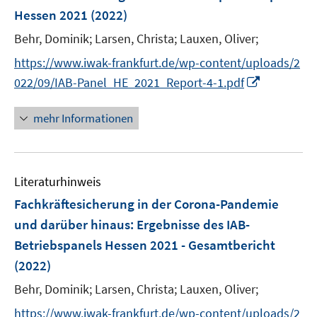
n
Hessen 2021
(2022)
s
t
Behr, Dominik;
Larsen, Christa;
Lauxen, Oliver;
e
https://www.iwak-frankfurt.de/wp-content/uploads/2
r
I
022/09/IAB-Panel_HE_2021_Report-4-1.pdf
ö
n
f
n
mehr Informationen
f
e
n
u
e
e
n
Literaturhinweis
m
F
Fachkräftesicherung in der Corona-Pandemie
e
und darüber hinaus
:
Ergebnisse des IAB-
n
Betriebspanels Hessen 2021 - Gesamtbericht
s
(2022)
t
e
Behr, Dominik;
Larsen, Christa;
Lauxen, Oliver;
r
https://www.iwak-frankfurt.de/wp-content/uploads/2