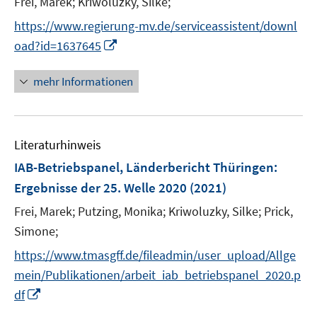
Frei, Marek;
Kriwoluzky, Silke;
s
t
https://www.regierung-mv.de/serviceassistent/downl
e
I
oad?id=1637645
r
n
ö
n
mehr Informationen
f
e
f
u
n
e
e
Literaturhinweis
m
n
F
IAB-Betriebspanel, Länderbericht Thüringen
:
e
Ergebnisse der 25. Welle 2020
(2021)
n
Frei, Marek;
Putzing, Monika;
Kriwoluzky, Silke;
Prick,
s
t
Simone;
e
https://www.tmasgff.de/fileadmin/user_upload/Allge
r
mein/Publikationen/arbeit_iab_betriebspanel_2020.p
ö
I
df
f
n
f