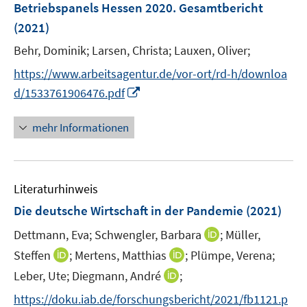
Betriebspanels Hessen 2020. Gesamtbericht
s
(2021)
t
e
Behr, Dominik;
Larsen, Christa;
Lauxen, Oliver;
r
https://www.arbeitsagentur.de/vor-ort/rd-h/downloa
ö
I
d/1533761906476.pdf
f
n
f
n
mehr Informationen
n
e
e
u
n
e
Literaturhinweis
m
F
Die deutsche Wirtschaft in der Pandemie
(2021)
e
I
Dettmann, Eva;
Schwengler, Barbara
;
Müller,
n
n
I
I
Steffen
;
Mertens, Matthias
s
;
Plümpe, Verena;
n
n
n
t
I
Leber, Ute;
Diegmann, André
;
e
n
n
e
n
https://doku.iab.de/forschungsbericht/2021/fb1121.p
u
e
e
r