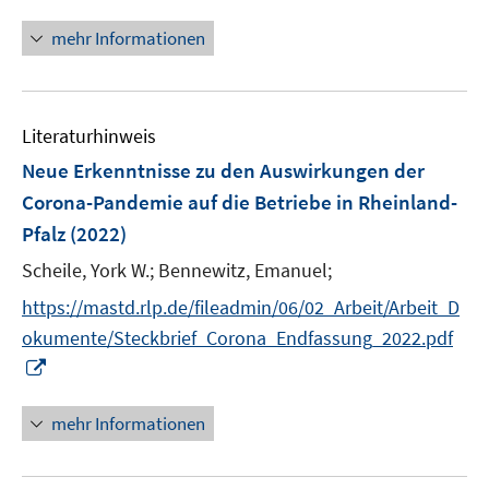
n
f
n
mehr Informationen
f
e
n
u
e
e
n
Literaturhinweis
m
F
Neue Erkenntnisse zu den Auswirkungen der
e
Corona-Pandemie auf die Betriebe in Rheinland-
n
Pfalz
(2022)
s
t
Scheile, York W.;
Bennewitz, Emanuel;
e
https://mastd.rlp.de/fileadmin/06/02_Arbeit/Arbeit_D
r
okumente/Steckbrief_Corona_Endfassung_2022.pdf
ö
I
f
n
f
n
mehr Informationen
n
e
e
u
n