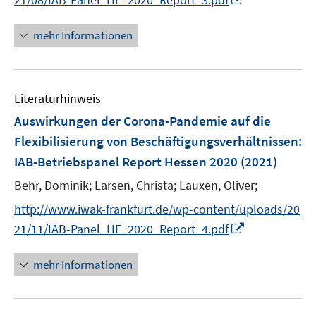
f
n
n
f
e
n
mehr Informationen
n
n
e
e
u
n
e
Literaturhinweis
m
F
Auswirkungen der Corona-Pandemie auf die
e
Flexibilisierung von Beschäftigungsverhältnissen
:
n
IAB-Betriebspanel Report Hessen 2020
(2021)
s
t
Behr, Dominik;
Larsen, Christa;
Lauxen, Oliver;
e
http://www.iwak-frankfurt.de/wp-content/uploads/20
r
I
21/11/IAB-Panel_HE_2020_Report_4.pdf
ö
n
f
n
mehr Informationen
f
e
n
u
e
e