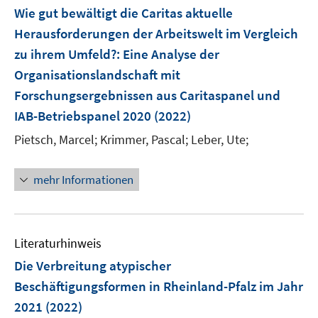
e
e
e
F
Wie gut bewältigt die Caritas aktuelle
n
n
n
e
Herausforderungen der Arbeitswelt im Vergleich
s
s
n
zu ihrem Umfeld?
t
:
Eine Analyse der
t
s
e
e
Organisationslandschaft mit
t
r
r
e
Forschungsergebnissen aus Caritaspanel und
ö
ö
r
IAB-Betriebspanel 2020
(2022)
f
f
ö
f
f
Pietsch, Marcel;
Krimmer, Pascal;
Leber, Ute;
f
n
n
f
e
e
n
mehr Informationen
n
n
e
n
Literaturhinweis
Die Verbreitung atypischer
Beschäftigungsformen in Rheinland-Pfalz im Jahr
2021
(2022)