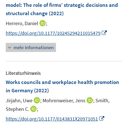
n
e
model: The role of firms’ strategic decisions and
t
t
s
n
e
e
structural change
(2022)
t
s
r
r
e
t
I
Herrero, Daniel
;
ö
ö
r
e
n
I
f
f
https://doi.org/10.1177/10245294211015479
ö
r
n
n
f
f
f
ö
e
n
n
n
mehr Informationen
f
f
u
e
e
e
n
f
e
u
n
n
e
n
m
e
n
e
F
Literaturhinweis
m
n
e
F
Works councils and workplace health promotion
n
e
in Germany
(2022)
s
n
t
I
I
Jirjahn, Uwe
;
Mohrenweiser, Jens
;
Smith,
s
e
n
n
t
I
Stephen C.
;
r
n
n
e
n
I
https://doi.org/10.1177/0143831X20971051
ö
e
e
r
n
n
f
u
u