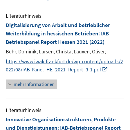
Literaturhinweis
Digitalisierung von Arbeit und betrieblicher
Weiterbildung in hessischen Betrieben
:
IAB-
Betriebspanel Report Hessen 2021
(2022)
Behr, Dominik;
Larsen, Christa;
Lauxen, Oliver;
https://www.iwak-frankfurt.de/wp-content/uploads/2
I
022/08/IAB-Panel_HE_2021_Report_3-1.pdf
n
n
mehr Informationen
e
u
e
Literaturhinweis
m
F
Innovative Organisationsstrukturen, Produkte
e
und Dienstleistungen
:
IAB-Betriebspanel Report