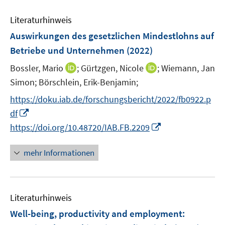
e
e
n
Literaturhinweis
m
F
Auswirkungen des gesetzlichen Mindestlohns auf
e
Betriebe und Unternehmen
(2022)
n
I
I
Bossler, Mario
;
Gürtzgen, Nicole
;
Wiemann, Jan
s
n
n
t
Simon;
Börschlein, Erik-Benjamin;
n
n
e
https://doku.iab.de/forschungsbericht/2022/fb0922.p
e
e
r
I
df
u
u
ö
n
I
https://doi.org/10.48720/IAB.FB.2209
e
e
f
n
n
m
m
f
e
n
F
F
mehr Informationen
n
u
e
e
e
e
e
u
n
n
n
m
e
s
s
F
Literaturhinweis
m
t
t
e
F
e
e
Well-being, productivity and employment:
n
e
r
r