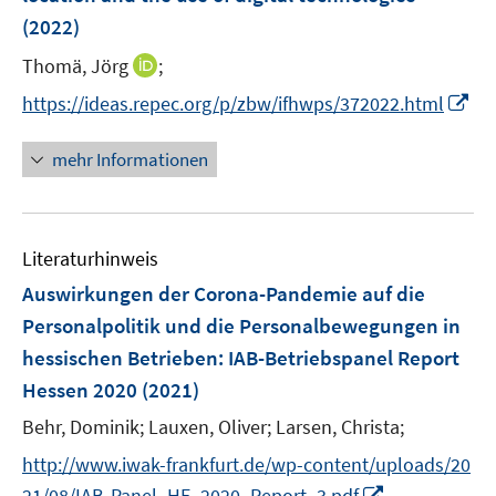
n
(2022)
s
t
I
Thomä, Jörg
;
e
n
I
https://ideas.repec.org/p/zbw/ifhwps/372022.html
r
n
n
ö
e
n
mehr Informationen
f
u
e
f
e
u
n
m
e
e
F
Literaturhinweis
m
n
e
F
Auswirkungen der Corona-Pandemie auf die
n
e
Personalpolitik und die Personalbewegungen in
s
n
hessischen Betrieben
t
:
IAB-Betriebspanel Report
s
e
Hessen 2020
(2021)
t
r
e
Behr, Dominik;
Lauxen, Oliver;
Larsen, Christa;
ö
r
f
http://www.iwak-frankfurt.de/wp-content/uploads/20
ö
f
I
21/08/IAB-Panel_HE_2020_Report_3.pdf