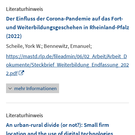
e
Literaturhinweis
m
F
Der Einfluss der Corona-Pandemie auf das Fort-
e
und Weiterbildungsgeschehen in Rheinland-Pfalz
n
(2022)
s
t
Scheile, York W.;
Bennewitz, Emanuel;
e
https://mastd.rlp.de/fileadmin/06/02_Arbeit/Arbeit_D
r
okumente/Steckbrief_Weiterbildung_Endfassung_202
ö
I
2.pdf
f
n
f
n
mehr Informationen
n
e
e
u
n
e
Literaturhinweis
m
F
An urban-rural divide (or not?): Small firm
e
location and the use of digital technologies