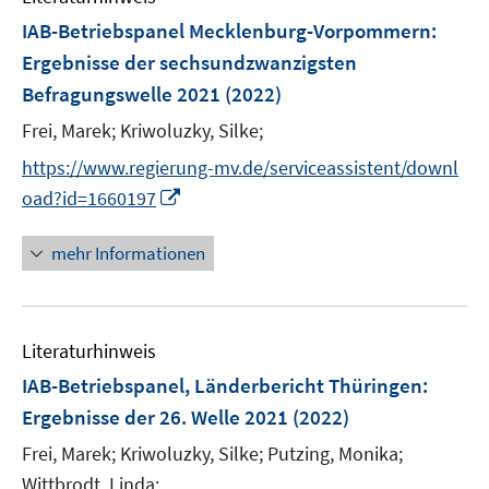
F
IAB-Betriebspanel Mecklenburg-Vorpommern
:
e
Ergebnisse der sechsundzwanzigsten
n
Befragungswelle 2021
(2022)
s
t
Frei, Marek;
Kriwoluzky, Silke;
e
https://www.regierung-mv.de/serviceassistent/downl
r
I
oad?id=1660197
ö
n
f
n
mehr Informationen
f
e
n
u
e
e
n
Literaturhinweis
m
F
IAB-Betriebspanel, Länderbericht Thüringen
:
e
Ergebnisse der 26. Welle 2021
(2022)
n
Frei, Marek;
Kriwoluzky, Silke;
Putzing, Monika;
s
t
Wittbrodt, Linda;