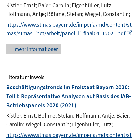
e
e
t
Kistler, Ernst;
Baier, Carolin;
Eigenhüller, Lutz;
r
r
e
Hoffmann, Antje;
Böhme, Stefan;
Wiegel, Constantin;
ö
ö
r
https://www.stmas.bayern.de/imperia/md/content/st
f
f
ö
f
f
I
mas/stmas_inet/arbeit/panel_ii_final04112021.pdf
f
n
n
n
f
e
e
n
mehr Informationen
n
n
n
e
e
u
n
e
Literaturhinweis
m
F
Beschäftigungstrends im Freistaat Bayern 2020
:
e
Teil I: Repräsentative Analysen auf Basis des IAB-
n
Betriebspanels 2020
(2021)
s
t
Kistler, Ernst;
Böhme, Stefan;
Hoffmann, Antje;
Baier,
e
Carolin;
Wiegel, Constantin;
Eigenhüller, Lutz;
r
https://www.stmas.bayern.de/imperia/md/content/st
ö