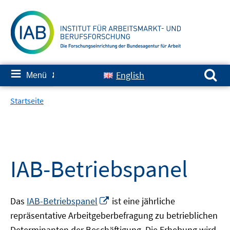
Springe
zum
Inhalt
Suchen nach:
≡
English
Menü
✘
Startseite
IAB-Betriebspanel
In
Das
IAB-Betriebspanel
ist eine jährliche
neuem
repräsentative Arbeitgeberbefragung zu betrieblichen
Fenster
Determinanten der Beschäftigung. Die Erhebung wird