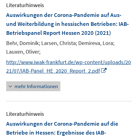
n
Literaturhinweis
m
F
Auswirkungen der Corona-Pandemie auf Aus-
e
und Weiterbildung in hessischen Betrieben
:
IAB-
n
Betriebspanel Report Hessen 2020
(2021)
s
t
Behr, Dominik;
Larsen, Christa;
Demireva, Lora;
e
Lauxen, Oliver;
r
http://www.iwak-frankfurt.de/wp-content/uploads/20
ö
I
21/07/IAB-Panel_HE_2020_Report_2.pdf
f
n
f
n
mehr Informationen
n
e
e
u
n
e
Literaturhinweis
m
F
Auswirkungen der Corona-Pandemie auf die
e
Betriebe in Hessen
:
Ergebnisse des IAB-
n