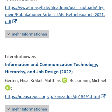
e
https://www.tmasgff.de/fileadmin/user_upload/Allge
r
mein/Publikationen/arbeit_IAB_Betriebspanel_2021.
ö
I
pdf
f
n
f
n
mehr Informationen
n
e
e
u
n
e
Literaturhinweis
m
F
Information and Communication Technology,
e
Hierarchy, and Job Design
(2022)
n
I
Gerten, Elisa;
Kräkel, Matthias
;
Beckmann, Michael
s
n
t
I
;
n
e
n
I
https://ideas.repec.org/p/iza/izadps/dp15491.html
e
r
n
n
u
ö
e
n
mehr Informationen
e
f
u