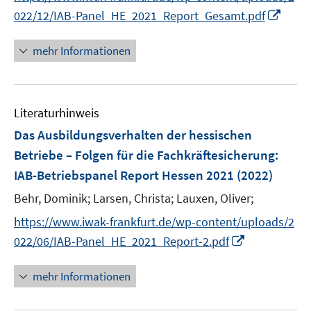
ö
I
022/12/IAB-Panel_HE_2021_Report_Gesamt.pdf
f
n
f
n
mehr Informationen
n
e
e
u
n
e
Literaturhinweis
m
F
Das Ausbildungsverhalten der hessischen
e
Betriebe – Folgen für die Fachkräftesicherung
:
n
IAB-Betriebspanel Report Hessen 2021
(2022)
s
t
Behr, Dominik;
Larsen, Christa;
Lauxen, Oliver;
e
https://www.iwak-frankfurt.de/wp-content/uploads/2
r
I
022/06/IAB-Panel_HE_2021_Report-2.pdf
ö
n
f
n
mehr Informationen
f
e
n
u