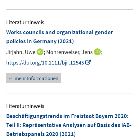
e
u
e
Literaturhinweis
m
F
Works councils and organizational gender
e
policies in Germany
(2021)
n
I
I
Jirjahn, Uwe
;
Mohrenweiser, Jens
;
s
n
n
t
I
https://doi.org/10.1111/bjir.12545
n
n
e
n
e
e
r
n
mehr Informationen
u
u
ö
e
e
e
f
u
m
m
f
e
F
F
n
Literaturhinweis
m
e
e
e
F
Beschäftigungstrends im Freistaat Bayern 2020
:
n
n
n
e
Teil II: Repräsentative Analysen auf Basis des IAB-
s
s
n
Betriebspanels 2020
t
(2021)
t
s