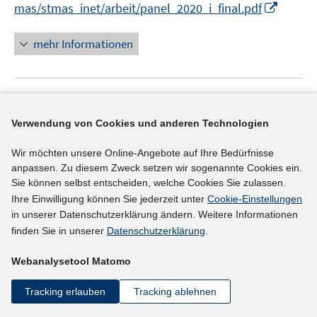
I
mas/stmas_inet/arbeit/panel_2020_i_final.pdf
f
n
f
n
mehr Informationen
n
e
e
u
n
e
Literaturhinweis
m
F
Verwendung von Cookies und anderen Technologien
Veränderungen des betrieblichen
e
Ausbildungsverhaltens im Zusammenhang mit
Wir möchten unsere Online-Angebote auf Ihre Bedürfnisse
n
strukturellen Veränderungen und der Corona-
anpassen. Zu diesem Zweck setzen wir sogenannte Cookies ein.
s
Sie können selbst entscheiden, welche Cookies Sie zulassen.
Pandemie
:
Eine empirische Analyse auf der Basis
t
Ihre Einwilligung können Sie jederzeit unter
Cookie-Einstellungen
e
des IAB-Betriebspanels Baden-Württemberg
in unserer Datenschutzerklärung ändern. Weitere Informationen
r
(2021)
finden Sie in unserer
Datenschutzerklärung
.
ö
Klee, Günther;
Kleimann, Rolf;
f
Webanalysetool Matomo
f
https://www.iaw.edu/iaw-kurzberichte.html?file=files/
Tracking erlauben
Tracking ablehnen
n
dokumente/ab_04_2021/iaw_kurzbericht_2021_01.pd
e