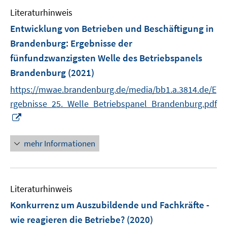
Literaturhinweis
Entwicklung von Betrieben und Beschäftigung in
Brandenburg
:
Ergebnisse der
fünfundzwanzigsten Welle des Betriebspanels
Brandenburg
(2021)
https://mwae.brandenburg.de/media/bb1.a.3814.de/E
rgebnisse_25._Welle_Betriebspanel_Brandenburg.pdf
I
n
n
mehr Informationen
e
u
e
Literaturhinweis
m
F
Konkurrenz um Auszubildende und Fachkräfte -
e
wie reagieren die Betriebe?
(2020)
n