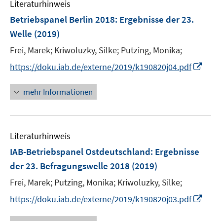
Literaturhinweis
m
F
Betriebspanel Berlin 2018
:
Ergebnisse der 23.
e
Welle
(2019)
n
Frei, Marek;
Kriwoluzky, Silke;
Putzing, Monika;
s
t
I
https://doku.iab.de/externe/2019/k190820j04.pdf
e
n
r
n
mehr Informationen
ö
e
f
u
f
e
n
Literaturhinweis
m
e
F
IAB-Betriebspanel Ostdeutschland
:
Ergebnisse
n
e
der 23. Befragungswelle 2018
(2019)
n
Frei, Marek;
Putzing, Monika;
Kriwoluzky, Silke;
s
t
I
https://doku.iab.de/externe/2019/k190820j03.pdf
e
n
r