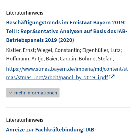
n
e
Literaturhinweis
m
F
Beschäftigungstrends im Freistaat Bayern 2019
:
e
Teil I: Repräsentative Analysen auf Basis des IAB-
n
Betriebspanels 2019
(2020)
s
t
Kistler, Ernst;
Wiegel, Constantin;
Eigenhüller, Lutz;
e
Hoffmann, Antje;
Baier, Carolin;
Böhme, Stefan;
r
https://www.stmas.bayern.de/imperia/md/content/st
ö
I
mas/stmas_inet/arbeit/panel_by_2019_i.pdf
f
n
f
n
mehr Informationen
n
e
e
u
n
e
Literaturhinweis
m
F
Anreize zur Fachkräftebindung
:
IAB-
e