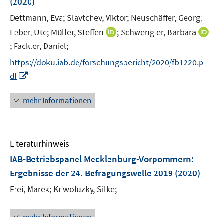
(2020)
t
ö
ö
r
e
Dettmann, Eva;
Slavtchev, Viktor;
Neuschäffer, Georg;
f
f
ö
r
f
f
I
Leber, Ute;
Müller, Steffen
;
Schwengler, Barbara
f
ö
n
n
n
f
;
Fackler, Daniel;
I
f
e
e
n
n
n
f
https://doku.iab.de/forschungsbericht/2020/fb1220.p
n
n
e
e
n
n
I
df
u
n
e
e
n
e
u
n
n
mehr Informationen
m
e
e
F
m
u
e
F
e
n
e
Literaturhinweis
m
s
n
F
IAB-Betriebspanel Mecklenburg-Vorpommern
:
t
s
e
e
Ergebnisse der 24. Befragungswelle 2019
(2020)
t
n
r
e
Frei, Marek;
Kriwoluzky, Silke;
s
ö
r
t
f
ö
e
mehr Informationen