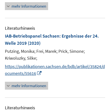
r
n
n
mehr Informationen
ö
e
e
f
u
u
f
e
e
n
m
m
Literaturhinweis
e
F
F
IAB-Betriebspanel Sachsen
:
Ergebnisse der 24.
n
e
e
Welle 2019
(2020)
n
n
s
s
Putzing, Monika;
Frei, Marek;
Prick, Simone;
t
t
Kriwoluzky, Silke;
e
e
https://publikationen.sachsen.de/bdb/artikel/35824/d
r
r
I
ocuments/55616
ö
ö
n
f
f
n
mehr Informationen
f
f
e
n
n
u
e
e
e
n
n
Literaturhinweis
m