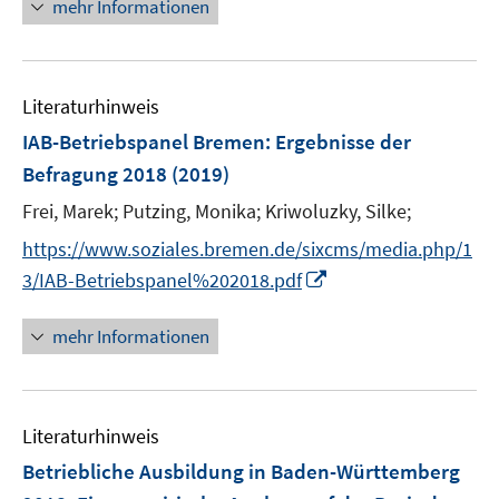
n
mehr Informationen
ö
e
f
u
f
e
n
Literaturhinweis
m
e
F
IAB-Betriebspanel Bremen
:
Ergebnisse der
n
e
Befragung 2018
(2019)
n
Frei, Marek;
Putzing, Monika;
Kriwoluzky, Silke;
s
t
https://www.soziales.bremen.de/sixcms/media.php/1
e
I
3/IAB-Betriebspanel%202018.pdf
r
n
ö
n
mehr Informationen
f
e
f
u
n
e
e
Literaturhinweis
m
n
F
Betriebliche Ausbildung in Baden-Württemberg
e