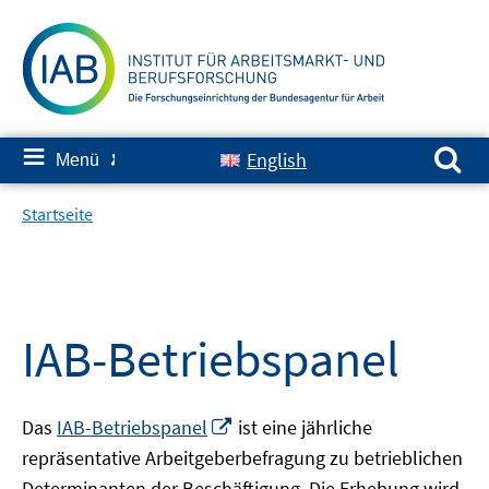
Springe
zum
Inhalt
Suchen nach:
≡
English
Menü
✘
Startseite
IAB-Betriebspanel
In
Das
IAB-Betriebspanel
ist eine jährliche
neuem
repräsentative Arbeitgeberbefragung zu betrieblichen
Fenster
Determinanten der Beschäftigung. Die Erhebung wird