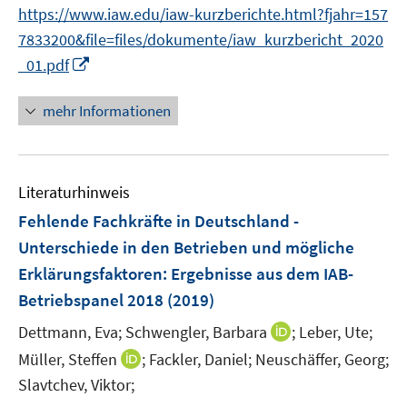
n
https://www.iaw.edu/iaw-kurzberichte.html?fjahr=157
f
n
f
7833200&file=files/dokumente/iaw_kurzbericht_2020
e
n
I
_01.pdf
u
e
n
e
n
n
mehr Informationen
m
e
F
u
e
e
n
Literaturhinweis
m
s
F
Fehlende Fachkräfte in Deutschland -
t
e
e
Unterschiede in den Betrieben und mögliche
n
r
Erklärungsfaktoren
:
Ergebnisse aus dem IAB-
s
ö
Betriebspanel 2018
(2019)
t
f
e
f
I
Dettmann, Eva;
Schwengler, Barbara
;
Leber, Ute;
r
n
n
I
Müller, Steffen
;
Fackler, Daniel;
Neuschäffer, Georg;
ö
e
n
n
Slavtchev, Viktor;
f
n
e
n