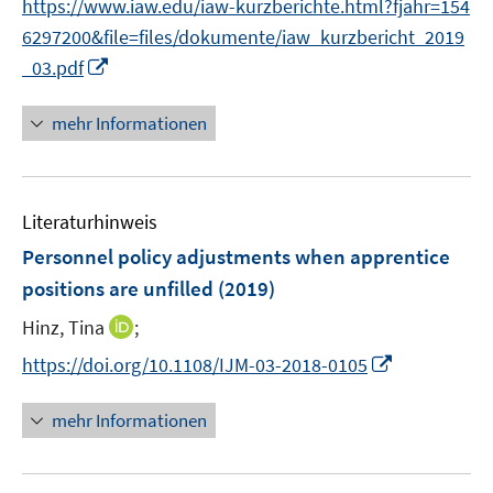
https://www.iaw.edu/iaw-kurzberichte.html?fjahr=154
r
6297200&file=files/dokumente/iaw_kurzbericht_2019
ö
I
_03.pdf
f
n
f
n
mehr Informationen
n
e
e
u
n
e
Literaturhinweis
m
F
Personnel policy adjustments when apprentice
e
positions are unfilled
(2019)
n
I
Hinz, Tina
;
s
n
t
I
https://doi.org/10.1108/IJM-03-2018-0105
n
e
n
e
r
n
mehr Informationen
u
ö
e
e
f
u
m
f