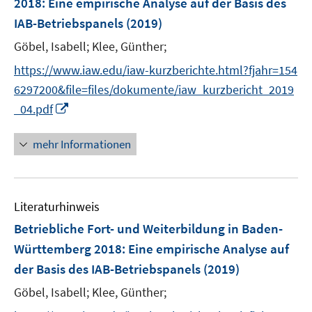
2018
:
Eine empirische Analyse auf der Basis des
n
IAB-Betriebspanels
(2019)
s
t
Göbel, Isabell;
Klee, Günther;
e
https://www.iaw.edu/iaw-kurzberichte.html?fjahr=154
r
6297200&file=files/dokumente/iaw_kurzbericht_2019
ö
I
_04.pdf
f
n
f
n
mehr Informationen
n
e
e
u
n
e
Literaturhinweis
m
F
Betriebliche Fort- und Weiterbildung in Baden-
e
Württemberg 2018
:
Eine empirische Analyse auf
n
der Basis des IAB-Betriebspanels
(2019)
s
t
Göbel, Isabell;
Klee, Günther;
e