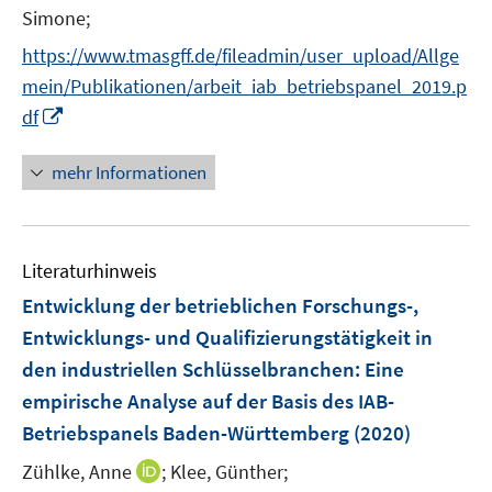
t
Simone;
e
https://www.tmasgff.de/fileadmin/user_upload/Allge
r
mein/Publikationen/arbeit_iab_betriebspanel_2019.p
ö
I
df
f
n
f
n
mehr Informationen
n
e
e
u
n
e
Literaturhinweis
m
F
Entwicklung der betrieblichen Forschungs-,
e
Entwicklungs- und Qualifizierungstätigkeit in
n
den industriellen Schlüsselbranchen
:
Eine
s
empirische Analyse auf der Basis des IAB-
t
e
Betriebspanels Baden-Württemberg
(2020)
r
I
Zühlke, Anne
;
Klee, Günther;
ö