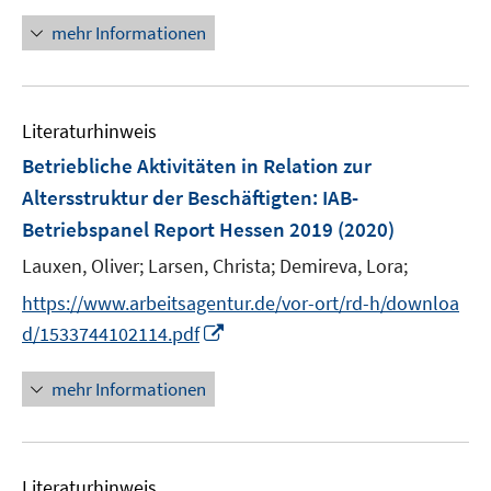
n
f
n
mehr Informationen
f
e
n
u
e
e
n
Literaturhinweis
m
F
Betriebliche Aktivitäten in Relation zur
e
Altersstruktur der Beschäftigten
:
IAB-
n
Betriebspanel Report Hessen 2019
(2020)
s
t
Lauxen, Oliver;
Larsen, Christa;
Demireva, Lora;
e
https://www.arbeitsagentur.de/vor-ort/rd-h/downloa
r
I
d/1533744102114.pdf
ö
n
f
n
mehr Informationen
f
e
n
u
e
e
n
Literaturhinweis
m