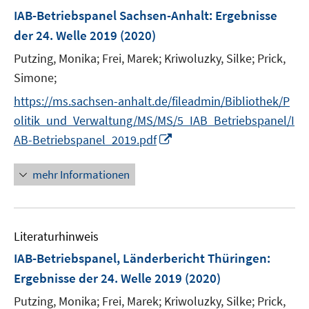
F
IAB-Betriebspanel Sachsen-Anhalt
:
Ergebnisse
e
der 24. Welle 2019
(2020)
n
Putzing, Monika;
Frei, Marek;
Kriwoluzky, Silke;
Prick,
s
t
Simone;
e
https://ms.sachsen-anhalt.de/fileadmin/Bibliothek/P
r
olitik_und_Verwaltung/MS/MS/5_IAB_Betriebspanel/I
ö
I
AB-Betriebspanel_2019.pdf
f
n
f
n
mehr Informationen
n
e
e
u
n
e
Literaturhinweis
m
F
IAB-Betriebspanel, Länderbericht Thüringen
:
e
Ergebnisse der 24. Welle 2019
(2020)
n
Putzing, Monika;
Frei, Marek;
Kriwoluzky, Silke;
Prick,
s