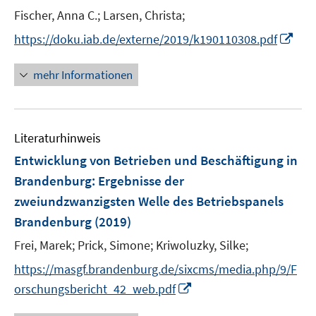
t
Fischer, Anna C.;
Larsen, Christa;
e
I
https://doku.iab.de/externe/2019/k190110308.pdf
r
n
ö
n
mehr Informationen
f
e
f
u
n
e
e
Literaturhinweis
m
n
F
Entwicklung von Betrieben und Beschäftigung in
e
Brandenburg
:
Ergebnisse der
n
zweiundzwanzigsten Welle des Betriebspanels
s
Brandenburg
(2019)
t
e
Frei, Marek;
Prick, Simone;
Kriwoluzky, Silke;
r
https://masgf.brandenburg.de/sixcms/media.php/9/F
ö
I
orschungsbericht_42_web.pdf
f
n
f