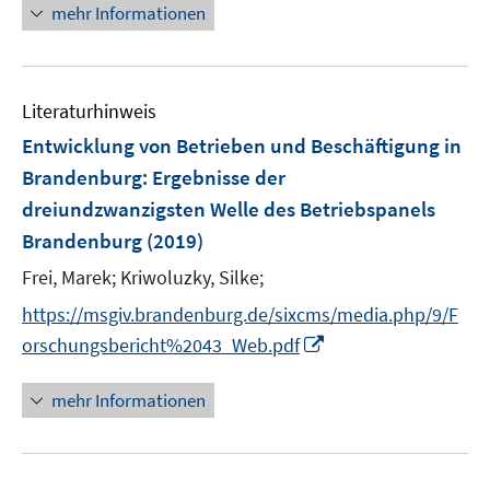
n
mehr Informationen
n
e
e
u
n
e
Literaturhinweis
m
F
Entwicklung von Betrieben und Beschäftigung in
e
Brandenburg
:
Ergebnisse der
n
dreiundzwanzigsten Welle des Betriebspanels
s
Brandenburg
(2019)
t
e
Frei, Marek;
Kriwoluzky, Silke;
r
https://msgiv.brandenburg.de/sixcms/media.php/9/F
ö
I
orschungsbericht%2043_Web.pdf
f
n
f
n
mehr Informationen
n
e
e
u
n
e