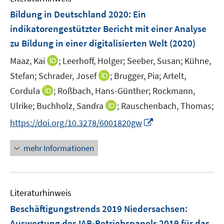
F
Bildung in Deutschland 2020
:
Ein
e
indikatorengestützter Bericht mit einer Analyse
n
zu Bildung in einer digitalisierten Welt
(2020)
s
t
I
Maaz, Kai
;
Leerhoff, Holger;
Seeber, Susan;
Kühne,
e
n
I
Stefan;
Schrader, Josef
;
Brugger, Pia;
Artelt,
r
n
n
I
Cordula
;
Roßbach, Hans-Günther;
Rockmann,
ö
e
n
n
I
Ulrike;
Buchholz, Sandra
;
Rauschenbach, Thomas;
f
u
e
n
n
f
e
I
https://doi.org/10.3278/6001820gw
u
e
n
n
m
n
e
u
e
e
F
n
m
mehr Informationen
e
u
n
e
e
F
m
e
n
u
e
F
m
s
e
n
e
F
t
Literaturhinweis
m
s
n
e
e
F
t
Beschäftigungstrends 2019 Niedersachsen
:
s
n
r
e
e
t
Auswertung des IAB-Betriebspanels 2019 für das