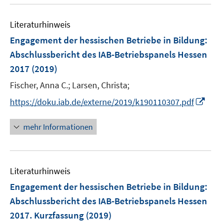
u
n
e
e
Literaturhinweis
m
n
F
Engagement der hessischen Betriebe in Bildung
:
e
Abschlussbericht des IAB-Betriebspanels Hessen
n
2017
(2019)
s
t
Fischer, Anna C.;
Larsen, Christa;
e
I
https://doku.iab.de/externe/2019/k190110307.pdf
r
n
ö
n
mehr Informationen
f
e
f
u
n
e
e
Literaturhinweis
m
n
F
Engagement der hessischen Betriebe in Bildung
:
e
Abschlussbericht des IAB-Betriebspanels Hessen
n
2017. Kurzfassung
(2019)
s