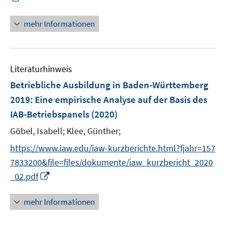
ö
n
f
n
mehr Informationen
f
e
n
u
e
e
n
Literaturhinweis
m
F
Betriebliche Ausbildung in Baden-Württemberg
e
2019
:
Eine empirische Analyse auf der Basis des
n
IAB-Betriebspanels
(2020)
s
t
Göbel, Isabell;
Klee, Günther;
e
https://www.iaw.edu/iaw-kurzberichte.html?fjahr=157
r
7833200&file=files/dokumente/iaw_kurzbericht_2020
ö
I
_02.pdf
f
n
f
n
mehr Informationen
n
e
e
u