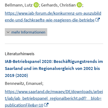
I
I
Bellmann, Lutz
;
Gerhards, Christian
;
s
n
n
t
https://www.iab-forum.de/konkurrenz-um-auszubild
n
n
e
I
ende-und-fachkraefte-wie-reagieren-die-betriebe
e
e
r
n
u
u
ö
n
mehr Informationen
e
e
f
e
m
m
f
u
F
F
n
e
e
e
e
Literaturhinweis
m
n
n
n
F
IAB-Betriebspanel 2020
:
Beschäftigungstrends im
s
s
e
Saarland und im Regionalvergleich von 2002 bis
t
t
n
e
e
2019
(2020)
s
r
r
t
Bennewitz, Emanuel;
ö
ö
e
https://www.saarland.de/mwaev/DE/downloads/arbei
f
f
r
f
f
t/iab/iab_betriebspanel_regionalbericht.pdf?__blob=
ö
n
n
I
publicationFile&v=10
f