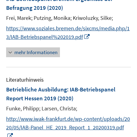
e
Befragung 2019
(2020)
n
Frei, Marek;
Putzing, Monika;
Kriwoluzky, Silke;
s
t
https://www.soziales.bremen.de/sixcms/media.php/1
e
I
3/IAB-Betriebspanel%202019.pdf
r
n
ö
n
mehr Informationen
f
e
f
u
n
e
e
Literaturhinweis
m
n
F
Betriebliche Ausbildung
:
IAB-Betriebspanel
e
Report Hessen 2019
(2020)
n
Funke, Philipp;
Larsen, Christa;
s
t
http://www.iwak-frankfurt.de/wp-content/uploads/20
e
20/05/IAB-Panel_HE_2019_Report_1_20200319.pdf
r
I