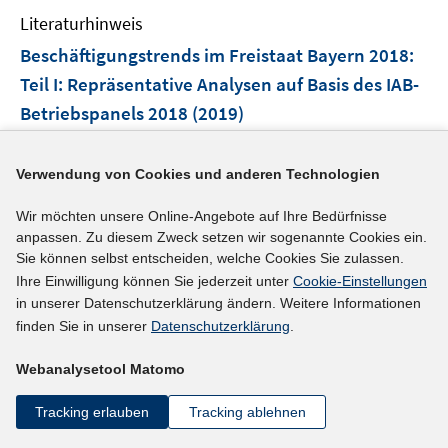
e
F
n
Literaturhinweis
m
e
e
F
Beschäftigungstrends im Freistaat Bayern 2018
:
n
n
e
Teil I: Repräsentative Analysen auf Basis des IAB-
s
n
Betriebspanels 2018
t
(2019)
s
e
t
Kistler, Ernst;
Baier, Carolin;
Holler, Markus;
r
e
Eigenhüller, Lutz;
Böhme, Stefan;
Hoffmann, Antje;
Verwendung von Cookies und anderen Technologien
ö
r
https://www.stmas.bayern.de/imperia/md/content/st
f
ö
Wir möchten unsere Online-Angebote auf Ihre Bedürfnisse
f
mas/stmas_inet/arbeit/191028_panel_i_final_180620
f
anpassen. Zu diesem Zweck setzen wir sogenannte Cookies ein.
n
I
Sie können selbst entscheiden, welche Cookies Sie zulassen.
19.pdf
f
e
Ihre Einwilligung können Sie jederzeit unter
Cookie-Einstellungen
n
n
n
in unserer Datenschutzerklärung ändern. Weitere Informationen
n
e
mehr Informationen
finden Sie in unserer
Datenschutzerklärung
.
e
n
u
Webanalysetool Matomo
e
Literaturhinweis
m
Tracking erlauben
Tracking ablehnen
F
Beschäftigungstrends 2018 Niedersachsen
: