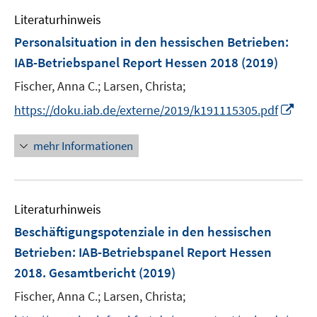
e
e
e
Literaturhinweis
m
n
n
F
Personalsituation in den hessischen Betrieben
:
s
e
IAB-Betriebspanel Report Hessen 2018
(2019)
t
n
e
Fischer, Anna C.;
Larsen, Christa;
s
r
t
I
https://doku.iab.de/externe/2019/k191115305.pdf
ö
e
n
f
r
n
mehr Informationen
f
ö
e
n
f
u
e
f
e
n
n
Literaturhinweis
m
e
F
Beschäftigungspotenziale in den hessischen
n
e
Betrieben
:
IAB-Betriebspanel Report Hessen
n
2018. Gesamtbericht
(2019)
s
t
Fischer, Anna C.;
Larsen, Christa;
e