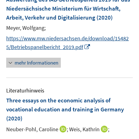
s
ö
n
r
e
Niedersächsische Ministerium für Wirtschaft,
t
f
s
ö
r
e
Arbeit, Verkehr und Digitalisierung
(2020)
f
t
f
ö
r
n
e
f
Meyer, Wolfgang;
f
ö
e
r
n
f
f
https://www.mw.niedersachsen.de/download/15482
n
ö
e
n
f
I
5/Betriebspanelbericht_2019.pdf
f
n
e
n
n
f
n
e
n
mehr Informationen
n
n
e
e
u
n
e
Literaturhinweis
m
F
Three essays on the economic analysis of
e
vocational education and training in Germany
n
(2020)
s
t
I
I
Neuber-Pohl, Caroline
;
Weis, Kathrin
;
e
n
n