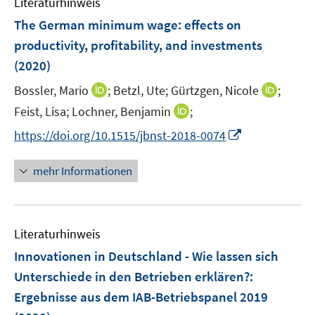
Literaturhinweis
m
F
The German minimum wage: effects on
e
productivity, profitability, and investments
n
(2020)
s
t
I
I
Bossler, Mario
;
Betzl, Ute;
Gürtzgen, Nicole
;
e
n
n
I
Feist, Lisa;
Lochner, Benjamin
;
r
n
n
n
I
https://doi.org/10.1515/jbnst-2018-0074
ö
e
e
n
n
f
u
u
e
n
mehr Informationen
f
e
e
u
e
n
m
m
e
u
e
F
F
m
e
n
e
e
F
Literaturhinweis
m
n
n
e
F
Innovationen in Deutschland - Wie lassen sich
s
s
n
e
t
t
Unterschiede in den Betrieben erklären?
:
s
n
e
e
Ergebnisse aus dem IAB-Betriebspanel 2019
t
s
r
r
e