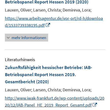
Betriebspanel Report Hessen 2019
(2020)
n
Lauxen, Oliver;
Larsen, Christa;
Demireva, Lora;
s
t
https://www.arbeitsagentur.de/vor-ort/rd-h/downloa
e
I
d/1533739338195.pdf
r
n
ö
n
mehr Informationen
f
e
f
u
n
e
e
Literaturhinweis
m
n
F
Zukunftsfähigkeit hessischer Betriebe
:
IAB-
e
Betriebspanel Report Hessen 2019.
n
Gesamtbericht
(2020)
s
t
Lauxen, Oliver;
Larsen, Christa;
Demireva, Lora;
e
http://www.iwak-frankfurt.de/wp-content/uploads/20
r
I
20/12/IAB-Panel_HE_2019_Report_Gesamt.pdf
ö