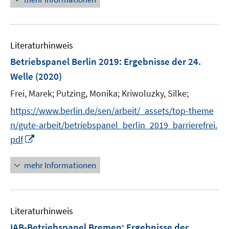
f
f
r
n
f
ö
e
n
f
n
e
Literaturhinweis
f
n
n
Betriebspanel Berlin 2019
:
Ergebnisse der 24.
e
Welle
(2020)
n
Frei, Marek;
Putzing, Monika;
Kriwoluzky, Silke;
https://www.berlin.de/sen/arbeit/_assets/top-theme
n/gute-arbeit/betriebspanel_berlin_2019_barrierefrei.
I
pdf
n
n
mehr Informationen
e
u
e
Literaturhinweis
m
F
IAB-Betriebspanel Bremen
:
Ergebnisse der