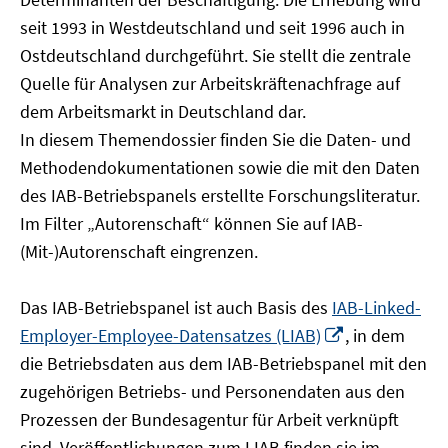
öffnen
seit 1993 in Westdeutschland und seit 1996 auch in
Ostdeutschland durchgeführt. Sie stellt die zentrale
Quelle für Analysen zur Arbeitskräftenachfrage auf
dem Arbeitsmarkt in Deutschland dar.
In diesem Themendossier finden Sie die Daten- und
Methodendokumentationen sowie die mit den Daten
des IAB-Betriebspanels erstellte Forschungsliteratur.
Im Filter „Autorenschaft“ können Sie auf IAB-
(Mit-)Autorenschaft eingrenzen.
Das IAB-Betriebspanel ist auch Basis des
IAB-Linked-
In
Employer-Employee-Datensatzes (LIAB)
, in dem
neuem
die Betriebsdaten aus dem IAB-Betriebspanel mit den
Fenster
zugehörigen Betriebs- und Personendaten aus den
öffnen
Prozessen der Bundesagentur für Arbeit verknüpft
sind. Veröffentlichungen zum LIAB finden sie im