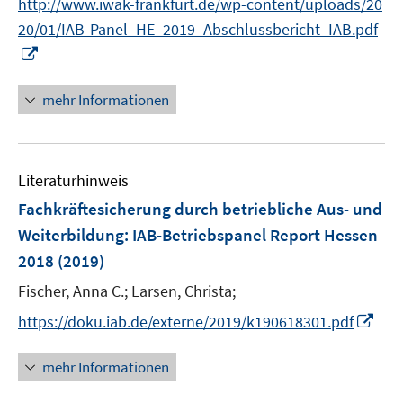
http://www.iwak-frankfurt.de/wp-content/uploads/20
r
20/01/IAB-Panel_HE_2019_Abschlussbericht_IAB.pdf
ö
I
f
n
f
n
mehr Informationen
n
e
e
u
n
e
Literaturhinweis
m
F
Fachkräftesicherung durch betriebliche Aus- und
e
Weiterbildung
:
IAB-Betriebspanel Report Hessen
n
2018
(2019)
s
t
Fischer, Anna C.;
Larsen, Christa;
e
I
https://doku.iab.de/externe/2019/k190618301.pdf
r
n
ö
n
mehr Informationen
f
e
f