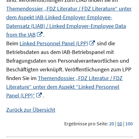
Themendossier „FDZ Literatur / FDZ Literature“ unter
dem Aspekt IAB-Linked-Employer-Employee-
Datensatz (LIAB) / Linked Employer-Employee Data
In
from the IAB
.
neuem
In
Beim
Linked Personnel Panel (LPP)
sind die
Fenster
neuem
Betriebsdaten aus dem IAB-Betriebspanel mit
öffnen
Fenster
Befragungsdaten von Personalverantwortlichen und
öffnen
Beschäftigten verknüpft. Veröffentlichungen zum LPP
finden Sie im
Themendossier „FDZ Literatur / FDZ
Literature“ unter dem Aspekt “Linked Personnel
In
Panel (LPP)“
.
neuem
Fenster
Zurück zur Übersicht
öffnen
Ergebnisse pro Seite:
20
|
50
|
100