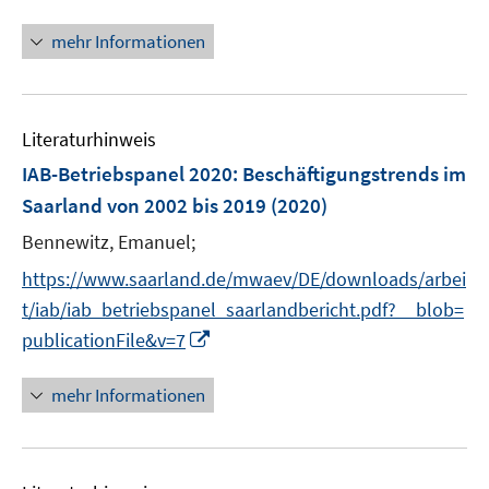
e
e
n
f
n
n
n
mehr Informationen
n
e
e
u
n
e
Literaturhinweis
m
F
IAB-Betriebspanel 2020
:
Beschäftigungstrends im
e
Saarland von 2002 bis 2019
(2020)
n
Bennewitz, Emanuel;
s
t
https://www.saarland.de/mwaev/DE/downloads/arbei
e
t/iab/iab_betriebspanel_saarlandbericht.pdf?__blob=
r
I
publicationFile&v=7
ö
n
f
n
mehr Informationen
f
e
n
u
e
e
n