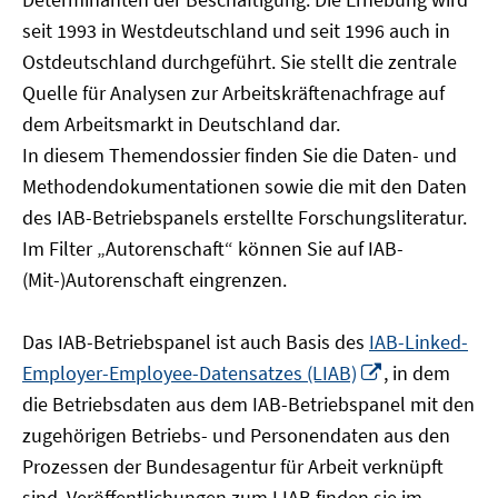
öffnen
seit 1993 in Westdeutschland und seit 1996 auch in
Ostdeutschland durchgeführt. Sie stellt die zentrale
Quelle für Analysen zur Arbeitskräftenachfrage auf
dem Arbeitsmarkt in Deutschland dar.
In diesem Themendossier finden Sie die Daten- und
Methodendokumentationen sowie die mit den Daten
des IAB-Betriebspanels erstellte Forschungsliteratur.
Im Filter „Autorenschaft“ können Sie auf IAB-
(Mit-)Autorenschaft eingrenzen.
Das IAB-Betriebspanel ist auch Basis des
IAB-Linked-
In
Employer-Employee-Datensatzes (LIAB)
, in dem
neuem
die Betriebsdaten aus dem IAB-Betriebspanel mit den
Fenster
zugehörigen Betriebs- und Personendaten aus den
öffnen
Prozessen der Bundesagentur für Arbeit verknüpft
sind. Veröffentlichungen zum LIAB finden sie im