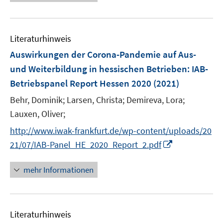
e
n
u
e
e
n
Literaturhinweis
m
F
Auswirkungen der Corona-Pandemie auf Aus-
e
und Weiterbildung in hessischen Betrieben
:
IAB-
n
Betriebspanel Report Hessen 2020
(2021)
s
t
Behr, Dominik;
Larsen, Christa;
Demireva, Lora;
e
Lauxen, Oliver;
r
http://www.iwak-frankfurt.de/wp-content/uploads/20
ö
I
21/07/IAB-Panel_HE_2020_Report_2.pdf
f
n
f
n
mehr Informationen
n
e
e
u
n
e
Literaturhinweis
m