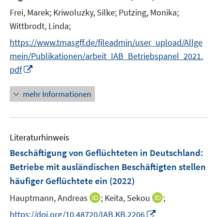
n
Frei, Marek;
Kriwoluzky, Silke;
Putzing, Monika;
s
t
Wittbrodt, Linda;
e
https://www.tmasgff.de/fileadmin/user_upload/Allge
r
mein/Publikationen/arbeit_IAB_Betriebspanel_2021.
ö
I
pdf
f
n
f
n
mehr Informationen
n
e
e
u
n
e
Literaturhinweis
m
F
Beschäftigung von Geflüchteten in Deutschland:
e
Betriebe mit ausländischen Beschäftigten stellen
n
häufiger Geflüchtete ein
(2022)
s
t
I
I
Hauptmann, Andreas
;
Keita, Sekou
;
e
n
n
I
https://doi.org/10.48720/IAB.KB.2206