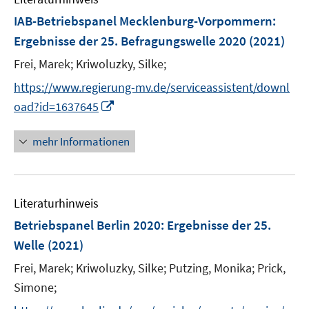
F
IAB-Betriebspanel Mecklenburg-Vorpommern
:
e
Ergebnisse der 25. Befragungswelle 2020
(2021)
n
Frei, Marek;
Kriwoluzky, Silke;
s
t
https://www.regierung-mv.de/serviceassistent/downl
e
I
oad?id=1637645
r
n
ö
n
mehr Informationen
f
e
f
u
n
e
e
Literaturhinweis
m
n
F
Betriebspanel Berlin 2020
:
Ergebnisse der 25.
e
Welle
(2021)
n
Frei, Marek;
Kriwoluzky, Silke;
Putzing, Monika;
Prick,
s
t
Simone;
e