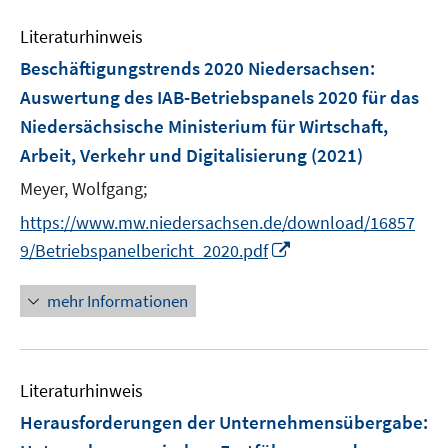
e
Literaturhinweis
m
F
Beschäftigungstrends 2020 Niedersachsen
:
e
Auswertung des IAB-Betriebspanels 2020 für das
n
Niedersächsische Ministerium für Wirtschaft,
s
Arbeit, Verkehr und Digitalisierung
(2021)
t
e
Meyer, Wolfgang;
r
https://www.mw.niedersachsen.de/download/16857
ö
I
9/Betriebspanelbericht_2020.pdf
f
n
f
n
mehr Informationen
n
e
e
u
n
e
Literaturhinweis
m
F
Herausforderungen der Unternehmensübergabe:
e