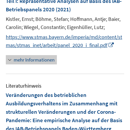
Teil I: Repräsentative Analysen auf Basis des IAB-
n
Betriebspanels 2020
(2021)
s
t
Kistler, Ernst;
Böhme, Stefan;
Hoffmann, Antje;
Baier,
e
Carolin;
Wiegel, Constantin;
Eigenhüller, Lutz;
r
https://www.stmas.bayern.de/imperia/md/content/st
ö
I
mas/stmas_inet/arbeit/panel_2020_i_final.pdf
f
n
f
n
mehr Informationen
n
e
e
u
n
e
Literaturhinweis
m
F
Veränderungen des betrieblichen
e
Ausbildungsverhaltens im Zusammenhang mit
n
strukturellen Veränderungen und der Corona-
s
Pandemie
:
Eine empirische Analyse auf der Basis
t
e
des IAB-Betriebspanels Baden-Württemberg