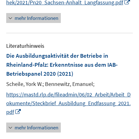
f
f
I
hek/2021/Pn20_Sachsen-Anhalt_Langfassung.pdf
f
ö
n
n
n
f
f
e
e
n
n
mehr Informationen
f
n
n
e
e
n
u
n
e
e
n
Literaturhinweis
m
F
Die Ausbildungsaktivität der Betriebe in
e
Rheinland-Pfalz
:
Erkenntnisse aus dem IAB-
n
Betriebspanel 2020
(2021)
s
t
Scheile, York W.;
Bennewitz, Emanuel;
e
https://mastd.rlp.de/fileadmin/06/02_Arbeit/Arbeit_D
r
okumente/Steckbrief_Ausbildung_Endfassung_2021.
ö
I
pdf
f
n
f
n
mehr Informationen
n
e
e