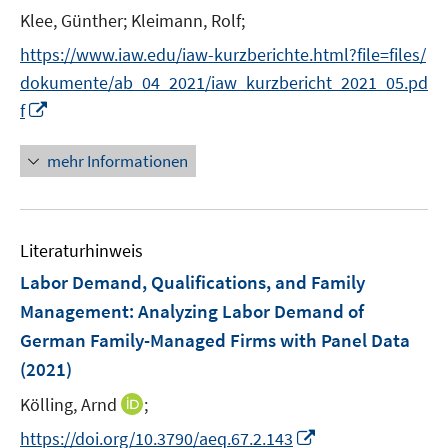
r
Klee, Günther;
Kleimann, Rolf;
ö
https://www.iaw.edu/iaw-kurzberichte.html?file=files/
f
f
dokumente/ab_04_2021/iaw_kurzbericht_2021_05.pd
n
I
f
e
n
n
n
mehr Informationen
e
u
e
Literaturhinweis
m
F
Labor Demand, Qualifications, and Family
e
Management: Analyzing Labor Demand of
n
German Family-Managed Firms with Panel Data
s
(2021)
t
e
I
Kölling, Arnd
;
r
n
I
https://doi.org/10.3790/aeq.67.2.143
ö