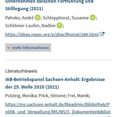
Unternehmen zwischen Fortführung und
n
Stilllegung
(2021)
s
t
I
I
Pahnke, André
;
Schlepphorst, Susanne
;
e
n
n
I
Schlömer-Laufen, Nadine
;
r
n
n
n
I
https://ideas.repec.org/p/zbw/ifmmat/286.html
ö
e
e
n
n
f
u
u
e
n
mehr Informationen
f
e
e
u
e
n
m
m
e
u
e
F
F
m
e
n
e
e
F
Literaturhinweis
m
n
n
e
F
IAB-Betriebspanel Sachsen-Anhalt
:
Ergebnisse
s
s
n
e
t
t
der 25. Welle 2020
(2021)
s
n
e
e
t
Putzing, Monika;
Prick, Simone;
Frei, Marek;
s
r
r
e
t
https://ms.sachsen-anhalt.de/fileadmin/Bibliothek/P
ö
ö
r
e
f
f
olitik_und_Verwaltung/MS/MS/5_Dokumentenbibliot
ö
r