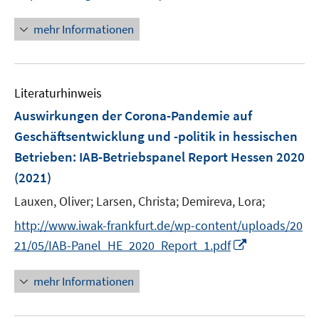
n
n
f
e
n
mehr Informationen
f
u
e
n
e
u
e
m
e
n
F
Literaturhinweis
m
e
F
Auswirkungen der Corona-Pandemie auf
n
e
Geschäftsentwicklung und -politik in hessischen
s
n
Betrieben
:
IAB-Betriebspanel Report Hessen 2020
t
s
e
(2021)
t
r
e
Lauxen, Oliver;
Larsen, Christa;
Demireva, Lora;
ö
r
f
http://www.iwak-frankfurt.de/wp-content/uploads/20
ö
f
I
21/05/IAB-Panel_HE_2020_Report_1.pdf
f
n
n
f
e
n
mehr Informationen
n
n
e
e
u
n