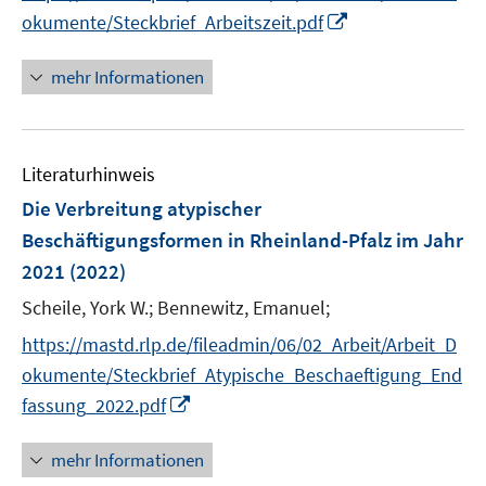
r
I
okumente/Steckbrief_Arbeitszeit.pdf
f
f
ö
n
f
f
f
n
n
n
mehr Informationen
f
e
e
e
n
u
n
n
e
e
n
Literaturhinweis
m
F
Die Verbreitung atypischer
e
Beschäftigungsformen in Rheinland-Pfalz im Jahr
n
2021
(2022)
s
t
Scheile, York W.;
Bennewitz, Emanuel;
e
https://mastd.rlp.de/fileadmin/06/02_Arbeit/Arbeit_D
r
okumente/Steckbrief_Atypische_Beschaeftigung_End
ö
I
fassung_2022.pdf
f
n
f
n
mehr Informationen
n
e