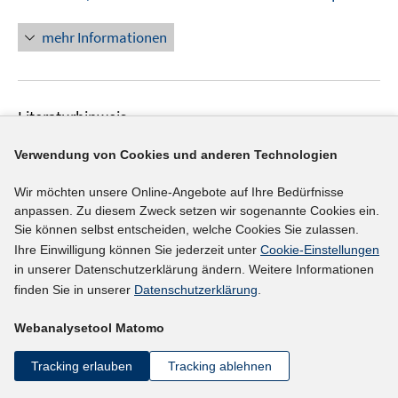
n
f
n
mehr Informationen
f
e
n
u
e
e
n
Literaturhinweis
m
F
Entwicklung von Betrieben und Beschäftigung in
Verwendung von Cookies und anderen Technologien
e
Brandenburg
:
Ergebnisse der
n
Wir möchten unsere Online-Angebote auf Ihre Bedürfnisse
fünfundzwanzigsten Welle des Betriebspanels
s
anpassen. Zu diesem Zweck setzen wir sogenannte Cookies ein.
Brandenburg
(2021)
t
Sie können selbst entscheiden, welche Cookies Sie zulassen.
e
https://mwae.brandenburg.de/media/bb1.a.3814.de/E
Ihre Einwilligung können Sie jederzeit unter
Cookie-Einstellungen
r
in unserer Datenschutzerklärung ändern. Weitere Informationen
rgebnisse_25._Welle_Betriebspanel_Brandenburg.pdf
ö
finden Sie in unserer
Datenschutzerklärung
.
I
f
n
f
Webanalysetool Matomo
n
mehr Informationen
n
e
Tracking erlauben
Tracking ablehnen
e
u
n