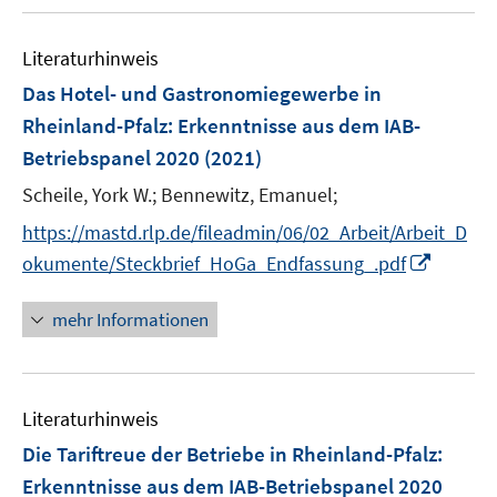
u
n
e
Literaturhinweis
m
F
Das Hotel- und Gastronomiegewerbe in
e
Rheinland-Pfalz
:
Erkenntnisse aus dem IAB-
n
Betriebspanel 2020
(2021)
s
t
Scheile, York W.;
Bennewitz, Emanuel;
e
https://mastd.rlp.de/fileadmin/06/02_Arbeit/Arbeit_D
r
I
okumente/Steckbrief_HoGa_Endfassung_.pdf
ö
n
f
n
mehr Informationen
f
e
n
u
e
e
n
Literaturhinweis
m
F
Die Tariftreue der Betriebe in Rheinland-Pfalz
:
e
Erkenntnisse aus dem IAB-Betriebspanel 2020