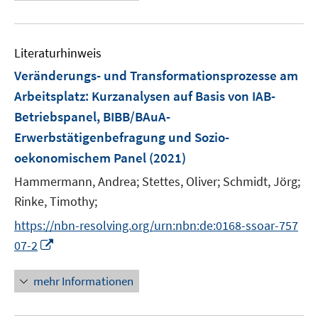
e
e
u
n
e
Literaturhinweis
m
F
Veränderungs- und Transformationsprozesse am
e
Arbeitsplatz
:
Kurzanalysen auf Basis von IAB-
n
Betriebspanel, BIBB/BAuA-
s
Erwerbstätigenbefragung und Sozio-
t
e
oekonomischem Panel
(2021)
r
Hammermann, Andrea;
Stettes, Oliver;
Schmidt, Jörg;
ö
Rinke, Timothy;
f
f
https://nbn-resolving.org/urn:nbn:de:0168-ssoar-757
n
I
07-2
e
n
n
n
mehr Informationen
e
u