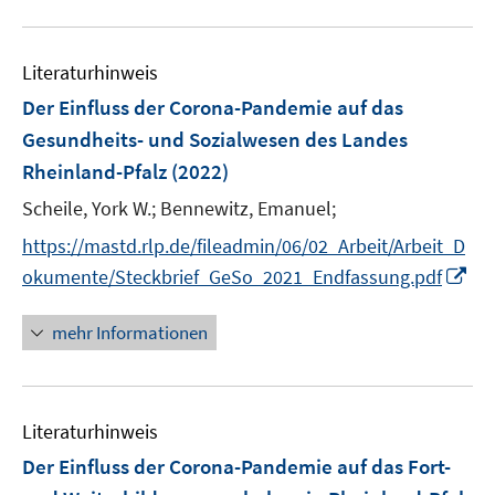
e
u
n
e
Literaturhinweis
m
F
Der Einfluss der Corona-Pandemie auf das
e
Gesundheits- und Sozialwesen des Landes
n
Rheinland-Pfalz
(2022)
s
t
Scheile, York W.;
Bennewitz, Emanuel;
e
https://mastd.rlp.de/fileadmin/06/02_Arbeit/Arbeit_D
r
I
okumente/Steckbrief_GeSo_2021_Endfassung.pdf
ö
n
f
n
mehr Informationen
f
e
n
u
e
e
n
Literaturhinweis
m
F
Der Einfluss der Corona-Pandemie auf das Fort-
e