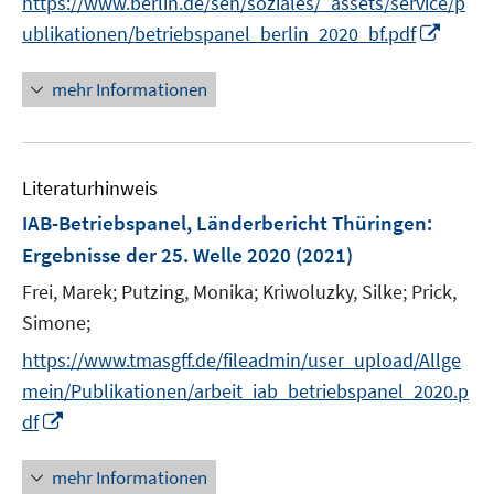
https://www.berlin.de/sen/soziales/_assets/service/p
r
I
ublikationen/betriebspanel_berlin_2020_bf.pdf
ö
n
f
n
mehr Informationen
f
e
n
u
e
e
n
Literaturhinweis
m
F
IAB-Betriebspanel, Länderbericht Thüringen
:
e
Ergebnisse der 25. Welle 2020
(2021)
n
Frei, Marek;
Putzing, Monika;
Kriwoluzky, Silke;
Prick,
s
t
Simone;
e
https://www.tmasgff.de/fileadmin/user_upload/Allge
r
mein/Publikationen/arbeit_iab_betriebspanel_2020.p
ö
I
df
f
n
f
n
mehr Informationen
n