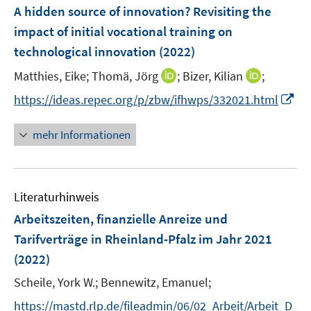
e
e
F
A hidden source of innovation? Revisiting the
n
n
e
impact of initial vocational training on
s
s
n
technological innovation
t
(2022)
t
s
e
e
t
I
I
Matthies, Eike;
Thomä, Jörg
;
Bizer, Kilian
;
r
r
e
n
n
I
https://ideas.repec.org/p/zbw/ifhwps/332021.html
ö
ö
r
n
n
n
f
f
ö
e
e
n
f
f
mehr Informationen
f
u
u
e
n
n
f
e
e
u
e
e
n
m
m
e
n
n
e
F
F
Literaturhinweis
m
n
e
e
F
Arbeitszeiten, finanzielle Anreize und
n
n
e
Tarifverträge in Rheinland-Pfalz im Jahr 2021
s
s
n
(2022)
t
t
s
e
e
t
Scheile, York W.;
Bennewitz, Emanuel;
r
r
e
https://mastd.rlp.de/fileadmin/06/02_Arbeit/Arbeit_D
ö
ö