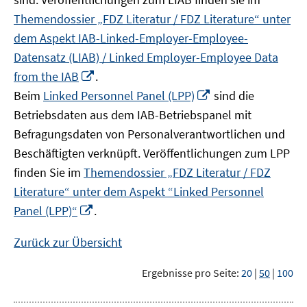
Themendossier „FDZ Literatur / FDZ Literature“ unter
dem Aspekt IAB-Linked-Employer-Employee-
Datensatz (LIAB) / Linked Employer-Employee Data
In
from the IAB
.
neuem
In
Beim
Linked Personnel Panel (LPP)
sind die
Fenster
neuem
Betriebsdaten aus dem IAB-Betriebspanel mit
öffnen
Fenster
Befragungsdaten von Personalverantwortlichen und
öffnen
Beschäftigten verknüpft. Veröffentlichungen zum LPP
finden Sie im
Themendossier „FDZ Literatur / FDZ
Literature“ unter dem Aspekt “Linked Personnel
In
Panel (LPP)“
.
neuem
Fenster
Zurück zur Übersicht
öffnen
Ergebnisse pro Seite:
20
|
50
|
100