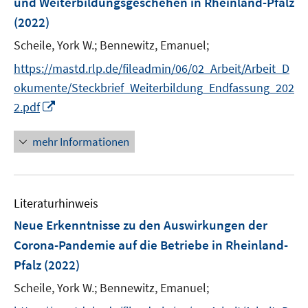
und Weiterbildungsgeschehen in Rheinland-Pfalz
n
(2022)
s
t
Scheile, York W.;
Bennewitz, Emanuel;
e
https://mastd.rlp.de/fileadmin/06/02_Arbeit/Arbeit_D
r
okumente/Steckbrief_Weiterbildung_Endfassung_202
ö
I
2.pdf
f
n
f
n
mehr Informationen
n
e
e
u
n
e
Literaturhinweis
m
F
Neue Erkenntnisse zu den Auswirkungen der
e
Corona-Pandemie auf die Betriebe in Rheinland-
n
Pfalz
(2022)
s
t
Scheile, York W.;
Bennewitz, Emanuel;
e