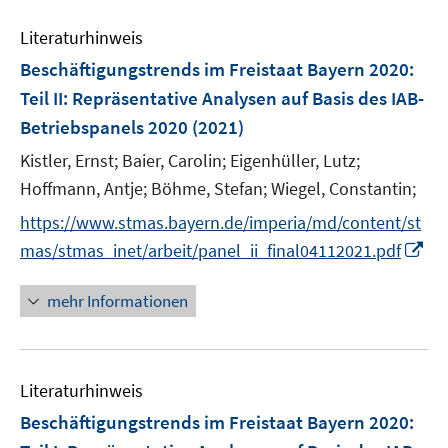
e
Literaturhinweis
m
F
Beschäftigungstrends im Freistaat Bayern 2020
:
e
Teil II: Repräsentative Analysen auf Basis des IAB-
n
Betriebspanels 2020
(2021)
s
t
Kistler, Ernst;
Baier, Carolin;
Eigenhüller, Lutz;
e
Hoffmann, Antje;
Böhme, Stefan;
Wiegel, Constantin;
r
https://www.stmas.bayern.de/imperia/md/content/st
ö
I
mas/stmas_inet/arbeit/panel_ii_final04112021.pdf
f
n
f
n
mehr Informationen
n
e
e
u
n
e
Literaturhinweis
m
F
Beschäftigungstrends im Freistaat Bayern 2020
:
e