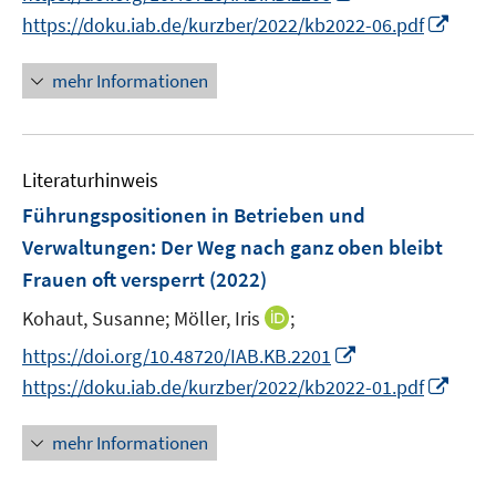
r
n
n
n
I
https://doku.iab.de/kurzber/2022/kb2022-06.pdf
ö
e
e
n
n
f
u
u
e
n
mehr Informationen
f
e
e
u
e
n
m
m
e
u
e
F
F
m
e
n
e
e
F
Literaturhinweis
m
n
n
e
F
Führungspositionen in Betrieben und
s
s
n
e
Verwaltungen: Der Weg nach ganz oben bleibt
t
t
s
n
e
e
Frauen oft versperrt
(2022)
t
s
r
r
e
t
I
Kohaut, Susanne;
Möller, Iris
;
ö
ö
r
e
n
I
f
f
https://doi.org/10.48720/IAB.KB.2201
ö
r
n
n
f
f
I
https://doku.iab.de/kurzber/2022/kb2022-01.pdf
f
ö
e
n
n
n
n
f
f
u
e
e
e
n
n
mehr Informationen
f
e
u
n
n
e
e
n
m
e
u
n