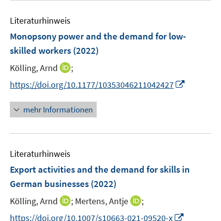
e
F
m
e
n
e
F
Literaturhinweis
m
n
e
F
Monopsony power and the demand for low-
s
n
e
skilled workers
(2022)
t
s
n
e
t
I
Kölling, Arnd
;
s
r
e
n
t
I
https://doi.org/10.1177/10353046211042427
ö
r
n
e
n
f
ö
e
r
n
mehr Informationen
f
f
u
ö
e
n
f
e
f
u
e
n
m
f
e
n
e
F
n
Literaturhinweis
m
n
e
e
F
Export activities and the demand for skills in
n
n
e
German businesses
(2022)
s
n
t
I
I
Kölling, Arnd
;
Mertens, Antje
;
s
e
n
n
t
I
https://doi.org/10.1007/s10663-021-09520-x