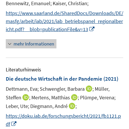
t
Bennewitz, Emanuel;
Kaiser, Christian;
e
https://www.saarland.de/SharedDocs/Downloads/DE/
r
masfg/arbeit/iab/2021/iab_betriebspanel_regionalber
ö
I
icht.pdf?__blob=publicationFile&v=13
f
n
f
n
mehr Informationen
n
e
e
u
n
e
Literaturhinweis
m
F
Die deutsche Wirtschaft in der Pandemie
(2021)
e
I
Dettmann, Eva;
Schwengler, Barbara
;
Müller,
n
n
I
I
Steffen
;
Mertens, Matthias
;
Plümpe, Verena;
s
n
n
n
t
I
Leber, Ute;
Diegmann, André
;
e
n
n
e
n
https://doku.iab.de/forschungsbericht/2021/fb1121.p
u
e
e
r
n
I
e
df
u
u
ö
e