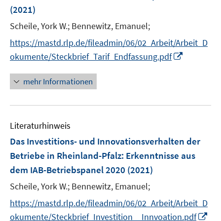
n
(2021)
s
t
Scheile, York W.;
Bennewitz, Emanuel;
e
https://mastd.rlp.de/fileadmin/06/02_Arbeit/Arbeit_D
r
I
okumente/Steckbrief_Tarif_Endfassung.pdf
ö
n
f
n
mehr Informationen
f
e
n
u
e
e
n
Literaturhinweis
m
F
Das Investitions- und Innovationsverhalten der
e
Betriebe in Rheinland-Pfalz
:
Erkenntnisse aus
n
dem IAB-Betriebspanel 2020
(2021)
s
t
Scheile, York W.;
Bennewitz, Emanuel;
e
https://mastd.rlp.de/fileadmin/06/02_Arbeit/Arbeit_D
r
I
okumente/Steckbrief_Investition__Innvoation.pdf
ö