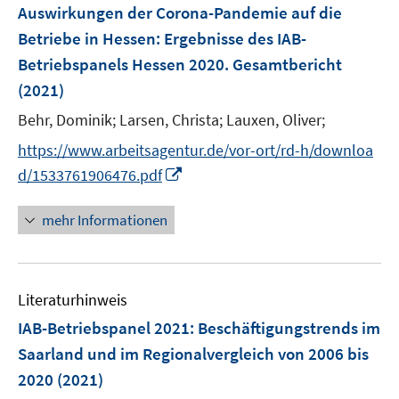
F
Auswirkungen der Corona-Pandemie auf die
e
Betriebe in Hessen
:
Ergebnisse des IAB-
n
Betriebspanels Hessen 2020. Gesamtbericht
s
(2021)
t
e
Behr, Dominik;
Larsen, Christa;
Lauxen, Oliver;
r
https://www.arbeitsagentur.de/vor-ort/rd-h/downloa
ö
I
d/1533761906476.pdf
f
n
f
n
mehr Informationen
n
e
e
u
n
e
Literaturhinweis
m
F
IAB-Betriebspanel 2021
:
Beschäftigungstrends im
e
Saarland und im Regionalvergleich von 2006 bis
n
2020
(2021)
s