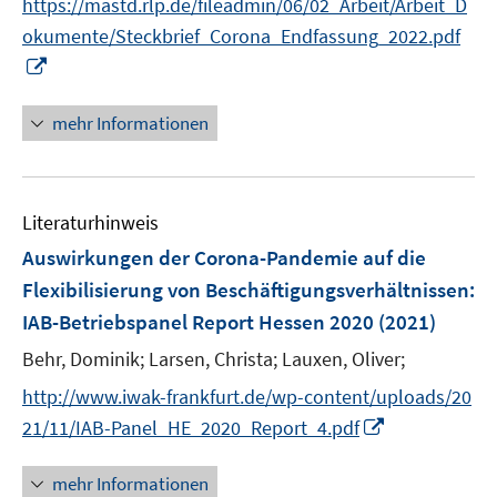
https://mastd.rlp.de/fileadmin/06/02_Arbeit/Arbeit_D
r
okumente/Steckbrief_Corona_Endfassung_2022.pdf
ö
I
f
n
f
n
mehr Informationen
n
e
e
u
n
e
Literaturhinweis
m
F
Auswirkungen der Corona-Pandemie auf die
e
Flexibilisierung von Beschäftigungsverhältnissen
:
n
IAB-Betriebspanel Report Hessen 2020
(2021)
s
t
Behr, Dominik;
Larsen, Christa;
Lauxen, Oliver;
e
http://www.iwak-frankfurt.de/wp-content/uploads/20
r
I
21/11/IAB-Panel_HE_2020_Report_4.pdf
ö
n
f
n
mehr Informationen
f