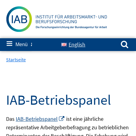
Springe
zum
Inhalt
Suchen nach:
≡
English
Menü
✘
Startseite
IAB-Betriebspanel
In
Das
IAB-Betriebspanel
ist eine jährliche
neuem
repräsentative Arbeitgeberbefragung zu betrieblichen
Fenster
Determinanten der Beschäftigung. Die Erhebung wird