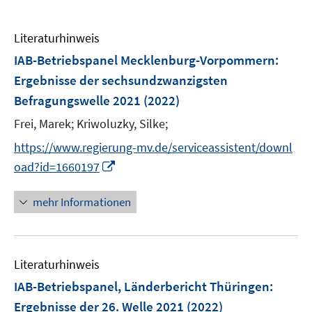
Literaturhinweis
IAB-Betriebspanel Mecklenburg-Vorpommern
:
Ergebnisse der sechsundzwanzigsten
Befragungswelle 2021
(2022)
Frei, Marek;
Kriwoluzky, Silke;
https://www.regierung-mv.de/serviceassistent/downl
I
oad?id=1660197
n
n
mehr Informationen
e
u
e
Literaturhinweis
m
F
IAB-Betriebspanel, Länderbericht Thüringen
:
e
Ergebnisse der 26. Welle 2021
(2022)