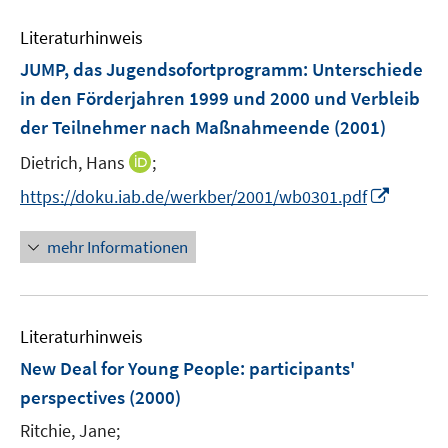
n
m
m
e
e
F
F
Literaturhinweis
m
n
e
e
F
JUMP, das Jugendsofortprogramm
:
Unterschiede
n
n
e
in den Förderjahren 1999 und 2000 und Verbleib
s
s
n
der Teilnehmer nach Maßnahmeende
t
t
(2001)
s
e
e
t
I
Dietrich, Hans
;
r
r
e
n
I
https://doku.iab.de/werkber/2001/wb0301.pdf
ö
ö
r
n
n
f
f
ö
e
n
f
f
mehr Informationen
f
u
e
n
n
f
e
u
e
e
n
m
e
n
n
e
F
Literaturhinweis
m
n
e
F
New Deal for Young People
:
participants'
n
e
perspectives
(2000)
s
n
t
Ritchie, Jane;
s