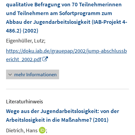
e
qualitative Befragung von 70 Teilnehmerinnen
t
r
e
und Teilnehmern am Sofortprogramm zum
ö
r
Abbau der Jugendarbeitslosigkeit (IAB-Projekt 4-
f
ö
486.2)
(2002)
f
f
n
Eigenhüller, Lutz;
f
e
n
https://doku.iab.de/grauepap/2002/jump-abschlussb
n
e
I
ericht_2002.pdf
n
n
n
mehr Informationen
e
u
e
Literaturhinweis
m
F
Wege aus der Jugendarbeitslosigkeit
:
von der
e
Arbeitslosigkeit in die Maßnahme?
(2001)
n
I
Dietrich, Hans
;
s