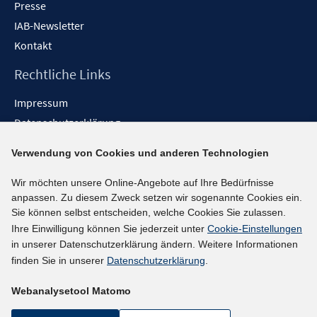
Presse
IAB-Newsletter
Kontakt
Rechtliche Links
Impressum
Datenschutzerklärung
Erklärung zur Barrierefreiheit
Verwendung von Cookies und anderen Technologien
Barrieren melden
Wir möchten unsere Online-Angebote auf Ihre Bedürfnisse
Social-Media-Kanäle
anpassen. Zu diesem Zweck setzen wir sogenannte Cookies ein.
Sie können selbst entscheiden, welche Cookies Sie zulassen.
BlueSky
Ihre Einwilligung können Sie jederzeit unter
Cookie-Einstellungen
YouTube
in unserer Datenschutzerklärung ändern. Weitere Informationen
LinkedIn
finden Sie in unserer
Datenschutzerklärung
.
XING
Webanalysetool Matomo
kununu