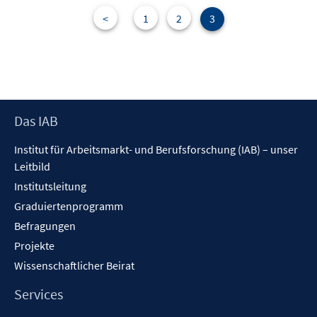
F
n
e
<
1
2
3
n
s
t
e
r
Footer
Das IAB
ö
Inhalt
f
Institut für Arbeitsmarkt- und Berufsforschung (IAB) – unser
f
Leitbild
n
Institutsleitung
e
n
Graduiertenprogramm
Befragungen
Projekte
Wissenschaftlicher Beirat
Services