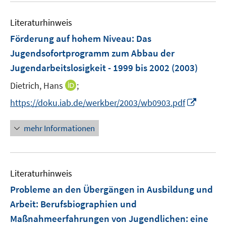
f
e
n
m
Literaturhinweis
e
F
Förderung auf hohem Niveau: Das
n
e
Jugendsofortprogramm zum Abbau der
n
Jugendarbeitslosigkeit - 1999 bis 2002
(2003)
s
t
I
Dietrich, Hans
;
e
n
I
https://doku.iab.de/werkber/2003/wb0903.pdf
r
n
n
ö
e
n
mehr Informationen
f
u
e
f
e
u
n
m
e
e
F
Literaturhinweis
m
n
e
F
Probleme an den Übergängen in Ausbildung und
n
e
Arbeit: Berufsbiographien und
s
n
Maßnahmeerfahrungen von Jugendlichen
t
:
eine
s