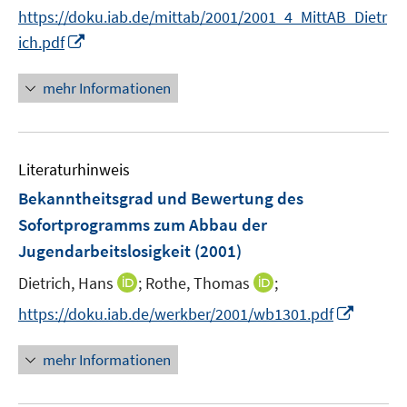
n
t
https://doku.iab.de/mittab/2001/2001_4_MittAB_Dietr
n
e
I
ich.pdf
e
r
n
u
ö
n
mehr Informationen
e
f
e
m
f
u
F
n
e
e
e
Literaturhinweis
m
n
n
F
Bekanntheitsgrad und Bewertung des
s
e
Sofortprogramms zum Abbau der
t
n
e
Jugendarbeitslosigkeit
(2001)
s
r
t
I
I
Dietrich, Hans
;
Rothe, Thomas
;
ö
e
n
n
I
f
https://doku.iab.de/werkber/2001/wb1301.pdf
r
n
n
n
f
ö
e
e
n
n
mehr Informationen
f
u
u
e
e
f
e
e
u
n