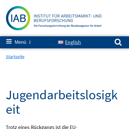
Springe
zum
Inhalt
Suchen nach:
≡
English
Menü
✘
Startseite
Jugendarbeitslosigk
eit
Trotz eines Rückgangs ist die EU-