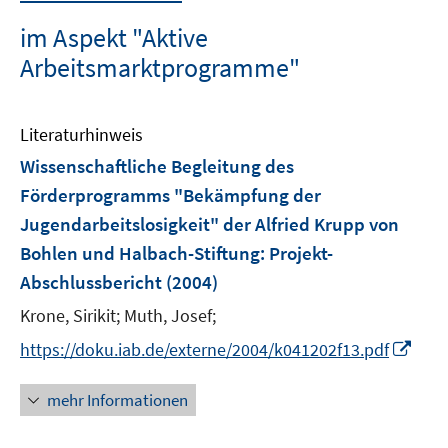
im Aspekt "Aktive
Arbeitsmarktprogramme"
Literaturhinweis
Wissenschaftliche Begleitung des
Förderprogramms "Bekämpfung der
Jugendarbeitslosigkeit" der Alfried Krupp von
Bohlen und Halbach-Stiftung
:
Projekt-
Abschlussbericht
(2004)
Krone, Sirikit;
Muth, Josef;
I
https://doku.iab.de/externe/2004/k041202f13.pdf
n
n
mehr Informationen
e
u