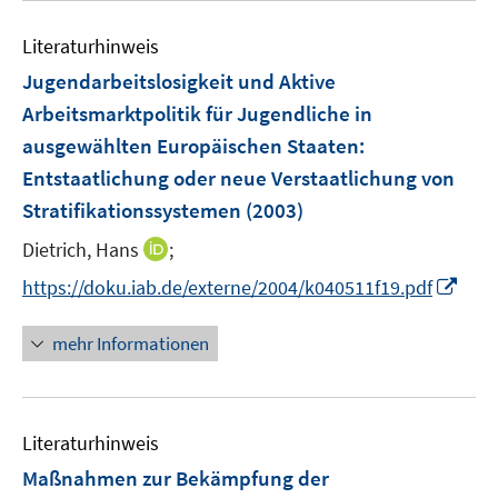
e
Literaturhinweis
m
F
Jugendarbeitslosigkeit und Aktive
e
Arbeitsmarktpolitik für Jugendliche in
n
ausgewählten Europäischen Staaten
:
s
Entstaatlichung oder neue Verstaatlichung von
t
e
Stratifikationssystemen
(2003)
r
I
Dietrich, Hans
;
ö
n
I
https://doku.iab.de/externe/2004/k040511f19.pdf
f
n
n
f
e
n
n
mehr Informationen
u
e
e
e
u
n
m
e
F
Literaturhinweis
m
e
F
Maßnahmen zur Bekämpfung der
n
e