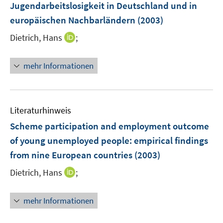
Jugendarbeitslosigkeit in Deutschland und in
s
n
europäischen Nachbarländern
t
(2003)
s
e
t
I
Dietrich, Hans
;
r
e
n
ö
r
n
mehr Informationen
f
ö
e
f
f
u
n
f
e
e
n
m
Literaturhinweis
n
e
F
Scheme participation and employment outcome
n
e
of young unemployed people
:
empirical findings
n
from nine European countries
(2003)
s
t
I
Dietrich, Hans
;
e
n
r
n
mehr Informationen
ö
e
f
u