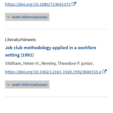
e
t
I
https://doi.org/10.1080/713691372
r
e
n
ö
r
n
mehr Informationen
f
ö
e
f
f
u
n
f
e
e
n
Literaturhinweis
m
n
e
F
Job club methodology applied in a workfare
n
e
setting
(1992)
n
Stidham, Helen H.;
Remley, Theodore P. junior;
s
t
I
https://doi.org/10.1002/j.2161-1920.1992.tb00155.x
e
n
r
n
mehr Informationen
ö
e
f
u
f
e
n
m
e