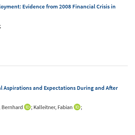
e
m
oyment: Evidence from 2008 Financial Crisis in
n
F
s
e
;
t
n
e
s
r
t
ö
e
f
r
f
ö
n
f
l Aspirations and Expectations During and After
e
f
n
n
e
l, Bernhard
;
Kalleitner, Fabian
;
I
I
n
n
n
n
n
e
e