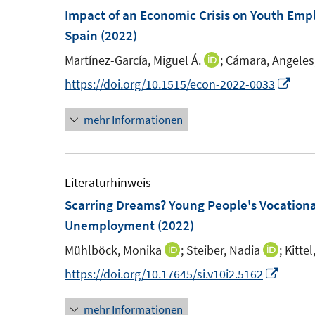
n
Impact of an Economic Crisis on Youth Empl
s
Spain
(2022)
t
Martínez-García, Miguel Á.
;
Cámara, Angeles
I
e
n
I
https://doi.org/10.1515/econ-2022-0033
r
n
n
ö
mehr Informationen
e
n
f
u
e
f
e
u
n
m
e
Literaturhinweis
e
F
m
Scarring Dreams? Young People's Vocationa
n
e
F
Unemployment
(2022)
n
e
Mühlböck, Monika
;
Steiber, Nadia
;
Kitte
I
I
s
n
n
n
I
https://doi.org/10.17645/si.v10i2.5162
t
s
n
n
n
e
t
mehr Informationen
e
e
n