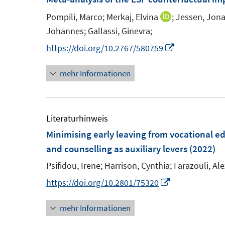
f
e
e
e
e
n
Pompili, Marco;
Merkaj, Elvina
;
Jessen, Jon
I
n
n
n
n
e
Johannes;
Gallassi, Ginevra;
n
s
s
n
n
I
https://doi.org/10.2767/580759
t
t
e
n
e
e
mehr Informationen
u
n
r
r
e
e
ö
ö
m
u
f
f
F
e
Literaturhinweis
f
f
e
m
Minimising early leaving from vocational e
n
n
n
F
and counselling as auxiliary levers
(2022)
e
e
s
e
n
n
Psifidou, Irene;
Harrison, Cynthia;
Farazouli, Al
t
n
I
https://doi.org/10.2801/75320
e
s
n
r
t
mehr Informationen
n
ö
e
e