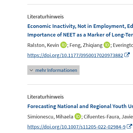
f
r
u
f
ö
e
Literaturhinweis
n
f
m
Economic Inactivity, Not in Employment, Ed
e
f
F
Importance of NEET as a Marker of Long-T
n
n
e
e
Ralston, Kevin
;
Feng, Zhiqiang
;
Everingt
I
I
n
n
n
n
I
https://doi.org/10.1177/0950017020973882
s
n
n
n
t
mehr Informationen
e
e
n
e
u
u
e
r
e
e
u
ö
m
m
e
Literaturhinweis
f
F
F
Forecasting National and Regional Youth 
f
e
e
F
n
Simionescu, Mihaela
;
Cifuentes-Faura, Javie
I
n
n
e
e
n
https://doi.org/10.1007/s11205-022-02984-9
s
s
n
n