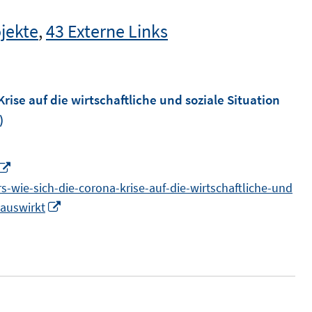
jekte
,
43 Externe Links
Krise auf die wirtschaftliche und soziale Situation
)
I
n
s-wie-sich-die-corona-krise-auf-die-wirtschaftliche-und
n
I
-auswirkt
e
n
u
n
e
e
m
u
F
e