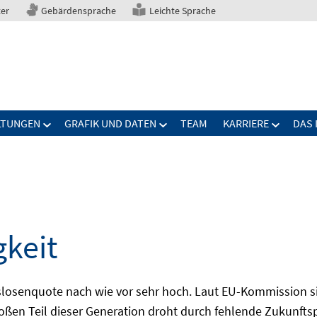
ter
Gebärdensprache
Leichte Sprache
LTUNGEN
GRAFIK UND DATEN
TEAM
KARRIERE
DAS 
gkeit
slosenquote nach wie vor sehr hoch. Laut EU-Kommission si
großen Teil dieser Generation droht durch fehlende Zukunft