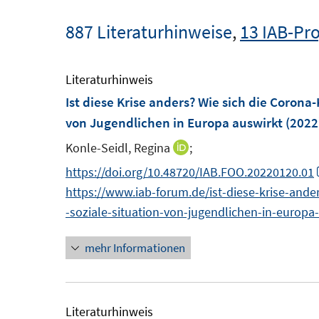
887 Literaturhinweise
,
13 IAB-Pro
Literaturhinweis
Ist diese Krise anders? Wie sich die Corona-
von Jugendlichen in Europa auswirkt
(2022
Konle-Seidl, Regina
;
I
n
https://doi.org/10.48720/IAB.FOO.20220120.01
n
https://www.iab-forum.de/ist-diese-krise-ander
e
-soziale-situation-von-jugendlichen-in-europa
u
mehr Informationen
e
m
F
e
Literaturhinweis