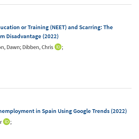
f
f
n
ucation or Training (NEET) and Scarring: The
e
erm Disadvantage
(2022)
n
on, Dawn;
Dibben, Chris
;
I
n
n
e
u
e
m
F
m
Unemployment in Spain Using Google Trends
(2022)
e
r
;
I
n
n
I
s