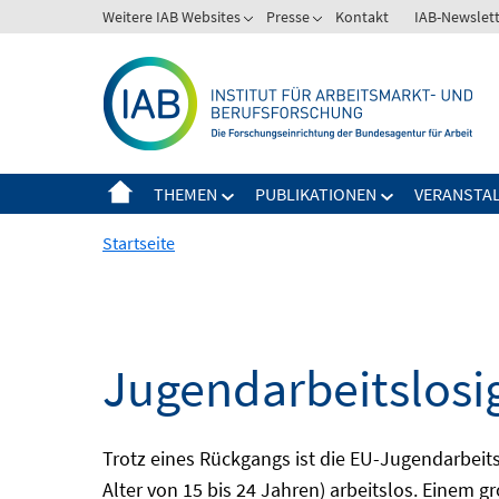
Springe
Weitere IAB Websites
Presse
Kontakt
IAB-Newslet
zum
Inhalt
THEMEN
PUBLIKATIONEN
VERANSTA
Startseite
Jugendarbeitslosi
Trotz eines Rückgangs ist die EU-Jugendarbeit
Alter von 15 bis 24 Jahren) arbeitslos. Einem 