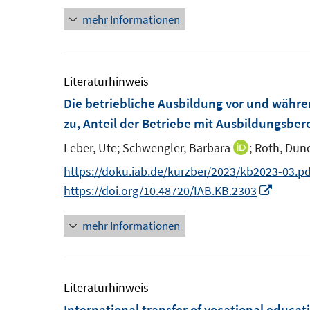
n
n
mehr Informationen
e
e
u
u
e
e
m
m
Literaturhinweis
F
F
Die betriebliche Ausbildung vor und währ
e
e
zu, Anteil der Betriebe mit Ausbildungsber
n
n
Leber, Ute;
Schwengler, Barbara
;
Roth, Dun
I
s
s
n
https://doku.iab.de/kurzber/2023/kb2023-03.pd
t
t
n
I
https://doi.org/10.48720/IAB.KB.2303
e
e
e
n
r
r
mehr Informationen
u
n
ö
ö
e
e
f
f
m
u
f
f
F
e
Literaturhinweis
n
n
e
m
International transfer of vocational educati