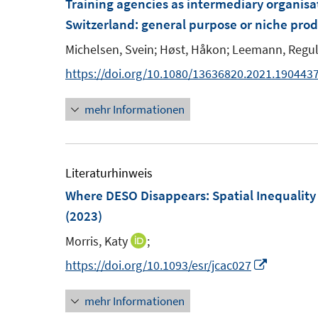
Training agencies as intermediary organisa
f
f
F
F
Switzerland: general purpose or niche prod
f
f
e
e
n
n
Michelsen, Svein;
Høst, Håkon;
Leemann, Regul
n
n
e
e
https://doi.org/10.1080/13636820.2021.190443
s
s
n
n
t
t
mehr Informationen
e
e
r
r
ö
ö
Literaturhinweis
f
f
Where DESO Disappears: Spatial Inequality 
f
f
(2023)
n
n
e
e
Morris, Katy
;
I
n
n
n
I
https://doi.org/10.1093/esr/jcac027
n
n
mehr Informationen
e
n