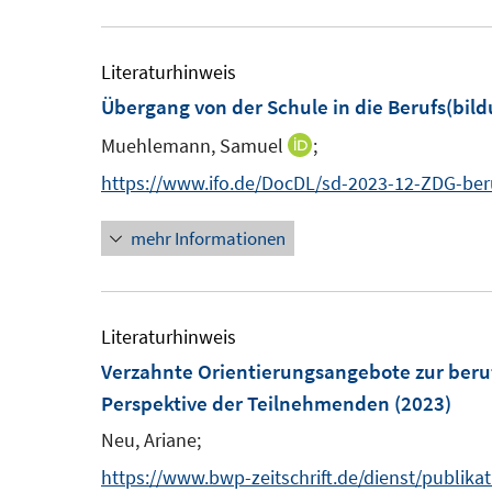
u
e
e
u
m
e
Literaturhinweis
F
m
Übergang von der Schule in die Berufs(bild
e
F
Muehlemann, Samuel
;
I
n
e
n
https://www.ifo.de/DocDL/sd-2023-12-ZDG-ber
s
n
n
t
s
mehr Informationen
e
e
t
u
r
e
e
ö
r
m
Literaturhinweis
f
ö
F
Verzahnte Orientierungsangebote zur ber
f
f
e
Perspektive der Teilnehmenden
(2023)
n
f
n
e
Neu, Ariane;
n
s
n
e
https://www.bwp-zeitschrift.de/dienst/publik
t