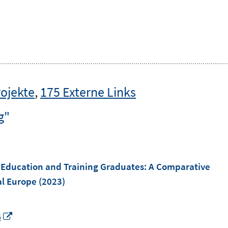
rojekte
,
175 Externe Links
g"
l Education and Training Graduates: A Comparative
al Europe
(2023)
I
6