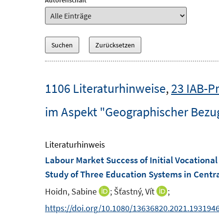
Autorenschaft
1106 Literaturhinweise
,
23 IAB-P
im Aspekt "Geographischer Bezu
Literaturhinweis
Labour Market Success of Initial Vocationa
Study of Three Education Systems in Centr
Hoidn, Sabine
;
Šťastný, Vít
;
I
I
n
n
https://doi.org/10.1080/13636820.2021.193194