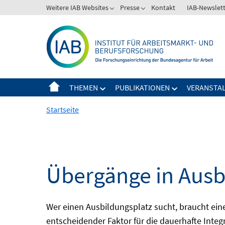
Springe
Weitere IAB Websites
Presse
Kontakt
IAB-Newslet
zum
Inhalt
THEMEN
PUBLIKATIONEN
VERANSTA
Startseite
Übergänge in Ausb
Wer einen Ausbildungsplatz sucht, braucht ei
entscheidender Faktor für die dauerhafte Integ