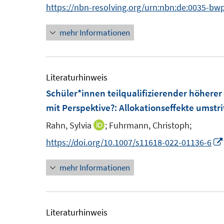
n
https://nbn-resolving.org/urn:nbn:de:0035-bw
e
r
mehr Informationen
ö
f
f
Literaturhinweis
n
Schüler*innen teilqualifizierender höherer
e
mit Perspektive?
:
Allokationseffekte umstr
n
Rahn, Sylvia
;
Fuhrmann, Christoph;
I
n
https://doi.org/10.1007/s11618-022-01136-6
n
mehr Informationen
e
u
e
m
Literaturhinweis
F