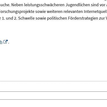
che. Neben leistungsschwächeren Jugendlichen sind vor all
Forschungsprojekte sowie weiteren relevanten Internetquel
 1. und 2. Schwelle sowie politischen Förderstrategien zu
In
ch
.
neuem
Fenster
euem
öffnen
nster
fnen