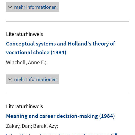
n
mehr Informationen
e
u
e
Literaturhinweis
m
F
Conceptual systems and Holland's theory of
e
vocational choice
(1984)
n
Winchell, Anne E.;
s
t
e
mehr Informationen
r
ö
f
Literaturhinweis
f
n
Meaning and career decision-making
(1984)
e
Zakay, Dan;
Barak, Azy;
n