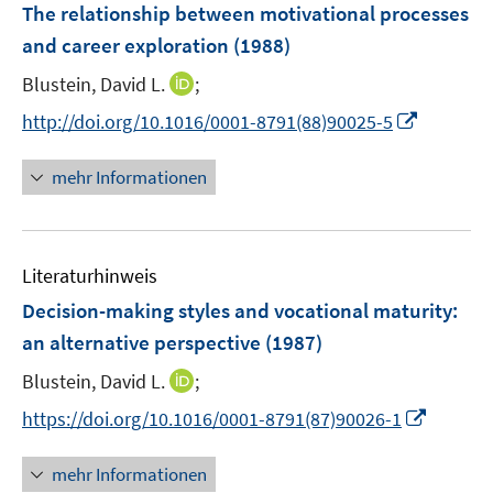
The relationship between motivational processes
and career exploration
(1988)
I
Blustein, David L.
;
n
I
http://doi.org/10.1016/0001-8791(88)90025-5
n
n
e
n
mehr Informationen
u
e
e
u
m
e
F
Literaturhinweis
m
e
F
Decision-making styles and vocational maturity
:
n
e
an alternative perspective
(1987)
s
n
t
I
Blustein, David L.
;
s
e
n
t
I
https://doi.org/10.1016/0001-8791(87)90026-1
r
n
e
n
ö
e
r
n
mehr Informationen
f
u
ö