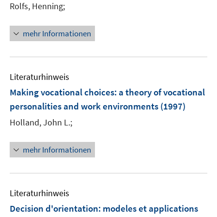
Rolfs, Henning;
s
t
e
mehr Informationen
r
ö
f
Literaturhinweis
f
n
Making vocational choices
:
a theory of vocational
e
personalities and work environments
(1997)
n
Holland, John L.;
mehr Informationen
Literaturhinweis
Decision d'orientation
:
modeles et applications