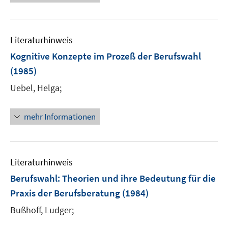
r
ö
f
Literaturhinweis
f
n
Kognitive Konzepte im Prozeß der Berufswahl
e
(1985)
n
Uebel, Helga;
mehr Informationen
Literaturhinweis
Berufswahl
:
Theorien und ihre Bedeutung für die
Praxis der Berufsberatung
(1984)
Bußhoff, Ludger;