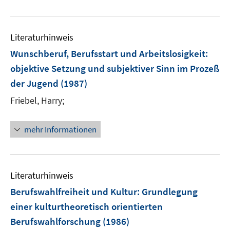
e
f
e
f
u
n
m
f
e
e
F
n
Literaturhinweis
m
n
e
e
F
Wunschberuf, Berufsstart und Arbeitslosigkeit
:
n
n
e
objektive Setzung und subjektiver Sinn im Prozeß
s
n
der Jugend
(1987)
t
s
e
t
Friebel, Harry;
r
e
ö
r
mehr Informationen
f
ö
f
f
n
f
e
n
Literaturhinweis
n
e
Berufswahlfreiheit und Kultur
:
Grundlegung
n
einer kulturtheoretisch orientierten
Berufswahlforschung
(1986)