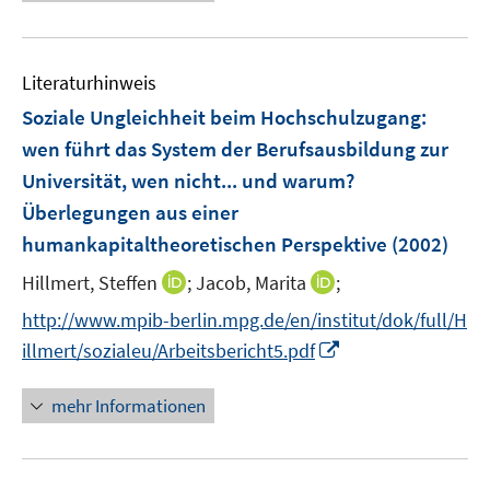
Literaturhinweis
Soziale Ungleichheit beim Hochschulzugang
:
wen führt das System der Berufsausbildung zur
Universität, wen nicht... und warum?
Überlegungen aus einer
humankapitaltheoretischen Perspektive
(2002)
I
I
Hillmert, Steffen
;
Jacob, Marita
;
n
n
http://www.mpib-berlin.mpg.de/en/institut/dok/full/H
n
n
I
illmert/sozialeu/Arbeitsbericht5.pdf
e
e
n
u
u
n
mehr Informationen
e
e
e
m
m
u
F
F
e