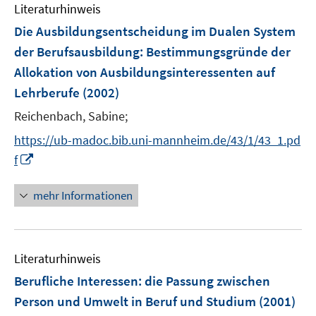
e
e
Literaturhinweis
m
n
n
F
Die Ausbildungsentscheidung im Dualen System
s
s
e
der Berufsausbildung
:
Bestimmungsgründe der
t
t
n
e
e
Allokation von Ausbildungsinteressenten auf
s
r
r
Lehrberufe
(2002)
t
ö
ö
e
Reichenbach, Sabine;
f
f
r
f
f
https://ub-madoc.bib.uni-mannheim.de/43/1/43_1.pd
ö
n
n
I
f
f
e
e
n
f
n
n
n
mehr Informationen
n
e
e
u
n
e
Literaturhinweis
m
F
Berufliche Interessen
:
die Passung zwischen
e
Person und Umwelt in Beruf und Studium
(2001)
n