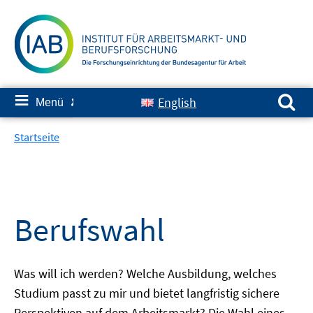
Springe
zum
Inhalt
Suchen nach:
≡
English
Menü
✘
Startseite
Berufswahl
Was will ich werden? Welche Ausbildung, welches
Studium passt zu mir und bietet langfristig sichere
Perspektiven auf dem Arbeitsmarkt? Die Wahl eines