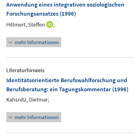
Anwendung eines integrativen soziologischen
Forschungsansatzes
(1996)
I
Hillmert, Steffen
;
n
n
mehr Informationen
e
u
e
m
Literaturhinweis
F
Identitätsorientierte Berufswahlforschung und
e
Berufsberatung
:
ein Tagungskommentar
(1996)
n
s
Kahsnitz, Dietmar;
t
e
mehr Informationen
r
ö
f