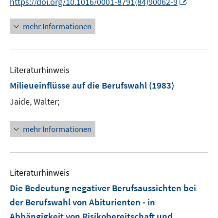
I
https://doi.org/10.1016/0001-8791(84)90062-9
n
n
mehr Informationen
e
u
e
Literaturhinweis
m
F
Milieueinflüsse auf die Berufswahl
(1983)
e
Jaide, Walter;
n
s
t
mehr Informationen
e
r
ö
Literaturhinweis
f
f
Die Bedeutung negativer Berufsaussichten bei
n
der Berufswahl von Abiturienten - in
e
Abhängigkeit von Risikobereitschaft und