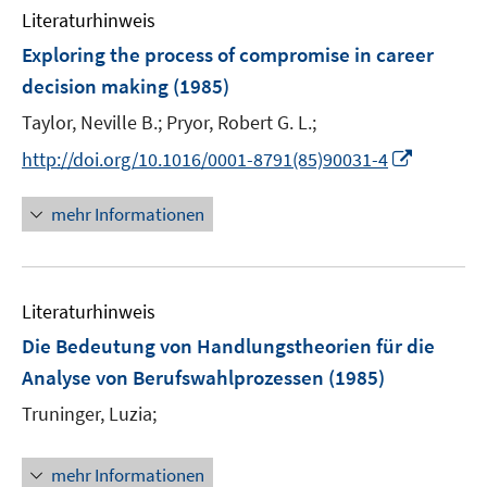
Literaturhinweis
Exploring the process of compromise in career
decision making
(1985)
Taylor, Neville B.;
Pryor, Robert G. L.;
I
http://doi.org/10.1016/0001-8791(85)90031-4
n
n
mehr Informationen
e
u
e
Literaturhinweis
m
F
Die Bedeutung von Handlungstheorien für die
e
Analyse von Berufswahlprozessen
(1985)
n
Truninger, Luzia;
s
t
e
mehr Informationen