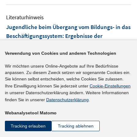
Literaturhinweis
Jugendliche beim Übergang vom Bildungs- in das
Beschäftigungssystem
:
Ergebnisse der
Basiserhebungen einer Längsschnitt-
Untersuchung
(1980)
Verwendung von Cookies und anderen Technologien
Saterdag, Hermann;
Stegmann, Heinz;
Wir möchten unsere Online-Angebote auf Ihre Bedürfnisse
anpassen. Zu diesem Zweck setzen wir sogenannte Cookies ein.
Sie können selbst entscheiden, welche Cookies Sie zulassen.
mehr Informationen
Ihre Einwilligung können Sie jederzeit unter
Cookie-Einstellungen
in unserer Datenschutzerklärung ändern. Weitere Informationen
finden Sie in unserer
Datenschutzerklärung
.
Literaturhinweis
Webanalysetool Matomo
Berufswahl und Berufszuweisung
:
zur sozialen
Verwandtschaft von Ausbildungsberufen
(1979)
Tracking erlauben
Tracking ablehnen