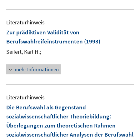
e
u
e
Literaturhinweis
m
F
Zur prädiktiven Validität von
e
Berufswahlreifeinstrumenten
(1993)
n
Seifert, Karl H.;
s
t
e
mehr Informationen
r
ö
f
Literaturhinweis
f
n
Die Berufswahl als Gegenstand
e
sozialwissenschaftlicher Theoriebildung
:
n
Überlegungen zum theoretischen Rahmen
sozialwissenschaftlicher Analysen der Berufswahl