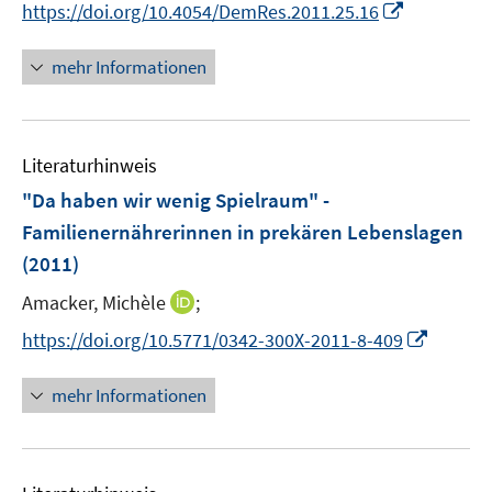
I
https://doi.org/10.4054/DemRes.2011.25.16
f
r
n
f
ö
n
n
mehr Informationen
f
e
e
f
u
n
n
e
e
Literaturhinweis
m
n
F
"Da haben wir wenig Spielraum" -
e
Familienernährerinnen in prekären Lebenslagen
n
(2011)
s
t
I
Amacker, Michèle
;
e
n
I
https://doi.org/10.5771/0342-300X-2011-8-409
r
n
n
ö
e
n
mehr Informationen
f
u
e
f
e
u
n
m
e
e
F