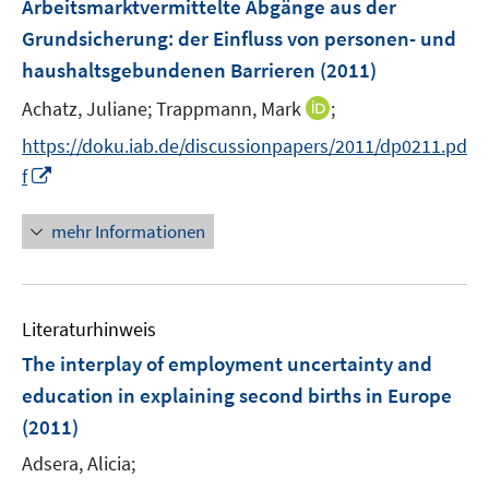
Arbeitsmarktvermittelte Abgänge aus der
e
Grundsicherung
:
der Einfluss von personen- und
n
haushaltsgebundenen Barrieren
(2011)
s
t
I
Achatz, Juliane;
Trappmann, Mark
;
e
n
https://doku.iab.de/discussionpapers/2011/dp0211.pd
r
n
I
f
ö
e
n
f
u
n
mehr Informationen
f
e
e
n
m
u
e
F
e
n
e
Literaturhinweis
m
n
F
The interplay of employment uncertainty and
s
e
education in explaining second births in Europe
t
n
e
(2011)
s
r
t
Adsera, Alicia;
ö
e