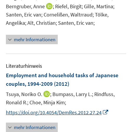
e
n
I
Berngruber, Anne
;
Riefel, Birgit;
Gille, Martina;
e
u
e
n
m
Santen, Eric van;
Cornelißen, Waltrraud;
Tölke,
e
u
n
F
m
Angelika;
Alt, Christian;
Santen, Eric van;
e
e
e
F
m
u
n
e
F
mehr Informationen
e
s
n
e
m
t
s
n
F
e
t
s
e
r
e
Literaturhinweis
t
n
ö
r
e
Employment and household tasks of Japanese
s
f
ö
r
couples, 1994-2009
(2012)
t
f
f
ö
e
n
f
I
Tsuya, Noriko O.
;
Bumpass, Larry L.;
Rindfuss,
f
r
e
n
n
f
Ronald R.;
Choe, Minja Kim;
ö
n
e
n
n
I
f
https://doi.org/10.4054/DemRes.2012.27.24
n
e
e
n
f
u
n
n
n
mehr Informationen
e