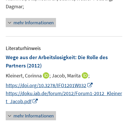
r
r
e
Dagmar;
ö
ö
r
f
f
ö
mehr Informationen
f
f
f
n
n
f
e
e
n
n
n
e
Literaturhinweis
n
Wege aus der Arbeitslosigkeit: Die Rolle des
Partners
(2012)
I
I
Kleinert, Corinna
;
Jacob, Marita
;
n
n
I
https://doi.org/10.3278/IFO1201W032
n
n
n
https://doku.iab.de/forum/2012/Forum1-2012_Kleiner
e
e
n
I
t_Jacob.pdf
u
u
e
n
e
e
u
n
mehr Informationen
m
m
e
e
F
F
m
u