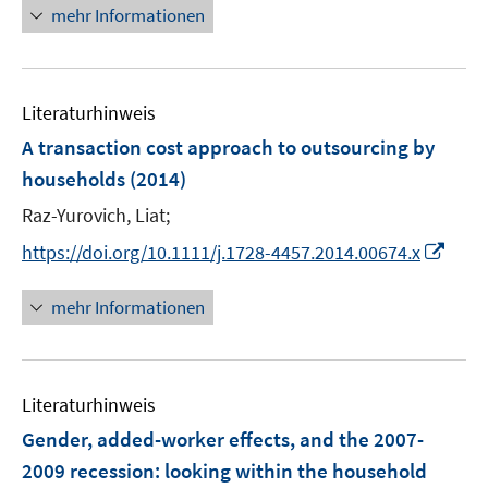
e
n
mehr Informationen
f
u
e
f
e
u
n
m
e
e
F
Literaturhinweis
m
n
e
F
A transaction cost approach to outsourcing by
n
e
households
(2014)
s
n
t
Raz-Yurovich, Liat;
s
e
t
I
https://doi.org/10.1111/j.1728-4457.2014.00674.x
r
e
n
ö
r
n
mehr Informationen
f
ö
e
f
f
u
n
f
e
e
n
Literaturhinweis
m
n
e
F
Gender, added-worker effects, and the 2007-
n
e
2009 recession
:
looking within the household
n