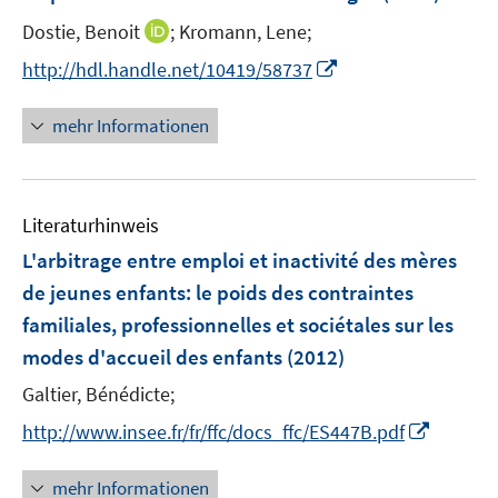
n
t
I
Dostie, Benoit
;
Kromann, Lene;
s
e
n
t
I
http://hdl.handle.net/10419/58737
r
n
e
n
ö
e
r
n
mehr Informationen
f
u
ö
e
f
e
f
u
n
m
f
e
e
F
n
Literaturhinweis
m
n
e
e
F
L'arbitrage entre emploi et inactivité des mères
n
n
e
de jeunes enfants
:
le poids des contraintes
s
n
familiales, professionnelles et sociétales sur les
t
s
e
modes d'accueil des enfants
(2012)
t
r
e
Galtier, Bénédicte;
ö
r
I
f
http://www.insee.fr/fr/ffc/docs_ffc/ES447B.pdf
ö
n
f
f
n
n
mehr Informationen
f