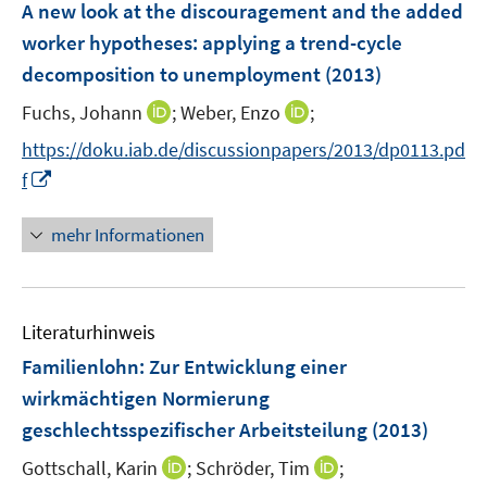
F
A new look at the discouragement and the added
t
s
e
e
worker hypotheses
:
applying a trend-cycle
t
n
r
decomposition to unemployment
(2013)
e
s
ö
r
t
I
I
Fuchs, Johann
;
Weber, Enzo
;
f
ö
e
n
n
f
https://doku.iab.de/discussionpapers/2013/dp0113.pd
f
r
n
n
n
I
f
f
ö
e
e
e
n
n
f
u
u
n
n
e
mehr Informationen
f
e
e
e
n
n
m
m
u
e
F
F
e
n
e
e
Literaturhinweis
m
n
n
F
Familienlohn: Zur Entwicklung einer
s
s
e
wirkmächtigen Normierung
t
t
n
e
e
geschlechtsspezifischer Arbeitsteilung
(2013)
s
r
r
t
I
I
Gottschall, Karin
;
Schröder, Tim
;
ö
ö