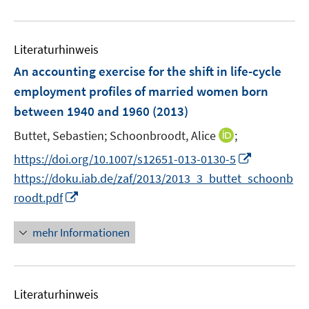
e
f
e
u
n
m
e
e
F
Literaturhinweis
m
n
e
F
An accounting exercise for the shift in life-cycle
n
e
employment profiles of married women born
s
n
between 1940 and 1960
t
(2013)
s
e
t
I
Buttet, Sebastien;
Schoonbroodt, Alice
;
r
e
n
I
https://doi.org/10.1007/s12651-013-0130-5
ö
r
n
n
f
https://doku.iab.de/zaf/2013/2013_3_buttet_schoonb
ö
e
n
f
I
roodt.pdf
f
u
e
n
n
f
e
u
e
n
n
mehr Informationen
m
e
n
e
e
F
m
u
n
e
F
e
n
e
Literaturhinweis
m
s
n