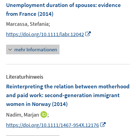
e
e
F
Unemployment duration of spouses
:
evidence
n
n
e
from France
(2014)
s
n
t
Marcassa, Stefania;
s
e
t
I
https://doi.org/10.1111/labr.12042
r
e
n
ö
r
n
mehr Informationen
f
ö
e
f
f
u
n
f
e
e
n
Literaturhinweis
m
n
e
F
Reinterpreting the relation between motherhood
n
e
and paid work
:
second-generation immigrant
n
women in Norway
(2014)
s
t
I
Nadim, Marjan
;
e
n
I
https://doi.org/10.1111/1467-954X.12176
r
n
n
ö