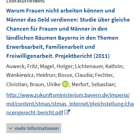
Literaturhinweis
m
n
e
F
Warum Frauen nicht arbeiten können und
n
e
Männer das Geld verdienen
:
Studie über gleiche
s
n
Chancen für Frauen und Männer in den
t
s
e
ländlichen Räumen Bayerns in den Themen
t
r
e
Erwerbsarbeit, Familienarbeit und
ö
r
Freiwilligenarbeit. Projektbericht
(2011)
f
ö
f
Auweck, Fritz;
Magel, Holger;
Lichtenauer, Kathrin;
f
n
Wankiewicz, Heidrun;
Bosse, Claudia;
Fechter,
f
e
n
I
Christian;
Braun, Ulrike
;
Merfort, Sebastian;
n
e
n
http://www.zukunftsministerium.bayern.de/imperia/
n
n
md/content/stmas/stmas_internet/gleichstellung/cha
e
I
ncengerecht-bericht.pdf
u
n
e
n
mehr Informationen
m
e
F