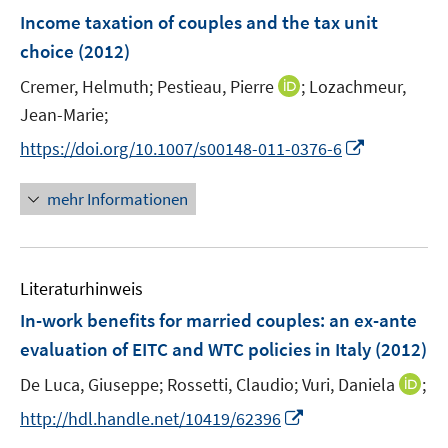
n
n
F
Income taxation of couples and the tax unit
s
e
choice
(2012)
t
n
e
I
Cremer, Helmuth;
Pestieau, Pierre
;
Lozachmeur,
s
r
n
t
Jean-Marie;
ö
n
e
I
f
https://doi.org/10.1007/s00148-011-0376-6
e
r
n
f
u
ö
n
n
mehr Informationen
e
f
e
e
m
f
u
n
F
n
e
e
e
Literaturhinweis
m
n
n
F
In-work benefits for married couples
:
an ex-ante
s
e
evaluation of EITC and WTC policies in Italy
(2012)
t
n
e
I
De Luca, Giuseppe;
Rossetti, Claudio;
Vuri, Daniela
;
s
r
n
t
I
http://hdl.handle.net/10419/62396
ö
n
e
n
f