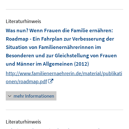
e
e
m
u
n
F
e
e
Literaturhinweis
m
n
F
Was nun? Wenn Frauen die Familie ernähren
:
s
e
Roadmap - Ein Fahrplan zur Verbesserung der
t
n
e
Situation von Familienernährerinnen im
s
r
Besonderen und zur Gleichstellung von Frauen
t
ö
e
und Männer im Allgemeinen
(2012)
f
r
http://www.familienernaehrerin.de/material/publikati
f
ö
n
I
onen/roadmap.pdf
f
e
n
f
n
n
mehr Informationen
n
e
e
u
n
e
Literaturhinweis
m
F