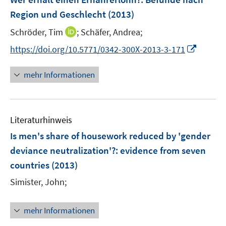
e
Region und Geschlecht
(2013)
n
I
Schröder, Tim
;
Schäfer, Andrea;
s
n
t
I
https://doi.org/10.5771/0342-300X-2013-3-171
n
e
n
e
r
n
mehr Informationen
u
ö
e
e
f
u
m
f
e
F
n
Literaturhinweis
m
e
e
F
Is men's share of housework reduced by 'gender
n
n
e
deviance neutralization'?
:
evidence from seven
s
n
countries
(2013)
t
s
e
t
Simister, John;
r
e
ö
r
mehr Informationen
f
ö
f