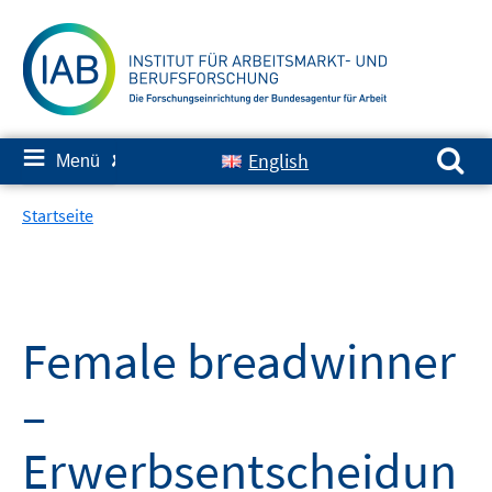
Springe
zum
Inhalt
Suchen nach:
≡
English
Menü
✘
Startseite
Female breadwinner
–
Erwerbsentscheidun