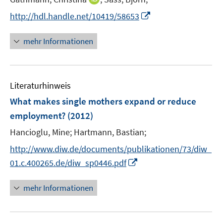
e
n
t
I
http://hdl.handle.net/10419/58653
r
n
e
n
ö
e
r
n
mehr Informationen
f
u
ö
e
f
e
f
u
n
m
f
e
e
F
n
Literaturhinweis
m
n
e
e
F
What makes single mothers expand or reduce
n
n
e
employment?
(2012)
s
n
t
Hancioglu, Mine;
Hartmann, Bastian;
s
e
t
http://www.diw.de/documents/publikationen/73/diw_
r
e
I
01.c.400265.de/diw_sp0446.pdf
ö
r
n
f
ö
n
mehr Informationen
f
f
e
n
f
u
e
n
e