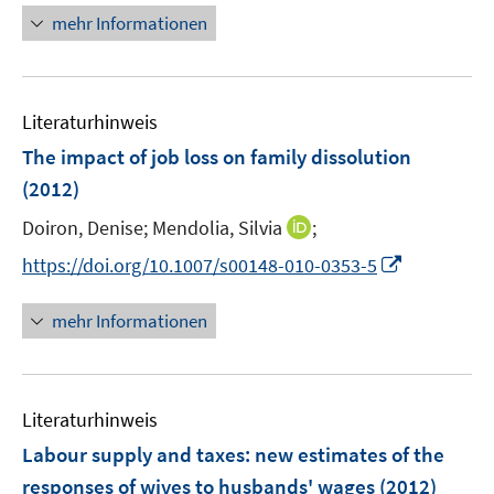
e
r
n
mehr Informationen
f
u
ö
e
n
e
f
u
e
m
f
e
n
F
n
Literaturhinweis
m
e
e
F
The impact of job loss on family dissolution
n
n
e
(2012)
s
n
t
I
Doiron, Denise;
Mendolia, Silvia
;
s
e
n
t
I
https://doi.org/10.1007/s00148-010-0353-5
r
n
e
n
ö
e
r
n
mehr Informationen
f
u
ö
e
f
e
f
u
n
m
f
e
e
F
n
Literaturhinweis
m
n
e
e
F
Labour supply and taxes
:
new estimates of the
n
n
e
responses of wives to husbands' wages
(2012)
s