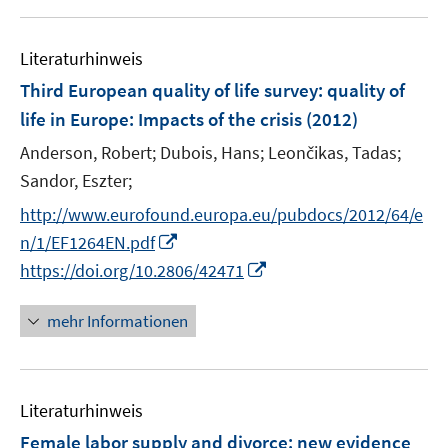
f
n
f
e
n
Literaturhinweis
n
e
Third European quality of life survey
:
quality of
n
life in Europe: Impacts of the crisis
(2012)
Anderson, Robert;
Dubois, Hans;
Leončikas, Tadas;
Sandor, Eszter;
http://www.eurofound.europa.eu/pubdocs/2012/64/e
I
n/1/EF1264EN.pdf
n
I
https://doi.org/10.2806/42471
n
n
e
n
mehr Informationen
u
e
e
u
m
e
F
Literaturhinweis
m
e
F
Female labor supply and divorce
:
new evidence