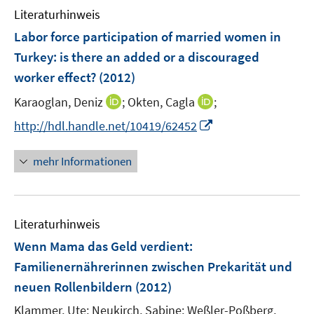
n
e
Literaturhinweis
m
n
F
Labor force participation of married women in
e
Turkey
:
is there an added or a discouraged
n
worker effect?
(2012)
s
t
I
I
Karaoglan, Deniz
;
Okten, Cagla
;
e
n
n
I
http://hdl.handle.net/10419/62452
r
n
n
n
ö
e
e
n
mehr Informationen
f
u
u
e
f
e
e
u
n
m
m
e
e
F
F
Literaturhinweis
m
n
e
e
F
Wenn Mama das Geld verdient
:
n
n
e
Familienernährerinnen zwischen Prekarität und
s
s
n
neuen Rollenbildern
t
(2012)
t
s
e
e
t
Klammer, Ute;
Neukirch, Sabine;
Weßler-Poßberg,