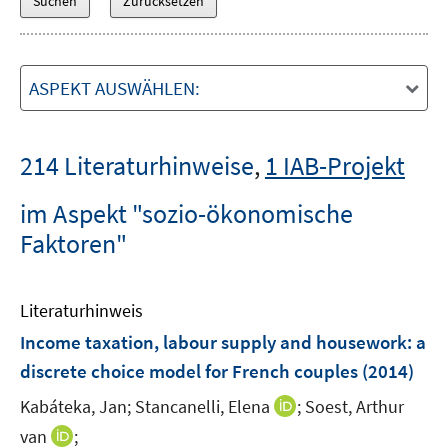
ASPEKT AUSWÄHLEN:
214 Literaturhinweise
,
1 IAB-Projekt
im Aspekt "sozio-ökonomische
Faktoren"
Literaturhinweis
Income taxation, labour supply and housework
:
a
discrete choice model for French couples
(2014)
I
Kabáteka, Jan;
Stancanelli, Elena
;
Soest, Arthur
n
I
van
;