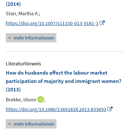
(2014)
s
t
Starr, Martha A.;
e
I
https://doi.org/10.1007/s11150-013-9181-1
r
n
ö
n
mehr Informationen
f
e
f
u
n
e
e
Literaturhinweis
m
n
F
How do husbands affect the labour market
e
participation of majority and immigrant women?
n
(2013)
s
t
I
Brekke, Idunn
;
e
n
I
https://doi.org/10.1080/1369183X.2013.833693
r
n
n
ö
e
n
mehr Informationen
f
u