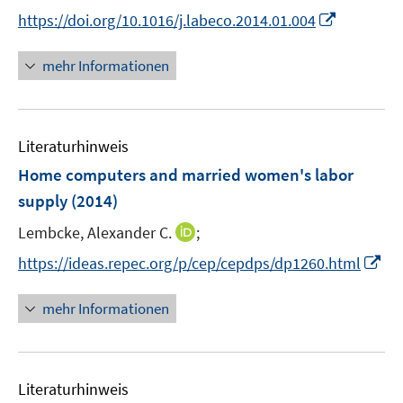
n
n
I
https://doi.org/10.1016/j.labeco.2014.01.004
e
n
n
u
e
n
mehr Informationen
e
u
e
m
e
u
F
m
e
e
F
Literaturhinweis
m
n
e
F
Home computers and married women's labor
s
n
e
t
supply
(2014)
s
n
e
t
I
Lembcke, Alexander C.
;
s
r
e
n
t
I
https://ideas.repec.org/p/cep/cepdps/dp1260.html
ö
r
n
e
n
f
ö
e
r
n
f
mehr Informationen
f
u
ö
e
n
f
e
f
u
e
n
m
f
e
n
e
F
n
Literaturhinweis
m
n