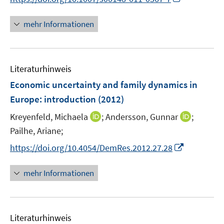
e
n
r
n
mehr Informationen
ö
e
f
u
f
e
n
Literaturhinweis
m
e
F
Economic uncertainty and family dynamics in
n
e
Europe
:
introduction
(2012)
n
I
I
Kreyenfeld, Michaela
;
Andersson, Gunnar
;
s
n
n
t
Pailhe, Ariane;
n
n
e
I
https://doi.org/10.4054/DemRes.2012.27.28
e
e
r
n
u
u
ö
n
mehr Informationen
e
e
f
e
m
m
f
u
F
F
n
e
e
e
e
Literaturhinweis
m