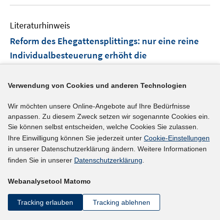
u
e
e
n
Literaturhinweis
m
s
F
Reform des Ehegattensplittings: nur eine reine
t
e
e
Individualbesteuerung erhöht die
n
r
Erwerbsanreize deutlich
(2011)
s
ö
t
I
Bach, Stefan;
Wrohlich, Katharina
;
Haan, Peter;
Verwendung von Cookies und anderen Technologien
f
e
n
f
I
Geyer, Johannes
;
Wir möchten unsere Online-Angebote auf Ihre Bedürfnisse
r
n
n
n
http://www.diw.de/documents/publikationen/73/diw_
anpassen. Zu diesem Zweck setzen wir sogenannte Cookies ein.
ö
e
e
n
Sie können selbst entscheiden, welche Cookies Sie zulassen.
I
01.c.386920.de/11-41-3.pdf
f
u
n
e
Ihre Einwilligung können Sie jederzeit unter
Cookie-Einstellungen
n
f
e
u
in unserer Datenschutzerklärung ändern. Weitere Informationen
n
n
mehr Informationen
m
e
finden Sie in unserer
Datenschutzerklärung
.
e
e
F
m
u
n
e
Webanalysetool Matomo
F
e
n
e
Literaturhinweis
m
Tracking erlauben
Tracking ablehnen
s
n
F
On the links between employment, partnership
t
s