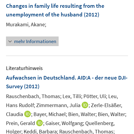
n
n
n
F
Changes in family life resulting from the
s
s
e
unemployment of the husband
(2012)
t
t
n
e
e
Murakami, Akane;
s
r
r
t
ö
ö
e
mehr Informationen
f
f
r
f
f
ö
n
n
f
e
e
Literaturhinweis
f
n
n
n
Aufwachsen in Deutschland. AID:A - der neue DJI-
e
Survey
(2012)
n
Rauschenbach, Thomas;
Lex, Tilli;
Pötter, Uli;
Leu,
I
Hans Rudolf;
Zimmermann, Julia
;
Zerle-Elsäßer,
n
I
Claudia
;
Bayer, Michael;
Bien, Walter;
Bien, Walter;
n
n
I
Prein, Gerald
;
Gaiser, Wolfgang;
Quellenberg,
e
n
n
Holger;
Keddi, Barbara;
Rauschenbach, Thomas;
u