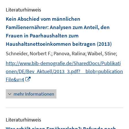
e
n
Literaturhinweis
m
F
Kein Abschied vom männlichen
e
Familienernährer
:
Analysen zum Anteil, den
n
Frauen in Paarhaushalten zum
s
Haushaltsnettoeinkommen beitragen
(2013)
t
e
Schneider, Norbert F.;
Panova, Ralina;
Waibel, Stine;
r
http://www.bib-demografie.de/SharedDocs/Publikati
ö
onen/DE/Bev_Aktuell/2013_3.pdf?__blob=publication
f
I
f
File&v=4
n
n
n
e
mehr Informationen
e
n
u
e
Literaturhinweis
m
F
Wer erhält einen Ernährerlohn?
:
Befunde nach