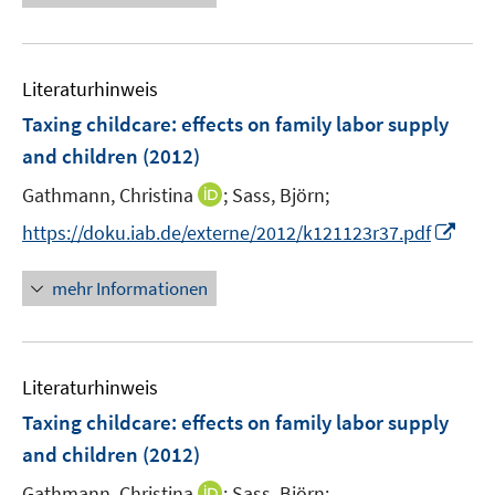
e
e
n
u
n
e
e
n
Literaturhinweis
m
F
Taxing childcare
:
effects on family labor supply
e
and children
(2012)
n
I
Gathmann, Christina
;
Sass, Björn;
s
n
t
I
https://doku.iab.de/externe/2012/k121123r37.pdf
n
e
n
e
r
n
mehr Informationen
u
ö
e
e
f
u
m
f
e
F
n
Literaturhinweis
m
e
e
F
Taxing childcare
:
effects on family labor supply
n
n
e
and children
(2012)
s
n
t
I
Gathmann, Christina
;
Sass, Björn;
s