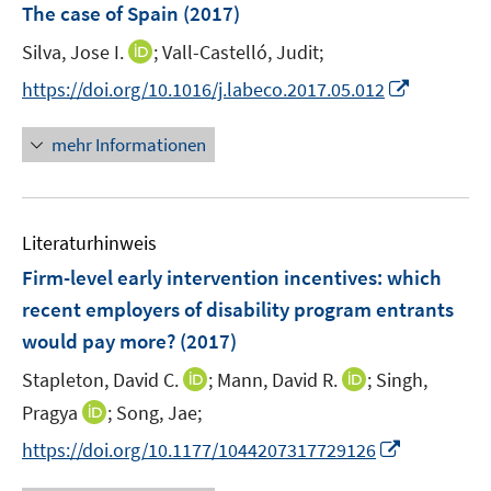
e
The case of Spain
(2017)
n
I
Silva, Jose I.
;
Vall-Castelló, Judit;
s
n
t
I
https://doi.org/10.1016/j.labeco.2017.05.012
n
e
n
e
r
n
mehr Informationen
u
ö
e
e
f
u
m
f
e
F
n
Literaturhinweis
m
e
e
F
Firm-level early intervention incentives: which
n
n
e
recent employers of disability program entrants
s
n
would pay more?
t
(2017)
s
e
t
I
I
Stapleton, David C.
;
Mann, David R.
;
Singh,
r
e
n
n
I
Pragya
;
Song, Jae;
ö
r
n
n
n
f
I
https://doi.org/10.1177/1044207317729126
ö
e
e
n
f
n
f
u
u
e