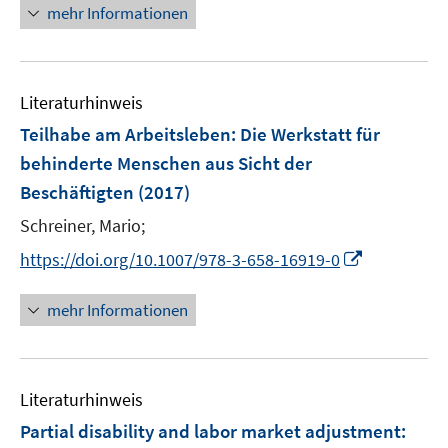
e
n
mehr Informationen
n
n
e
e
u
n
e
Literaturhinweis
m
F
Teilhabe am Arbeitsleben
:
Die Werkstatt für
e
behinderte Menschen aus Sicht der
n
Beschäftigten
(2017)
s
t
Schreiner, Mario;
e
I
https://doi.org/10.1007/978-3-658-16919-0
r
n
ö
n
mehr Informationen
f
e
f
u
n
e
e
Literaturhinweis
m
n
F
Partial disability and labor market adjustment: