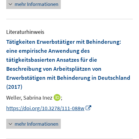
n
n
mehr Informationen
f
e
e
u
e
e
n
m
m
e
n
u
e
F
F
m
e
n
e
e
F
Literaturhinweis
m
n
n
e
F
Tätigkeiten Erwerbstätiger mit Behinderung
:
s
s
n
e
t
t
eine empirische Anwendung des
s
n
e
e
tätigkeitsbasierten Ansatzes für die
t
s
r
r
e
Beschreibung von Arbeitsplätzen von
t
ö
ö
r
e
Erwerbstätigen mit Behinderung in Deutschland
f
f
ö
r
(2017)
f
f
f
ö
n
n
f
I
Weller, Sabrina Inez
;
f
e
e
n
n
f
I
https://doi.org/10.3278/111-088w
n
n
e
n
n
n
n
e
e
n
mehr Informationen
u
n
e
e
u