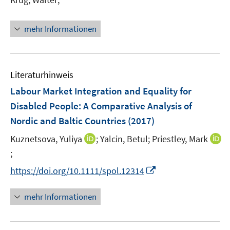
ö
r
e
f
ö
r
f
mehr Informationen
f
ö
n
f
f
e
n
f
n
e
n
Literaturhinweis
n
e
Labour Market Integration and Equality for
n
Disabled People
:
A Comparative Analysis of
Nordic and Baltic Countries
(2017)
I
Kuznetsova, Yuliya
;
Yalcin, Betul;
Priestley, Mark
n
;
I
n
n
I
https://doi.org/10.1111/spol.12314
e
n
n
u
e
n
mehr Informationen
e
u
e
m
e
u
F
m