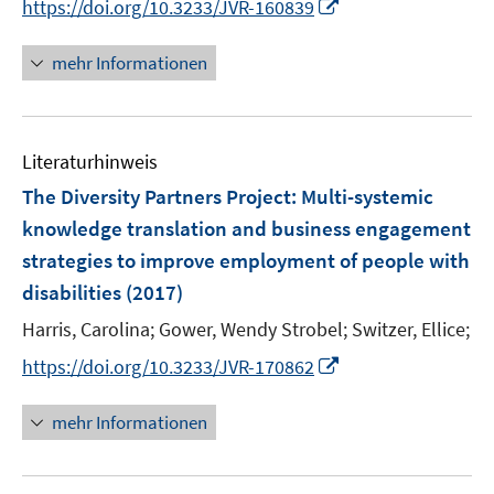
I
https://doi.org/10.3233/JVR-160839
n
n
e
n
mehr Informationen
u
e
e
u
m
e
F
Literaturhinweis
m
e
F
The Diversity Partners Project
:
Multi-systemic
n
e
knowledge translation and business engagement
s
n
strategies to improve employment of people with
t
s
e
disabilities
(2017)
t
r
e
Harris, Carolina;
Gower, Wendy Strobel;
Switzer, Ellice;
ö
r
I
f
https://doi.org/10.3233/JVR-170862
ö
n
f
f
n
n
mehr Informationen
f
e
e
n
u
n
e