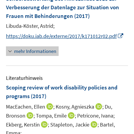
s
r
r
e
Verbesserung der Datenlage zur Situation von
t
ö
ö
r
e
Frauen mit Behinderungen
(2017)
f
f
ö
r
f
f
Libuda-Köster, Astrid;
f
ö
n
n
f
I
https://doku.iab.de/externe/2017/k171012r02.pdf
f
e
e
n
n
f
n
n
e
n
n
mehr Informationen
n
e
e
u
n
e
Literaturhinweis
m
F
Scoping review of work disability policies and
e
programs
(2017)
n
I
I
MacEachen, Ellen
;
Kosny, Agnieszka
;
Du,
s
n
n
t
I
I
Bronson
;
Tompa, Emile
;
Petricone, Ivana;
n
n
e
n
n
I
I
Ekberg, Kerstin
;
Stapleton, Jackie
;
Bartel,
e
e
r
n
n
n
n
Emma;