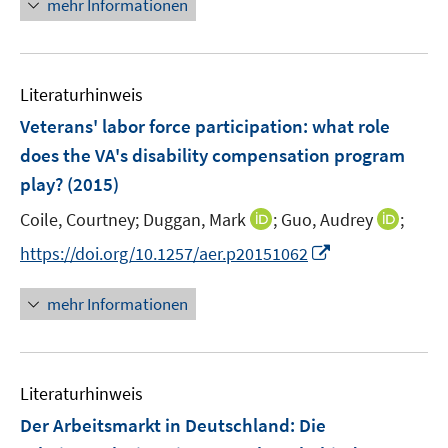
r
mehr Informationen
e
ö
u
f
e
f
Literaturhinweis
m
n
F
e
Veterans' labor force participation
:
what role
e
n
does the VA's disability compensation program
n
play?
(2015)
s
t
I
I
Coile, Courtney;
Duggan, Mark
;
Guo, Audrey
;
e
n
n
I
https://doi.org/10.1257/aer.p20151062
r
n
n
n
ö
e
e
n
mehr Informationen
f
u
u
e
f
e
e
u
n
m
m
e
e
F
F
Literaturhinweis
m
n
e
e
F
Der Arbeitsmarkt in Deutschland: Die
n
n
e