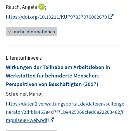
r
t
I
Rauch, Angela
;
ö
e
n
I
f
https://doi.org/10.19211/KUP97837376002679
r
n
n
f
ö
e
n
n
mehr Informationen
f
u
e
e
f
e
u
n
n
m
e
e
F
Literaturhinweis
m
n
e
F
Wirkungen der Teilhabe am Arbeitsleben in
n
e
Werkstätten für behinderte Menschen
:
s
n
Perspektiven von Beschäftigten
t
(2017)
s
e
t
Schreiner, Mario;
r
e
https://daten2.verwaltungsportal.de/dateien/seitenge
ö
r
nerator/2dfbfa463a4d7f71be425968cfed6a22203482/i
f
ö
f
I
mpulse80-web.pdf
f
n
n
f