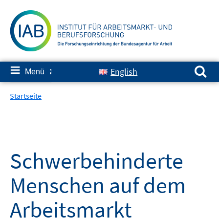
Springe
zum
Inhalt
Suchen nach:
≡
English
Menü
✘
Startseite
Schwerbehinderte
Menschen auf dem
Arbeitsmarkt