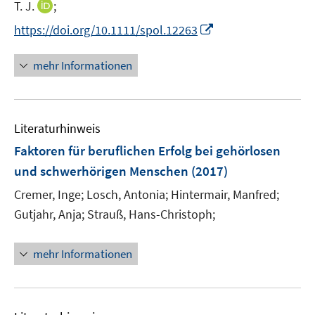
n
I
T. J.
;
f
ö
n
n
f
I
f
https://doi.org/10.1111/spol.12263
e
n
n
n
f
u
e
e
n
n
mehr Informationen
e
u
n
e
e
m
e
u
n
F
m
e
e
F
Literaturhinweis
m
n
e
F
Faktoren für beruflichen Erfolg bei gehörlosen
s
n
e
t
und schwerhörigen Menschen
(2017)
s
n
e
t
Cremer, Inge;
Losch, Antonia;
Hintermair, Manfred;
s
r
e
t
Gutjahr, Anja;
Strauß, Hans-Christoph;
ö
r
e
f
ö
r
mehr Informationen
f
f
ö
n
f
f
e
n
f
n
e
n