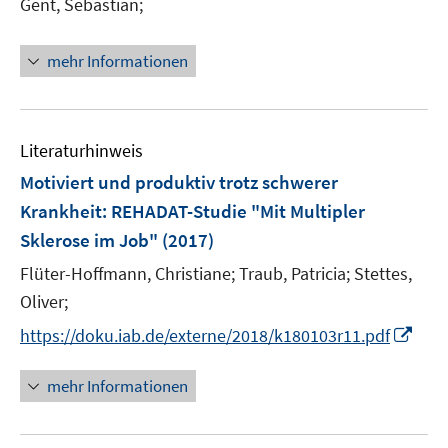
Gent, Sebastian;
f
ö
f
f
n
mehr Informationen
f
e
n
n
e
n
Literaturhinweis
Motiviert und produktiv trotz schwerer
Krankheit
:
REHADAT-Studie "Mit Multipler
Sklerose im Job"
(2017)
Flüter-Hoffmann, Christiane;
Traub, Patricia;
Stettes,
Oliver;
I
https://doku.iab.de/externe/2018/k180103r11.pdf
n
n
mehr Informationen
e
u