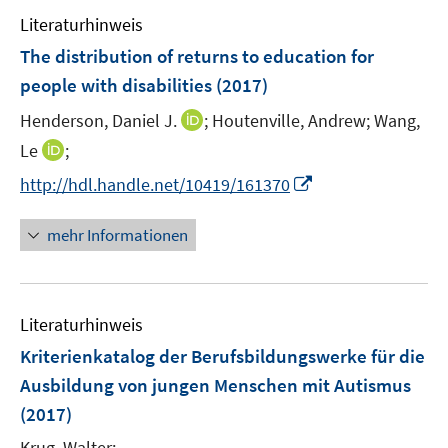
e
n
Literaturhinweis
m
F
The distribution of returns to education for
e
people with disabilities
(2017)
n
I
Henderson, Daniel J.
;
Houtenville, Andrew;
Wang,
s
n
t
I
Le
;
n
e
n
I
http://hdl.handle.net/10419/161370
e
r
n
n
u
ö
e
n
mehr Informationen
e
f
u
e
m
f
e
u
F
n
m
e
e
e
F
Literaturhinweis
m
n
n
e
F
Kriterienkatalog der Berufsbildungswerke für die
s
n
e
t
Ausbildung von jungen Menschen mit Autismus
s
n
e
(2017)
t
s
r
e
t
Krug, Walter;