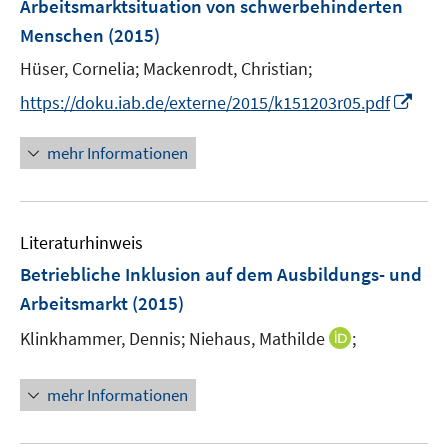
Arbeitsmarktsituation von schwerbehinderten
s
s
n
Menschen
(2015)
t
t
s
e
e
t
Hüser, Cornelia;
Mackenrodt, Christian;
r
r
e
I
https://doku.iab.de/externe/2015/k151203r05.pdf
ö
ö
r
n
f
f
ö
n
mehr Informationen
f
f
f
e
n
n
f
u
e
e
n
e
n
n
e
Literaturhinweis
m
n
F
Betriebliche Inklusion auf dem Ausbildungs- und
e
Arbeitsmarkt
(2015)
n
I
Klinkhammer, Dennis;
Niehaus, Mathilde
;
s
n
t
n
e
mehr Informationen
e
r
u
ö