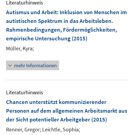
F
Literaturhinweis
e
Autismus und Arbeit
:
Inklusion von Menschen im
n
autistischen Spektrum in das Arbeitsleben.
s
Rahmenbedingungen, Fördermöglichkeiten,
t
e
empirische Untersuchung
(2015)
r
Müller, Kyra;
ö
f
mehr Informationen
f
n
e
n
Literaturhinweis
Chancen unterstützt kommunizierender
Personen auf dem allgemeinen Arbeitsmarkt aus
der Sicht potentieller Arbeitgeber
(2015)
Renner, Gregor;
Leichtle, Sophia;