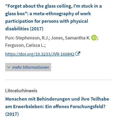
e
F
"Forget about the glass ceiling, I'm stuck in a
n
e
glass box"
:
a meta-ethnography of work
n
participation for persons with physical
s
disabilities
(2017)
t
e
I
Purc-Stephenson, R.J.;
Jones, Samantha K.
;
r
n
Ferguson, Carissa L.;
ö
n
I
https://doi.org/10.3233/JVR-160842
f
e
n
f
u
n
n
mehr Informationen
e
e
e
m
u
n
F
e
e
Literaturhinweis
m
n
F
Menschen mit Behinderungen und ihre Teilhabe
s
e
am Erwerbsleben
:
Ein offenes Forschungsfeld?
t
n
e
(2017)
s