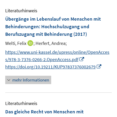
m
e
F
Literaturhinweis
m
e
F
Übergänge im Lebenslauf von Menschen mit
n
e
Behinderungen
:
Hochschulzugang und
s
n
Berufszugang mit Behinderung
t
(2017)
s
e
t
I
Welti, Felix
;
Herfert, Andrea;
r
e
n
https://www.uni-kassel.de/upress/online/OpenAcces
ö
r
n
I
f
s/978-3-7376-0266-2.OpenAccess.pdf
ö
e
n
f
I
https://doi.org/10.19211/KUP97837376002679
f
u
n
n
n
f
e
e
e
n
n
mehr Informationen
m
u
n
e
e
F
e
u
n
e
m
e
n
F
Literaturhinweis
m
s
e
F
Das gleiche Recht von Menschen mit
t
n
e