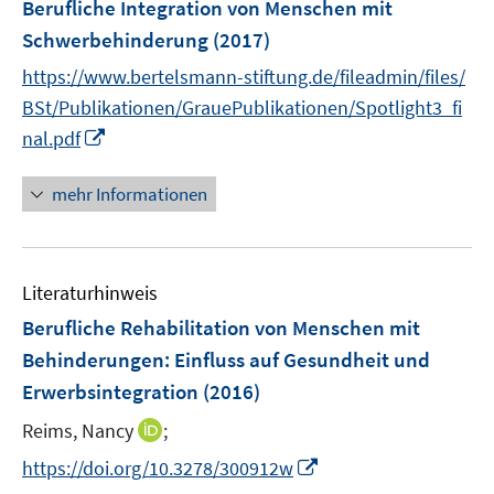
F
Berufliche Integration von Menschen mit
f
e
n
Schwerbehinderung
(2017)
n
e
https://www.bertelsmann-stiftung.de/fileadmin/files/
s
n
t
BSt/Publikationen/GrauePublikationen/Spotlight3_fi
e
I
nal.pdf
r
n
ö
n
mehr Informationen
f
e
f
u
n
e
e
Literaturhinweis
m
n
F
Berufliche Rehabilitation von Menschen mit
e
Behinderungen
:
Einfluss auf Gesundheit und
n
Erwerbsintegration
(2016)
s
t
I
Reims, Nancy
;
e
n
I
https://doi.org/10.3278/300912w
r
n
n