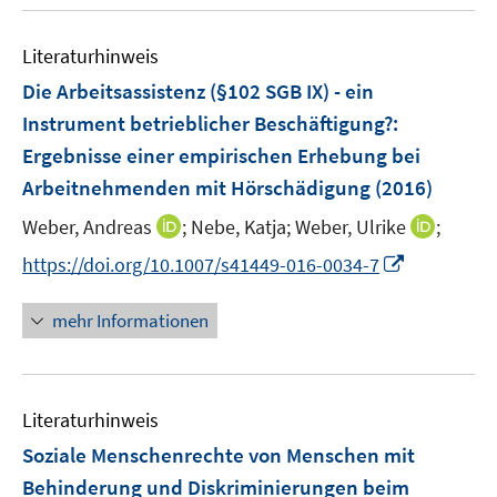
u
e
Literaturhinweis
m
F
Die Arbeitsassistenz (§102 SGB IX) - ein
e
Instrument betrieblicher Beschäftigung?
:
n
Ergebnisse einer empirischen Erhebung bei
s
Arbeitnehmenden mit Hörschädigung
(2016)
t
e
I
I
Weber, Andreas
;
Nebe, Katja;
Weber, Ulrike
;
r
n
n
I
https://doi.org/10.1007/s41449-016-0034-7
ö
n
n
n
f
e
e
n
mehr Informationen
f
u
u
e
n
e
e
u
e
m
m
e
n
F
F
Literaturhinweis
m
e
e
F
Soziale Menschenrechte von Menschen mit
n
n
e
Behinderung und Diskriminierungen beim
s
s