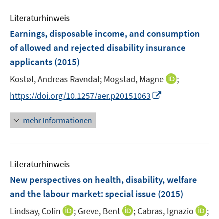
e
f
m
f
Literaturhinweis
F
n
Earnings, disposable income, and consumption
e
e
of allowed and rejected disability insurance
n
n
applicants
(2015)
s
t
I
Kostøl, Andreas Ravndal;
Mogstad, Magne
;
e
n
I
https://doi.org/10.1257/aer.p20151063
r
n
n
ö
e
n
mehr Informationen
f
u
e
f
e
u
n
m
e
e
F
Literaturhinweis
m
n
e
F
New perspectives on health, disability, welfare
n
e
and the labour market
:
special issue
(2015)
s
n
t
I
I
I
Lindsay, Colin
;
Greve, Bent
;
Cabras, Ignazio
;
s