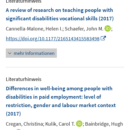
Literaturhinweis
A review of research on teaching people with
significant disabilities vocational skills
(2017)
I
Cannella-Malone, Helen I.;
Schaefer, John M.
;
n
I
https://doi.org/10.1177/2165143415583498
n
n
e
n
mehr Informationen
u
e
e
u
m
e
F
Literaturhinweis
m
e
F
Differences in well-being among people with
n
e
disabilities in paid employment
:
level of
s
n
restriction, gender and labour market context
t
s
e
(2017)
t
r
e
I
Cregan, Christina;
Kulik, Carol T.
;
Bainbridge, Hugh
ö
r