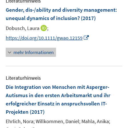
Literaturhinweis
n
e
Gender, dis-/ability and diversity management:
n
unequal dynamics of inclusion?
(2017)
I
Dobusch, Laura
;
n
I
https://doi.org/10.1111/gwao.12159
n
n
e
n
mehr Informationen
u
e
e
u
m
e
F
Literaturhinweis
m
e
F
Die Integration von Menschen mit Asperger-
n
e
Autismus in den ersten Arbeitsmarkt und ihr
s
n
erfolgreicher Einsatz in anspruchsvollen IT-
t
s
e
Projekten
(2017)
t
r
e
Ehrlich, Nora;
Willkommen, Daniel;
Mahla, Anika;
ö
r