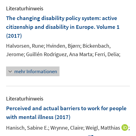
e
Literaturhinweis
m
F
The changing disability policy system
:
active
e
citizenship and disability in Europe. Volume 1
n
(2017)
s
t
Halvorsen, Rune;
Hvinden, Bjørn;
Bickenbach,
e
Jerome;
Guillén Rodriguez, Ana Marta;
Ferri, Delia;
r
ö
mehr Informationen
f
f
n
e
Literaturhinweis
n
Perceived and actual barriers to work for people
with mental illness
(2017)
I
Hanisch, Sabine E.;
Wrynne, Claire;
Weigl, Matthias
;
n