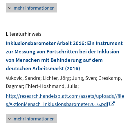
ö
e
n
mehr Informationen
f
u
e
f
e
u
n
m
e
e
F
Literaturhinweis
m
n
e
F
Inklusionsbarometer Arbeit 2016
:
Ein Instrument
n
e
zur Messung von Fortschritten bei der Inklusion
s
n
von Menschen mit Behinderung auf dem
t
s
e
deutschen Arbeitsmarkt
(2016)
t
r
e
Vukovic, Sandra;
Lichter, Jörg;
Jung, Sven;
Greskamp,
ö
r
Dagmar;
Ehlert-Hoshmand, Julia;
f
ö
f
http://research.handelsblatt.com/assets/uploads//file
f
n
I
f
s/AktionMensch_Inklusionsbarometer2016.pdf
e
n
n
n
n
e
mehr Informationen
e
n