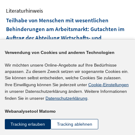
Literaturhinweis
Teilhabe von Menschen mit wesentlichen
Behinderungen am Arbeitsmarkt
:
Gutachten im
Auftrag der Abteilung Wirtschafts- und
Sozialpolitik der Friedrich-Ebert-Stiftung
(2015)
Verwendung von Cookies und anderen Technologien
Ritz, Hans-Günther;
I
Wir möchten unsere Online-Angebote auf Ihre Bedürfnisse
http://library.fes.de/pdf-files/wiso/11637.pdf
anpassen. Zu diesem Zweck setzen wir sogenannte Cookies ein.
n
Sie können selbst entscheiden, welche Cookies Sie zulassen.
n
mehr Informationen
Ihre Einwilligung können Sie jederzeit unter
Cookie-Einstellungen
e
in unserer Datenschutzerklärung ändern. Weitere Informationen
u
finden Sie in unserer
Datenschutzerklärung
.
e
Literaturhinweis
m
Webanalysetool Matomo
F
Predictors of differential employment statuses of
e
Tracking erlauben
Tracking ablehnen
adults with multiple sclerosis
(2015)
n