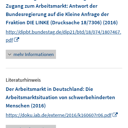
n
Zugang zum Arbeitsmarkt
t
:
Antwort der
t
s
e
e
Bundesregierung auf die Kleine Anfrage der
t
r
r
e
Fraktion DIE LINKE (Drucksache 18/7306)
(2016)
ö
ö
r
http://dipbt.bundestag.de/dip21/btd/18/074/1807467.
f
f
ö
I
pdf
f
f
f
n
n
n
f
n
e
e
mehr Informationen
n
e
n
n
e
u
n
e
Literaturhinweis
m
F
Der Arbeitsmarkt in Deutschland: Die
e
Arbeitsmarktsituation von schwerbehinderten
n
Menschen
(2016)
s
I
t
https://doku.iab.de/externe/2016/k160607r06.pdf
n
e
n